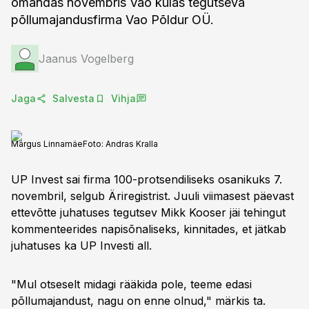
omandas novembris Vao külas tegutseva
põllumajandusfirma Vao Põldur OÜ.
Jaanus Vogelberg
Jaga
Salvesta
Vihja
Margus Linnamäe
Foto:
Andras Kralla
UP Invest sai firma 100-protsendiliseks osanikuks 7.
novembril, selgub Äriregistrist. Juuli viimasest päevast
ettevõtte juhatuses tegutsev Mikk Kooser jäi tehingut
kommenteerides napisõnaliseks, kinnitades, et jätkab
juhatuses ka UP Investi all.
"Mul otseselt midagi rääkida pole, teeme edasi
põllumajandust, nagu on enne olnud," märkis ta.