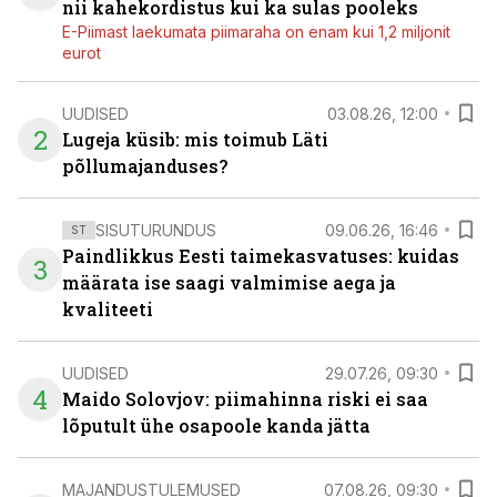
nii kahekordistus kui ka sulas pooleks
E-Piimast laekumata piimaraha on enam kui 1,2 miljonit
eurot
UUDISED
03.08.26, 12:00
2
Lugeja küsib: mis toimub Läti
põllumajanduses?
SISUTURUNDUS
09.06.26, 16:46
ST
Paindlikkus Eesti taimekasvatuses: kuidas
3
määrata ise saagi valmimise aega ja
kvaliteeti
UUDISED
29.07.26, 09:30
4
Maido Solovjov: piimahinna riski ei saa
lõputult ühe osapoole kanda jätta
MAJANDUSTULEMUSED
07.08.26, 09:30