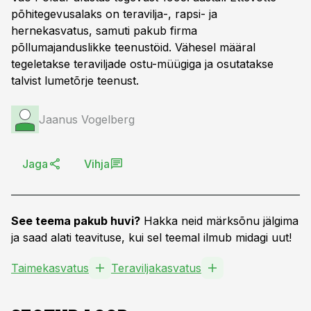
põhitegevusalaks on teravilja-, rapsi- ja
hernekasvatus, samuti pakub firma
põllumajanduslikke teenustöid. Vähesel määral
tegeletakse teraviljade ostu-müügiga ja osutatakse
talvist lumetõrje teenust.
Jaanus Vogelberg
Jaga
Vihja
See teema pakub huvi?
Hakka neid märksõnu jälgima
ja saad alati teavituse, kui sel teemal ilmub midagi uut!
Taimekasvatus
Teraviljakasvatus