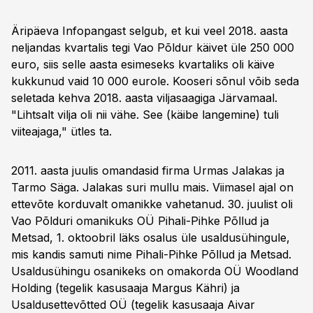
Äripäeva Infopangast selgub, et kui veel 2018. aasta
neljandas kvartalis tegi Vao Põldur käivet üle 250 000
euro, siis selle aasta esimeseks kvartaliks oli käive
kukkunud vaid 10 000 eurole. Kooseri sõnul võib seda
seletada kehva 2018. aasta viljasaagiga Järvamaal.
"Lihtsalt vilja oli nii vähe. See (käibe langemine) tuli
viiteajaga," ütles ta.
2011. aasta juulis omandasid firma Urmas Jalakas ja
Tarmo Säga. Jalakas suri mullu mais. Viimasel ajal on
ettevõte korduvalt omanikke vahetanud. 30. juulist oli
Vao Põlduri omanikuks OÜ Pihali-Pihke Põllud ja
Metsad, 1. oktoobril läks osalus üle usaldusühingule,
mis kandis samuti nime Pihali-Pihke Põllud ja Metsad.
Usaldusühingu osanikeks on omakorda OÜ Woodland
Holding (tegelik kasusaaja Margus Kähri) ja
Usaldusettevõtted OÜ (tegelik kasusaaja Aivar