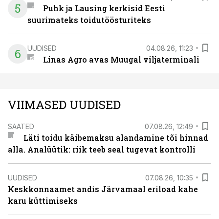
5
Puhk ja Lausing kerkisid Eesti
suurimateks toidutöösturiteks
UUDISED
04.08.26, 11:23
6
Linas Agro avas Muugal viljaterminali
VIIMASED UUDISED
SAATED
07.08.26, 12:49
Läti toidu käibemaksu alandamine tõi hinnad
alla. Analüütik: riik teeb seal tugevat kontrolli
UUDISED
07.08.26, 10:35
Keskkonnaamet andis Järvamaal eriload kahe
karu küttimiseks