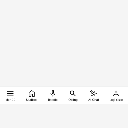
Menüü
Uudised
Raadio
Otsing
AI Chat
Logi sisse
Vana-Lõuna 39/1, 19094 Tallinn