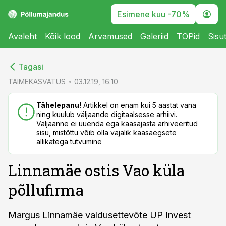
Esimene kuu -70%
Avaleht
Kõik lood
Arvamused
Galeriid
TOPid
Sisu
cebook
cebook
Tagasi
Twitter)
Twitter)
TAIMEKASVATUS
03.12.19, 16:10
kedIn
kedIn
Tähelepanu!
Artikkel on enam kui 5 aastat vana
ning kuulub väljaande digitaalsesse arhiivi.
ail
ail
Väljaanne ei uuenda ega kaasajasta arhiveeritud
sisu, mistõttu võib olla vajalik kaasaegsete
k
k
allikatega tutvumine
Linnamäe ostis Vao küla
põllufirma
Margus Linnamäe valdusettevõte UP Invest