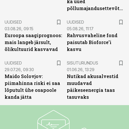
ka uued
põllumajandusettevõtted
UUDISED
UUDISED
03.08.26, 09:15
05.08.26, 11:17
Euroopa saagiprognoos:
Rahvusvaheline fond
mais langeb järsult,
paisutab Bioforce’i
õlikultuurid kasvavad
kasvu
ST
UUDISED
SISUTURUNDUS
29.07.26, 09:30
01.06.26, 13:29
Maido Solovjov:
Nutikad akusalvestid
piimahinna riski ei saa
muudavad
lõputult ühe osapoole
päikeseenergia taas
kanda jätta
tasuvaks