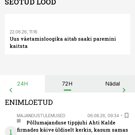
SEOTUD LOOD
ST
22.06.26, 11:16
Uus väetamisloogika aitab saaki paremini
kaitsta
24H
72H
Nädal
ENIMLOETUD
MAJANDUSTULEMUSED
06.08.26, 09:34
Põllumajanduse tippjuhi Ahti Kalde
firmades käive üldiselt kerkis, kasum samas
1