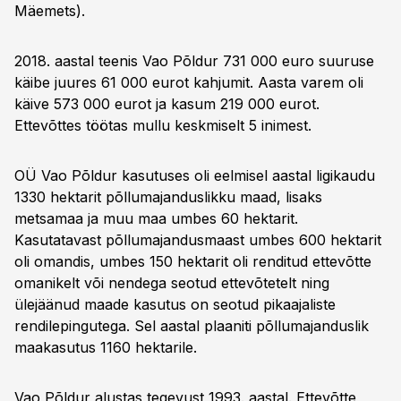
Mäemets).
2018. aastal teenis Vao Põldur 731 000 euro suuruse
käibe juures 61 000 eurot kahjumit. Aasta varem oli
käive 573 000 eurot ja kasum 219 000 eurot.
Ettevõttes töötas mullu keskmiselt 5 inimest.
OÜ Vao Põldur kasutuses oli eelmisel aastal ligikaudu
1330 hektarit põllumajanduslikku maad, lisaks
metsamaa ja muu maa umbes 60 hektarit.
Kasutatavast põllumajandusmaast umbes 600 hektarit
oli omandis, umbes 150 hektarit oli renditud ettevõtte
omanikelt või nendega seotud ettevõtetelt ning
ülejäänud maade kasutus on seotud pikaajaliste
rendilepingutega. Sel aastal plaaniti põllumajanduslik
maakasutus 1160 hektarile.
Vao Põldur alustas tegevust 1993. aastal. Ettevõtte