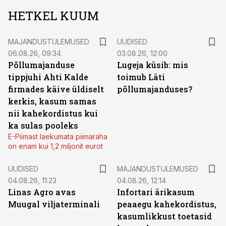
HETKEL KUUM
MAJANDUSTULEMUSED
UUDISED
06.08.26, 09:34
03.08.26, 12:00
Põllumajanduse
Lugeja küsib: mis
tippjuhi Ahti Kalde
toimub Läti
firmades käive üldiselt
põllumajanduses?
kerkis, kasum samas
nii kahekordistus kui
ka sulas pooleks
E-Piimast laekumata piimaraha
on enam kui 1,2 miljonit eurot
UUDISED
MAJANDUSTULEMUSED
04.08.26, 11:23
04.08.26, 12:14
Linas Agro avas
Infortari ärikasum
Muugal viljaterminali
peaaegu kahekordistus,
kasumlikkust toetasid