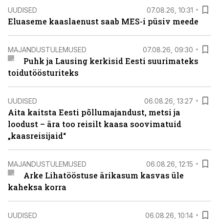
UUDISED
07.08.26, 10:31
Eluaseme kaaslaenust saab MES-i püsiv meede
MAJANDUSTULEMUSED
07.08.26, 09:30
Puhk ja Lausing kerkisid Eesti suurimateks
toidutöösturiteks
UUDISED
06.08.26, 13:27
Aita kaitsta Eesti põllumajandust, metsi ja
loodust – ära too reisilt kaasa soovimatuid
„kaasreisijaid“
MAJANDUSTULEMUSED
06.08.26, 12:15
Arke Lihatööstuse ärikasum kasvas üle
kaheksa korra
UUDISED
06.08.26, 10:14