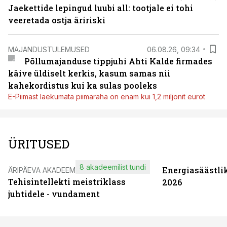
Jaekettide lepingud luubi all: tootjale ei tohi
veeretada ostja äririski
MAJANDUSTULEMUSED
06.08.26, 09:34
Põllumajanduse tippjuhi Ahti Kalde firmades
käive üldiselt kerkis, kasum samas nii
kahekordistus kui ka sulas pooleks
E-Piimast laekumata piimaraha on enam kui 1,2 miljonit eurot
ÜRITUSED
8 akadeemilist tundi
Energiasäästli
ÄRIPÄEVA AKADEEMIA
Tehisintellekti meistriklass
2026
juhtidele - vundament