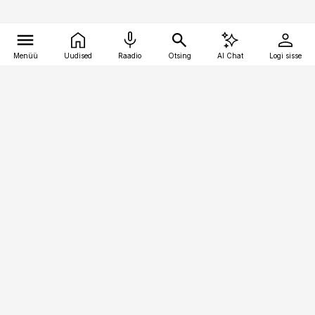
Menüü
Uudised
Raadio
Otsing
AI Chat
Logi sisse
Vana-Lõuna 39/1, 19094 Tallinn
(+372) 667 0111
pollumajandus@pollumajandus.ee
Telli
Reklaam
Firmast
Sisu kasutamisõigused
Ajakirjaniku
eetikakoodeks
Üldtingimused
Privaatsustingimused
Küpsiste poliitika
KKK