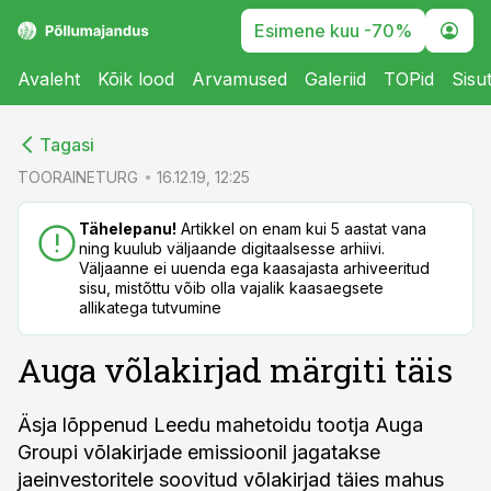
Esimene kuu -70%
Avaleht
Kõik lood
Arvamused
Galeriid
TOPid
Sisu
cebook
cebook
Tagasi
Twitter)
Twitter)
TOORAINETURG
16.12.19, 12:25
kedIn
kedIn
Tähelepanu!
Artikkel on enam kui 5 aastat vana
ning kuulub väljaande digitaalsesse arhiivi.
ail
ail
Väljaanne ei uuenda ega kaasajasta arhiveeritud
sisu, mistõttu võib olla vajalik kaasaegsete
k
k
allikatega tutvumine
Auga võlakirjad märgiti täis
Äsja lõppenud Leedu mahetoidu tootja Auga
Groupi võlakirjade emissioonil jagatakse
jaeinvestoritele soovitud võlakirjad täies mahus