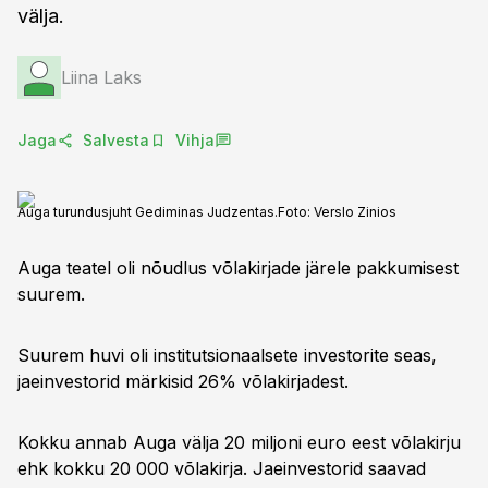
välja.
Liina Laks
Jaga
Salvesta
Vihja
Auga turundusjuht Gediminas Judzentas.
Foto:
Verslo Zinios
Auga teatel oli nõudlus võlakirjade järele pakkumisest
suurem.
Suurem huvi oli institutsionaalsete investorite seas,
jaeinvestorid märkisid 26% võlakirjadest.
Kokku annab Auga välja 20 miljoni euro eest võlakirju
ehk kokku 20 000 võlakirja. Jaeinvestorid saavad