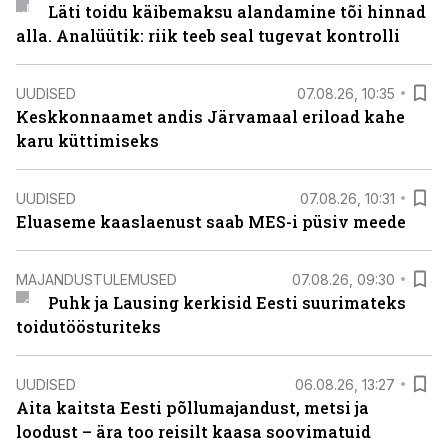
Läti toidu käibemaksu alandamine tõi hinnad
alla. Analüütik: riik teeb seal tugevat kontrolli
UUDISED
07.08.26, 10:35
Keskkonnaamet andis Järvamaal eriload kahe
karu küttimiseks
UUDISED
07.08.26, 10:31
Eluaseme kaaslaenust saab MES-i püsiv meede
MAJANDUSTULEMUSED
07.08.26, 09:30
Puhk ja Lausing kerkisid Eesti suurimateks
toidutöösturiteks
UUDISED
06.08.26, 13:27
Aita kaitsta Eesti põllumajandust, metsi ja
loodust – ära too reisilt kaasa soovimatuid