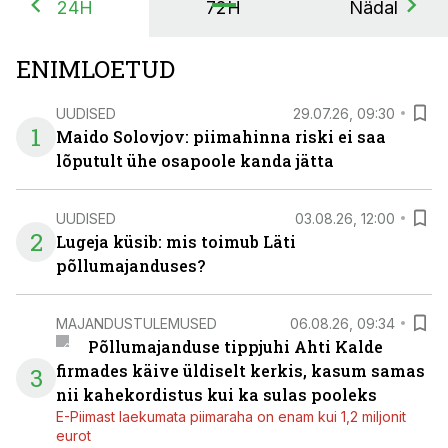
24H
72H
Nädal
ENIMLOETUD
UUDISED
29.07.26, 09:30
1
Maido Solovjov: piimahinna riski ei saa
lõputult ühe osapoole kanda jätta
UUDISED
03.08.26, 12:00
2
Lugeja küsib: mis toimub Läti
põllumajanduses?
MAJANDUSTULEMUSED
06.08.26, 09:34
Põllumajanduse tippjuhi Ahti Kalde
firmades käive üldiselt kerkis, kasum samas
3
nii kahekordistus kui ka sulas pooleks
E-Piimast laekumata piimaraha on enam kui 1,2 miljonit
eurot