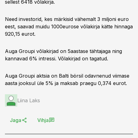
sellest 6418 võlakirja.
Need investorid, kes märkisid vähemalt 3 miljoni euro
eest, saavad muidu 1000eurose võlakirja kätte hinnaga
920,15 eurot.
Auga Groupi võlakirjad on 5aastase tähtajaga ning
kannavad 6% intressi. Võlakirjad on tagatud.
Auga Groupi aktsia on Balti börsil odavnenud viimase
aasta jooksul üle 5% ja maksab praegu 0,374 eurot.
Liina Laks
Jaga
Vihja