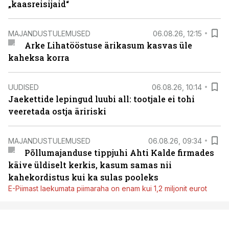
„kaasreisijaid“
MAJANDUSTULEMUSED
06.08.26, 12:15
Arke Lihatööstuse ärikasum kasvas üle
kaheksa korra
UUDISED
06.08.26, 10:14
Jaekettide lepingud luubi all: tootjale ei tohi
veeretada ostja äririski
MAJANDUSTULEMUSED
06.08.26, 09:34
Põllumajanduse tippjuhi Ahti Kalde firmades
käive üldiselt kerkis, kasum samas nii
kahekordistus kui ka sulas pooleks
E-Piimast laekumata piimaraha on enam kui 1,2 miljonit eurot