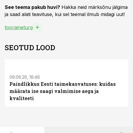
See teema pakub huvi?
Hakka neid märksõnu jälgima
ja saad alati teavituse, kui sel teemal ilmub midagi uut!
tooraineturg
SEOTUD LOOD
ST
09.06.26, 16:46
Paindlikkus Eesti taimekasvatuses: kuidas
määrata ise saagi valmimise aega ja
kvaliteeti