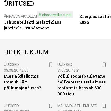
ÜRITUSED
8 akadeemilist tundi
Energiasäästli
ÄRIPÄEVA AKADEEMIA
Tehisintellekti meistriklass
2026
juhtidele - vundament
HETKEL KUUM
UUDISED
UUDISED
03.08.26, 12:00
31.07.26, 13:21
Lugeja küsib: mis
Põllul roomab tulevane
toimub Läti
delikatess: Eesti ainsas
põllumajanduses?
teofarmis kasvab 600
000 tigu
UUDISED
MAJANDUSTULEMUSED