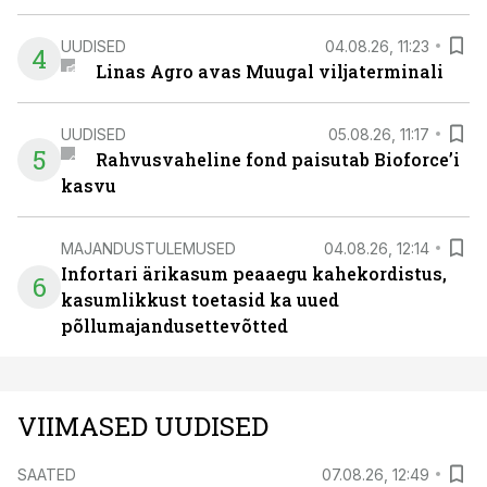
UUDISED
04.08.26, 11:23
4
Linas Agro avas Muugal viljaterminali
UUDISED
05.08.26, 11:17
5
Rahvusvaheline fond paisutab Bioforce’i
kasvu
MAJANDUSTULEMUSED
04.08.26, 12:14
Infortari ärikasum peaaegu kahekordistus,
6
kasumlikkust toetasid ka uued
põllumajandusettevõtted
VIIMASED UUDISED
SAATED
07.08.26, 12:49