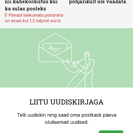
nii kahekordistus kui
põhjalikult üle vaadata
ka sulas pooleks
E-Piimast laekumata piimaraha
on enam kui 1,2 miljonit eurot
LIITU UUDISKIRJAGA
Telli uudiskiri ning saad oma postkasti päeva
olulisemad uudised.