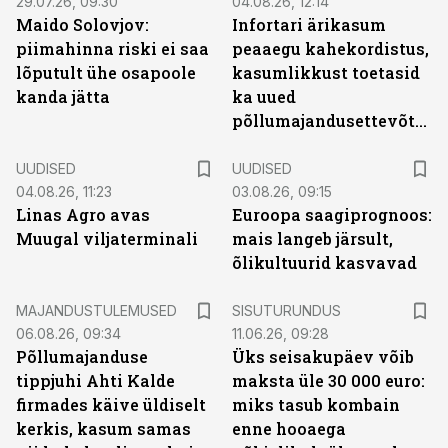
29.07.26, 09:30
04.08.26, 12:14
Maido Solovjov:
Infortari ärikasum
piimahinna riski ei saa
peaaegu kahekordistus,
lõputult ühe osapoole
kasumlikkust toetasid
kanda jätta
ka uued
põllumajandusettevõtted
UUDISED
UUDISED
04.08.26, 11:23
03.08.26, 09:15
Linas Agro avas
Euroopa saagiprognoos:
Muugal viljaterminali
mais langeb järsult,
õlikultuurid kasvavad
ST
MAJANDUSTULEMUSED
SISUTURUNDUS
06.08.26, 09:34
11.06.26, 09:28
Põllumajanduse
Üks seisakupäev võib
tippjuhi Ahti Kalde
maksta üle 30 000 euro:
firmades käive üldiselt
miks tasub kombain
kerkis, kasum samas
enne hooaega