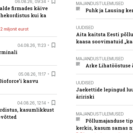
06.08.26, 09:34
MAJANDUSTULEMUSED
alde firmades käive
Puhk ja Lausing ke
ahekordistus kui ka
UUDISED
 miljonit eurot
Aita kaitsta Eesti põllu
kaasa soovimatuid „kaa
04.08.26, 11:23
rminali
MAJANDUSTULEMUSED
Arke Lihatööstuse 
05.08.26, 11:17
ioforce’i kasvu
UUDISED
Jaekettide lepingud luub
äririski
04.08.26, 12:14
rdistus, kasumlikkust
MAJANDUSTULEMUSED
evõtted
Põllumajanduse tip
kerkis, kasum samas ni