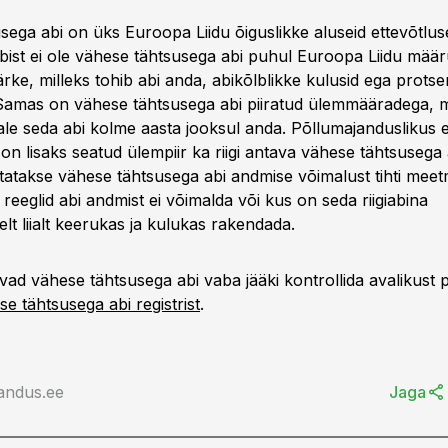
sega abi on üks Euroopa Liidu õiguslikke aluseid ettevõtlus
iabist ei ole vähese tähtsusega abi puhul Euroopa Liidu mää
rke, milleks tohib abi anda, abikõlblikke kulusid ega protse
Samas on vähese tähtsusega abi piiratud ülemmääradega, mi
jale seda abi kolme aasta jooksul anda. Põllumajanduslikus
 on lisaks seatud ülempiir ka riigi antava vähese tähtsusega
tatakse vähese tähtsusega abi andmise võimalust tihti meet
d reeglid abi andmist ei võimalda või kus on seda riigiabina
selt liialt keerukas ja kulukas rakendada.
vad vähese tähtsusega abi vaba jääki kontrollida avalikust 
ese tähtsusega abi registrist
.
andus.ee
Jaga