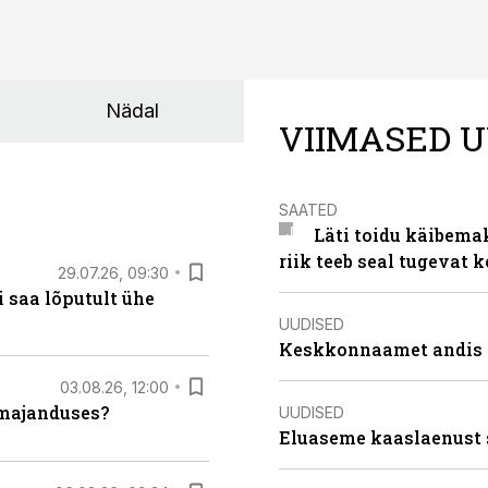
Nädal
VIIMASED U
SAATED
Läti toidu käibema
riik teeb seal tugevat k
29.07.26, 09:30
 saa lõputult ühe
UUDISED
Keskkonnaamet andis J
03.08.26, 12:00
umajanduses?
UUDISED
Eluaseme kaaslaenust 