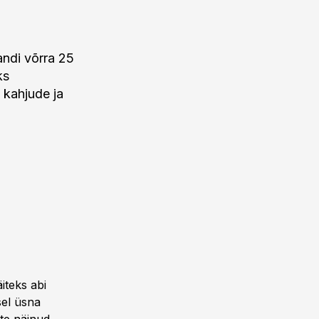
andi võrra 25
ks
 kahjude ja
iteks abi
sel üsna