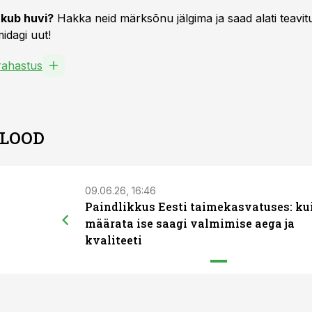
kub huvi?
Hakka neid märksõnu jälgima ja saad alati teavitu
idagi uut!
ahastus
 LOOD
09.06.26, 16:46
Paindlikkus Eesti taimekasvatuses: ku
määrata ise saagi valmimise aega ja
kvaliteeti