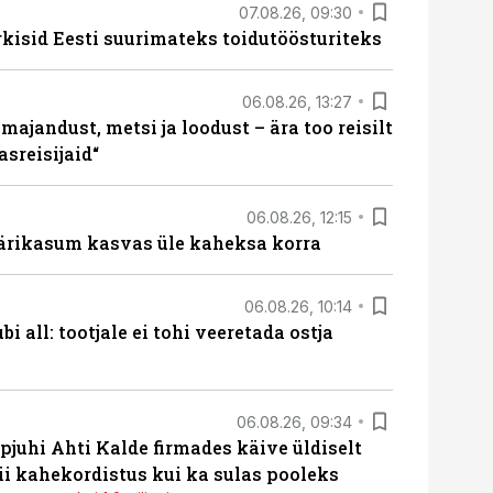
07.08.26, 09:30
rkisid Eesti suurimateks toidutöösturiteks
06.08.26, 13:27
majandust, metsi ja loodust – ära too reisilt
sreisijaid“
06.08.26, 12:15
ärikasum kasvas üle kaheksa korra
06.08.26, 10:14
i all: tootjale ei tohi veeretada ostja
06.08.26, 09:34
pjuhi Ahti Kalde firmades käive üldiselt
i kahekordistus kui ka sulas pooleks