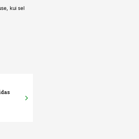
se, kui sel
idas