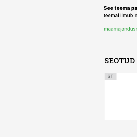
See teema pa
teemal ilmub m
maamajandusr
SEOTUD
ST