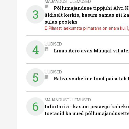
MAJANDUSTULEMUSED
Põllumajanduse tippjuhi Ahti K
3
üldiselt kerkis, kasum samas nii k
sulas pooleks
E-Piimast laekumata piimaraha on enam kui 1,2
UUDISED
4
Linas Agro avas Muugal viljate
UUDISED
5
Rahvusvaheline fond paisutab B
MAJANDUSTULEMUSED
6
Infortari ärikasum peaaegu kaheko
toetasid ka uued põllumajandusett