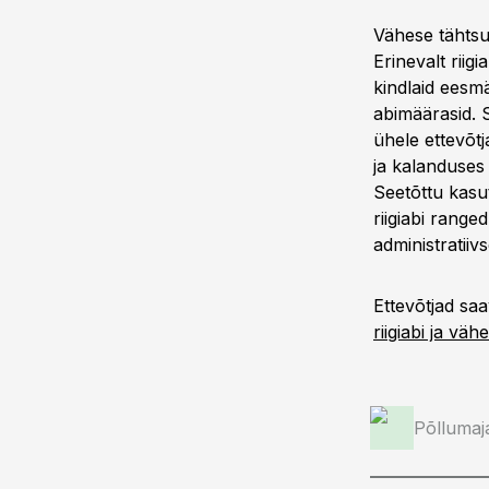
Vähese tähtsu
Erinevalt riig
kindlaid eesmä
abimäärasid. 
ühele ettevõt
ja kalanduses
Seetõttu kasu
riigiabi range
administratiiv
Ettevõtjad saa
riigiabi ja väh
Põllumaj