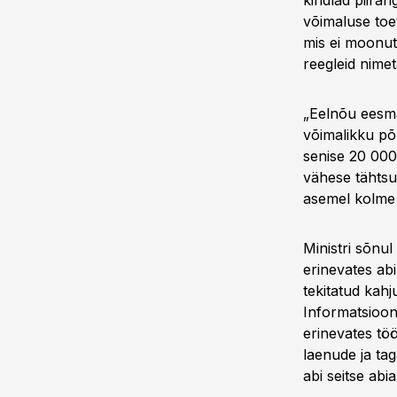
kindlad piiran
võimaluse toe
mis ei moonuta
reegleid nimet
„Eelnõu eesmä
võimalikku põ
senise 20 000
vähese tähtsu
asemel kolme 
Ministri sõnu
erinevates ab
tekitatud kahj
Informatsioon
erinevates tö
laenude ja ta
abi seitse abi