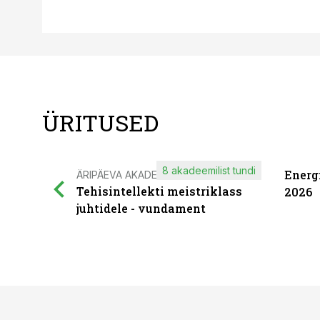
ÜRITUSED
8 akadeemilist tundi
Energ
ÄRIPÄEVA AKADEEMIA
Tehisintellekti meistriklass
2026
juhtidele - vundament