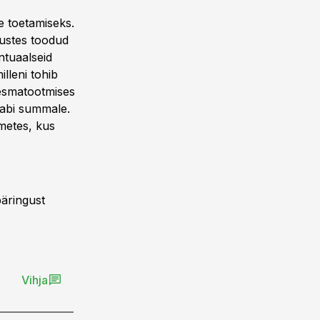
e toetamiseks.
rustes toodud
ntuaalseid
lleni tohib
 esmatootmises
 abi summale.
metes, kus
päringust
Vihja