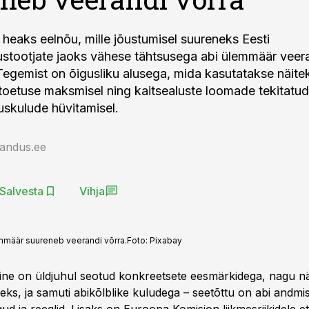
is heaks eelnõu, mille jõustumisel suureneks Eesti
stootjate jaoks vähese tähtsusega abi ülemmäär veer
Tegemist on õigusliku alusega, mida kasutatakse näite
toetuse maksmisel ning kaitsealuste loomade tekitatud
skulude hüvitamisel.
jandus.ee
Salvesta
Vihja
mmäär suureneb veerandi võrra.
Foto:
Pixabay
mine on üldjuhul seotud konkreetsete eesmärkidega, nagu nä
eks, ja samuti abikõlblike kuludega – seetõttu on abi andmi