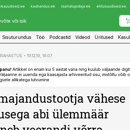
tikauudised.ee
kaubandus.ee
raamatupidaja.ee
ehitusuudised.ee
Infopank
Radar
Sisuturundus
Töö
Podcastid
Videod
Üritused
Kasul
RAHASTUS
19.12.19, 16:07
panu!
Artikkel on enam kui 5 aastat vana ning kuulub väljaande digi
. Väljaanne ei uuenda ega kaasajasta arhiveeritud sisu, mistõttu võib ol
sete allikatega tutvumine
majandustootja vähese
usega abi ülemmäär
neb veerandi võrra