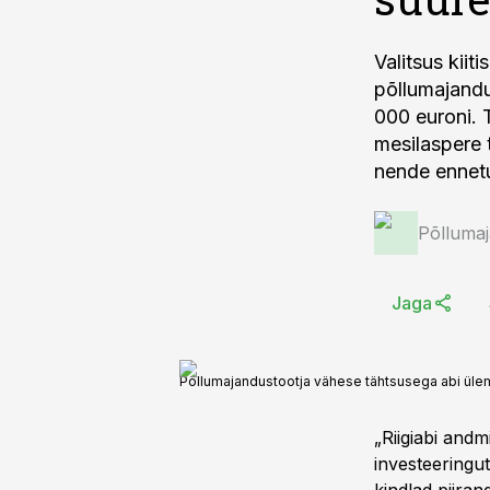
Valitsus kiit
põllumajandu
000 euroni. 
mesilaspere 
nende ennetu
Põlluma
Jaga
Põllumajandustootja vähese tähtsusega abi üle
„Riigiabi and
investeeringut