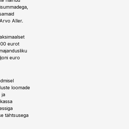
tte näinud
abisummadega,
tsamaid
Arvo Aller.
aksimaalset
000 eurot
umajandusliku
joni euro
ndmisel
luste loomade
 ja
ukassa
essiga
ese tähtsusega