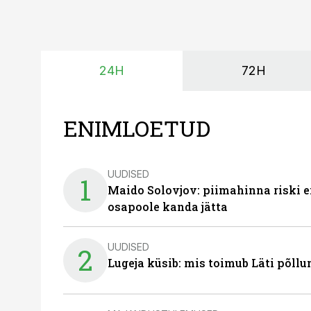
24H
72H
ENIMLOETUD
UUDISED
1
Maido Solovjov: piimahinna riski ei
osapoole kanda jätta
UUDISED
2
Lugeja küsib: mis toimub Läti põll