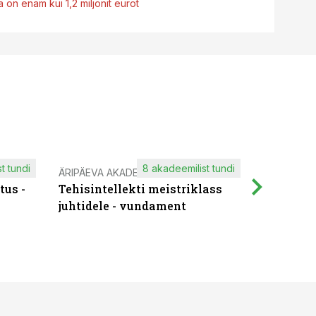
 on enam kui 1,2 miljonit eurot
t tundi
8 akadeemilist tundi
ÄRIPÄEVA AKADEEMIA
IT KOOLIT
tus -
Tehisintellekti meistriklass
Muutuste
juhtidele - vundament
praktilis