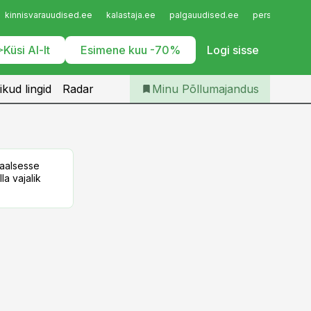
Iseteenindus
kinnisvarauudised.ee
kalastaja.ee
palgauudised.ee
personaliuudi
Telli Põllumajandus
Küsi AI-lt
Esimene kuu -70%
Logi sisse
ikud lingid
Radar
Minu Põllumajandus
taalsesse
la vajalik