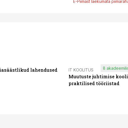
E-Piimast laekumata piimaraha
8 akadeemilis
iasäästlikud lahendused
IT KOOLITUS
Muutuste juhtimise kooli
praktilised tööriistad