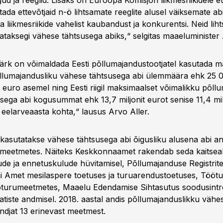
gud ja reeglid. Lisaks on Euroopa Komisjon liikmesriikidele e
tada ettevõtjaid n-ö lihtsamate reeglite alusel väiksemate 
 liikmesriikide vahelist kaubandust ja konkurentsi. Neid lih
ataksegi vähese tähtsusega abiks,“ selgitas maaeluminister 
rk on võimaldada Eesti põllumajandustootjatel kasutada m
llumajandusliku vähese tähtsusega abi ülemmäära ehk 25 
 euro asemel ning Eesti riigil maksimaalset võimalikku põll
sega abi kogusummat ehk 13,7 miljonit eurot senise 11,4 mil
eelarveaasta kohta,“ lausus Arvo Aller.
l kasutatakse vähese tähtsusega abi õigusliku alusena abi a
imeetmetes. Näiteks Keskkonnaamet rakendab seda kaitsea
ude ja ennetuskulude hüvitamisel, Põllumajanduse Registrite
i Amet mesilaspere toetuses ja turuarendustoetuses, Tööt
öturumeetmetes, Maaelu Edendamise Sihtasutus soodusintr
gatiste andmisel. 2018. aastal andis põllumajanduslikku väh
andjat 13 erinevast meetmest.