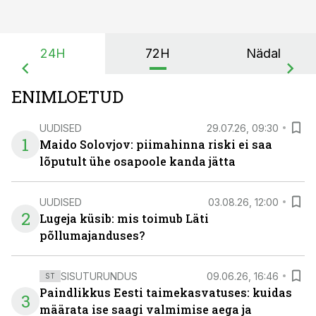
24H
72H
Nädal
ENIMLOETUD
UUDISED
29.07.26, 09:30
1
Maido Solovjov: piimahinna riski ei saa
lõputult ühe osapoole kanda jätta
UUDISED
03.08.26, 12:00
2
Lugeja küsib: mis toimub Läti
põllumajanduses?
SISUTURUNDUS
09.06.26, 16:46
ST
Paindlikkus Eesti taimekasvatuses: kuidas
3
määrata ise saagi valmimise aega ja