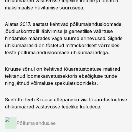
ühikumäärad vastavusse tegelike kulude ja lubatud
maksimaalse hüvitamise suurusega.
Alates 2017. aastast kehtivad põllumajandusloomade
jõudluskontrolli läbiviimise ja geneetilise väärtuse
hindamise määrades väga suured erinevused. Sigade
ühikumäärasid on tõstetud mitmekordselt võrreldes
teiste põllumajandusloomade ühikumääradega.
Kruuse sõnul on kehtivad tõuaretustoetuse määrad
tekitanud loomakasvatussektoris ebaõigluse tunde
ning jätnud võimaluse spekulatsioonideks.
Seetõttu teeb Kruuse ettepaneku viia tõuaretustoetuse
ühikumäärad vastavusse tegelike kuludega.
Põllumajandus.ee