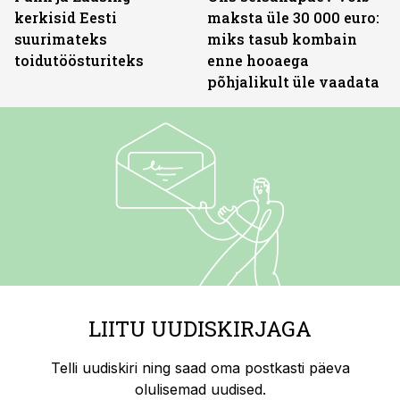
kerkisid Eesti
maksta üle 30 000 euro:
suurimateks
miks tasub kombain
toidutöösturiteks
enne hooaega
põhjalikult üle vaadata
LIITU UUDISKIRJAGA
Telli uudiskiri ning saad oma postkasti päeva
olulisemad uudised.