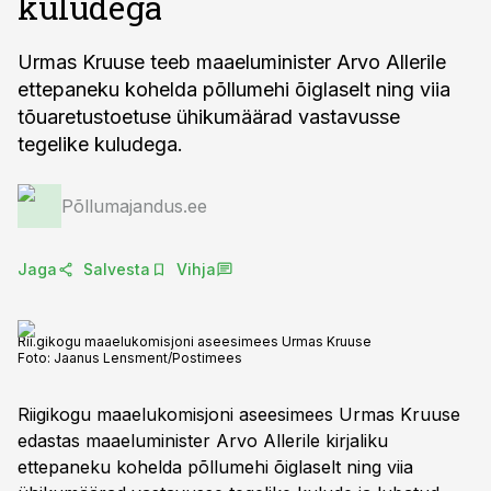
kuludega
Urmas Kruuse teeb maaeluminister Arvo Allerile
ettepaneku kohelda põllumehi õiglaselt ning viia
tõuaretustoetuse ühikumäärad vastavusse
tegelike kuludega.
Põllumajandus.ee
Jaga
Salvesta
Vihja
Rii.gikogu maaelukomisjoni aseesimees Urmas Kruuse
Foto:
Jaanus Lensment/Postimees
Riigikogu maaelukomisjoni aseesimees Urmas Kruuse
edastas maaeluminister Arvo Allerile kirjaliku
ettepaneku kohelda põllumehi õiglaselt ning viia