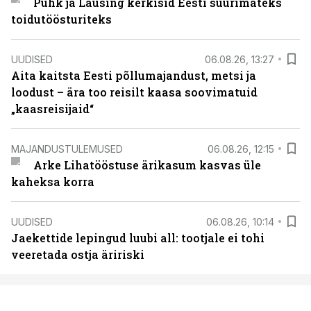
Puhk ja Lausing kerkisid Eesti suurimateks
toidutöösturiteks
UUDISED
06.08.26, 13:27
Aita kaitsta Eesti põllumajandust, metsi ja
loodust – ära too reisilt kaasa soovimatuid
„kaasreisijaid“
MAJANDUSTULEMUSED
06.08.26, 12:15
Arke Lihatööstuse ärikasum kasvas üle
kaheksa korra
UUDISED
06.08.26, 10:14
Jaekettide lepingud luubi all: tootjale ei tohi
veeretada ostja äririski