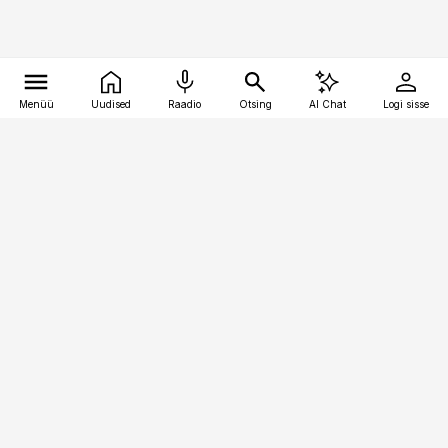
Menüü
Uudised
Raadio
Otsing
AI Chat
Logi sisse
Vana-Lõuna 39/1, 19094 Tallinn
(+372) 667 0111
pollumajandus@pollumajandus.ee
Telli
Reklaam
Firmast
Sisu kasutamisõigused
Ajakirjaniku
eetikakoodeks
Üldtingimused
Privaatsustingimused