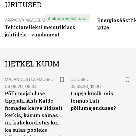
ÜRITUSED
8 akadeemilist tundi
Energiasäästli
ÄRIPÄEVA AKADEEMIA
Tehisintellekti meistriklass
2026
juhtidele - vundament
HETKEL KUUM
MAJANDUSTULEMUSED
UUDISED
06.08.26, 09:34
03.08.26, 12:00
Põllumajanduse
Lugeja küsib: mis
tippjuhi Ahti Kalde
toimub Läti
firmades käive üldiselt
põllumajanduses?
kerkis, kasum samas
nii kahekordistus kui
ka sulas pooleks