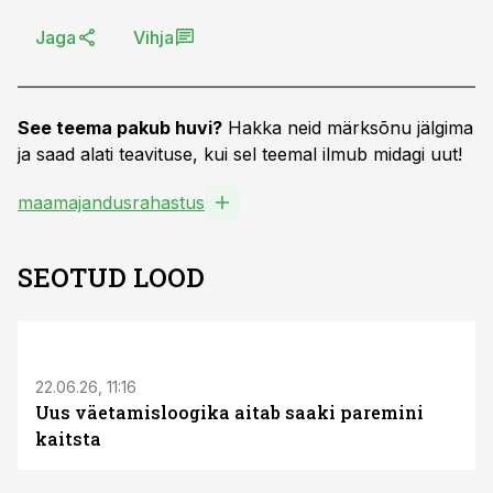
Jaga
Vihja
See teema pakub huvi?
Hakka neid märksõnu jälgima
ja saad alati teavituse, kui sel teemal ilmub midagi uut!
maamajandusrahastus
SEOTUD LOOD
ST
22.06.26, 11:16
Uus väetamisloogika aitab saaki paremini
kaitsta