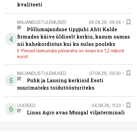
kvaliteeti
MAJANDUSTULEMUSED
06.08.26, 09:34
Põllumajanduse tippjuhi Ahti Kalde
firmades käive üldiselt kerkis, kasum samas
4
nii kahekordistus kui ka sulas pooleks
E-Piimast laekumata piimaraha on enam kui 1,2 miljonit
eurot
MAJANDUSTULEMUSED
07.08.26, 09:30
5
Puhk ja Lausing kerkisid Eesti
suurimateks toidutöösturiteks
UUDISED
04.08.26, 11:23
6
Linas Agro avas Muugal viljaterminali