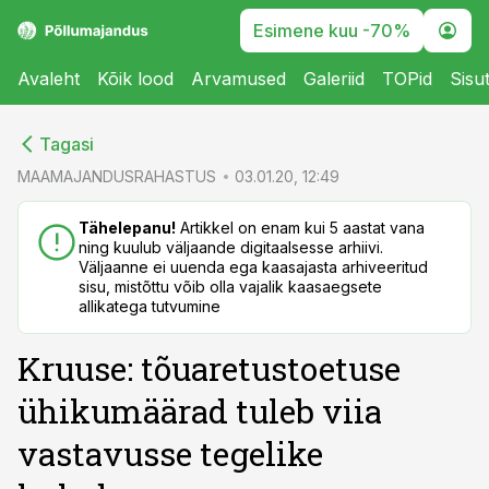
Esimene kuu -70%
Avaleht
Kõik lood
Arvamused
Galeriid
TOPid
Sisu
cebook
cebook
Tagasi
Twitter)
Twitter)
MAAMAJANDUSRAHASTUS
03.01.20, 12:49
kedIn
kedIn
Tähelepanu!
Artikkel on enam kui 5 aastat vana
ning kuulub väljaande digitaalsesse arhiivi.
ail
ail
Väljaanne ei uuenda ega kaasajasta arhiveeritud
sisu, mistõttu võib olla vajalik kaasaegsete
k
k
allikatega tutvumine
Kruuse: tõuaretustoetuse
ühikumäärad tuleb viia
vastavusse tegelike