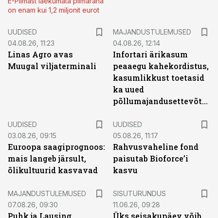
E-Piimast laekumata piimaraha
on enam kui 1,2 miljonit eurot
UUDISED
MAJANDUSTULEMUSED
04.08.26, 11:23
04.08.26, 12:14
Linas Agro avas
Infortari ärikasum
Muugal viljaterminali
peaaegu kahekordistus,
kasumlikkust toetasid
ka uued
põllumajandusettevõtted
UUDISED
UUDISED
03.08.26, 09:15
05.08.26, 11:17
Euroopa saagiprognoos:
Rahvusvaheline fond
mais langeb järsult,
paisutab Bioforce’i
õlikultuurid kasvavad
kasvu
ST
MAJANDUSTULEMUSED
SISUTURUNDUS
07.08.26, 09:30
11.06.26, 09:28
Puhk ja Lausing
Üks seisakupäev võib