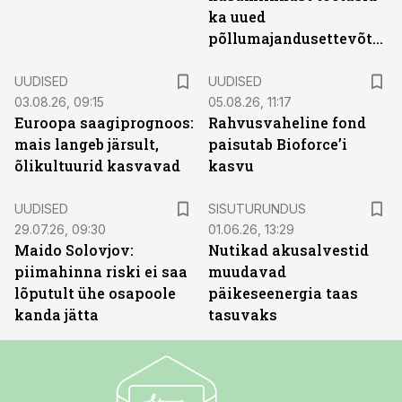
ka uued
põllumajandusettevõtted
UUDISED
UUDISED
03.08.26, 09:15
05.08.26, 11:17
Euroopa saagiprognoos:
Rahvusvaheline fond
mais langeb järsult,
paisutab Bioforce’i
õlikultuurid kasvavad
kasvu
ST
UUDISED
SISUTURUNDUS
29.07.26, 09:30
01.06.26, 13:29
Maido Solovjov:
Nutikad akusalvestid
piimahinna riski ei saa
muudavad
lõputult ühe osapoole
päikeseenergia taas
kanda jätta
tasuvaks