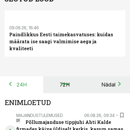
ST
09.06.26, 16:46
Paindlikkus Eesti taimekasvatuses: kuidas
määrata ise saagi valmimise aega ja
kvaliteeti
24H
72H
Nädal
ENIMLOETUD
MAJANDUSTULEMUSED
06.08.26, 09:34
Põllumajanduse tippjuhi Ahti Kalde
firmades käive üldiselt kerkis, kasum samas