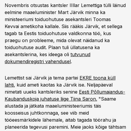
Novembris otsustas kantsler IIllar Lemettiga tülli läinud
eelmine maaeluminister Mart Järvik minna ka
ministeeriumi toiduohutuse asekantsleri Toomas
Kevvai ametikoha kallale. Siis rääkis Järvik, et sellega
tagab ta Eestis toiduohutuse valdkonna töö, kus
praegu on probleeme, mida olevat näidanud ka
toiduohutuse audit. Plaan tuli üllatusena ka
asekantslerina, kes ideega oli
tutvunud
dokumendiregistri vahendusel
.
Lemettist sai Järvik ja tema partei
EKRE toona küll
lahti
, kuid ameti kaotas ka Järvik ise. Neljapäeval
nimetati uueks kantsleriks senine
Eesti Põllumajandus-
Kaubanduskoja juhatuse liige Tiina Saron.
"Saame
alustada ja jätkata maaeluministeeriumis täis
koosseisus juhtkonnaga, see viib meid
tööeesmärkidele lähemale, aitab tagada töörahu ja
planeerida tegevusi paremini. Meie jaoks kõige tähtsam