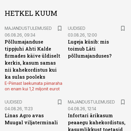
HETKEL KUUM
MAJANDUSTULEMUSED
UUDISED
06.08.26, 09:34
03.08.26, 12:00
Põllumajanduse
Lugeja küsib: mis
tippjuhi Ahti Kalde
toimub Läti
firmades käive üldiselt
põllumajanduses?
kerkis, kasum samas
nii kahekordistus kui
ka sulas pooleks
E-Piimast laekumata piimaraha
on enam kui 1,2 miljonit eurot
UUDISED
MAJANDUSTULEMUSED
04.08.26, 11:23
04.08.26, 12:14
Linas Agro avas
Infortari ärikasum
Muugal viljaterminali
peaaegu kahekordistus,
kasumlikkust toetasid