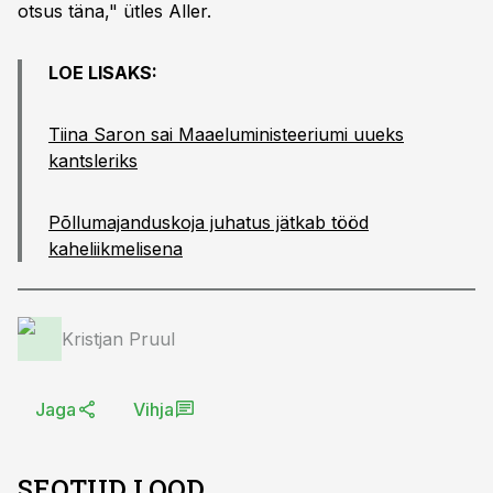
otsus täna," ütles Aller.
LOE LISAKS:
Tiina Saron sai Maaeluministeeriumi uueks
kantsleriks
Põllumajanduskoja juhatus jätkab tööd
kaheliikmelisena
Kristjan Pruul
Jaga
Vihja
SEOTUD LOOD