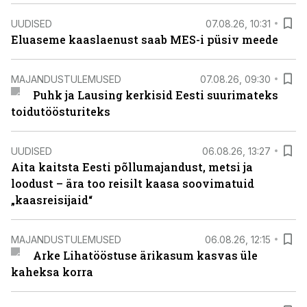
UUDISED
07.08.26, 10:31
Eluaseme kaaslaenust saab MES-i püsiv meede
MAJANDUSTULEMUSED
07.08.26, 09:30
Puhk ja Lausing kerkisid Eesti suurimateks
toidutöösturiteks
UUDISED
06.08.26, 13:27
Aita kaitsta Eesti põllumajandust, metsi ja
loodust – ära too reisilt kaasa soovimatuid
„kaasreisijaid“
MAJANDUSTULEMUSED
06.08.26, 12:15
Arke Lihatööstuse ärikasum kasvas üle
kaheksa korra