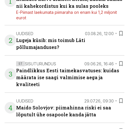
1
nii kahekordistus kui ka sulas pooleks
E-Piimast laekumata piimaraha on enam kui 1,2 miljonit
eurot
UUDISED
03.08.26, 12:00
2
Lugeja küsib: mis toimub Läti
põllumajanduses?
SISUTURUNDUS
09.06.26, 16:46
ST
Paindlikkus Eesti taimekasvatuses: kuidas
3
määrata ise saagi valmimise aega ja
kvaliteeti
UUDISED
29.07.26, 09:30
4
Maido Solovjov: piimahinna riski ei saa
lõputult ühe osapoole kanda jätta