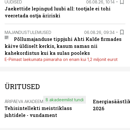
UUDISED
06.08.26, 10:14
Jaekettide lepingud luubi all: tootjale ei tohi
veeretada ostja äririski
MAJANDUSTULEMUSED
06.08.26, 09:34
Põllumajanduse tippjuhi Ahti Kalde firmades
käive üldiselt kerkis, kasum samas nii
kahekordistus kui ka sulas pooleks
E-Piimast laekumata piimaraha on enam kui 1,2 miljonit eurot
ÜRITUSED
8 akadeemilist tundi
Energiasäästli
ÄRIPÄEVA AKADEEMIA
Tehisintellekti meistriklass
2026
juhtidele - vundament