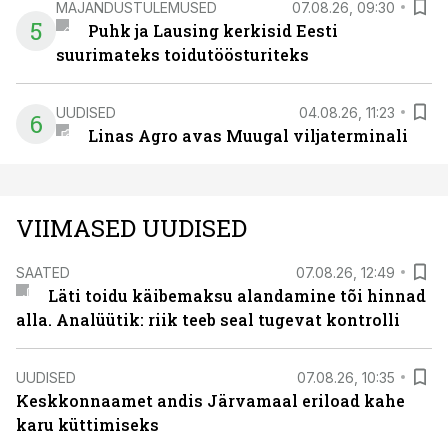
MAJANDUSTULEMUSED
07.08.26, 09:30
5
Puhk ja Lausing kerkisid Eesti
suurimateks toidutöösturiteks
UUDISED
04.08.26, 11:23
6
Linas Agro avas Muugal viljaterminali
VIIMASED UUDISED
SAATED
07.08.26, 12:49
Läti toidu käibemaksu alandamine tõi hinnad
alla. Analüütik: riik teeb seal tugevat kontrolli
UUDISED
07.08.26, 10:35
Keskkonnaamet andis Järvamaal eriload kahe
karu küttimiseks