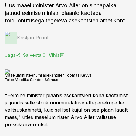
Uus maaeluminister Arvo Aller on sinnapaika
jätnud eelmise ministri plaanid kaotada
toiduohutusega tegeleva asekantsleri ametikoht.
Kristjan Pruul
Jaga
Salvesta
Vihja
Maaeluministeeriumi asekantsler Toomas Kevvai.
Foto:
Meelika Sander-Sõrmus
"Eelmine minister plaanis asekantsleri koha kaotamist
ja jõudis selle struktuurimuudatuse ettepanekuga ka
valitsuskabinetti, kuid sellisel kujul on see plaan laualt
maas," ütles maaeluminister Arvo Aller valitsuse
pressikonverentsil.