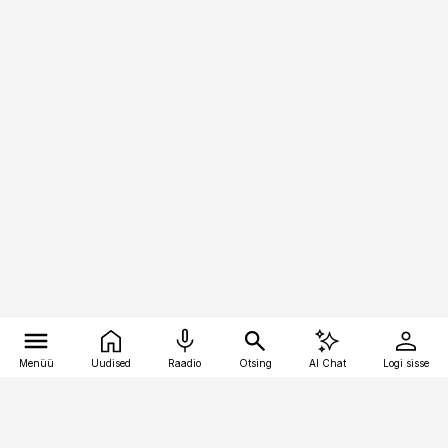
Menüü
Uudised
Raadio
Otsing
AI Chat
Logi sisse
Vana-Lõuna 39/1, 19094 Tallinn