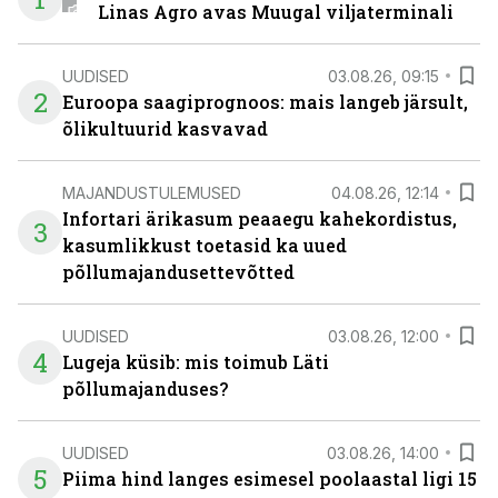
Linas Agro avas Muugal viljaterminali
UUDISED
03.08.26, 09:15
2
Euroopa saagiprognoos: mais langeb järsult,
õlikultuurid kasvavad
MAJANDUSTULEMUSED
04.08.26, 12:14
Infortari ärikasum peaaegu kahekordistus,
3
kasumlikkust toetasid ka uued
põllumajandusettevõtted
UUDISED
03.08.26, 12:00
4
Lugeja küsib: mis toimub Läti
põllumajanduses?
UUDISED
03.08.26, 14:00
5
Piima hind langes esimesel poolaastal ligi 15