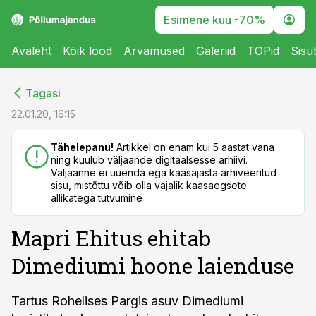
Esimene kuu -70%
Avaleht
Kõik lood
Arvamused
Galeriid
TOPid
Sisu
cebook
cebook
Tagasi
Twitter)
Twitter)
22.01.20, 16:15
kedIn
kedIn
Tähelepanu!
Artikkel on enam kui 5 aastat vana
ning kuulub väljaande digitaalsesse arhiivi.
ail
ail
Väljaanne ei uuenda ega kaasajasta arhiveeritud
sisu, mistõttu võib olla vajalik kaasaegsete
k
k
allikatega tutvumine
Mapri Ehitus ehitab
Dimediumi hoone laienduse
Tartus Rohelises Pargis asuv Dimediumi