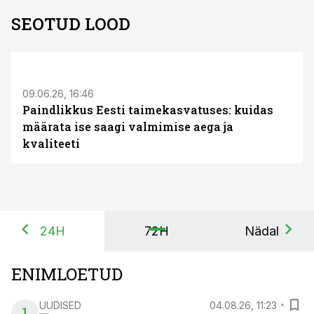
SEOTUD LOOD
ST
09.06.26, 16:46
Paindlikkus Eesti taimekasvatuses: kuidas
määrata ise saagi valmimise aega ja
kvaliteeti
24H
72H
Nädal
ENIMLOETUD
UUDISED
04.08.26, 11:23
1