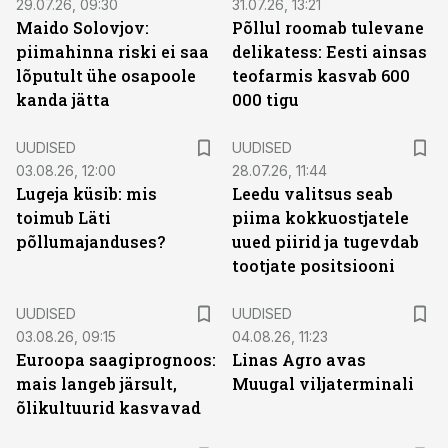
29.07.26, 09:30
31.07.26, 13:21
Maido Solovjov:
Põllul roomab tulevane
piimahinna riski ei saa
delikatess: Eesti ainsas
lõputult ühe osapoole
teofarmis kasvab 600
kanda jätta
000 tigu
UUDISED
UUDISED
03.08.26, 12:00
28.07.26, 11:44
Lugeja küsib: mis
Leedu valitsus seab
toimub Läti
piima kokkuostjatele
põllumajanduses?
uued piirid ja tugevdab
tootjate positsiooni
UUDISED
UUDISED
03.08.26, 09:15
04.08.26, 11:23
Euroopa saagiprognoos:
Linas Agro avas
mais langeb järsult,
Muugal viljaterminali
õlikultuurid kasvavad
ST