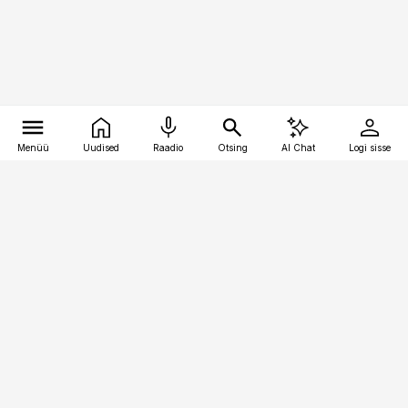
Menüü
Uudised
Raadio
Otsing
AI Chat
Logi sisse
Vana-Lõuna 39/1, 19094 Tallinn
(+372) 667 0111
pollumajandus@pollumajandus.ee
Telli
Reklaam
Firmast
Sisu kasutamisõigused
Ajakirjaniku