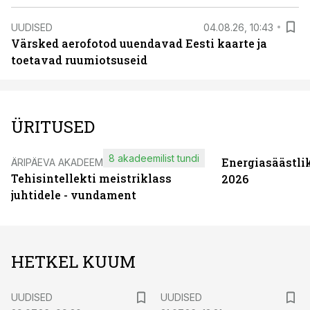
UUDISED
04.08.26, 10:43
Värsked aerofotod uuendavad Eesti kaarte ja
toetavad ruumiotsuseid
ÜRITUSED
8 akadeemilist tundi
Energiasäästli
ÄRIPÄEVA AKADEEMIA
Tehisintellekti meistriklass
2026
juhtidele - vundament
HETKEL KUUM
UUDISED
UUDISED