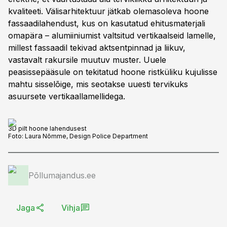
kvaliteeti. Välisarhitektuur jätkab olemasoleva hoone
fassaadilahendust, kus on kasutatud ehitusmaterjali
omapära – alumiiniumist valtsitud vertikaalseid lamelle,
millest fassaadil tekivad aktsentpinnad ja liikuv,
vastavalt rakursile muutuv muster. Uuele
peasissepääsule on tekitatud hoone ristküliku kujulisse
mahtu sisselõige, mis seotakse uuesti tervikuks
asuursete vertikaallamellidega.
3D pilt hoone lahendusest
Foto:
Laura Nõmme, Design Police Department
Põllumajandus.ee
Jaga
Vihja