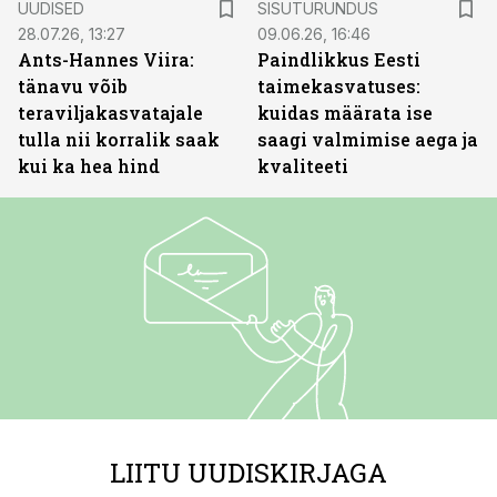
UUDISED
SISUTURUNDUS
28.07.26, 13:27
09.06.26, 16:46
Ants-Hannes Viira:
Paindlikkus Eesti
tänavu võib
taimekasvatuses:
teraviljakasvatajale
kuidas määrata ise
tulla nii korralik saak
saagi valmimise aega ja
kui ka hea hind
kvaliteeti
LIITU UUDISKIRJAGA