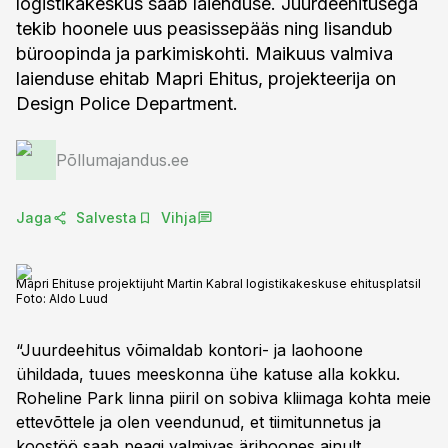
logistikakeskus saab laienduse. Juurdeehitusega
tekib hoonele uus peasissepääs ning lisandub
büroopinda ja parkimiskohti. Maikuus valmiva
laienduse ehitab Mapri Ehitus, projekteerija on
Design Police Department.
Põllumajandus.ee
Jaga
Salvesta
Vihja
Mapri Ehituse projektijuht Martin Kabral logistikakeskuse ehitusplatsil
Foto:
Aldo Luud
“Juurdeehitus võimaldab kontori- ja laohoone
ühildada, tuues meeskonna ühe katuse alla kokku.
Roheline Park linna piiril on sobiva kliimaga kohta meie
ettevõttele ja olen veendunud, et tiimitunnetus ja
koostöö saab peagi valmivas ärihoones ainult