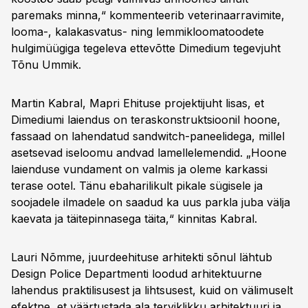
paremaks minna,“ kommenteerib veterinaarravimite,
looma-, kalakasvatus- ning lemmikloomatoodete
hulgimüügiga tegeleva ettevõtte Dimedium tegevjuht
Tõnu Ummik.
Martin Kabral, Mapri Ehituse projektijuht lisas, et
Dimediumi laiendus on teraskonstruktsioonil hoone,
fassaad on lahendatud sandwitch-paneelidega, millel
asetsevad iseloomu andvad lamellelemendid. „Hoone
laienduse vundament on valmis ja oleme karkassi
terase ootel. Tänu ebaharilikult pikale sügisele ja
soojadele ilmadele on saadud ka uus parkla juba välja
kaevata ja täitepinnasega täita,“ kinnitas Kabral.
Lauri Nõmme, juurdeehituse arhitekti sõnul lähtub
Design Police Departmenti loodud arhitektuurne
lahendus praktilisusest ja lihtsusest, kuid on välimuselt
efektne, et väärtustada ala terviklikku arhitektuuri ja