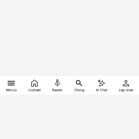
Menüü
Uudised
Raadio
Otsing
AI Chat
Logi sisse
Vana-Lõuna 39/1, 19094 Tallinn
(+372) 667 0111
pollumajandus@pollumajandus.ee