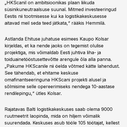
„HKScanil on ambitsioonikas plaan liikuda
süsinikuneutraalsuse suunal. Mitmed investeeringud
Eestis nii tootmisesse kui ka logistikakeskusesse
aitavad meil seda teed jätkata,“ rääkis Hemmilä.
Astlanda Ehituse juhatuse esimees Kaupo Kolsar
kirjeldas, et ka nende jaoks on tegemist olulise
projektiga, mis võimaldab Eesti juhtiva liha- ja
toiduainetööstusettevõtte arengule õla alla panna.
„Pakume HKScanile nii öelda võtmed kätte lahendust.
See tähendab, et ehitame keskuse
omafinantseeringuna HKScani projekti alusel ja
sõlmisime selle opereerimiseks nendega 10-aastase
rendilepingu,“ ütles Kolsar.
Rajatavas Balti logistikakeskuses saab olema 9000
ruutmeetrit laopinda, mida on hiljem võimalik
suurendada. Keskuses asub tööle 105 töötajat, kellest