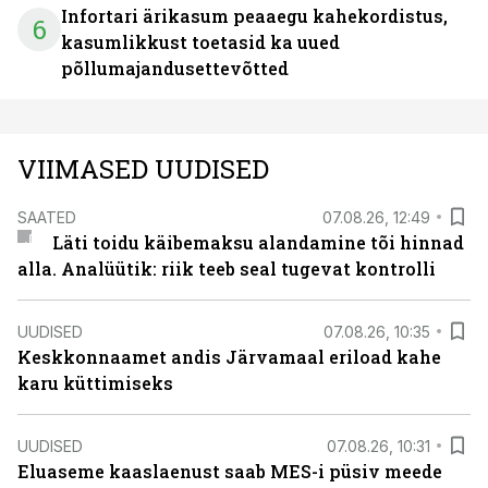
Infortari ärikasum peaaegu kahekordistus,
6
kasumlikkust toetasid ka uued
põllumajandusettevõtted
VIIMASED UUDISED
SAATED
07.08.26, 12:49
Läti toidu käibemaksu alandamine tõi hinnad
alla. Analüütik: riik teeb seal tugevat kontrolli
UUDISED
07.08.26, 10:35
Keskkonnaamet andis Järvamaal eriload kahe
karu küttimiseks
UUDISED
07.08.26, 10:31
Eluaseme kaaslaenust saab MES-i püsiv meede