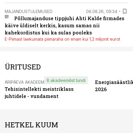
MAJANDUSTULEMUSED
06.08.26, 09:34
Põllumajanduse tippjuhi Ahti Kalde firmades
käive üldiselt kerkis, kasum samas nii
kahekordistus kui ka sulas pooleks
E-Piimast laekumata piimaraha on enam kui 1,2 miljonit eurot
ÜRITUSED
8 akadeemilist tundi
Energiasäästli
ÄRIPÄEVA AKADEEMIA
Tehisintellekti meistriklass
2026
juhtidele - vundament
HETKEL KUUM