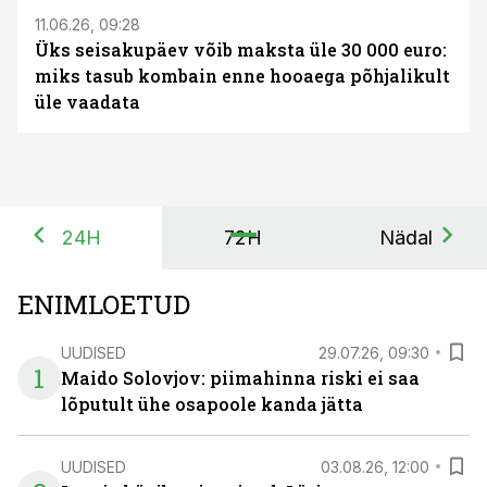
11.06.26, 09:28
Üks seisakupäev võib maksta üle 30 000 euro:
miks tasub kombain enne hooaega põhjalikult
üle vaadata
24H
72H
Nädal
ENIMLOETUD
UUDISED
29.07.26, 09:30
1
Maido Solovjov: piimahinna riski ei saa
lõputult ühe osapoole kanda jätta
UUDISED
03.08.26, 12:00