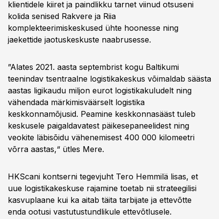
klientidele kiiret ja paindlikku tarnet viinud otsuseni
kolida senised Rakvere ja Riia
komplekteerimiskeskused ühte hoonesse ning
jaekettide jaotuskeskuste naabrusesse.
”Alates 2021. aasta septembrist kogu Baltikumi
teenindav tsentraalne logistikakeskus võimaldab säästa
aastas ligikaudu miljon eurot logistikakuludelt ning
vähendada märkimisväärselt logistika
keskkonnamõjusid. Peamine keskkonnasääst tuleb
keskusele paigaldavatest päikesepaneelidest ning
veokite läbisõidu vähenemisest 400 000 kilomeetri
võrra aastas,“ ütles Mere.
HKScani kontserni tegevjuht Tero Hemmilä lisas, et
uue logistikakeskuse rajamine toetab nii strateegilisi
kasvuplaane kui ka aitab täita tarbijate ja ettevõtte
enda ootusi vastutustundlikule ettevõtlusele.