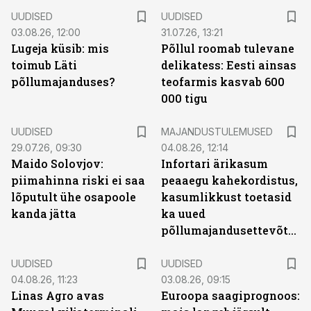
UUDISED
UUDISED
03.08.26, 12:00
31.07.26, 13:21
Lugeja küsib: mis
Põllul roomab tulevane
toimub Läti
delikatess: Eesti ainsas
põllumajanduses?
teofarmis kasvab 600
000 tigu
UUDISED
MAJANDUSTULEMUSED
29.07.26, 09:30
04.08.26, 12:14
Maido Solovjov:
Infortari ärikasum
piimahinna riski ei saa
peaaegu kahekordistus,
lõputult ühe osapoole
kasumlikkust toetasid
kanda jätta
ka uued
põllumajandusettevõtted
UUDISED
UUDISED
04.08.26, 11:23
03.08.26, 09:15
Linas Agro avas
Euroopa saagiprognoos: