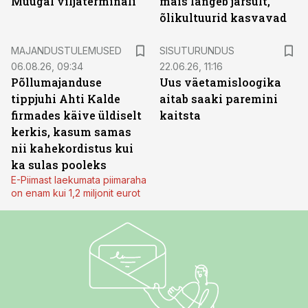
Muugal viljaterminali
mais langeb järsult,
õlikultuurid kasvavad
ST
MAJANDUSTULEMUSED
SISUTURUNDUS
06.08.26, 09:34
22.06.26, 11:16
Põllumajanduse
Uus väetamisloogika
tippjuhi Ahti Kalde
aitab saaki paremini
firmades käive üldiselt
kaitsta
kerkis, kasum samas
nii kahekordistus kui
ka sulas pooleks
E-Piimast laekumata piimaraha
on enam kui 1,2 miljonit eurot