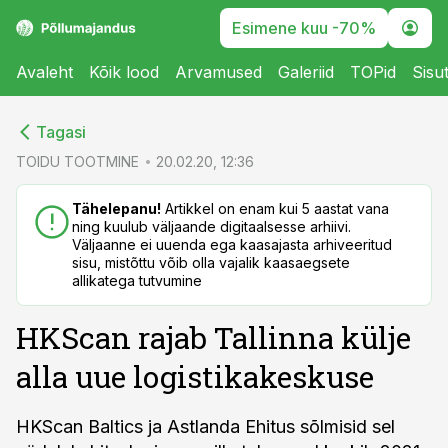
Esimene kuu -70%
Avaleht
Kõik lood
Arvamused
Galeriid
TOPid
Sisu
cebook
cebook
Tagasi
Twitter)
Twitter)
TOIDU TOOTMINE
20.02.20, 12:36
kedIn
kedIn
Tähelepanu!
Artikkel on enam kui 5 aastat vana
ning kuulub väljaande digitaalsesse arhiivi.
ail
ail
Väljaanne ei uuenda ega kaasajasta arhiveeritud
sisu, mistõttu võib olla vajalik kaasaegsete
k
k
allikatega tutvumine
HKScan rajab Tallinna külje
alla uue logistikakeskuse
HKScan Baltics ja Astlanda Ehitus sõlmisid sel