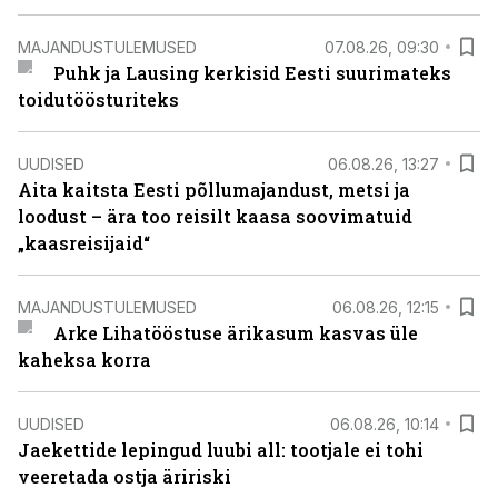
MAJANDUSTULEMUSED
07.08.26, 09:30
Puhk ja Lausing kerkisid Eesti suurimateks
toidutöösturiteks
UUDISED
06.08.26, 13:27
Aita kaitsta Eesti põllumajandust, metsi ja
loodust – ära too reisilt kaasa soovimatuid
„kaasreisijaid“
MAJANDUSTULEMUSED
06.08.26, 12:15
Arke Lihatööstuse ärikasum kasvas üle
kaheksa korra
UUDISED
06.08.26, 10:14
Jaekettide lepingud luubi all: tootjale ei tohi
veeretada ostja äririski