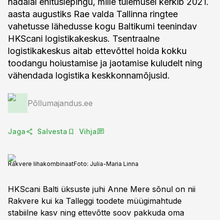
nädalal ehituslepingu, mille tulemusel kerkib 2021.
aasta augustiks Rae valda Tallinna ringtee
vahetusse lähedusse kogu Baltikumi teenindav
HKScani logistikakeskus. Tsentraalne
logistikakeskus aitab ettevõttel hoida kokku
toodangu hoiustamise ja jaotamise kuludelt ning
vähendada logistika keskkonnamõjusid.
Põllumajandus.ee
Jaga
Salvesta
Vihja
Rakvere lihakombinaat
Foto:
Julia-Maria Linna
HKScani Balti üksuste juhi Anne Mere sõnul on nii
Rakvere kui ka Talleggi toodete müügimahtude
stabiilne kasv ning ettevõtte soov pakkuda oma