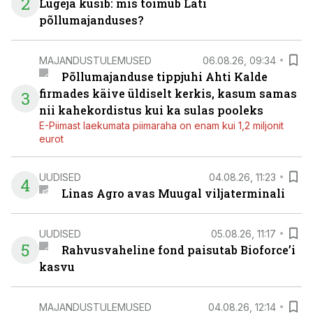
2
Lugeja küsib: mis toimub Läti
põllumajanduses?
MAJANDUSTULEMUSED
06.08.26, 09:34
Põllumajanduse tippjuhi Ahti Kalde
firmades käive üldiselt kerkis, kasum samas
3
nii kahekordistus kui ka sulas pooleks
E-Piimast laekumata piimaraha on enam kui 1,2 miljonit
eurot
UUDISED
04.08.26, 11:23
4
Linas Agro avas Muugal viljaterminali
UUDISED
05.08.26, 11:17
5
Rahvusvaheline fond paisutab Bioforce’i
kasvu
MAJANDUSTULEMUSED
04.08.26, 12:14