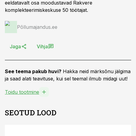
eeldatavalt osa moodustavad Rakvere
komplekteerimiskeskuse 50 töötajat.
Põllumajandus.ee
Jaga
Vihja
See teema pakub huvi?
Hakka neid märksõnu jälgima
ja saad alati teavituse, kui sel teemal ilmub midagi uut!
Toidu tootmine
SEOTUD LOOD
ST