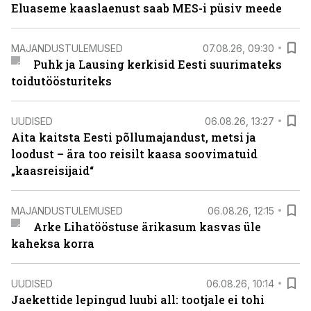
Eluaseme kaaslaenust saab MES-i püsiv meede
MAJANDUSTULEMUSED
07.08.26, 09:30
Puhk ja Lausing kerkisid Eesti suurimateks
toidutöösturiteks
UUDISED
06.08.26, 13:27
Aita kaitsta Eesti põllumajandust, metsi ja
loodust – ära too reisilt kaasa soovimatuid
„kaasreisijaid“
MAJANDUSTULEMUSED
06.08.26, 12:15
Arke Lihatööstuse ärikasum kasvas üle
kaheksa korra
UUDISED
06.08.26, 10:14
Jaekettide lepingud luubi all: tootjale ei tohi