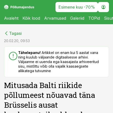
Esimene kuu -70%
Avaleht
Kõik lood
Arvamused
Galeriid
TOPid
Sisu
cebook
cebook
Tagasi
Twitter)
Twitter)
20.02.20, 09:53
kedIn
kedIn
Tähelepanu!
Artikkel on enam kui 5 aastat vana
ning kuulub väljaande digitaalsesse arhiivi.
ail
ail
Väljaanne ei uuenda ega kaasajasta arhiveeritud
sisu, mistõttu võib olla vajalik kaasaegsete
k
k
allikatega tutvumine
Mitusada Balti riikide
põllumeest nõuavad täna
Brüsselis ausat