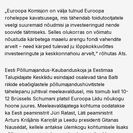
„Euroopa Komisjon on välja tulnud Euroopa
roheleppe kavatsusega, mis tähendab toidutootjatele
veelgi suuremaid nõudmisi ja investeeringuid nende
soovide täitmiseks. Selles olukorras on võimatu
nõustuda kärbetega maaelu arengu fondi vahendite
arvelt – need kärped tulevad ju lõppkokkuvõttes
investeeringute ja keskkonnahoiu arvelt,“ rõhutas Ats.
Eesti Põllumajandus-Kaubanduskoja ja Eestimaa
Talupidajate Keskliidu esindajad osalevad täna Balti
riikide ebaõiglastele põllumajandushüvitistele
tähelepanu juhtival meeleavaldusel, mis toimub kell 10-
12 Brüsselis Schumani platsil Euroopa Liidu nõukogu
hoone juures. Meeleavaldajatega kohtuma oodatakse
ka Eesti peaministrit Jüri Ratast, Läti peaministrit
Arturs Krišjānis Kariņšit ja Leedu presidenti Gitanas
Nausėdat, kellele antakse ülemkogu kohtumisele lisaks