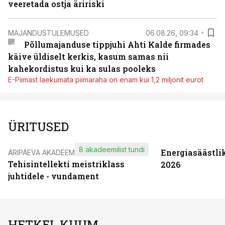
veeretada ostja äririski
MAJANDUSTULEMUSED
06.08.26, 09:34
Põllumajanduse tippjuhi Ahti Kalde firmades
käive üldiselt kerkis, kasum samas nii
kahekordistus kui ka sulas pooleks
E-Piimast laekumata piimaraha on enam kui 1,2 miljonit eurot
ÜRITUSED
8 akadeemilist tundi
Energiasäästli
ÄRIPÄEVA AKADEEMIA
Tehisintellekti meistriklass
2026
juhtidele - vundament
HETKEL KUUM