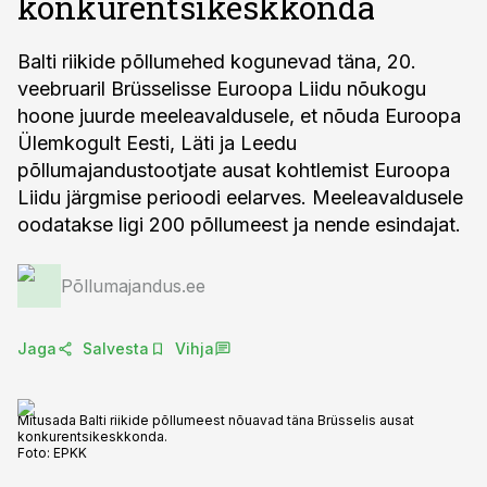
konkurentsikeskkonda
Balti riikide põllumehed kogunevad täna, 20.
veebruaril Brüsselisse Euroopa Liidu nõukogu
hoone juurde meeleavaldusele, et nõuda Euroopa
Ülemkogult Eesti, Läti ja Leedu
põllumajandustootjate ausat kohtlemist Euroopa
Liidu järgmise perioodi eelarves. Meeleavaldusele
oodatakse ligi 200 põllumeest ja nende esindajat.
Põllumajandus.ee
Jaga
Salvesta
Vihja
Mitusada Balti riikide põllumeest nõuavad täna Brüsselis ausat
konkurentsikeskkonda.
Foto:
EPKK