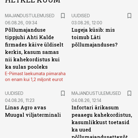
MAJANDUSTULEMUSED
UUDISED
06.08.26, 09:34
03.08.26, 12:00
Põllumajanduse
Lugeja küsib: mis
tippjuhi Ahti Kalde
toimub Läti
firmades käive üldiselt
põllumajanduses?
kerkis, kasum samas
nii kahekordistus kui
ka sulas pooleks
E-Piimast laekumata piimaraha
on enam kui 1,2 miljonit eurot
UUDISED
MAJANDUSTULEMUSED
04.08.26, 11:23
04.08.26, 12:14
Linas Agro avas
Infortari ärikasum
Muugal viljaterminali
peaaegu kahekordistus,
kasumlikkust toetasid
ka uued
põllumajandusettevõtted