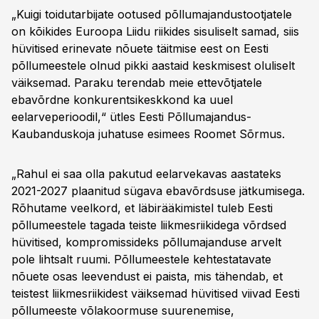
„Kuigi toidutarbijate ootused põllumajandustootjatele
on kõikides Euroopa Liidu riikides sisuliselt samad, siis
hüvitised erinevate nõuete täitmise eest on Eesti
põllumeestele olnud pikki aastaid keskmisest oluliselt
väiksemad. Paraku terendab meie ettevõtjatele
ebavõrdne konkurentsikeskkond ka uuel
eelarveperioodil,“ ütles Eesti Põllumajandus-
Kaubanduskoja juhatuse esimees Roomet Sõrmus.
„Rahul ei saa olla pakutud eelarvekavas aastateks
2021-2027 plaanitud sügava ebavõrdsuse jätkumisega.
Rõhutame veelkord, et läbirääkimistel tuleb Eesti
põllumeestele tagada teiste liikmesriikidega võrdsed
hüvitised, kompromissideks põllumajanduse arvelt
pole lihtsalt ruumi. Põllumeestele kehtestatavate
nõuete osas leevendust ei paista, mis tähendab, et
teistest liikmesriikidest väiksemad hüvitised viivad Eesti
põllumeeste võlakoormuse suurenemise,