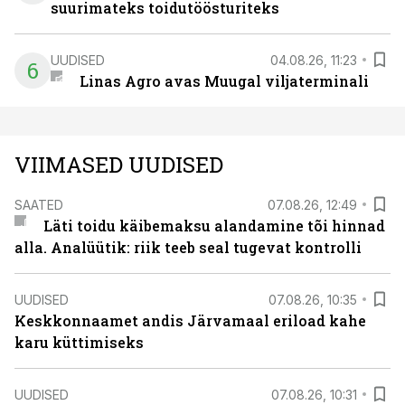
suurimateks toidutöösturiteks
UUDISED
04.08.26, 11:23
6
Linas Agro avas Muugal viljaterminali
VIIMASED UUDISED
SAATED
07.08.26, 12:49
Läti toidu käibemaksu alandamine tõi hinnad
alla. Analüütik: riik teeb seal tugevat kontrolli
UUDISED
07.08.26, 10:35
Keskkonnaamet andis Järvamaal eriload kahe
karu küttimiseks
UUDISED
07.08.26, 10:31