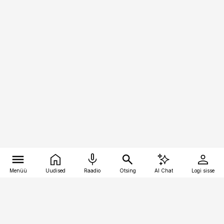
Menüü
Uudised
Raadio
Otsing
AI Chat
Logi sisse
Vana-Lõuna 39/1, 19094 Tallinn