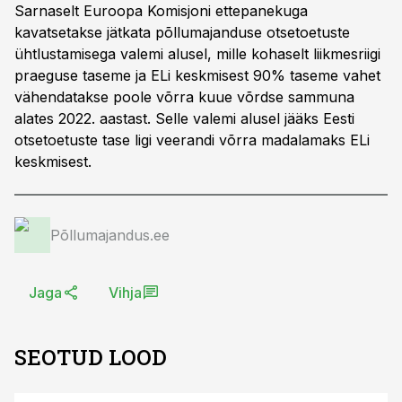
Sarnaselt Euroopa Komisjoni ettepanekuga
kavatsetakse jätkata põllumajanduse otsetoetuste
ühtlustamisega valemi alusel, mille kohaselt liikmesriigi
praeguse taseme ja ELi keskmisest 90% taseme vahet
vähendatakse poole võrra kuue võrdse sammuna
alates 2022. aastast. Selle valemi alusel jääks Eesti
otsetoetuste tase ligi veerandi võrra madalamaks ELi
keskmisest.
Põllumajandus.ee
Jaga
Vihja
SEOTUD LOOD
ST