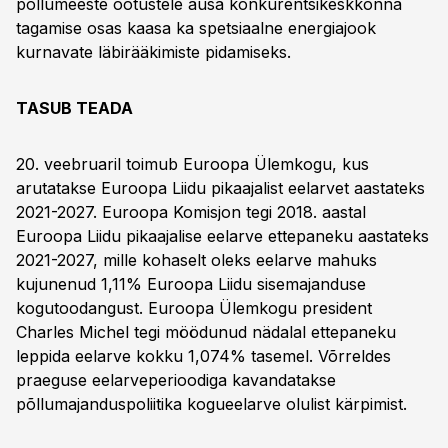
põllumeeste ootustele ausa konkurentsikeskkonna
tagamise osas kaasa ka spetsiaalne energiajook
kurnavate läbirääkimiste pidamiseks.
TASUB TEADA
20. veebruaril toimub Euroopa Ülemkogu, kus
arutatakse Euroopa Liidu pikaajalist eelarvet aastateks
2021-2027. Euroopa Komisjon tegi 2018. aastal
Euroopa Liidu pikaajalise eelarve ettepaneku aastateks
2021-2027, mille kohaselt oleks eelarve mahuks
kujunenud 1,11% Euroopa Liidu sisemajanduse
kogutoodangust. Euroopa Ülemkogu president
Charles Michel tegi möödunud nädalal ettepaneku
leppida eelarve kokku 1,074% tasemel. Võrreldes
praeguse eelarveperioodiga kavandatakse
põllumajanduspoliitika kogueelarve olulist kärpimist.