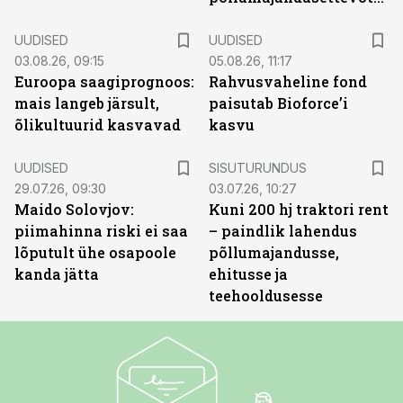
UUDISED
UUDISED
03.08.26, 09:15
05.08.26, 11:17
Euroopa saagiprognoos:
Rahvusvaheline fond
mais langeb järsult,
paisutab Bioforce’i
õlikultuurid kasvavad
kasvu
ST
UUDISED
SISUTURUNDUS
29.07.26, 09:30
03.07.26, 10:27
Maido Solovjov:
Kuni 200 hj traktori rent
piimahinna riski ei saa
– paindlik lahendus
lõputult ühe osapoole
põllumajandusse,
kanda jätta
ehitusse ja
teehooldusesse