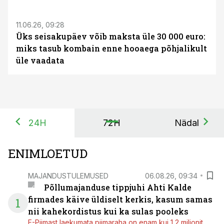
11.06.26, 09:28
Üks seisakupäev võib maksta üle 30 000 euro:
miks tasub kombain enne hooaega põhjalikult
üle vaadata
24H
72H
Nädal
ENIMLOETUD
MAJANDUSTULEMUSED
06.08.26, 09:34
Põllumajanduse tippjuhi Ahti Kalde
firmades käive üldiselt kerkis, kasum samas
1
nii kahekordistus kui ka sulas pooleks
E-Piimast laekumata piimaraha on enam kui 1,2 miljonit