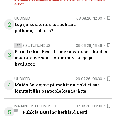
eurot
UUDISED
03.08.26, 12:00
2
Lugeja küsib: mis toimub Läti
põllumajanduses?
SISUTURUNDUS
09.06.26, 16:46
ST
Paindlikkus Eesti taimekasvatuses: kuidas
3
määrata ise saagi valmimise aega ja
kvaliteeti
UUDISED
29.07.26, 09:30
4
Maido Solovjov: piimahinna riski ei saa
lõputult ühe osapoole kanda jätta
MAJANDUSTULEMUSED
07.08.26, 09:30
5
Puhk ja Lausing kerkisid Eesti