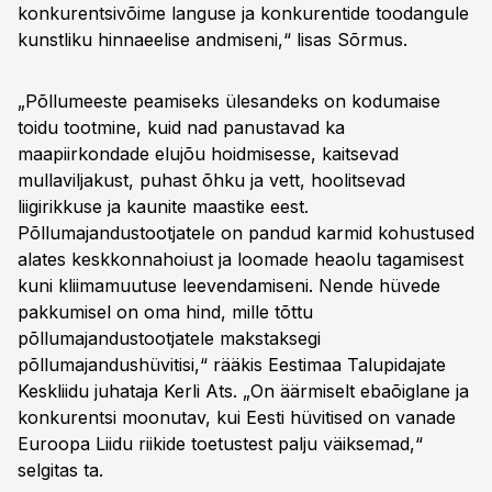
konkurentsivõime languse ja konkurentide toodangule
kunstliku hinnaeelise andmiseni,“ lisas Sõrmus.
„Põllumeeste peamiseks ülesandeks on kodumaise
toidu tootmine, kuid nad panustavad ka
maapiirkondade elujõu hoidmisesse, kaitsevad
mullaviljakust, puhast õhku ja vett, hoolitsevad
liigirikkuse ja kaunite maastike eest.
Põllumajandustootjatele on pandud karmid kohustused
alates keskkonnahoiust ja loomade heaolu tagamisest
kuni kliimamuutuse leevendamiseni. Nende hüvede
pakkumisel on oma hind, mille tõttu
põllumajandustootjatele makstaksegi
põllumajandushüvitisi,“ rääkis Eestimaa Talupidajate
Keskliidu juhataja Kerli Ats. „On äärmiselt ebaõiglane ja
konkurentsi moonutav, kui Eesti hüvitised on vanade
Euroopa Liidu riikide toetustest palju väiksemad,“
selgitas ta.