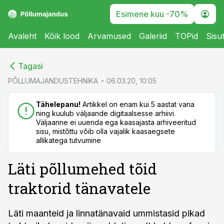
Esimene kuu -70%
Avaleht
Kõik lood
Arvamused
Galeriid
TOPid
Sisu
cebook
cebook
Tagasi
Twitter)
Twitter)
PÕLLUMAJANDUSTEHNIKA
06.03.20, 10:05
kedIn
kedIn
Tähelepanu!
Artikkel on enam kui 5 aastat vana
ning kuulub väljaande digitaalsesse arhiivi.
ail
ail
Väljaanne ei uuenda ega kaasajasta arhiveeritud
sisu, mistõttu võib olla vajalik kaasaegsete
k
k
allikatega tutvumine
Läti põllumehed tõid
traktorid tänavatele
Läti maanteid ja linnatänavaid ummistasid pikad