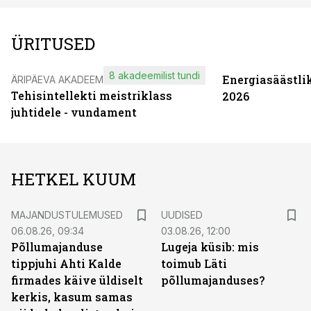
ÜRITUSED
8 akadeemilist tundi
Energiasäästli
ÄRIPÄEVA AKADEEMIA
Tehisintellekti meistriklass
2026
juhtidele - vundament
HETKEL KUUM
MAJANDUSTULEMUSED
UUDISED
06.08.26, 09:34
03.08.26, 12:00
Põllumajanduse
Lugeja küsib: mis
tippjuhi Ahti Kalde
toimub Läti
firmades käive üldiselt
põllumajanduses?
kerkis, kasum samas