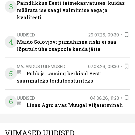
Paindlikkus Eesti taimekasvatuses: kuidas
3
määrata ise saagi valmimise aega ja
kvaliteeti
UUDISED
29.07.26, 09:30
4
Maido Solovjov: piimahinna riski ei saa
lõputult ühe osapoole kanda jätta
MAJANDUSTULEMUSED
07.08.26, 09:30
5
Puhk ja Lausing kerkisid Eesti
suurimateks toidutöösturiteks
UUDISED
04.08.26, 11:23
6
Linas Agro avas Muugal viljaterminali
VIIMASED UUDISED