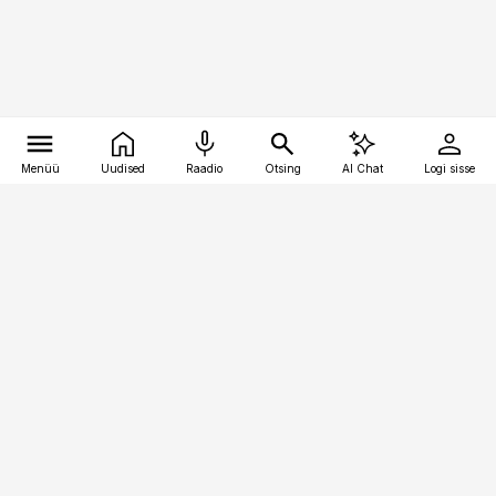
Menüü
Uudised
Raadio
Otsing
AI Chat
Logi sisse
Vana-Lõuna 39/1, 19094 Tallinn
(+372) 667 0111
pollumajandus@pollumajandus.ee
Telli
Reklaam
Firmast
Sisu kasutamisõigused
Ajakirjaniku