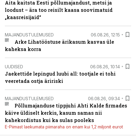
Aita kaitsta Eesti põllumajandust, metsi ja
loodust – ära too reisilt kaasa soovimatuid
„kaasreisijaid“
MAJANDUSTULEMUSED
06.08.26, 12:15
Arke Lihatööstuse ärikasum kasvas üle
kaheksa korra
UUDISED
06.08.26, 10:14
Jaekettide lepingud luubi all: tootjale ei tohi
veeretada ostja äririski
MAJANDUSTULEMUSED
06.08.26, 09:34
Põllumajanduse tippjuhi Ahti Kalde firmades
käive üldiselt kerkis, kasum samas nii
kahekordistus kui ka sulas pooleks
E-Piimast laekumata piimaraha on enam kui 1,2 miljonit eurot