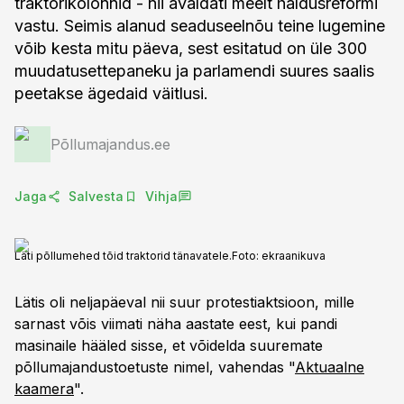
traktorikolonnid - nii avaldati meelt haldusreformi
vastu. Seimis alanud seaduseelnõu teine lugemine
võib kesta mitu päeva, sest esitatud on üle 300
muudatusettepaneku ja parlamendi suures saalis
peetakse ägedaid väitlusi.
Põllumajandus.ee
Jaga
Salvesta
Vihja
Läti põllumehed tõid traktorid tänavatele.
Foto:
ekraanikuva
Lätis oli neljapäeval nii suur protestiaktsioon, mille
sarnast võis viimati näha aastate eest, kui pandi
masinaile hääled sisse, et võidelda suuremate
põllumajandustoetuste nimel, vahendas "
Aktuaalne
kaamera
".