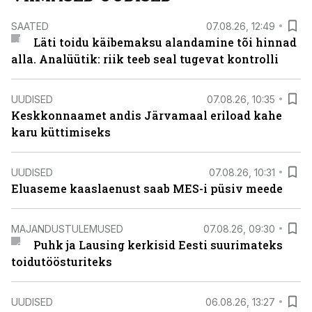
SAATED
07.08.26, 12:49
Läti toidu käibemaksu alandamine tõi hinnad
alla. Analüütik: riik teeb seal tugevat kontrolli
UUDISED
07.08.26, 10:35
Keskkonnaamet andis Järvamaal eriload kahe
karu küttimiseks
UUDISED
07.08.26, 10:31
Eluaseme kaaslaenust saab MES-i püsiv meede
MAJANDUSTULEMUSED
07.08.26, 09:30
Puhk ja Lausing kerkisid Eesti suurimateks
toidutöösturiteks
UUDISED
06.08.26, 13:27