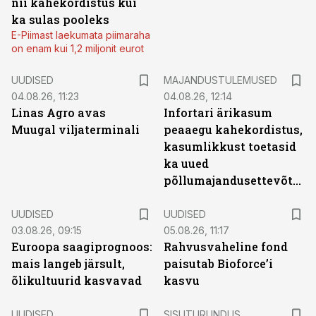
nii kahekordistus kui
ka sulas pooleks
E-Piimast laekumata piimaraha
on enam kui 1,2 miljonit eurot
UUDISED
MAJANDUSTULEMUSED
04.08.26, 11:23
04.08.26, 12:14
Linas Agro avas
Infortari ärikasum
Muugal viljaterminali
peaaegu kahekordistus,
kasumlikkust toetasid
ka uued
põllumajandusettevõtted
UUDISED
UUDISED
03.08.26, 09:15
05.08.26, 11:17
Euroopa saagiprognoos:
Rahvusvaheline fond
mais langeb järsult,
paisutab Bioforce’i
õlikultuurid kasvavad
kasvu
ST
UUDISED
SISUTURUNDUS