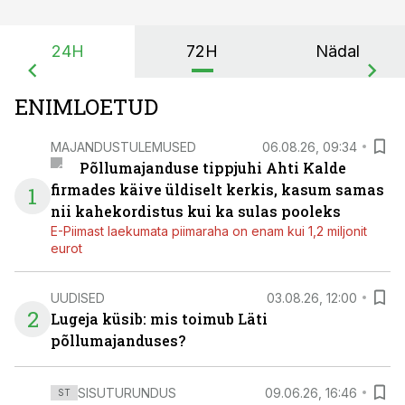
24H
72H
Nädal
ENIMLOETUD
MAJANDUSTULEMUSED
06.08.26, 09:34
Põllumajanduse tippjuhi Ahti Kalde
firmades käive üldiselt kerkis, kasum samas
1
nii kahekordistus kui ka sulas pooleks
E-Piimast laekumata piimaraha on enam kui 1,2 miljonit
eurot
UUDISED
03.08.26, 12:00
2
Lugeja küsib: mis toimub Läti
põllumajanduses?
SISUTURUNDUS
09.06.26, 16:46
ST