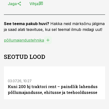
Jaga
Vihja
See teema pakub huvi?
Hakka neid märksõnu jälgima
ja saad alati teavituse, kui sel teemal ilmub midagi uut!
põllumajandustehnika
SEOTUD LOOD
ST
03.07.26, 10:27
Kuni 200 hj traktori rent – paindlik lahendus
põllumajandusse, ehitusse ja teehooldusesse