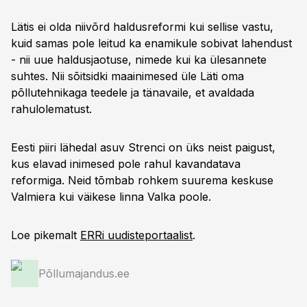
Lätis ei olda niivõrd haldusreformi kui sellise vastu,
kuid samas pole leitud ka enamikule sobivat lahendust
- nii uue haldusjaotuse, nimede kui ka ülesannete
suhtes. Nii sõitsidki maainimesed üle Läti oma
põllutehnikaga teedele ja tänavaile, et avaldada
rahulolematust.
Eesti piiri lähedal asuv Strenci on üks neist paigust,
kus elavad inimesed pole rahul kavandatava
reformiga. Neid tõmbab rohkem suurema keskuse
Valmiera kui väikese linna Valka poole.
Loe pikemalt
ERRi uudisteportaalist
.
Põllumajandus.ee