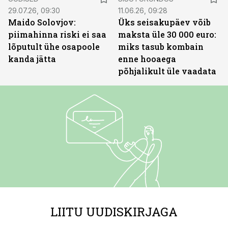
29.07.26, 09:30
11.06.26, 09:28
Maido Solovjov:
Üks seisakupäev võib
piimahinna riski ei saa
maksta üle 30 000 euro:
lõputult ühe osapoole
miks tasub kombain
kanda jätta
enne hooaega
põhjalikult üle vaadata
LIITU UUDISKIRJAGA