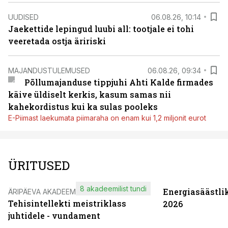
UUDISED
06.08.26, 10:14
Jaekettide lepingud luubi all: tootjale ei tohi
veeretada ostja äririski
MAJANDUSTULEMUSED
06.08.26, 09:34
Põllumajanduse tippjuhi Ahti Kalde firmades
käive üldiselt kerkis, kasum samas nii
kahekordistus kui ka sulas pooleks
E-Piimast laekumata piimaraha on enam kui 1,2 miljonit eurot
ÜRITUSED
8 akadeemilist tundi
Energiasäästli
ÄRIPÄEVA AKADEEMIA
Tehisintellekti meistriklass
2026
juhtidele - vundament