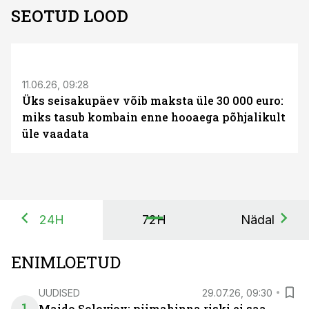
SEOTUD LOOD
ST
11.06.26, 09:28
Üks seisakupäev võib maksta üle 30 000 euro:
miks tasub kombain enne hooaega põhjalikult
üle vaadata
24H
72H
Nädal
ENIMLOETUD
UUDISED
29.07.26, 09:30
Maido Solovjov: piimahinna riski ei saa