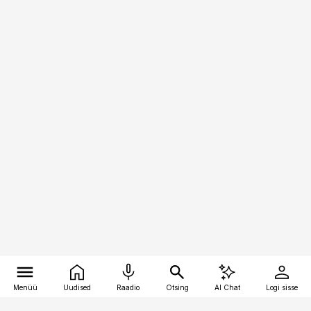
Menüü
Uudised
Raadio
Otsing
AI Chat
Logi sisse