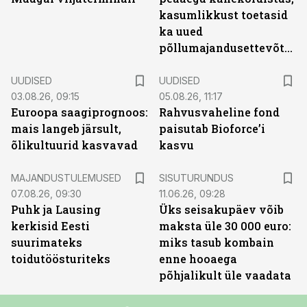
kasumlikkust toetasid
ka uued
põllumajandusettevõtted
UUDISED
UUDISED
03.08.26, 09:15
05.08.26, 11:17
Euroopa saagiprognoos:
Rahvusvaheline fond
mais langeb järsult,
paisutab Bioforce’i
õlikultuurid kasvavad
kasvu
ST
MAJANDUSTULEMUSED
SISUTURUNDUS
07.08.26, 09:30
11.06.26, 09:28
Puhk ja Lausing
Üks seisakupäev võib
kerkisid Eesti
maksta üle 30 000 euro:
suurimateks
miks tasub kombain
toidutöösturiteks
enne hooaega
põhjalikult üle vaadata