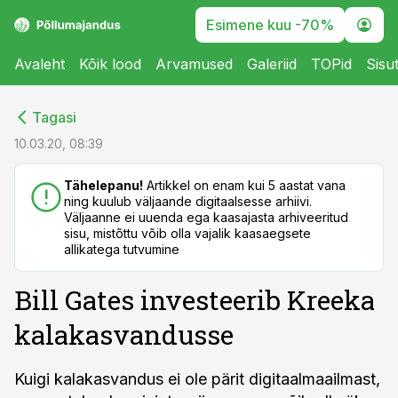
Esimene kuu -70%
Avaleht
Kõik lood
Arvamused
Galeriid
TOPid
Sisu
cebook
cebook
Tagasi
Twitter)
Twitter)
10.03.20, 08:39
kedIn
kedIn
Tähelepanu!
Artikkel on enam kui 5 aastat vana
ning kuulub väljaande digitaalsesse arhiivi.
ail
ail
Väljaanne ei uuenda ega kaasajasta arhiveeritud
sisu, mistõttu võib olla vajalik kaasaegsete
k
k
allikatega tutvumine
Bill Gates investeerib Kreeka
kalakasvandusse
Kuigi kalakasvandus ei ole pärit digitaalmaailmast,