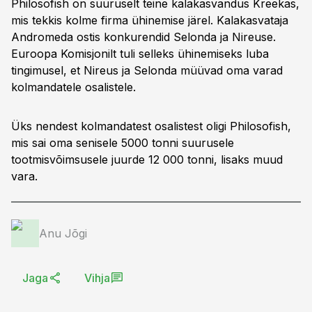
Philosofish on suuruselt teine kalakasvandus Kreekas,
mis tekkis kolme firma ühinemise järel. Kalakasvataja
Andromeda ostis konkurendid Selonda ja Nireuse.
Euroopa Komisjonilt tuli selleks ühinemiseks luba
tingimusel, et Nireus ja Selonda müüvad oma varad
kolmandatele osalistele.
Üks nendest kolmandatest osalistest oligi Philosofish,
mis sai oma senisele 5000 tonni suurusele
tootmisvõimsusele juurde 12 000 tonni, lisaks muud
vara.
Anu Jõgi
Jaga
Vihja