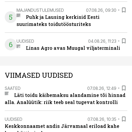
MAJANDUSTULEMUSED
07.08.26, 09:30
5
Puhk ja Lausing kerkisid Eesti
suurimateks toidutöösturiteks
UUDISED
04.08.26, 11:23
6
Linas Agro avas Muugal viljaterminali
VIIMASED UUDISED
SAATED
07.08.26, 12:49
Läti toidu käibemaksu alandamine tõi hinnad
alla. Analüütik: riik teeb seal tugevat kontrolli
UUDISED
07.08.26, 10:35
Keskkonnaamet andis Järvamaal eriload kahe