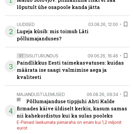
1
lõputult ühe osapoole kanda jätta
UUDISED
03.08.26, 12:00
2
Lugeja küsib: mis toimub Läti
põllumajanduses?
SISUTURUNDUS
09.06.26, 16:46
ST
Paindlikkus Eesti taimekasvatuses: kuidas
3
määrata ise saagi valmimise aega ja
kvaliteeti
MAJANDUSTULEMUSED
06.08.26, 09:34
Põllumajanduse tippjuhi Ahti Kalde
firmades käive üldiselt kerkis, kasum samas
4
nii kahekordistus kui ka sulas pooleks
E-Piimast laekumata piimaraha on enam kui 1,2 miljonit
eurot