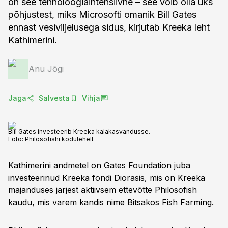
on see tehnoloogiaintensiivne – see võib olla üks
põhjustest, miks Microsofti omanik Bill Gates
ennast vesiviljelusega sidus, kirjutab Kreeka leht
Kathimerini.
Anu Jõgi
Jaga
Salvesta
Vihja
Bill Gates investeerib Kreeka kalakasvandusse.
Foto:
Philosofishi kodulehelt
Kathimerini andmetel on Gates Foundation juba
investeerinud Kreeka fondi Diorasis, mis on Kreeka
majanduses järjest aktiivsem ettevõtte Philosofish
kaudu, mis varem kandis nime Bitsakos Fish Farming.