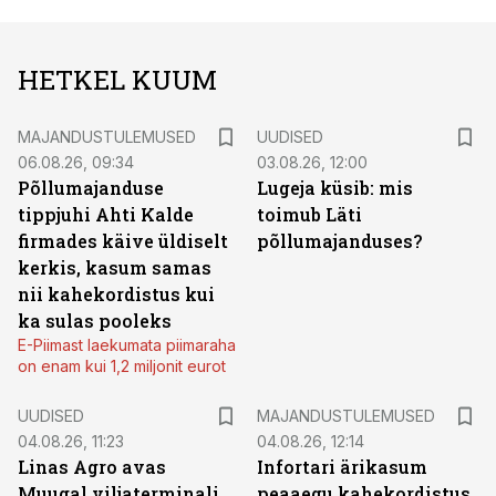
HETKEL KUUM
MAJANDUSTULEMUSED
UUDISED
06.08.26, 09:34
03.08.26, 12:00
Põllumajanduse
Lugeja küsib: mis
tippjuhi Ahti Kalde
toimub Läti
firmades käive üldiselt
põllumajanduses?
kerkis, kasum samas
nii kahekordistus kui
ka sulas pooleks
E-Piimast laekumata piimaraha
on enam kui 1,2 miljonit eurot
UUDISED
MAJANDUSTULEMUSED
04.08.26, 11:23
04.08.26, 12:14
Linas Agro avas
Infortari ärikasum
Muugal viljaterminali
peaaegu kahekordistus,