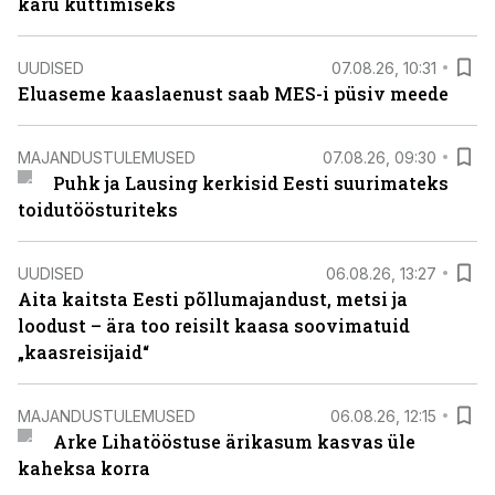
karu küttimiseks
UUDISED
07.08.26, 10:31
Eluaseme kaaslaenust saab MES-i püsiv meede
MAJANDUSTULEMUSED
07.08.26, 09:30
Puhk ja Lausing kerkisid Eesti suurimateks
toidutöösturiteks
UUDISED
06.08.26, 13:27
Aita kaitsta Eesti põllumajandust, metsi ja
loodust – ära too reisilt kaasa soovimatuid
„kaasreisijaid“
MAJANDUSTULEMUSED
06.08.26, 12:15
Arke Lihatööstuse ärikasum kasvas üle
kaheksa korra