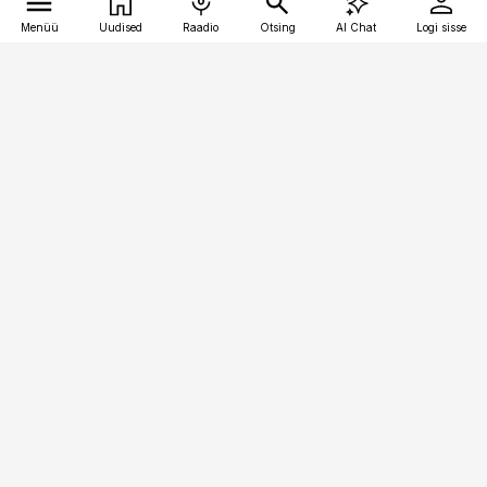
Menüü
Uudised
Raadio
Otsing
AI Chat
Logi sisse
Vana-Lõuna 39/1, 19094 Tallinn
(+372) 667 0111
pollumajandus@pollumajandus.ee
Telli
Reklaam
Firmast
Sisu kasutamisõigused
Ajakirjaniku
eetikakoodeks
Üldtingimused
Privaatsustingimused
Küpsiste poliitika
KKK
Eesti Meediaettevõtete
Eelistuste haldamine
Liit