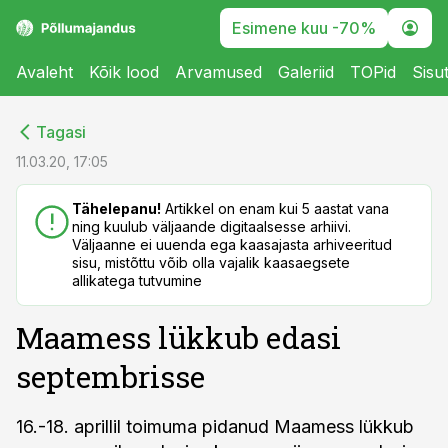
Esimene kuu -70%
Avaleht
Kõik lood
Arvamused
Galeriid
TOPid
Sisu
cebook
cebook
Tagasi
Twitter)
Twitter)
11.03.20, 17:05
kedIn
kedIn
Tähelepanu!
Artikkel on enam kui 5 aastat vana
ning kuulub väljaande digitaalsesse arhiivi.
ail
ail
Väljaanne ei uuenda ega kaasajasta arhiveeritud
sisu, mistõttu võib olla vajalik kaasaegsete
k
k
allikatega tutvumine
Maamess lükkub edasi
septembrisse
16.-18. aprillil toimuma pidanud Maamess lükkub