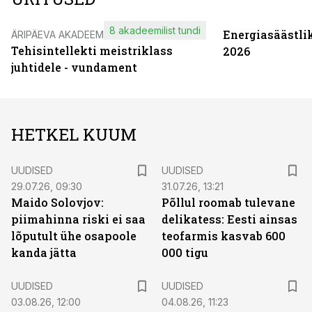
8 akadeemilist tundi
Energiasäästli
ÄRIPÄEVA AKADEEMIA
Tehisintellekti meistriklass
2026
juhtidele - vundament
HETKEL KUUM
UUDISED
UUDISED
29.07.26, 09:30
31.07.26, 13:21
Maido Solovjov:
Põllul roomab tulevane
piimahinna riski ei saa
delikatess: Eesti ainsas
lõputult ühe osapoole
teofarmis kasvab 600
kanda jätta
000 tigu
UUDISED
UUDISED
03.08.26, 12:00
04.08.26, 11:23