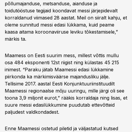
põllumajanduse, metsanduse, aianduse ja
toidutööstuse tegijaid koondavat messi järjepidevalt
korraldanud viimased 28 aastat. Meil on siiralt kahju, et
oleme sunnitud messi edasi lükkama, kuid peame
kaasa aitama koroonaviiruse leviku tõkestamisele,”
märkis ta.
Maamess on Eesti suurim mess, millest võttis mullu
osa 484 eksponenti 12st riigist ning külastas 45 215
inimest. “Paraku jätab Maamessi edasi lükkamine
piirkonda ka märkimisväärse majandusliku jälje.
Tellisime 2017. aastal Eesti Konjunktuuriinstituudilt
Maamessi regionaalse mõju uuringu, mille järgi oli see
toona 3,9 miljonit eurot,” rääkis korraldaja ning lisas, et
suure messi edasilükkumine puudutab ettevõtteid
paljudest valdkondadest.
Enne Maamessi ostetud piletid ja väljastatud kutsed