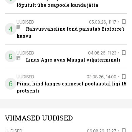
lõputult ühe osapoole kanda jätta
UUDISED
05.08.26, 11:17
4
Rahvusvaheline fond paisutab Bioforce’i
kasvu
UUDISED
04.08.26, 11:23
5
Linas Agro avas Muugal viljaterminali
UUDISED
03.08.26, 14:00
6
Piima hind langes esimesel poolaastal ligi 15
protsenti
VIIMASED UUDISED
UUDISED
06.08.26, 13:27