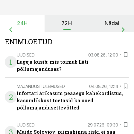
24H
72H
Nädal
ENIMLOETUD
UUDISED
03.08.26, 12:00
1
Lugeja küsib: mis toimub Läti
põllumajanduses?
MAJANDUSTULEMUSED
04.08.26, 12:14
Infortari ärikasum peaaegu kahekordistus,
2
kasumlikkust toetasid ka uued
põllumajandusettevõtted
UUDISED
29.07.26, 09:30
3
Maido Solovjov: piimahinna riski ei saa