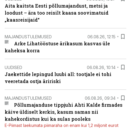
Aita kaitsta Eesti põllumajandust, metsi ja
loodust – ära too reisilt kaasa soovimatuid
„kaasreisijaid“
MAJANDUSTULEMUSED
06.08.26, 12:15
Arke Lihatööstuse ärikasum kasvas üle
kaheksa korra
UUDISED
06.08.26, 10:14
Jaekettide lepingud luubi all: tootjale ei tohi
veeretada ostja äririski
MAJANDUSTULEMUSED
06.08.26, 09:34
Põllumajanduse tippjuhi Ahti Kalde firmades
käive üldiselt kerkis, kasum samas nii
kahekordistus kui ka sulas pooleks
E-Piimast laekumata piimaraha on enam kui 1,2 miljonit eurot