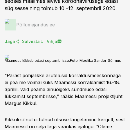
seoses maailmas leviva koroonaviirusega edasi
sügisesse ning toimub 10.-12. septembril 2020.
Põllumajandus.ee
Jaga
Salvesta
Vihja
Maamess lükkub edasi septembrisse.
Foto:
Meelika Sander-Sõrmus
“Pärast põhjalikke arutelusid korraldusmeeskonnaga
ei pea me võimalikuks Maamessi korraldamist 16.-18.
aprillil, vaid peame ainuõigeks sündmuse edasi
lükkamist septembrisse,” rääkis Maamessi projektijuht
Margus Kikkul.
Kikkuli sõnul ei tulnud otsuse langetamine kergelt, sest
Maamessil on selja taga väärikas ajalugu. “Oleme