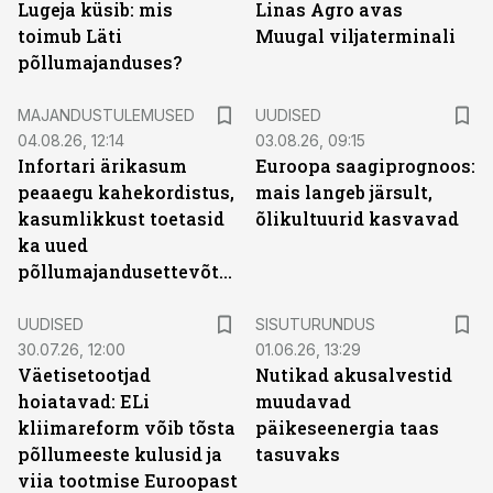
Lugeja küsib: mis
Linas Agro avas
toimub Läti
Muugal viljaterminali
põllumajanduses?
MAJANDUSTULEMUSED
UUDISED
04.08.26, 12:14
03.08.26, 09:15
Infortari ärikasum
Euroopa saagiprognoos:
peaaegu kahekordistus,
mais langeb järsult,
kasumlikkust toetasid
õlikultuurid kasvavad
ka uued
põllumajandusettevõtted
ST
UUDISED
SISUTURUNDUS
30.07.26, 12:00
01.06.26, 13:29
Väetisetootjad
Nutikad akusalvestid
hoiatavad: ELi
muudavad
kliimareform võib tõsta
päikeseenergia taas
põllumeeste kulusid ja
tasuvaks
viia tootmise Euroopast