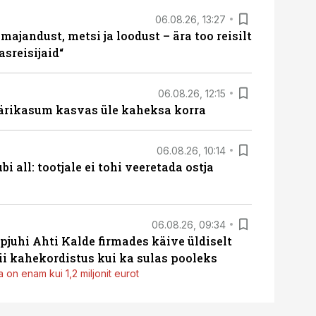
06.08.26, 13:27
majandust, metsi ja loodust – ära too reisilt
sreisijaid“
06.08.26, 12:15
ärikasum kasvas üle kaheksa korra
06.08.26, 10:14
i all: tootjale ei tohi veeretada ostja
06.08.26, 09:34
pjuhi Ahti Kalde firmades käive üldiselt
i kahekordistus kui ka sulas pooleks
 on enam kui 1,2 miljonit eurot