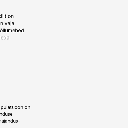
iit on
on vaja
Põllumehed
leda.
populatsioon on
anduse
umajandus-