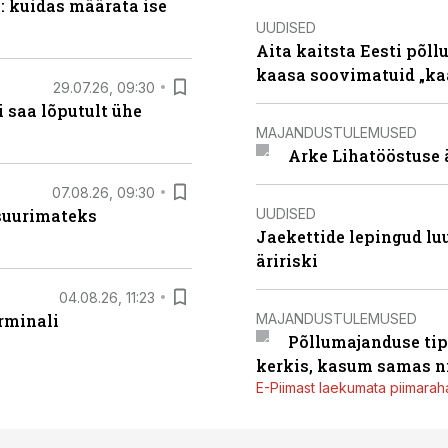
: kuidas määrata ise
UUDISED
Aita kaitsta Eesti põllu
kaasa soovimatuid „kaa
29.07.26, 09:30
 saa lõputult ühe
MAJANDUSTULEMUSED
Arke Lihatööstuse 
07.08.26, 09:30
UUDISED
 suurimateks
Jaekettide lepingud luub
äririski
04.08.26, 11:23
MAJANDUSTULEMUSED
rminali
Põllumajanduse tip
kerkis, kasum samas ni
E-Piimast laekumata piimaraha