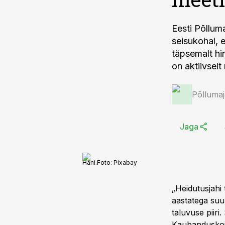
Eesti Põllum
seisukohal, e
täpsemalt hi
on aktiivselt
Põlluma
Jaga
Hani.
Foto:
Pixabay
„Heidutusjahi 
aastatega suu
taluvuse piiri
Kaubanduskoja