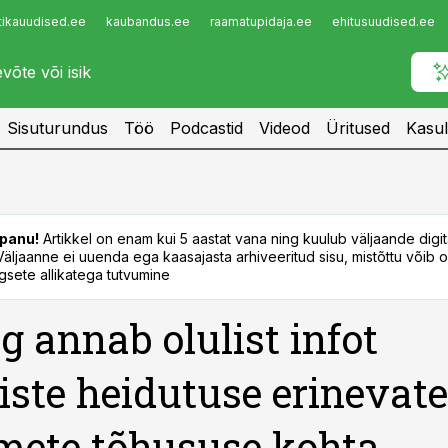
tikauudised.ee
kaubandus.ee
raamatupidaja.ee
ehitusuudised.ee
Infopank
Radar
Sisuturundus
Töö
Podcastid
Videod
Üritused
Kasul
panu!
Artikkel on enam kui 5 aastat vana ning kuulub väljaande digi
. Väljaanne ei uuenda ega kaasajasta arhiveeritud sisu, mistõttu võib ol
sete allikatega tutvumine
g annab olulist infot
iste heidutuse erinevate
ete tõhususe kohta