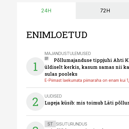
24H
72H
ENIMLOETUD
MAJANDUSTULEMUSED
Põllumajanduse tippjuhi Ahti K
1
üldiselt kerkis, kasum samas nii k
sulas pooleks
E-Piimast laekumata piimaraha on enam kui 1,2
UUDISED
2
Lugeja küsib: mis toimub Läti põll
ST
SISUTURUNDUS