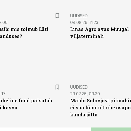
UUDISED
2:00
04.08.26, 11:23
sib: mis toimub Läti
Linas Agro avas Muugal
anduses?
viljaterminali
UUDISED
:17
29.07.26, 09:30
heline fond paisutab
Maido Solovjov: piimahi
’i kasvu
ei saa lõputult ühe osapo
kanda jätta