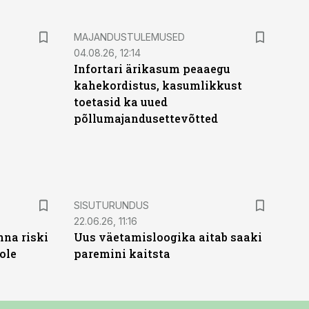
MAJANDUSTULEMUSED
04.08.26, 12:14
Infortari ärikasum peaaegu
kahekordistus, kasumlikkust
toetasid ka uued
põllumajandusettevõtted
ST
SISUTURUNDUS
22.06.26, 11:16
nna riski
Uus väetamisloogika aitab saaki
ole
paremini kaitsta