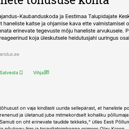
ajandus-Kaubanduskoda ja Eestimaa Talupidajate Keskl
t haneliste kaitse ja ohjamise kava ette valmistamisel 
nnata erinevate tegevuste mõju haneliste arvukusele. 
 reageerinud koja üleskutsele heidutusjahi uuringus osa
jandus.ee
Salvesta
Vihja
tõhusust on vaja kindlasti uurida sellepärast, et haneliste 
renenud ja ületanud juba mitmekordselt kohaliku põllumaj
. Samuti on oht erinevate taudide tekkeks,“ ütles Eesti Põll
 nõukogu liige ja teraviljatoimkonna esimees Olav Kreen.