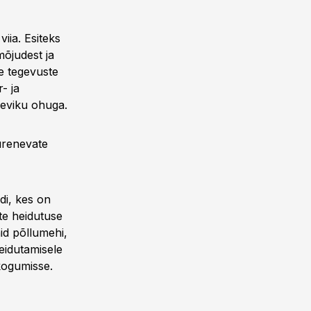
viia. Esiteks
mõjudest ja
te tegevuste
- ja
 leviku ohuga.
uurenevate
di, kes on
te heidutuse
id põllumehi,
heidutamisele
kogumisse.