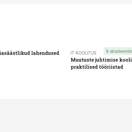
8 akadeemilis
iasäästlikud lahendused
IT KOOLITUS
Muutuste juhtimise kooli
praktilised tööriistad