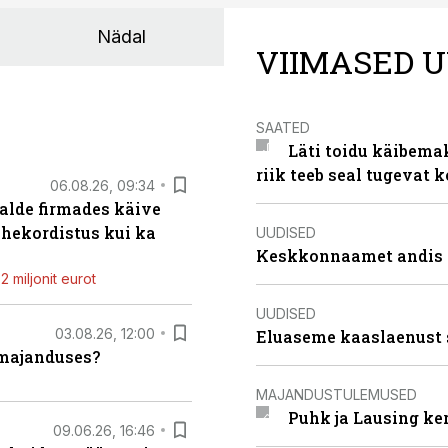
Nädal
VIIMASED U
SAATED
Läti toidu käibema
riik teeb seal tugevat k
06.08.26, 09:34
alde firmades käive
ahekordistus kui ka
UUDISED
Keskkonnaamet andis J
 miljonit eurot
UUDISED
03.08.26, 12:00
Eluaseme kaaslaenust 
umajanduses?
MAJANDUSTULEMUSED
Puhk ja Lausing ke
09.06.26, 16:46