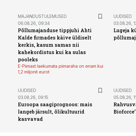
MAJANDUSTULEMUSED
UUDISED
06.08.26, 09:34
03.08.26, 1
Põllumajanduse tippjuhi Ahti
Lugeja kü
Kalde firmades käive üldiselt
põllumaj
kerkis, kasum samas nii
kahekordistus kui ka sulas
pooleks
E-Piimast laekumata piimaraha on enam kui
1,2 miljonit eurot
UUDISED
UUDISED
03.08.26, 09:15
05.08.26, 11
Euroopa saagiprognoos: mais
Rahvusva
langeb järsult, õlikultuurid
Bioforce
kasvavad