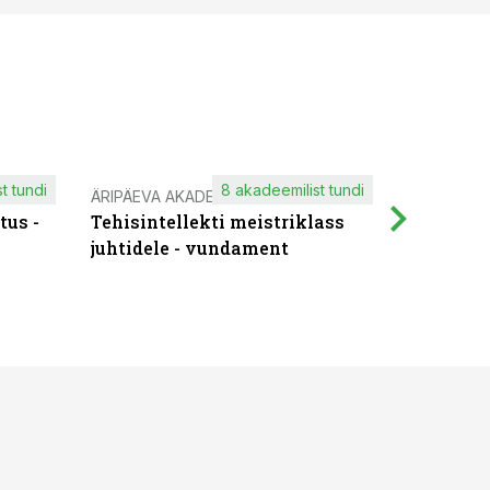
t tundi
8 akadeemilist tundi
ÄRIPÄEVA AKADEEMIA
IT KOOLIT
tus -
Tehisintellekti meistriklass
Muutuste
juhtidele - vundament
praktilis