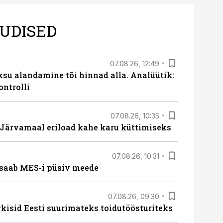
UDISED
07.08.26, 12:49
ksu alandamine tõi hinnad alla. Analüütik:
ontrolli
07.08.26, 10:35
ärvamaal eriload kahe karu küttimiseks
07.08.26, 10:31
saab MES-i püsiv meede
07.08.26, 09:30
rkisid Eesti suurimateks toidutöösturiteks