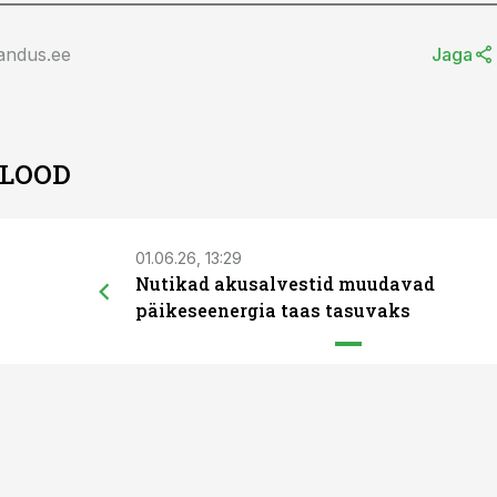
andus.ee
Jaga
 LOOD
01.06.26, 13:29
Nutikad akusalvestid muudavad
päikeseenergia taas tasuvaks