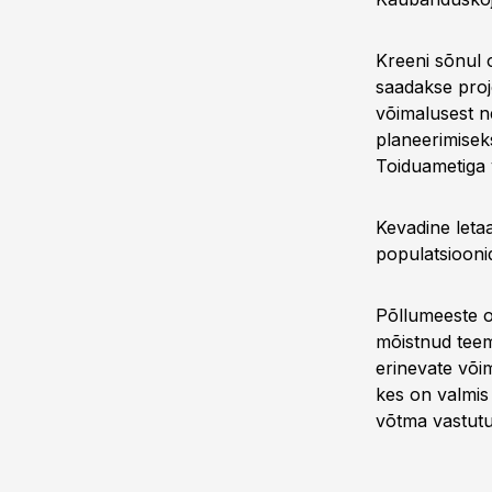
Kreeni sõnul o
saadakse proj
võimalusest ne
planeerimisek
Toiduametiga v
Kevadine letaa
populatsiooni
Põllumeeste o
mõistnud teem
erinevate või
kes on valmis 
võtma vastutu