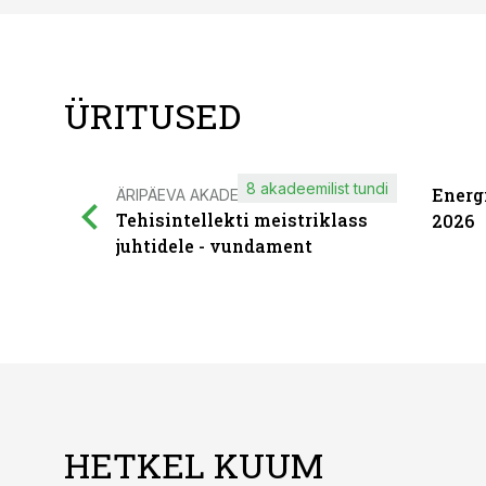
ÜRITUSED
8 akadeemilist tundi
Energ
ÄRIPÄEVA AKADEEMIA
Tehisintellekti meistriklass
2026
juhtidele - vundament
HETKEL KUUM