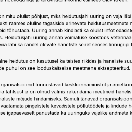
n mitu olulist põhjust, miks heidutusjahi uuring on vaja läbi 
ekti raames oluline tagasiside erinevate heidutusmeetmete 
id tõhustada. Uuring annab kindlasti ka olulist infot edasis
s. Heidutusjahi uuring annab võimaluse koostöös Veterinaar
iia läbi ka rändel olevate haneliste seiret seoses linnugripi
lne heidutus on kasutusel ka teistes riikides ja haneliste s
de puhul on see looduskaitselise meetmena aktsepteeritud.
rganisatsioonid tunnustavad keskkonnaministrit ja ametkon
a tähtsust ja on olnud valmis rakendama meetmeid hanelis
maluste mõjude hindamiseks. Samuti tänavad organisatsioon
vaatamata pingelistele kevadistele põllutöödele ja lindude 
se igapäevaselt panustada ka uuringuks vajalike andmete 