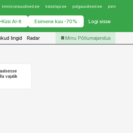
Iseteenindus
kinnisvarauudised.ee
kalastaja.ee
palgauudised.ee
personaliuudi
Telli Põllumajandus
Küsi AI-lt
Esimene kuu -70%
Logi sisse
ikud lingid
Radar
Minu Põllumajandus
taalsesse
la vajalik