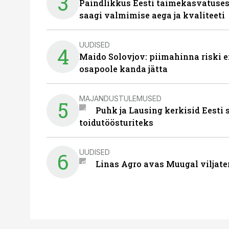
3
Paindlikkus Eesti taimekasvatuses
saagi valmimise aega ja kvaliteeti
UUDISED
4
Maido Solovjov: piimahinna riski ei
osapoole kanda jätta
MAJANDUSTULEMUSED
5
Puhk ja Lausing kerkisid Eesti
toidutöösturiteks
UUDISED
6
Linas Agro avas Muugal viljate