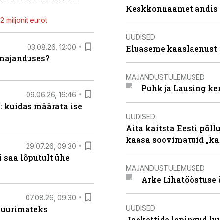
Keskkonnaamet andis J
 miljonit eurot
UUDISED
03.08.26, 12:00
Eluaseme kaaslaenust 
umajanduses?
MAJANDUSTULEMUSED
Puhk ja Lausing ke
09.06.26, 16:46
: kuidas määrata ise
UUDISED
Aita kaitsta Eesti põllu
kaasa soovimatuid „kaa
29.07.26, 09:30
 saa lõputult ühe
MAJANDUSTULEMUSED
Arke Lihatööstuse 
07.08.26, 09:30
UUDISED
 suurimateks
Jaekettide lepingud luub