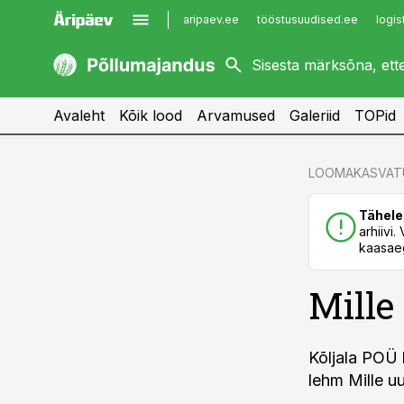
aripaev.ee
tööstusuudised.ee
logis
kaubandus.ee
imelineajalugu.ee
kinnisvarauudised.ee
imelineteadus.ee
Avaleht
Kõik lood
Arvamused
Galeriid
TOPid
cebook
cebook
LOOMAKASVAT
Twitter)
Twitter)
Tähele
kedIn
kedIn
arhiivi
kaasaeg
ail
ail
Mille
k
k
Kõljala POÜ 
lehm Mille uu