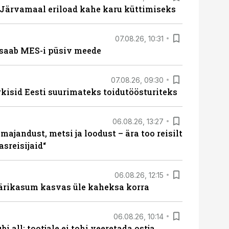
ärvamaal eriload kahe karu küttimiseks
07.08.26, 10:31
saab MES-i püsiv meede
07.08.26, 09:30
rkisid Eesti suurimateks toidutöösturiteks
06.08.26, 13:27
majandust, metsi ja loodust – ära too reisilt
sreisijaid“
06.08.26, 12:15
ärikasum kasvas üle kaheksa korra
06.08.26, 10:14
i all: tootjale ei tohi veeretada ostja