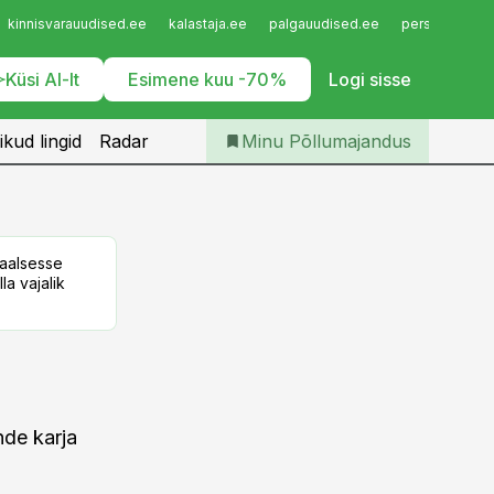
Iseteenindus
kinnisvarauudised.ee
kalastaja.ee
palgauudised.ee
personaliuudi
Telli Põllumajandus
Küsi AI-lt
Esimene kuu -70%
Logi sisse
ikud lingid
Radar
Minu Põllumajandus
taalsesse
la vajalik
nde karja