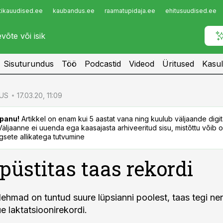
tikauudised.ee
kaubandus.ee
raamatupidaja.ee
ehitusuudised.ee
Infopank
Radar
Sisuturundus
Töö
Podcastid
Videod
Üritused
Kasul
US
17.03.20, 11:09
panu!
Artikkel on enam kui 5 aastat vana ning kuulub väljaande digi
. Väljaanne ei uuenda ega kaasajasta arhiveeritud sisu, mistõttu võib ol
sete allikatega tutvumine
 püstitas taas rekordi
lehmad on tuntud suure lüpsianni poolest, taas tegi ne
e laktatsioonirekordi.