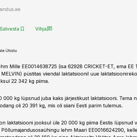
jandus.ee
Salvesta
Vihja
te Ühistu
lehm Mille EE0014638725 (isa 62928 CRICKET-ET, ema EE 
ELVIN) püstitas viiendal laktatsioonil uue laktatsioonireko
ksul 22 342 kg piima.
0 000 kg lüpsnud juba kaks järjestikust laktatsiooni. Tema n
oodang oli 20 391 kg, mis oli siiani Eesti parim tulemus.
 on laktatsiooni jooksul üle 20 000 kg piima Eestis lüpsnud 
 Põllumajandusosaühingu lehm Maari EE0016624290, kelle