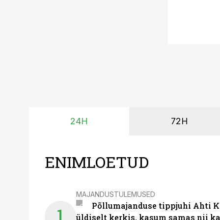
24H
72H
ENIMLOETUD
MAJANDUSTULEMUSED
Põllumajanduse tippjuhi Ahti K
1
üldiselt kerkis, kasum samas nii k