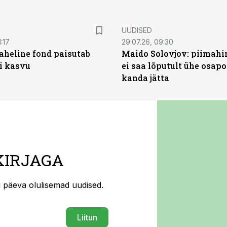
UUDISED
:17
29.07.26, 09:30
heline fond paisutab
Maido Solovjov: piimahi
’i kasvu
ei saa lõputult ühe osapo
kanda jätta
KIRJAGA
ti päeva olulisemad uudised.
Liitun