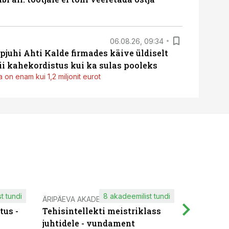
06.08.26, 09:34
pjuhi Ahti Kalde firmades käive üldiselt
i kahekordistus kui ka sulas pooleks
 on enam kui 1,2 miljonit eurot
t tundi
8 akadeemilist tundi
ÄRIPÄEVA AKADEEMIA
IT KOOLIT
tus -
Tehisintellekti meistriklass
Muutuste
juhtidele - vundament
praktilis