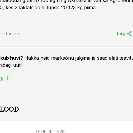
piimatoodang oli 20 160 kg ning Aktsiaselts Väätsa Agro lehm
 kes 2 laktatsioonil lüpsis 20 123 kg piima.
andus.ee
Jaga
kub huvi?
Hakka neid märksõnu jälgima ja saad alati teavitu
idagi uut!
us
 LOOD
01.06.26, 13:29