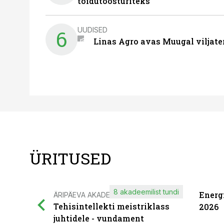
toidutöösturiteks
UUDISED
6
Linas Agro avas Muugal viljate
ÜRITUSED
8 akadeemilist tundi
Energ
ÄRIPÄEVA AKADEEMIA
Tehisintellekti meistriklass
2026
juhtidele - vundament