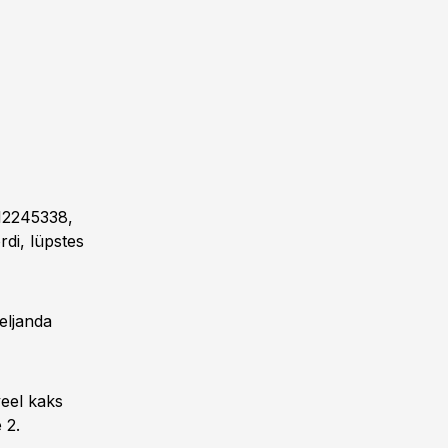
12245338,
rdi, lüpstes
eljanda
veel kaks
 2.