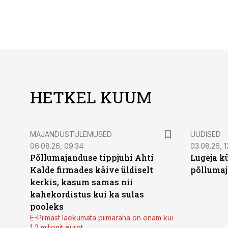
HETKEL KUUM
MAJANDUSTULEMUSED
UUDISED
06.08.26, 09:34
03.08.26, 1
Põllumajanduse tippjuhi Ahti
Lugeja kü
Kalde firmades käive üldiselt
põllumaj
kerkis, kasum samas nii
kahekordistus kui ka sulas
pooleks
E-Piimast laekumata piimaraha on enam kui
1,2 miljonit eurot