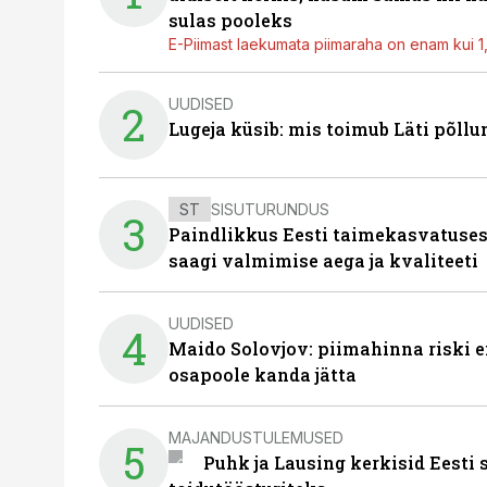
sulas pooleks
E-Piimast laekumata piimaraha on enam kui 1,2
UUDISED
2
Lugeja küsib: mis toimub Läti põll
ST
SISUTURUNDUS
3
Paindlikkus Eesti taimekasvatuses
saagi valmimise aega ja kvaliteeti
UUDISED
4
Maido Solovjov: piimahinna riski ei
osapoole kanda jätta
MAJANDUSTULEMUSED
5
Puhk ja Lausing kerkisid Eesti