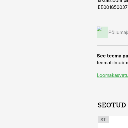
laktatsiooni 
EE0018500370,
Põllumaj
See teema pa
teemal ilmub m
Loomakasvat
SEOTUD
ST