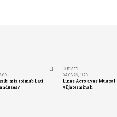
UUDISED
2:00
04.08.26, 11:23
sib: mis toimub Läti
Linas Agro avas Muugal
anduses?
viljaterminali