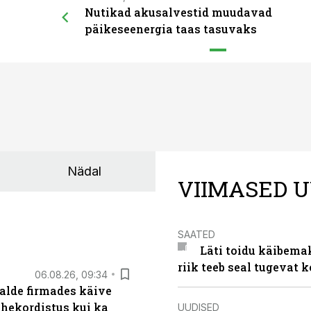
Nutikad akusalvestid muudavad
päikeseenergia taas tasuvaks
Nädal
VIIMASED U
SAATED
Läti toidu käibema
riik teeb seal tugevat k
06.08.26, 09:34
alde firmades käive
ahekordistus kui ka
UUDISED