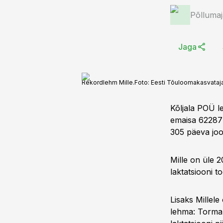
Põlluma
Jaga
Rekordlehm Mille.
Foto:
Eesti Tõuloomakasvataja
Kõljala POÜ 
emaisa 62287 M
305 päeva joo
Mille on üle 2
laktatsiooni t
Lisaks Millele
lehma: Torma