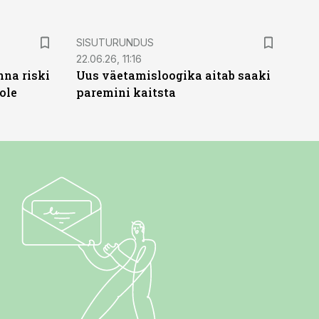
ST
SISUTURUNDUS
22.06.26, 11:16
nna riski
Uus väetamisloogika aitab saaki
ole
paremini kaitsta