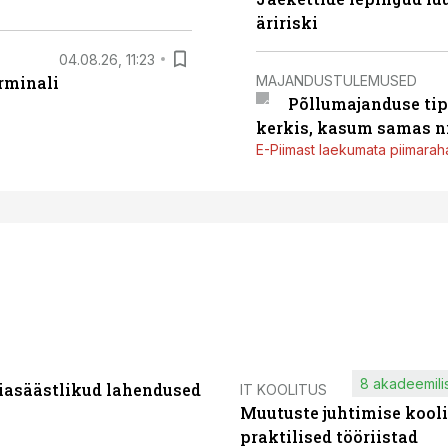
äririski
04.08.26, 11:23
MAJANDUSTULEMUSED
rminali
Põllumajanduse tip
kerkis, kasum samas ni
E-Piimast laekumata piimaraha
8 akadeemilis
iasäästlikud lahendused
IT KOOLITUS
Muutuste juhtimise kooli
praktilised tööriistad