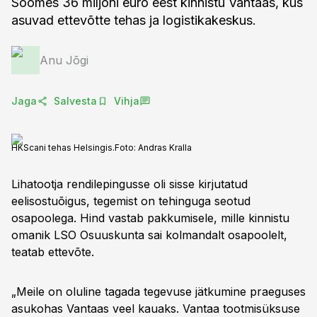
Soomes 36 miljoni euro eest kinnistu Vantaas, kus
asuvad ettevõtte tehas ja logistikakeskus.
Anu Jõgi
Jaga
Salvesta
Vihja
HKScani tehas Helsingis.
Foto:
Andras Kralla
Lihatootja rendilepingusse oli sisse kirjutatud
eelisostuõigus, tegemist on tehinguga seotud
osapoolega. Hind vastab pakkumisele, mille kinnistu
omanik LSO Osuuskunta sai kolmandalt osapoolelt,
teatab ettevõte.
„Meile on oluline tagada tegevuse jätkumine praeguses
asukohas Vantaas veel kauaks. Vantaa tootmisüksuse