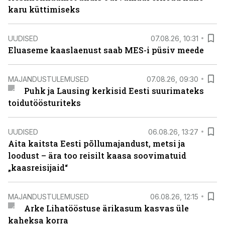
karu küttimiseks
UUDISED
07.08.26, 10:31
Eluaseme kaaslaenust saab MES-i püsiv meede
MAJANDUSTULEMUSED
07.08.26, 09:30
Puhk ja Lausing kerkisid Eesti suurimateks
toidutöösturiteks
UUDISED
06.08.26, 13:27
Aita kaitsta Eesti põllumajandust, metsi ja
loodust – ära too reisilt kaasa soovimatuid
„kaasreisijaid“
MAJANDUSTULEMUSED
06.08.26, 12:15
Arke Lihatööstuse ärikasum kasvas üle
kaheksa korra