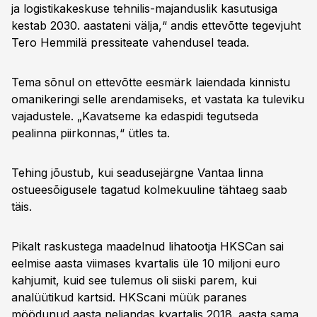
ja logistikakeskuse tehnilis-majanduslik kasutusiga
kestab 2030. aastateni välja,“ andis ettevõtte tegevjuht
Tero Hemmilä pressiteate vahendusel teada.
Tema sõnul on ettevõtte eesmärk laiendada kinnistu
omanikeringi selle arendamiseks, et vastata ka tuleviku
vajadustele. „Kavatseme ka edaspidi tegutseda
pealinna piirkonnas,“ ütles ta.
Tehing jõustub, kui seadusejärgne Vantaa linna
ostueesõigusele tagatud kolmekuuline tähtaeg saab
täis.
Pikalt raskustega maadelnud lihatootja HKSCan sai
eelmise aasta viimases kvartalis üle 10 miljoni euro
kahjumit, kuid see tulemus oli siiski parem, kui
analüütikud kartsid. HKScani müük paranes
möödunud aasta neljandas kvartalis 2018. aasta sama