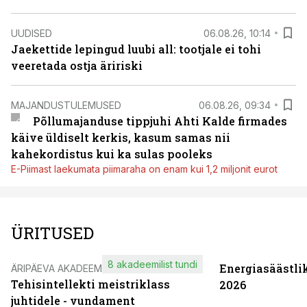
UUDISED
06.08.26, 10:14
Jaekettide lepingud luubi all: tootjale ei tohi
veeretada ostja äririski
MAJANDUSTULEMUSED
06.08.26, 09:34
Põllumajanduse tippjuhi Ahti Kalde firmades
käive üldiselt kerkis, kasum samas nii
kahekordistus kui ka sulas pooleks
E-Piimast laekumata piimaraha on enam kui 1,2 miljonit eurot
ÜRITUSED
8 akadeemilist tundi
Energiasäästli
ÄRIPÄEVA AKADEEMIA
Tehisintellekti meistriklass
2026
juhtidele - vundament