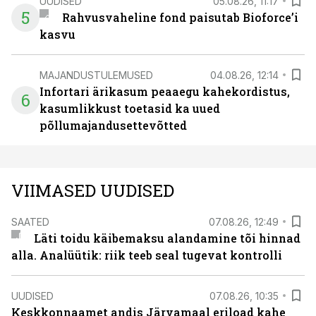
UUDISED
05.08.26, 11:17
5
Rahvusvaheline fond paisutab Bioforce’i
kasvu
MAJANDUSTULEMUSED
04.08.26, 12:14
Infortari ärikasum peaaegu kahekordistus,
6
kasumlikkust toetasid ka uued
põllumajandusettevõtted
VIIMASED UUDISED
SAATED
07.08.26, 12:49
Läti toidu käibemaksu alandamine tõi hinnad
alla. Analüütik: riik teeb seal tugevat kontrolli
UUDISED
07.08.26, 10:35
Keskkonnaamet andis Järvamaal eriload kahe