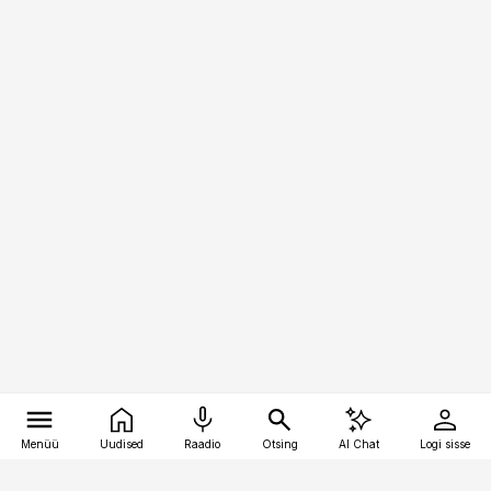
Menüü
Uudised
Raadio
Otsing
AI Chat
Logi sisse