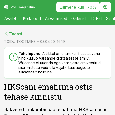
Esimene kuu -70%
Avaleht
Kõik lood
Arvamused
Galeriid
TOPid
Sisu
cebook
cebook
Tagasi
Twitter)
Twitter)
TOIDU TOOTMINE
03.04.20, 16:19
kedIn
kedIn
Tähelepanu!
Artikkel on enam kui 5 aastat vana
ning kuulub väljaande digitaalsesse arhiivi.
ail
ail
Väljaanne ei uuenda ega kaasajasta arhiveeritud
sisu, mistõttu võib olla vajalik kaasaegsete
k
k
allikatega tutvumine
HKScani emafirma ostis
tehase kinnistu
Rakvere Lihakombinaadi emafirma HKScan ostis