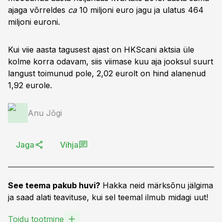
ajaga võrreldes
ca
10 miljoni euro jagu ja ulatus 464
miljoni euroni.
Kui viie aasta tagusest ajast on HKScani aktsia üle
kolme korra odavam, siis viimase kuu aja jooksul suurt
langust toimunud pole, 2,02 eurolt on hind alanenud
1,92 eurole.
Anu Jõgi
Jaga
Vihja
See teema pakub huvi?
Hakka neid märksõnu jälgima
ja saad alati teavituse, kui sel teemal ilmub midagi uut!
Toidu tootmine