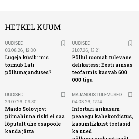
HETKEL KUUM
UUDISED
UUDISED
03.08.26, 12:00
31.07.26, 13:21
Lugeja küsib: mis
Põllul roomab tulevane
toimub Läti
delikatess: Eesti ainsas
põllumajanduses?
teofarmis kasvab 600
000 tigu
UUDISED
MAJANDUSTULEMUSED
29.07.26, 09:30
04.08.26, 12:14
Maido Solovjov:
Infortari ärikasum
piimahinna riski ei saa
peaaegu kahekordistus,
lõputult ühe osapoole
kasumlikkust toetasid
kanda jätta
ka uued
põllumajandusettevõtted