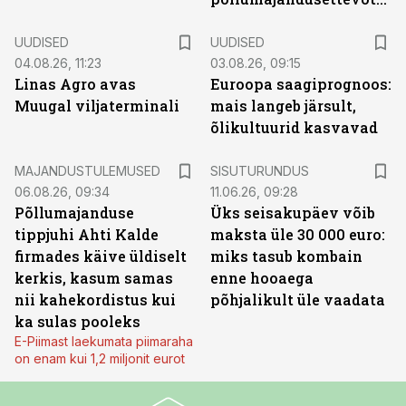
UUDISED
UUDISED
04.08.26, 11:23
03.08.26, 09:15
Linas Agro avas
Euroopa saagiprognoos:
Muugal viljaterminali
mais langeb järsult,
õlikultuurid kasvavad
ST
MAJANDUSTULEMUSED
SISUTURUNDUS
06.08.26, 09:34
11.06.26, 09:28
Põllumajanduse
Üks seisakupäev võib
tippjuhi Ahti Kalde
maksta üle 30 000 euro:
firmades käive üldiselt
miks tasub kombain
kerkis, kasum samas
enne hooaega
nii kahekordistus kui
põhjalikult üle vaadata
ka sulas pooleks
E-Piimast laekumata piimaraha
on enam kui 1,2 miljonit eurot