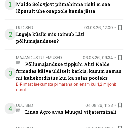
1
Maido Solovjov: piimahinna riski ei saa
lõputult ühe osapoole kanda jätta
UUDISED
03.08.26, 12:00
2
Lugeja küsib: mis toimub Läti
põllumajanduses?
MAJANDUSTULEMUSED
06.08.26, 09:34
Põllumajanduse tippjuhi Ahti Kalde
firmades käive üldiselt kerkis, kasum samas
3
nii kahekordistus kui ka sulas pooleks
E-Piimast laekumata piimaraha on enam kui 1,2 miljonit
eurot
UUDISED
04.08.26, 11:23
4
Linas Agro avas Muugal viljaterminali