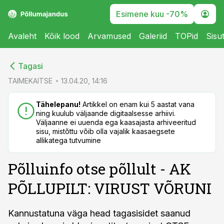
Esimene kuu -70%
Avaleht
Kõik lood
Arvamused
Galeriid
TOPid
Sisu
cebook
cebook
Tagasi
Twitter)
Twitter)
TAIMEKAITSE
13.04.20, 14:16
kedIn
kedIn
Tähelepanu!
Artikkel on enam kui 5 aastat vana
ning kuulub väljaande digitaalsesse arhiivi.
ail
ail
Väljaanne ei uuenda ega kaasajasta arhiveeritud
sisu, mistõttu võib olla vajalik kaasaegsete
k
k
allikatega tutvumine
Põlluinfo otse põllult - AK
PÕLLUPILT: VIRUST VÕRUNI
Kannustatuna väga head tagasisidet saanud