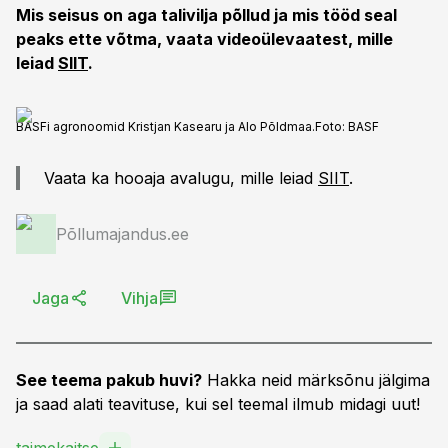
Mis seisus on aga talivilja põllud ja mis tööd seal
peaks ette võtma, vaata videoülevaatest, mille
leiad
SIIT
.
BASFi agronoomid Kristjan Kasearu ja Alo Põldmaa.
Foto:
BASF
Vaata ka hooaja avalugu, mille leiad
SIIT
.
Põllumajandus.ee
Jaga
Vihja
See teema pakub huvi?
Hakka neid märksõnu jälgima
ja saad alati teavituse, kui sel teemal ilmub midagi uut!