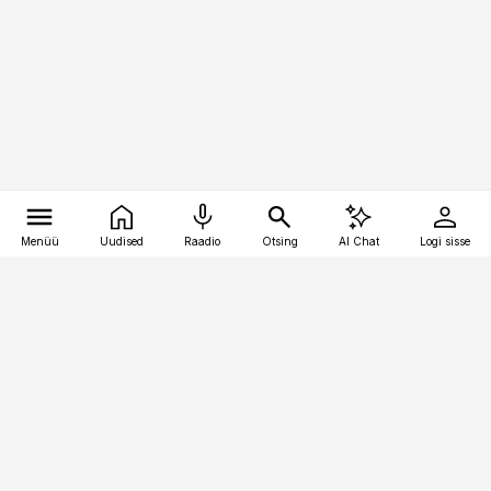
Menüü
Uudised
Raadio
Otsing
AI Chat
Logi sisse
Vana-Lõuna 39/1, 19094 Tallinn
(+372) 667 0111
pollumajandus@pollumajandus.ee
Telli
Reklaam