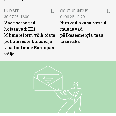
ST
UUDISED
SISUTURUNDUS
30.07.26, 12:00
01.06.26, 13:29
Väetisetootjad
Nutikad akusalvestid
hoiatavad: ELi
muudavad
kliimareform võib tõsta
päikeseenergia taas
põllumeeste kulusid ja
tasuvaks
viia tootmise Euroopast
välja