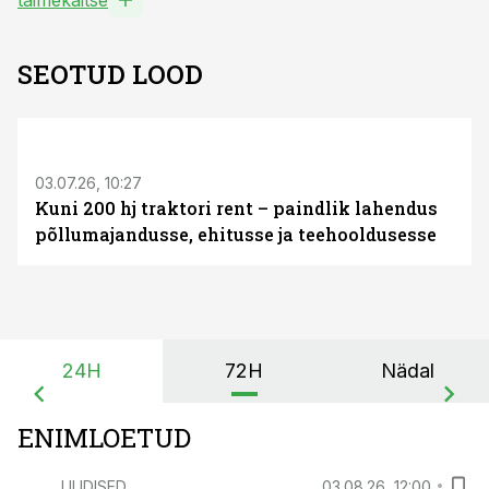
taimekaitse
SEOTUD LOOD
ST
03.07.26, 10:27
Kuni 200 hj traktori rent – paindlik lahendus
põllumajandusse, ehitusse ja teehooldusesse
24H
72H
Nädal
ENIMLOETUD
UUDISED
03.08.26, 12:00