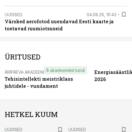
UUDISED
04.08.26, 10:43
Värsked aerofotod uuendavad Eesti kaarte ja
toetavad ruumiotsuseid
ÜRITUSED
8 akadeemilist tundi
Energiasäästli
ÄRIPÄEVA AKADEEMIA
Tehisintellekti meistriklass
2026
juhtidele - vundament
HETKEL KUUM
UUDISED
UUDISED