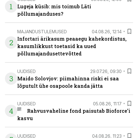
1
Lugeja küsib: mis toimub Läti
põllumajanduses?
MAJANDUSTULEMUSED
04.08.26, 12:14
Infortari ärikasum peaaegu kahekordistus,
2
kasumlikkust toetasid ka uued
põllumajandusettevõtted
UUDISED
29.07.26, 09:30
3
Maido Solovjov: piimahinna riski ei saa
lõputult ühe osapoole kanda jätta
UUDISED
05.08.26, 11:17
4
Rahvusvaheline fond paisutab Bioforce’i
kasvu
UUDISED
04.08.26, 11:23