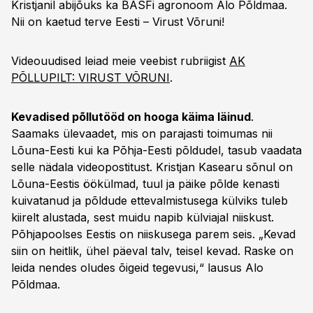
Kristjanil abijõuks ka BASFi agronoom Alo Põldmaa.
Nii on kaetud terve Eesti – Virust Võruni!
Videouudised leiad meie veebist rubriigist
AK
PÕLLUPILT: VIRUST VÕRUNI
.
Kevadised põllutööd on hooga käima läinud
.
Saamaks ülevaadet, mis on parajasti toimumas nii
Lõuna-Eesti kui ka Põhja-Eesti põldudel, tasub vaadata
selle nädala videopostitust. Kristjan Kasearu sõnul on
Lõuna-Eestis öökülmad, tuul ja päike põlde kenasti
kuivatanud ja põldude ettevalmistusega külviks tuleb
kiirelt alustada, sest muidu napib külviajal niiskust.
Põhjapoolses Eestis on niiskusega parem seis. „Kevad
siin on heitlik, ühel päeval talv, teisel kevad. Raske on
leida nendes oludes õigeid tegevusi,“ lausus Alo
Põldmaa.