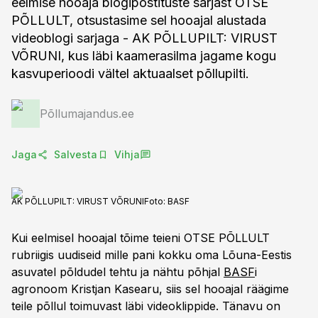
eelmise hooaja blogipostituste sarjast OTSE
PÕLLULT, otsustasime sel hooajal alustada
videoblogi sarjaga - AK PÕLLUPILT: VIRUST
VÕRUNI, kus läbi kaamerasilma jagame kogu
kasvuperioodi vältel aktuaalset põllupilti.
Põllumajandus.ee
Jaga
Salvesta
Vihja
AK PÕLLUPILT: VIRUST VÕRUNI
Foto:
BASF
Kui eelmisel hooajal tõime teieni OTSE PÕLLULT
rubriigis uudiseid mille pani kokku oma Lõuna-Eestis
asuvatel põldudel tehtu ja nähtu põhjal
BASF
i
agronoom Kristjan Kasearu, siis sel hooajal räägime
teile põllul toimuvast läbi videoklippide. Tänavu on