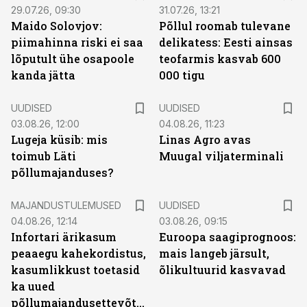
29.07.26, 09:30
31.07.26, 13:21
Maido Solovjov:
Põllul roomab tulevane
piimahinna riski ei saa
delikatess: Eesti ainsas
lõputult ühe osapoole
teofarmis kasvab 600
kanda jätta
000 tigu
UUDISED
UUDISED
03.08.26, 12:00
04.08.26, 11:23
Lugeja küsib: mis
Linas Agro avas
toimub Läti
Muugal viljaterminali
põllumajanduses?
MAJANDUSTULEMUSED
UUDISED
04.08.26, 12:14
03.08.26, 09:15
Infortari ärikasum
Euroopa saagiprognoos:
peaaegu kahekordistus,
mais langeb järsult,
kasumlikkust toetasid
õlikultuurid kasvavad
ka uued
põllumajandusettevõtted