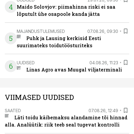
4
Maido Solovjov: piimahinna riski ei saa
lõputult ühe osapoole kanda jätta
MAJANDUSTULEMUSED
07.08.26, 09:30
5
Puhk ja Lausing kerkisid Eesti
suurimateks toidutöösturiteks
UUDISED
04.08.26, 11:23
6
Linas Agro avas Muugal viljaterminali
VIIMASED UUDISED
SAATED
07.08.26, 12:49
Läti toidu käibemaksu alandamine tõi hinnad
alla. Analüütik: riik teeb seal tugevat kontrolli