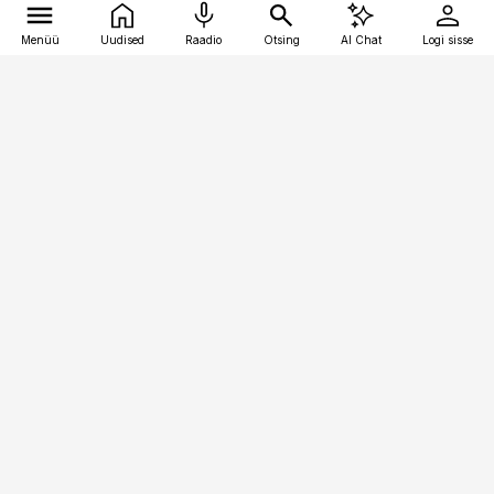
Menüü
Uudised
Raadio
Otsing
AI Chat
Logi sisse
Vana-Lõuna 39/1, 19094 Tallinn
(+372) 667 0111
pollumajandus@pollumajandus.ee
Telli
Reklaam
Firmast
Sisu kasutamisõigused
Ajakirjaniku
eetikakoodeks
Üldtingimused
Privaatsustingimused
Küpsiste poliitika
KKK
Eesti Meediaettevõtete
Eelistuste haldamine
Liit