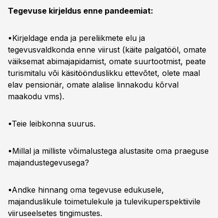
Tegevuse kirjeldus enne pandeemiat:
•Kirjeldage enda ja pereliikmete elu ja
tegevusvaldkonda enne viirust (käite palgatööl, omate
väiksemat abimajapidamist, omate suurtootmist, peate
turismitalu või käsitöönduslikku ettevõtet, olete maal
elav pensionär, omate alalise linnakodu kõrval
maakodu vms).
•Teie leibkonna suurus.
•Millal ja milliste võimalustega alustasite oma praeguse
majandustegevusega?
•Andke hinnang oma tegevuse edukusele,
majanduslikule toimetulekule ja tulevikuperspektiivile
viiruseelsetes tingimustes.