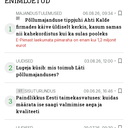
ENIMLOETUD
MAJANDUSTULEMUSED
06.08.26, 09:34
Põllumajanduse tippjuhi Ahti Kalde
firmades käive üldiselt kerkis, kasum samas
1
nii kahekordistus kui ka sulas pooleks
E-Piimast laekumata piimaraha on enam kui 1,2 miljonit
eurot
UUDISED
03.08.26, 12:00
2
Lugeja küsib: mis toimub Läti
põllumajanduses?
SISUTURUNDUS
09.06.26, 16:46
ST
Paindlikkus Eesti taimekasvatuses: kuidas
3
määrata ise saagi valmimise aega ja
kvaliteeti
UUDISED
29.07.26, 09:30