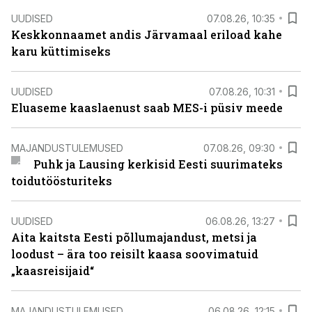
UUDISED
07.08.26, 10:35
Keskkonnaamet andis Järvamaal eriload kahe
karu küttimiseks
UUDISED
07.08.26, 10:31
Eluaseme kaaslaenust saab MES-i püsiv meede
MAJANDUSTULEMUSED
07.08.26, 09:30
Puhk ja Lausing kerkisid Eesti suurimateks
toidutöösturiteks
UUDISED
06.08.26, 13:27
Aita kaitsta Eesti põllumajandust, metsi ja
loodust – ära too reisilt kaasa soovimatuid
„kaasreisijaid“
MAJANDUSTULEMUSED
06.08.26, 12:15