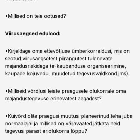
•Millised on teie ootused?
Viirusaegsed edulood:
•Kirjeldage oma ettevõtluse ümberkorraldusi, mis on
seotud viirusaegsetest piirangutest tulenevate
majandusriskidega (e-kaubanduse organiseerimine,
kaupade kojuvedu, muudetud tegevusvaldkond jms).
•Milliseid võrdlusi leiate praegusele olukorrale oma
majandustegevuse erinevatest aegadest?
•Kuivõrd olite praegusi muutusi planeerinud teha juba
normaalajal ja millised on väljavaated jätkata neid
tegevusi pärast eriolukorra lõppu?