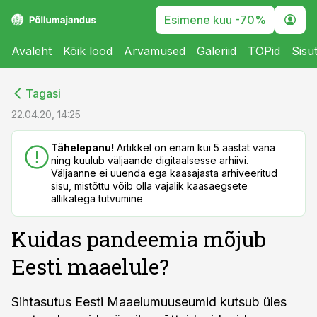
Esimene kuu -70%
Avaleht
Kõik lood
Arvamused
Galeriid
TOPid
Sisu
cebook
cebook
Tagasi
Twitter)
Twitter)
22.04.20, 14:25
kedIn
kedIn
Tähelepanu!
Artikkel on enam kui 5 aastat vana
ning kuulub väljaande digitaalsesse arhiivi.
ail
ail
Väljaanne ei uuenda ega kaasajasta arhiveeritud
sisu, mistõttu võib olla vajalik kaasaegsete
k
k
allikatega tutvumine
Kuidas pandeemia mõjub
Eesti maaelule?
Sihtasutus Eesti Maaelumuuseumid kutsub üles