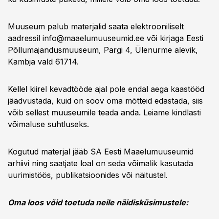
Muuseum palub materjalid saata elektrooniliselt
aadressil
info@maaelumuuseumid.ee
või kirjaga Eesti
Põllumajandusmuuseum, Pargi 4, Ülenurme alevik,
Kambja vald 61714.
Kellel kiirel kevadtööde ajal pole endal aega kaastööd
jäädvustada, kuid on soov oma mõtteid edastada, siis
võib sellest muuseumile teada anda. Leiame kindlasti
võimaluse suhtluseks.
Kogutud materjal jääb SA Eesti Maaelumuuseumid
arhiivi ning saatjate loal on seda võimalik kasutada
uurimistöös, publikatsioonides või näitustel.
Oma loos võid toetuda neile näidisküsimustele: