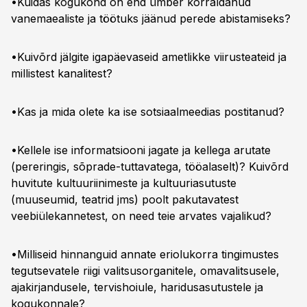
•Kuidas kogukond on end ümber korraldanud
vanemaealiste ja töötuks jäänud perede abistamiseks?
•Kuivõrd jälgite igapäevaseid ametlikke viirusteateid ja
millistest kanalitest?
•Kas ja mida olete ka ise sotsiaalmeedias postitanud?
•Kellele ise informatsiooni jagate ja kellega arutate
(pereringis, sõprade-tuttavatega, tööalaselt)? Kuivõrd
huvitute kultuuriinimeste ja kultuuriasutuste
(muuseumid, teatrid jms) poolt pakutavatest
veebiülekannetest, on need teie arvates vajalikud?
•Milliseid hinnanguid annate eriolukorra tingimustes
tegutsevatele riigi valitsusorganitele, omavalitsusele,
ajakirjandusele, tervishoiule, haridusasutustele ja
kogukonnale?