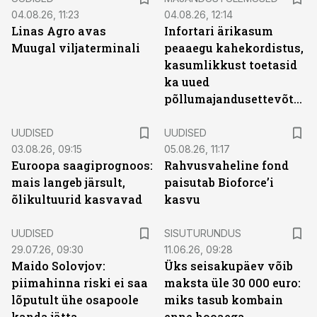
04.08.26, 11:23
04.08.26, 12:14
Linas Agro avas
Infortari ärikasum
Muugal viljaterminali
peaaegu kahekordistus,
kasumlikkust toetasid
ka uued
põllumajandusettevõtted
UUDISED
UUDISED
03.08.26, 09:15
05.08.26, 11:17
Euroopa saagiprognoos:
Rahvusvaheline fond
mais langeb järsult,
paisutab Bioforce’i
õlikultuurid kasvavad
kasvu
ST
UUDISED
SISUTURUNDUS
29.07.26, 09:30
11.06.26, 09:28
Maido Solovjov:
Üks seisakupäev võib
piimahinna riski ei saa
maksta üle 30 000 euro:
lõputult ühe osapoole
miks tasub kombain
kanda jätta
enne hooaega