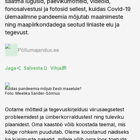
saatma lugusid, päevikumõtteid, videoid,
fonosalvestusi ja fotosid sellest, kuidas Covid-19
ülemaailmne pandeemia mõjutab maainimeste
ning maapiirkondadega seotud linlaste elu ja
tegevust.
Põllumajandus.ee
Jaga
Salvesta
Vihja
Kuidas pandeemia mõjub Eesti maaelule?
Foto:
Meelika Sander-Sõrmus
Ootame mõtteid ja tegevuskirjeldusi viirusaegsetest
probleemidest ja ümberkorraldustest ning tuleviku
plaanidest. Oma kaastöö võib koostada teemal, mis
kõige rohkem puudutab. Oleme koostanud näidiseks
ka küsimuste paketid, millele võib oma loos toetuda.