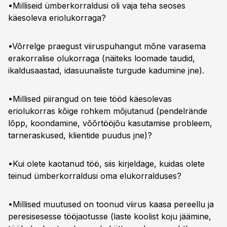
•Milliseid ümberkorraldusi oli vaja teha seoses
käesoleva eriolukorraga?
•Võrrelge praegust viiruspuhangut mõne varasema
erakorralise olukorraga (näiteks loomade taudid,
ikaldusaastad, idasuunaliste turgude kadumine jne).
•Millised piirangud on teie tööd käesolevas
eriolukorras kõige rohkem mõjutanud (pendelrände
lõpp, koondamine, võõrtööjõu kasutamise probleem,
tarneraskused, klientide puudus jne)?
•Kui olete kaotanud töö, siis kirjeldage, kuidas olete
teinud ümberkorraldusi oma elukorralduses?
•Millised muutused on toonud viirus kaasa pereellu ja
peresisesesse tööjaotusse (laste koolist koju jäämine,