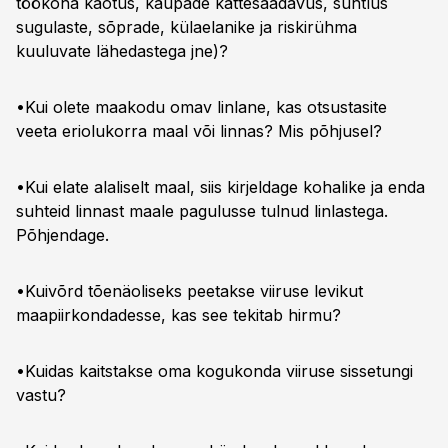
töökoha kaotus, kaupade kättesaadavus, suhtlus
sugulaste, sõprade, külaelanike ja riskirühma
kuuluvate lähedastega jne)?
•Kui olete maakodu omav linlane, kas otsustasite
veeta eriolukorra maal või linnas? Mis põhjusel?
•Kui elate alaliselt maal, siis kirjeldage kohalike ja enda
suhteid linnast maale pagulusse tulnud linlastega.
Põhjendage.
•Kuivõrd tõenäoliseks peetakse viiruse levikut
maapiirkondadesse, kas see tekitab hirmu?
•Kuidas kaitstakse oma kogukonda viiruse sissetungi
vastu?