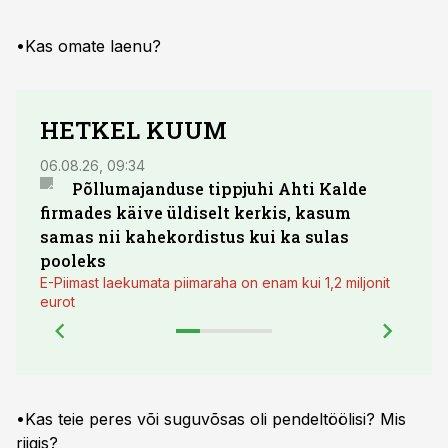
•Kas omate laenu?
HETKEL KUUM
06.08.26, 09:34
03.08.
Põllumajanduse tippjuhi Ahti Kalde
Luge
firmades käive üldiselt kerkis, kasum
põll
samas nii kahekordistus kui ka sulas
pooleks
E-Piimast laekumata piimaraha on enam kui 1,2 miljonit
eurot
•Kas teie peres või suguvõsas oli pendeltöölisi? Mis
riigis?