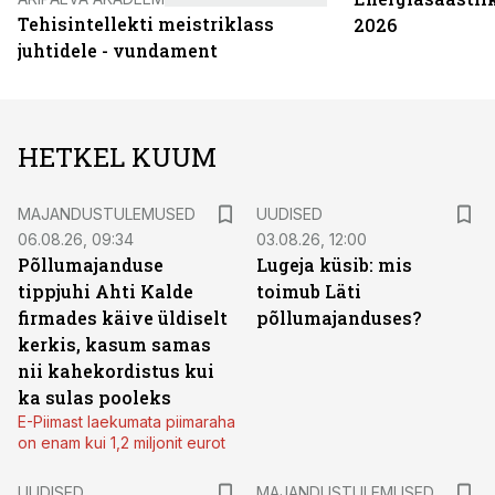
Tehisintellekti meistriklass
2026
juhtidele - vundament
HETKEL KUUM
MAJANDUSTULEMUSED
UUDISED
06.08.26, 09:34
03.08.26, 12:00
Põllumajanduse
Lugeja küsib: mis
tippjuhi Ahti Kalde
toimub Läti
firmades käive üldiselt
põllumajanduses?
kerkis, kasum samas
nii kahekordistus kui
ka sulas pooleks
E-Piimast laekumata piimaraha
on enam kui 1,2 miljonit eurot
UUDISED
MAJANDUSTULEMUSED