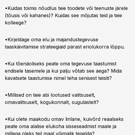
•Kuidas toimis nõudlus teie toodete või teenuste järele
(tõusis või kahanes)? Kuidas see mõjutas teid ja teie
kolleege?
•Kirjeldage oma elu ja majandustegevuse
taaskäivitamise strateegiaid pärast eriolukorra lõppu.
•Kui tõenäoliseks peate oma tegevuse taastumist
endisele tasemele ja kui palju võtab see aega? Mida
kavatsete taastumise nimel teha senisest teisiti?
•Millised on teie abi lootused valitsuselt,
omavalitsuselt, kogukonnalt, sugulastelt?
•Kui olete maakodu omav linlane, kuivõrd reaalseks
peate oma alalise elukoha sisseseadmist maale ja
millega oleks teil maal võimalik tegelda?