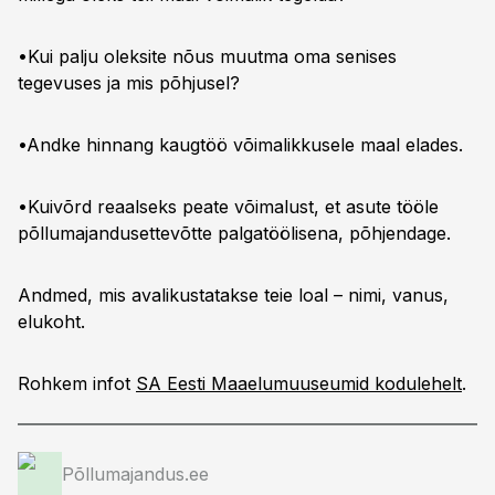
•Kui palju oleksite nõus muutma oma senises
tegevuses ja mis põhjusel?
•Andke hinnang kaugtöö võimalikkusele maal elades.
•Kuivõrd reaalseks peate võimalust, et asute tööle
põllumajandusettevõtte palgatöölisena, põhjendage.
Andmed, mis avalikustatakse teie loal – nimi, vanus,
elukoht.
Rohkem infot
SA Eesti Maaelumuuseumid kodulehelt
.
Põllumajandus.ee