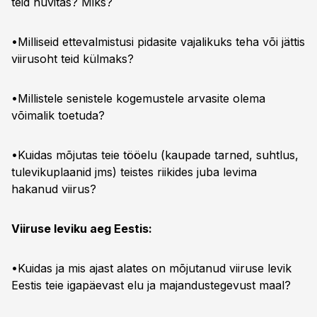
teid huvitas? Miks?
•Milliseid ettevalmistusi pidasite vajalikuks teha või jättis
viirusoht teid külmaks?
•Millistele senistele kogemustele arvasite olema
võimalik toetuda?
•Kuidas mõjutas teie tööelu (kaupade tarned, suhtlus,
tulevikuplaanid jms) teistes riikides juba levima
hakanud viirus?
Viiruse leviku aeg Eestis:
•Kuidas ja mis ajast alates on mõjutanud viiruse levik
Eestis teie igapäevast elu ja majandustegevust maal?