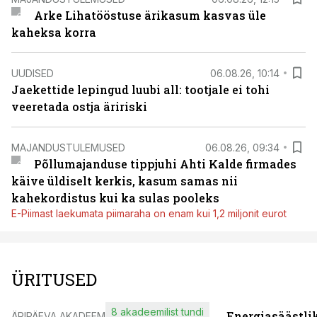
Arke Lihatööstuse ärikasum kasvas üle
kaheksa korra
UUDISED
06.08.26, 10:14
Jaekettide lepingud luubi all: tootjale ei tohi
veeretada ostja äririski
MAJANDUSTULEMUSED
06.08.26, 09:34
Põllumajanduse tippjuhi Ahti Kalde firmades
käive üldiselt kerkis, kasum samas nii
kahekordistus kui ka sulas pooleks
E-Piimast laekumata piimaraha on enam kui 1,2 miljonit eurot
ÜRITUSED
8 akadeemilist tundi
Energiasäästli
ÄRIPÄEVA AKADEEMIA