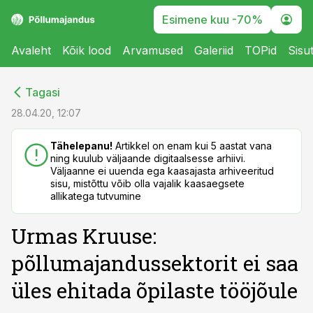
Esimene kuu -70%
Avaleht
Kõik lood
Arvamused
Galeriid
TOPid
Sisu
cebook
cebook
Tagasi
Twitter)
Twitter)
28.04.20, 12:07
kedIn
kedIn
Tähelepanu!
Artikkel on enam kui 5 aastat vana
ning kuulub väljaande digitaalsesse arhiivi.
ail
ail
Väljaanne ei uuenda ega kaasajasta arhiveeritud
sisu, mistõttu võib olla vajalik kaasaegsete
k
k
allikatega tutvumine
Urmas Kruuse:
põllumajandussektorit ei saa
üles ehitada õpilaste tööjõule