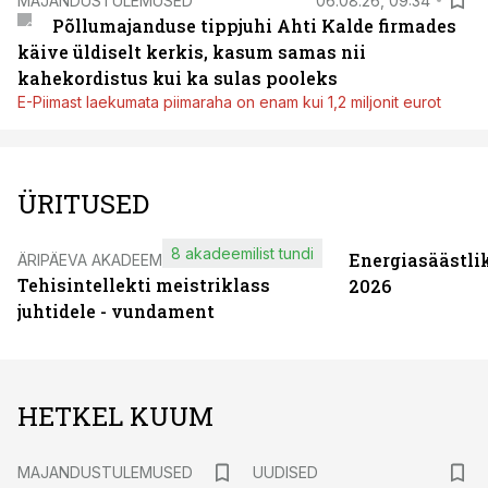
MAJANDUSTULEMUSED
06.08.26, 09:34
Põllumajanduse tippjuhi Ahti Kalde firmades
käive üldiselt kerkis, kasum samas nii
kahekordistus kui ka sulas pooleks
E-Piimast laekumata piimaraha on enam kui 1,2 miljonit eurot
ÜRITUSED
8 akadeemilist tundi
Energiasäästli
ÄRIPÄEVA AKADEEMIA
Tehisintellekti meistriklass
2026
juhtidele - vundament
HETKEL KUUM
MAJANDUSTULEMUSED
UUDISED