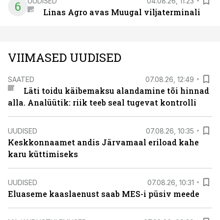
UUDISED
04.08.26, 11:23
6
Linas Agro avas Muugal viljaterminali
VIIMASED UUDISED
SAATED
07.08.26, 12:49
Läti toidu käibemaksu alandamine tõi hinnad
alla. Analüütik: riik teeb seal tugevat kontrolli
UUDISED
07.08.26, 10:35
Keskkonnaamet andis Järvamaal eriload kahe
karu küttimiseks
UUDISED
07.08.26, 10:31
Eluaseme kaaslaenust saab MES-i püsiv meede