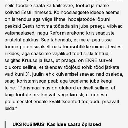
neile töödele saata ka kaitseväe, töötud ja maale
kolivad Eesti inimesed. Kolhoosiaegsete ideede asemel
on lahendus aga väga lihtne: hooajatööde lõpuni
peaksid Eestis tohtima töötada siin juba praegu viibivad
välismaalased, nagu Reformierakond kriisiseaduste
arutelul pakkus. See tähendab, et me ei pea sisse
tooma potentsiaalselt nakatumisohtlikke inimesi teistest
riikides, aga saaksime vajalikud tööd siiski tehtud,”
selgitas Kruuse ja lisas, et praegu on EKRE survel
olukord selline, et täiendav tööjõud tohib tööd jätkata
vaid kuni 31. juulini ehk külvamisel saavad nad osaleda,
saagi koristamisega peab aga tegelema juba keegi
teine. “Pärismaailmas on olukord endiselt selline, et
kuigi töötute arv kasvab väga kiiresti, ei õnnestu
põllumeestel endale kvalifitseeritud tööjõudu piisavalt
leida.”
ÜKS KÜSIMUS: Kas idee saata õpilased