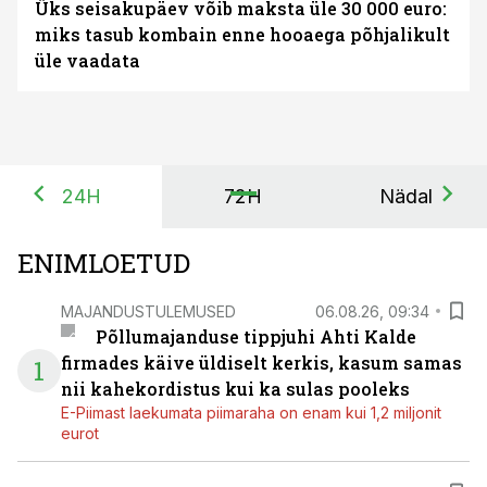
Üks seisakupäev võib maksta üle 30 000 euro:
miks tasub kombain enne hooaega põhjalikult
üle vaadata
24H
72H
Nädal
ENIMLOETUD
MAJANDUSTULEMUSED
06.08.26, 09:34
Põllumajanduse tippjuhi Ahti Kalde
firmades käive üldiselt kerkis, kasum samas
1
nii kahekordistus kui ka sulas pooleks
E-Piimast laekumata piimaraha on enam kui 1,2 miljonit
eurot