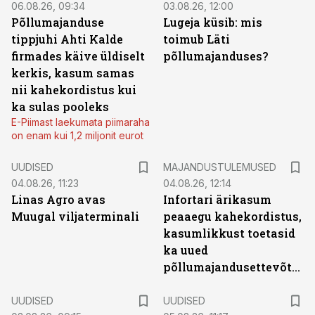
06.08.26, 09:34
03.08.26, 12:00
Põllumajanduse
Lugeja küsib: mis
tippjuhi Ahti Kalde
toimub Läti
firmades käive üldiselt
põllumajanduses?
kerkis, kasum samas
nii kahekordistus kui
ka sulas pooleks
E-Piimast laekumata piimaraha
on enam kui 1,2 miljonit eurot
UUDISED
MAJANDUSTULEMUSED
04.08.26, 11:23
04.08.26, 12:14
Linas Agro avas
Infortari ärikasum
Muugal viljaterminali
peaaegu kahekordistus,
kasumlikkust toetasid
ka uued
põllumajandusettevõtted
UUDISED
UUDISED