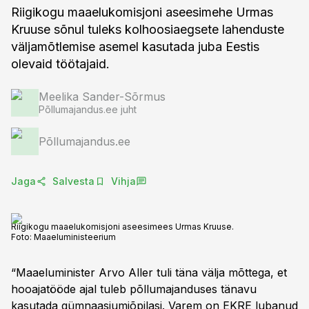
Riigikogu maaelukomisjoni aseesimehe Urmas
Kruuse sõnul tuleks kolhoosiaegsete lahenduste
väljamõtlemise asemel kasutada juba Eestis
olevaid töötajaid.
Meelika Sander-Sõrmus
Põllumajandus.ee juht
Põllumajandus.ee
Jaga
Salvesta
Vihja
Riigikogu maaelukomisjoni aseesimees Urmas Kruuse.
Foto:
Maaeluministeerium
“Maaeluminister Arvo Aller tuli täna välja mõttega, et
hooajatööde ajal tuleb põllumajanduses tänavu
kasutada gümnaasiumiõpilasi. Varem on EKRE lubanud