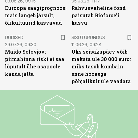
03.08.26, 09:15
05.08.26, 11:17
Euroopa saagiprognoos:
Rahvusvaheline fond
mais langeb järsult,
paisutab Bioforce’i
õlikultuurid kasvavad
kasvu
ST
UUDISED
SISUTURUNDUS
29.07.26, 09:30
11.06.26, 09:28
Maido Solovjov:
Üks seisakupäev võib
piimahinna riski ei saa
maksta üle 30 000 euro:
lõputult ühe osapoole
miks tasub kombain
kanda jätta
enne hooaega
põhjalikult üle vaadata