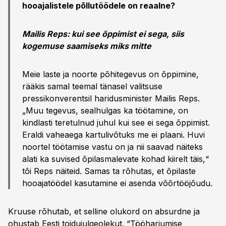
hooajalistele põllutöödele on reaalne?
Mailis Reps: kui see õppimist ei sega, siis
kogemuse saamiseks miks mitte
Meie laste ja noorte põhitegevus on õppimine,
rääkis samal teemal tänasel valitsuse
pressikonverentsil haridusminister Mailis Reps.
„Muu tegevus, sealhulgas ka töötamine, on
kindlasti teretulnud juhul kui see ei sega õppimist.
Eraldi vaheaega kartulivõtuks me ei plaani. Huvi
noortel töötamise vastu on ja nii saavad näiteks
alati ka suvised õpilasmalevate kohad kiirelt täis,“
tõi Reps näiteid. Samas ta rõhutas, et õpilaste
hooajatöödel kasutamine ei asenda võõrtööjõudu.
Kruuse rõhutab, et selline olukord on absurdne ja
ohustab Eesti toidujulgeolekut. “Tööharjumise