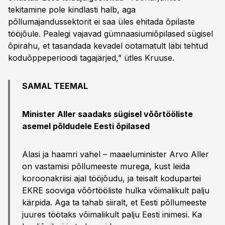
tekitamine pole kindlasti halb, aga
põllumajandussektorit ei saa üles ehitada õpilaste
tööjõule. Pealegi vajavad gümnaasiumiõpilased sügisel
õpirahu, et tasandada kevadel ootamatult läbi tehtud
koduõppeperioodi tagajärjed,” ütles Kruuse.
SAMAL TEEMAL
Minister Aller saadaks sügisel võõrtööliste
asemel põldudele Eesti õpilased
Alasi ja haamri vahel – maaeluminister Arvo Aller
on vastamisi põllumeeste murega, kust leida
koroonakriisi ajal tööjõudu, ja teisalt kodupartei
EKRE sooviga võõrtööliste hulka võimalikult palju
kärpida. Aga ta tahab siiralt, et Eesti põllumeeste
juures töötaks võimalikult palju Eesti inimesi. Ka