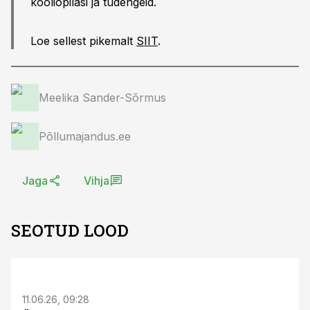
kooliõpilasi ja tudengeid.
Loe sellest pikemalt
SIIT
.
Meelika Sander-Sõrmus
Põllumajandus.ee
Jaga
Vihja
SEOTUD LOOD
ST
11.06.26, 09:28