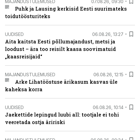
MAJANDUSTULEMUSED
07.08.26, 09:30
Puhk ja Lausing kerkisid Eesti suurimateks
toidutöösturiteks
UUDISED
06.08.26, 13:27
Aita kaitsta Eesti põllumajandust, metsi ja
loodust – ära too reisilt kaasa soovimatuid
„kaasreisijaid“
MAJANDUSTULEMUSED
06.08.26, 12:15
Arke Lihatööstuse ärikasum kasvas üle
kaheksa korra
UUDISED
06.08.26, 10:14
Jaekettide lepingud luubi all: tootjale ei tohi
veeretada ostja äririski