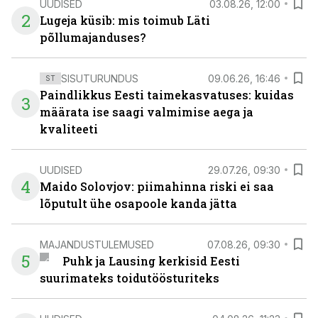
UUDISED
03.08.26, 12:00
2
Lugeja küsib: mis toimub Läti
põllumajanduses?
SISUTURUNDUS
09.06.26, 16:46
ST
Paindlikkus Eesti taimekasvatuses: kuidas
3
määrata ise saagi valmimise aega ja
kvaliteeti
UUDISED
29.07.26, 09:30
4
Maido Solovjov: piimahinna riski ei saa
lõputult ühe osapoole kanda jätta
MAJANDUSTULEMUSED
07.08.26, 09:30
5
Puhk ja Lausing kerkisid Eesti
suurimateks toidutöösturiteks