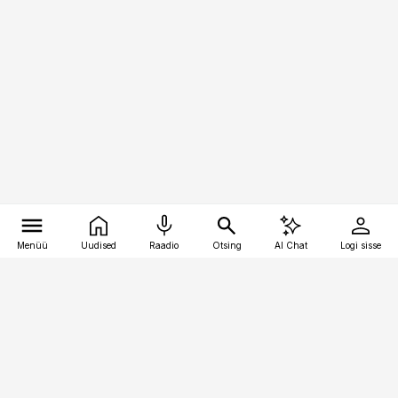
Menüü
Uudised
Raadio
Otsing
AI Chat
Logi sisse
Vana-Lõuna 39/1, 19094 Tallinn
(+372) 667 0111
pollumajandus@pollumajandus.ee