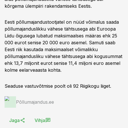
kõrgema ülempiiri rakendamiseks Eestis.
Eesti põllumajandustootjatel on nüüd võimalus saada
põllumajanduslikku vähese tähtsusega abi Euroopa
Liidu õigusega lubatud maksimaalses määras ehk 25
000 eurot senise 20 000 euro asemel. Samuti saab
Eesti riik kasutada maksimaalset võimalikku
põllumajandusliku vähese tähtsusega abi kogusummat
ehk 13,7 miljonit eurot senise 11,4 miljoni euro asemel
kolme eelarveaasta kohta.
Seaduse vastuvõtmise poolt oli 92 Riigikogu liiget.
Põllumajandus.ee
Jaga
Vihja