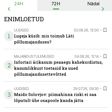
24H
72H
Nädal
ENIMLOETUD
UUDISED
03.08.26, 12:00
1
Lugeja küsib: mis toimub Läti
põllumajanduses?
MAJANDUSTULEMUSED
04.08.26, 12:14
Infortari ärikasum peaaegu kahekordistus,
2
kasumlikkust toetasid ka uued
põllumajandusettevõtted
UUDISED
29.07.26, 09:30
3
Maido Solovjov: piimahinna riski ei saa
lõputult ühe osapoole kanda jätta