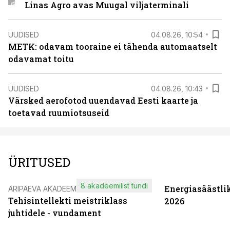
Linas Agro avas Muugal viljaterminali
UUDISED
04.08.26, 10:54
METK: odavam tooraine ei tähenda automaatselt
odavamat toitu
UUDISED
04.08.26, 10:43
Värsked aerofotod uuendavad Eesti kaarte ja
toetavad ruumiotsuseid
ÜRITUSED
8 akadeemilist tundi
Energiasäästli
ÄRIPÄEVA AKADEEMIA
Tehisintellekti meistriklass
2026
juhtidele - vundament