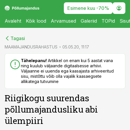
Esimene kuu -70%
Avaleht
Kõik lood
Arvamused
Galeriid
TOPid
Sisu
cebook
cebook
Tagasi
Twitter)
Twitter)
MAAMAJANDUSRAHASTUS
05.05.20, 11:17
kedIn
kedIn
Tähelepanu!
Artikkel on enam kui 5 aastat vana
ning kuulub väljaande digitaalsesse arhiivi.
ail
ail
Väljaanne ei uuenda ega kaasajasta arhiveeritud
sisu, mistõttu võib olla vajalik kaasaegsete
k
k
allikatega tutvumine
Riigikogu suurendas
põllumajandusliku abi
ülempiiri