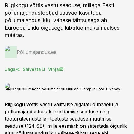
Riigikogu võttis vastu seaduse, millega Eesti
põllumajandustootjad saavad kasutada
põllumajanduslikku vähese tähtsusega abi
Euroopa Liidu õigusega lubatud maksimaalses
määras.
Põllumajandus.ee
Jaga
Salvesta
Vihja
Riigikogu suurendas põllumajandusliku abi ülempiiri.
Foto:
Pixabay
Riigikogu võttis vastu valitsuse algatatud maaelu ja
põllumajandusturu korraldamise seaduse ning
tööturuteenuste ja -toetuste seaduse muutmise
seaduse (124 SE), mille eesmärk on sätestada õiguslik
alus põllumajandusliku vähese tähtsusega abi