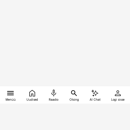
Menüü
Uudised
Raadio
Otsing
AI Chat
Logi sisse
Vana-Lõuna 39/1, 19094 Tallinn