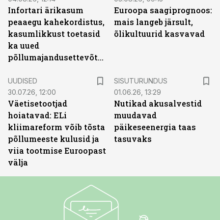
Infortari ärikasum
Euroopa saagiprognoos:
peaaegu kahekordistus,
mais langeb järsult,
kasumlikkust toetasid
õlikultuurid kasvavad
ka uued
põllumajandusettevõtted
ST
UUDISED
SISUTURUNDUS
30.07.26, 12:00
01.06.26, 13:29
Väetisetootjad
Nutikad akusalvestid
hoiatavad: ELi
muudavad
kliimareform võib tõsta
päikeseenergia taas
põllumeeste kulusid ja
tasuvaks
viia tootmise Euroopast
välja