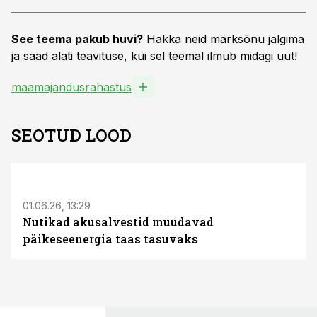
See teema pakub huvi?
Hakka neid märksõnu jälgima
ja saad alati teavituse, kui sel teemal ilmub midagi uut!
maamajandusrahastus
SEOTUD LOOD
ST
01.06.26, 13:29
Nutikad akusalvestid muudavad
päikeseenergia taas tasuvaks