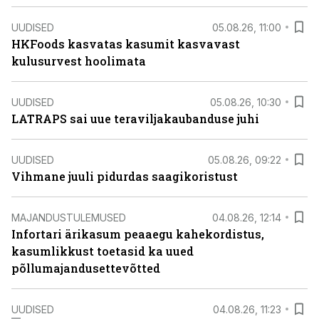
UUDISED
05.08.26, 11:00
HKFoods kasvatas kasumit kasvavast
kulusurvest hoolimata
UUDISED
05.08.26, 10:30
LATRAPS sai uue teraviljakaubanduse juhi
UUDISED
05.08.26, 09:22
Vihmane juuli pidurdas saagikoristust
MAJANDUSTULEMUSED
04.08.26, 12:14
Infortari ärikasum peaaegu kahekordistus,
kasumlikkust toetasid ka uued
põllumajandusettevõtted
UUDISED
04.08.26, 11:23