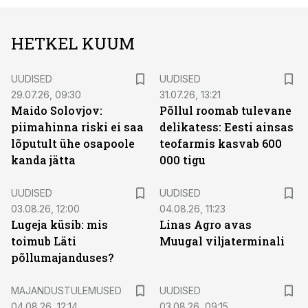
HETKEL KUUM
UUDISED
UUDISED
29.07.26, 09:30
31.07.26, 13:21
Maido Solovjov:
Põllul roomab tulevane
piimahinna riski ei saa
delikatess: Eesti ainsas
lõputult ühe osapoole
teofarmis kasvab 600
kanda jätta
000 tigu
UUDISED
UUDISED
03.08.26, 12:00
04.08.26, 11:23
Lugeja küsib: mis
Linas Agro avas
toimub Läti
Muugal viljaterminali
põllumajanduses?
MAJANDUSTULEMUSED
UUDISED
04.08.26, 12:14
03.08.26, 09:15