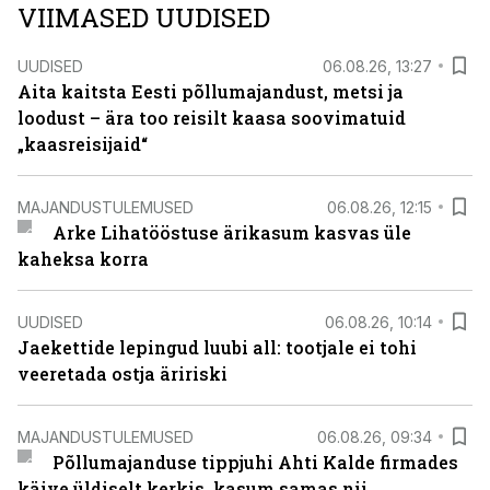
VIIMASED UUDISED
UUDISED
06.08.26, 13:27
Aita kaitsta Eesti põllumajandust, metsi ja
loodust – ära too reisilt kaasa soovimatuid
„kaasreisijaid“
MAJANDUSTULEMUSED
06.08.26, 12:15
Arke Lihatööstuse ärikasum kasvas üle
kaheksa korra
UUDISED
06.08.26, 10:14
Jaekettide lepingud luubi all: tootjale ei tohi
veeretada ostja äririski
MAJANDUSTULEMUSED
06.08.26, 09:34
Põllumajanduse tippjuhi Ahti Kalde firmades
käive üldiselt kerkis, kasum samas nii