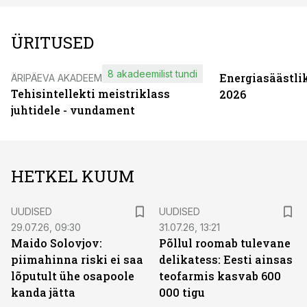
ÜRITUSED
8 akadeemilist tundi
Energiasäästli
ÄRIPÄEVA AKADEEMIA
Tehisintellekti meistriklass
2026
juhtidele - vundament
HETKEL KUUM
UUDISED
UUDISED
29.07.26, 09:30
31.07.26, 13:21
Maido Solovjov:
Põllul roomab tulevane
piimahinna riski ei saa
delikatess: Eesti ainsas
lõputult ühe osapoole
teofarmis kasvab 600
kanda jätta
000 tigu