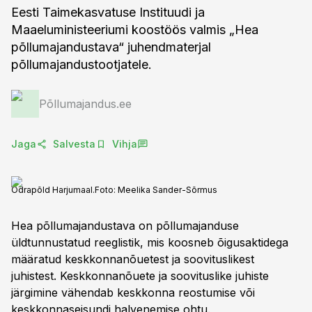
Eesti Taimekasvatuse Instituudi ja
Maaeluministeeriumi koostöös valmis „Hea
põllumajandustava“ juhendmaterjal
põllumajandustootjatele.
Põllumajandus.ee
Jaga
Salvesta
Vihja
Odrapõld Harjumaal.
Foto:
Meelika Sander-Sõrmus
Hea põllumajandustava on põllumajanduse
üldtunnustatud reeglistik, mis koosneb õigusaktidega
määratud keskkonnanõuetest ja soovituslikest
juhistest. Keskkonnanõuete ja soovituslike juhiste
järgimine vähendab keskkonna reostumise või
keskkonnaseisundi halvenemise ohtu.