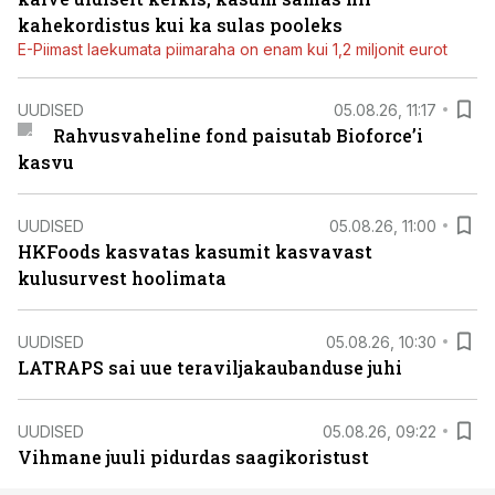
kahekordistus kui ka sulas pooleks
E-Piimast laekumata piimaraha on enam kui 1,2 miljonit eurot
UUDISED
05.08.26, 11:17
Rahvusvaheline fond paisutab Bioforce’i
kasvu
UUDISED
05.08.26, 11:00
HKFoods kasvatas kasumit kasvavast
kulusurvest hoolimata
UUDISED
05.08.26, 10:30
LATRAPS sai uue teraviljakaubanduse juhi
UUDISED
05.08.26, 09:22
Vihmane juuli pidurdas saagikoristust