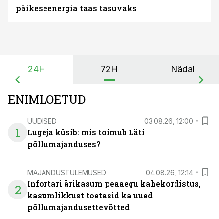
päikeseenergia taas tasuvaks
24H
72H
Nädal
ENIMLOETUD
UUDISED
03.08.26, 12:00
1
Lugeja küsib: mis toimub Läti
põllumajanduses?
MAJANDUSTULEMUSED
04.08.26, 12:14
Infortari ärikasum peaaegu kahekordistus,
2
kasumlikkust toetasid ka uued
põllumajandusettevõtted