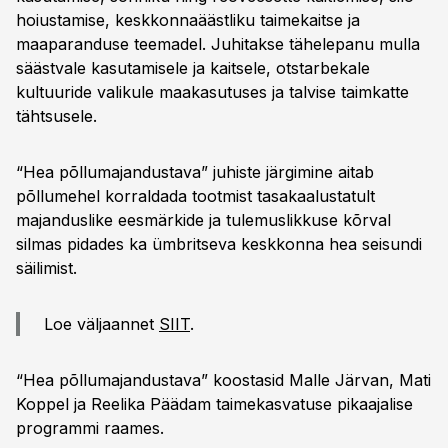
hoiustamise, keskkonnaäästliku taimekaitse ja
maaparanduse teemadel. Juhitakse tähelepanu mulla
säästvale kasutamisele ja kaitsele, otstarbekale
kultuuride valikule maakasutuses ja talvise taimkatte
tähtsusele.
“Hea põllumajandustava” juhiste järgimine aitab
põllumehel korraldada tootmist tasakaalustatult
majanduslike eesmärkide ja tulemuslikkuse kõrval
silmas pidades ka ümbritseva keskkonna hea seisundi
säilimist.
Loe väljaannet
SIIT
.
“Hea põllumajandustava” koostasid Malle Järvan, Mati
Koppel ja Reelika Päädam taimekasvatuse pikaajalise
programmi raames.