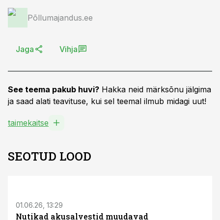
Põllumajandus.ee
Jaga
Vihja
See teema pakub huvi?
Hakka neid märksõnu jälgima
ja saad alati teavituse, kui sel teemal ilmub midagi uut!
taimekaitse
SEOTUD LOOD
ST
01.06.26, 13:29
Nutikad akusalvestid muudavad