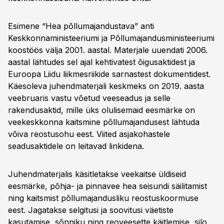
Esimene “Hea põllumajandustava” anti
Keskkonnaministeeriumi ja Põllumajandusministeeriumi
koostöös välja 2001. aastal. Materjale uuendati 2006.
aastal lähtudes sel ajal kehtivatest õigusaktidest ja
Euroopa Liidu liikmesriikide sarnastest dokumentidest.
Käesoleva juhendmaterjali keskmeks on 2019. aasta
veebruaris vastu võetud veeseadus ja selle
rakendusaktid, mille üks olulisemaid eesmärke on
veekeskkonna kaitsmine põllumajandusest lähtuda
võiva reostusohu eest. Viited asjakohastele
seadusaktidele on leitavad linkidena.
Juhendmaterjalis käsitletakse veekaitse üldiseid
eesmärke, põhja- ja pinnavee hea seisundi säilitamist
ning kaitsmist põllumajandusliku reostuskoormuse
eest. Jagatakse selgitusi ja soovitusi väetiste
kasutamise, sõnniku ning reoveesette käitlemise, silo