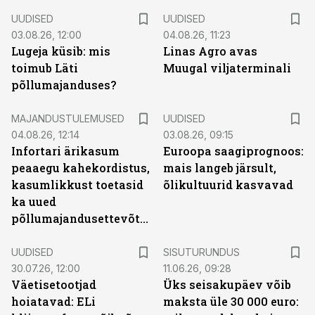
UUDISED
UUDISED
03.08.26, 12:00
04.08.26, 11:23
Lugeja küsib: mis
Linas Agro avas
toimub Läti
Muugal viljaterminali
põllumajanduses?
MAJANDUSTULEMUSED
UUDISED
04.08.26, 12:14
03.08.26, 09:15
Infortari ärikasum
Euroopa saagiprognoos:
peaaegu kahekordistus,
mais langeb järsult,
kasumlikkust toetasid
õlikultuurid kasvavad
ka uued
põllumajandusettevõtted
ST
UUDISED
SISUTURUNDUS
30.07.26, 12:00
11.06.26, 09:28
Väetisetootjad
Üks seisakupäev võib
hoiatavad: ELi
maksta üle 30 000 euro: