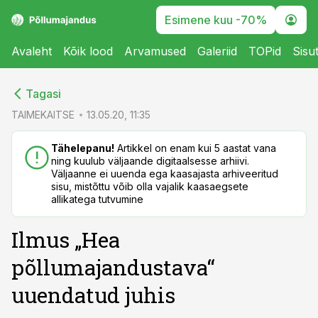
Esimene kuu -70%
Avaleht
Kõik lood
Arvamused
Galeriid
TOPid
Sisu
cebook
cebook
Tagasi
Twitter)
Twitter)
TAIMEKAITSE
13.05.20, 11:35
kedIn
kedIn
Tähelepanu!
Artikkel on enam kui 5 aastat vana
ning kuulub väljaande digitaalsesse arhiivi.
ail
ail
Väljaanne ei uuenda ega kaasajasta arhiveeritud
sisu, mistõttu võib olla vajalik kaasaegsete
k
k
allikatega tutvumine
Ilmus „Hea
põllumajandustava“
uuendatud juhis