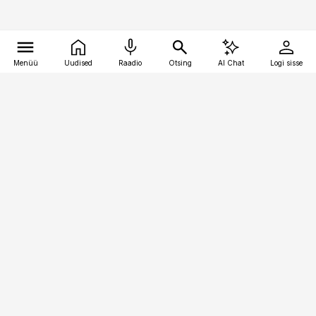
Menüü
Uudised
Raadio
Otsing
AI Chat
Logi sisse
Vana-Lõuna 39/1, 19094 Tallinn
(+372) 667 0111
pollumajandus@pollumajandus.ee
Telli
Reklaam
Firmast
Sisu kasutamisõigused
Ajakirjaniku
eetikakoodeks
Üldtingimused
Privaatsustingimused
Küpsiste poliitika
KKK