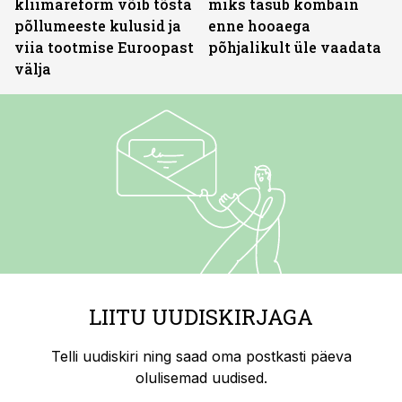
kliimareform võib tõsta
miks tasub kombain
põllumeeste kulusid ja
enne hooaega
viia tootmise Euroopast
põhjalikult üle vaadata
välja
LIITU UUDISKIRJAGA
Telli uudiskiri ning saad oma postkasti päeva
olulisemad uudised.