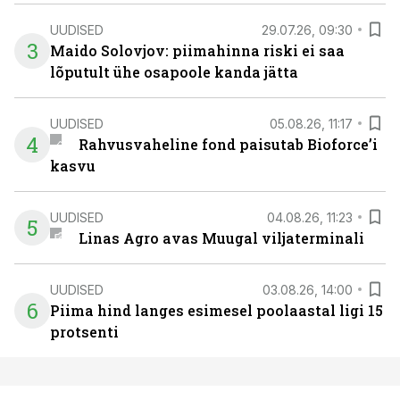
UUDISED
29.07.26, 09:30
3
Maido Solovjov: piimahinna riski ei saa
lõputult ühe osapoole kanda jätta
UUDISED
05.08.26, 11:17
4
Rahvusvaheline fond paisutab Bioforce’i
kasvu
UUDISED
04.08.26, 11:23
5
Linas Agro avas Muugal viljaterminali
UUDISED
03.08.26, 14:00
6
Piima hind langes esimesel poolaastal ligi 15
protsenti