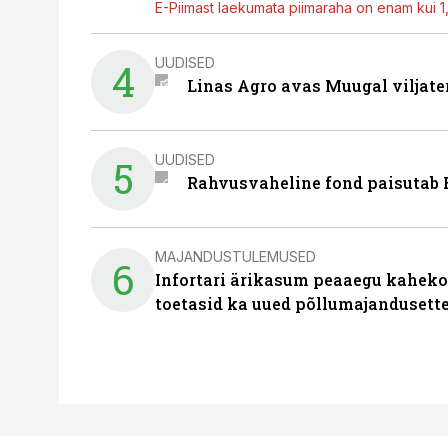
E-Piimast laekumata piimaraha on enam kui 1,2
UUDISED
4
Linas Agro avas Muugal viljate
UUDISED
5
Rahvusvaheline fond paisutab B
MAJANDUSTULEMUSED
6
Infortari ärikasum peaaegu kaheko
toetasid ka uued põllumajandusett