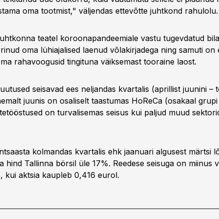
stama oma tootmist," väljendas ettevõtte juhtkond rahulolu.
 juhtkonna teatel koroonapandeemiale vastu tugevdatud bil
erinud oma lühiajalised laenud võlakirjadega ning samuti on 
a rahavoogusid tingituna väiksemast tooraine laost.
used seisavad ees neljandas kvartalis (aprillist juunini – 
emalt juunis on osaliselt taastumas HoReCa (osakaal grupi
tetööstused on turvalisemas seisus kui paljud muud sektorid
ntsaasta kolmandas kvartalis ehk jaanuari algusest märtsi l
sia hind Tallinna börsil üle 17%. Reedese seisuga on miinus
, kui aktsia kaupleb 0,416 eurol.