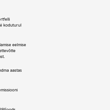
tfelli
ii koduturul
damise eelmise
ettevõtte
st.
ndma aastas
emissiooni
 PRFoods