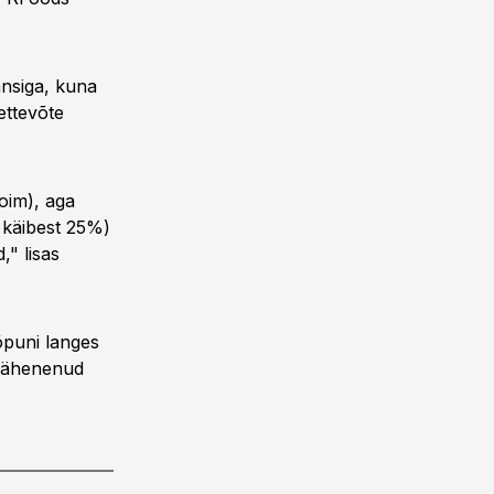
ansiga, kuna
ettevõte
toim), aga
 käibest 25%)
," lisas
õpuni langes
 vähenenud