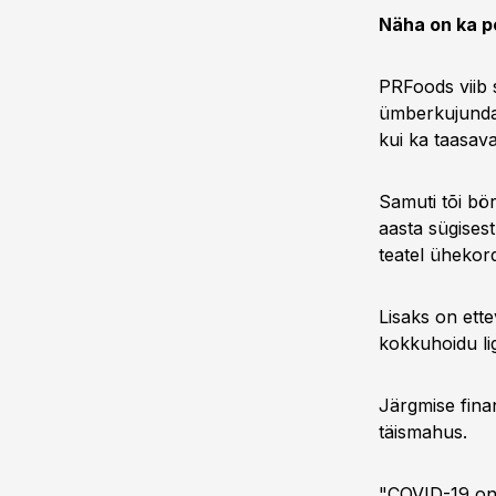
Näha on ka po
PRFoods viib 
ümberkujundam
kui ka taasav
Samuti tõi bö
aasta sügisest
teatel ühekor
Lisaks on ett
kokkuhoidu li
Järgmise fina
täismahus.
"COVID-19 on 