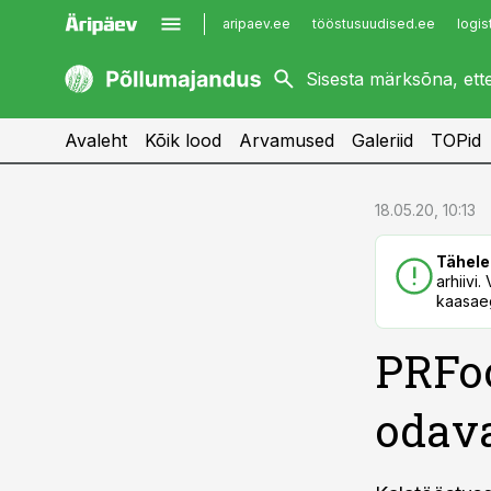
aripaev.ee
tööstusuudised.ee
logis
kaubandus.ee
imelineajalugu.ee
kinnisvarauudised.ee
imelineteadus.ee
Avaleht
Kõik lood
Arvamused
Galeriid
TOPid
cebook
cebook
18.05.20, 10:13
Twitter)
Twitter)
Tähele
kedIn
kedIn
arhiivi
kaasaeg
ail
ail
PRFo
k
k
odav