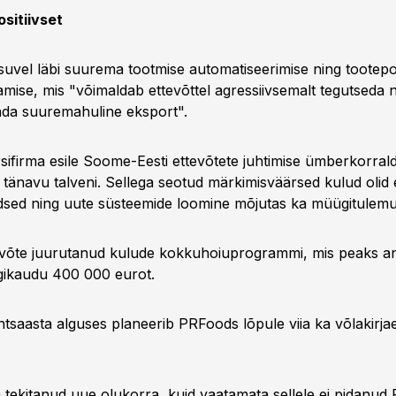
sitiivset
suvel läbi suurema tootmise automatiseerimise ning tootepor
ise, mis "võimaldab ettevõttel agressiivsemalt tegutseda n
ada suuremahuline eksport".
rsifirma esile Soome-Eesti ettevõtete juhtimise ümberkorral
 tänavu talveni. Sellega seotud märkimisväärsed kulud olid 
dsed ning uute süsteemide loomine mõjutas ka müügitulemu
evõte juurutanud kulude kokkuhoiuprogrammi, mis peaks a
gikaudu 400 000 eurot.
ntsaasta alguses planeerib PRFoods lõpule viia ka võlakirja
tekitanud uue olukorra, kuid vaatamata sellele ei pidanud