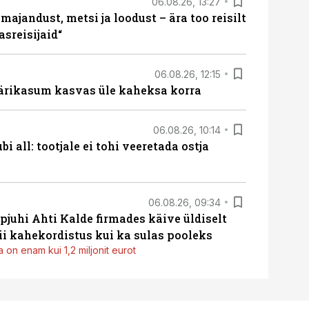
06.08.26, 13:27
majandust, metsi ja loodust – ära too reisilt
sreisijaid“
06.08.26, 12:15
ärikasum kasvas üle kaheksa korra
06.08.26, 10:14
i all: tootjale ei tohi veeretada ostja
06.08.26, 09:34
pjuhi Ahti Kalde firmades käive üldiselt
i kahekordistus kui ka sulas pooleks
 on enam kui 1,2 miljonit eurot