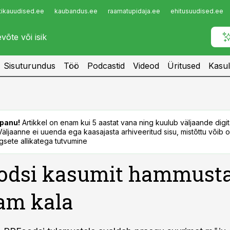
tikauudised.ee
kaubandus.ee
raamatupidaja.ee
ehitusuudised.ee
Infopank
Radar
Sisuturundus
Töö
Podcastid
Videod
Üritused
Kasul
panu!
Artikkel on enam kui 5 aastat vana ning kuulub väljaande digi
. Väljaanne ei uuenda ega kaasajasta arhiveeritud sisu, mistõttu võib ol
sete allikatega tutvumine
odsi kasumit hammust
am kala