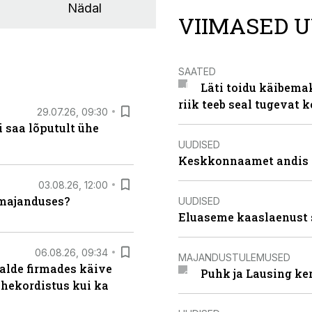
Nädal
VIIMASED U
SAATED
Läti toidu käibema
riik teeb seal tugevat k
29.07.26, 09:30
 saa lõputult ühe
UUDISED
Keskkonnaamet andis J
03.08.26, 12:00
umajanduses?
UUDISED
Eluaseme kaaslaenust 
06.08.26, 09:34
MAJANDUSTULEMUSED
alde firmades käive
Puhk ja Lausing ke
ahekordistus kui ka