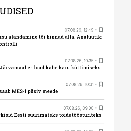
UDISED
07.08.26, 12:49
ksu alandamine tõi hinnad alla. Analüütik:
ontrolli
07.08.26, 10:35
ärvamaal eriload kahe karu küttimiseks
07.08.26, 10:31
saab MES-i püsiv meede
07.08.26, 09:30
rkisid Eesti suurimateks toidutöösturiteks