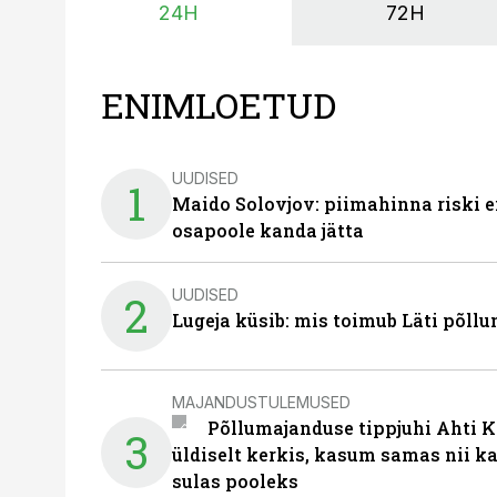
24H
72H
ENIMLOETUD
UUDISED
1
Maido Solovjov: piimahinna riski ei
osapoole kanda jätta
UUDISED
2
Lugeja küsib: mis toimub Läti põll
MAJANDUSTULEMUSED
Põllumajanduse tippjuhi Ahti K
3
üldiselt kerkis, kasum samas nii k
sulas pooleks