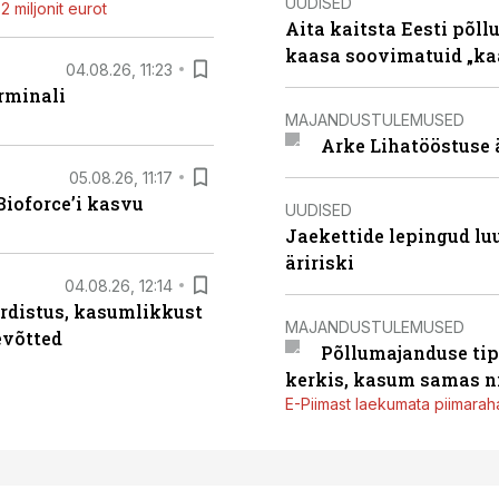
UUDISED
 miljonit eurot
Aita kaitsta Eesti põllu
kaasa soovimatuid „kaa
04.08.26, 11:23
rminali
MAJANDUSTULEMUSED
Arke Lihatööstuse 
05.08.26, 11:17
ioforce’i kasvu
UUDISED
Jaekettide lepingud luub
äririski
04.08.26, 12:14
rdistus, kasumlikkust
MAJANDUSTULEMUSED
evõtted
Põllumajanduse tip
kerkis, kasum samas ni
E-Piimast laekumata piimaraha