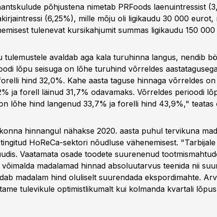
antskulude põhjustena nimetab PRFoods laenuintressist (
irjaintressi (6,25%), mille mõju oli ligikaudu 30 000 eurot,
emisest tulenevat kursikahjumit summas ligikaudu 150 000 
 tulemustele avaldab aga kala turuhinna langus, nendib bör
odi lõpu seisuga on lõhe turuhind võrreldes aastataguseg
rforelli hind 32,0%. Kahe aasta taguse hinnaga võrreldes on
% ja forell läinud 31,7% odavamaks. Võrreldes perioodi lõ
 on lõhe hind langenud 33,7% ja forelli hind 43,9%," teatas 
konna hinnangul nähakse 2020. aasta puhul tervikuna mada
 tingitud HoReCa-sektori nõudluse vähenemisest. "Tarbijale
 uudis. Vaatamata osade toodete suurenenud tootmismahtude
i võimalda madalamad hinnad absoluutarvus teenida nii suur
ab madalam hind oluliselt suurendada ekspordimahte. Arv
ame tulevikule optimistlikumalt kui kolmanda kvartali lõpus