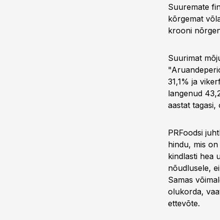
Suuremate fin
kõrgemat võlak
krooni nõrgen
Suurimat mõju
"Aruandeperio
31,1% ja vike
langenud 43,2
aastat tagasi,
PRFoodsi juht
hindu, mis on
kindlasti hea
nõudlusele, e
Samas võimald
olukorda, vaat
ettevõte.