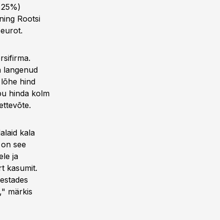
3,25%)
 ning Rootsi
eurot.
sifirma.
a langenud
 lõhe hind
pu hinda kolm
ettevõte.
laid kala
 on see
le ja
t kasumit.
estades
," märkis