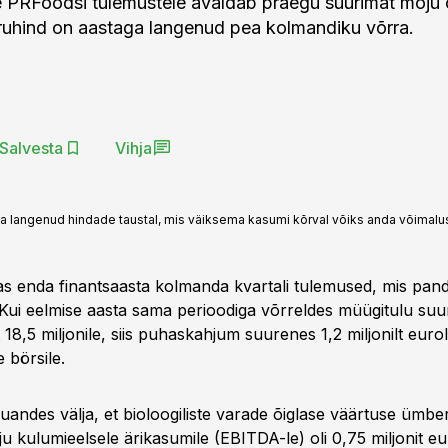
e PRFoodsi tulemustele avaldab praegu suurimat mõju
turuhind on aastaga langenud pea kolmandiku võrra.
Salvesta
Vihja
a langenud hindade taustal, mis väiksema kasumi kõrval võiks anda võimalu
s enda finantsaasta kolmanda kvartali tulemused, mis pandi
 Kui eelmise aasta sama perioodiga võrreldes müügitulu suu
t 18,5 miljonile, siis puhaskahjum suurenes 1,2 miljonilt eurolt
e börsile.
ruandes välja, et bioloogiliste varade õiglase väärtuse ümbe
u kulumieelsele ärikasumile (EBITDA-le) oli 0,75 miljonit eu