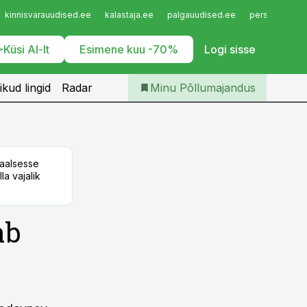
Iseteenindus
kinnisvarauudised.ee
kalastaja.ee
palgauudised.ee
personaliuudi
Telli Põllumajandus
Küsi AI-lt
Esimene kuu -70%
Logi sisse
ikud lingid
Radar
Minu Põllumajandus
taalsesse
la vajalik
ab