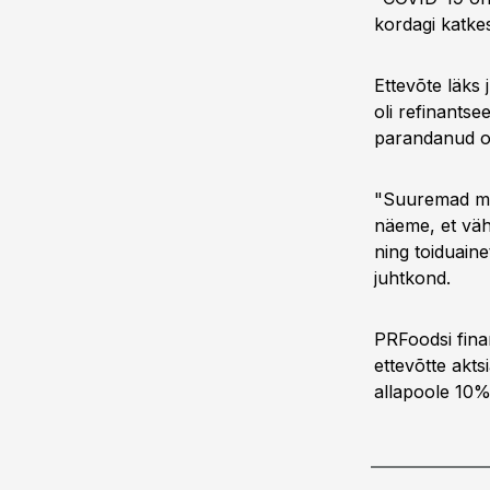
kordagi katke
Ettevõte läks
oli refinantse
parandanud om
"Suuremad muut
näeme, et väh
ning toiduaine
juhtkond.
PRFoodsi fina
ettevõtte akt
allapoole 10%