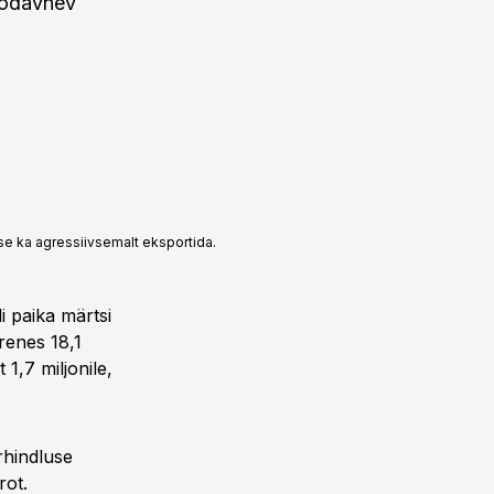
 odavnev
se ka agressiivsemalt eksportida.
 paika märtsi
renes 18,1
 1,7 miljonile,
rhindluse
rot.