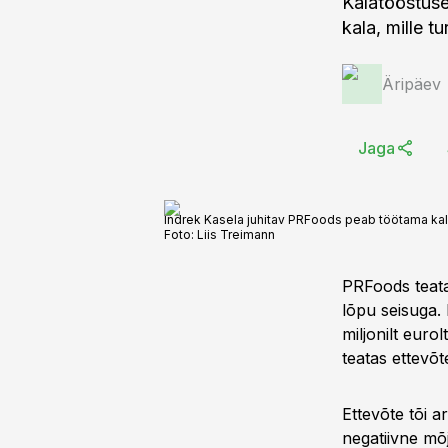
Kalatööstus
kala, mille 
Äripäev
Jaga
Indrek Kasela juhitav PRFoods peab töötama kal
Foto:
Liis Treimann
PRFoods teata
lõpu seisuga.
miljonilt eurol
teatas ettevõt
Ettevõte tõi a
negatiivne mõj