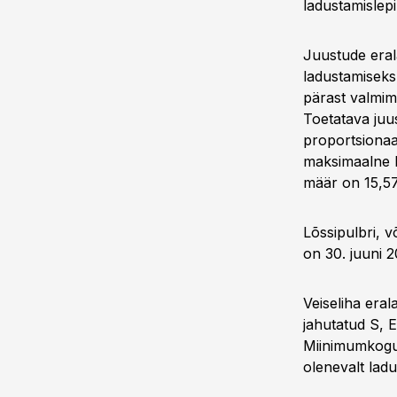
ladustamislep
Juustude eral
ladustamiseks 
pärast valmim
Toetatava juu
proportsionaa
maksimaalne k
määr on 15,57
Lõssipulbri, v
on 30. juuni 
Veiseliha era
jahutatud S, 
Miinimumkogus
olenevalt lad