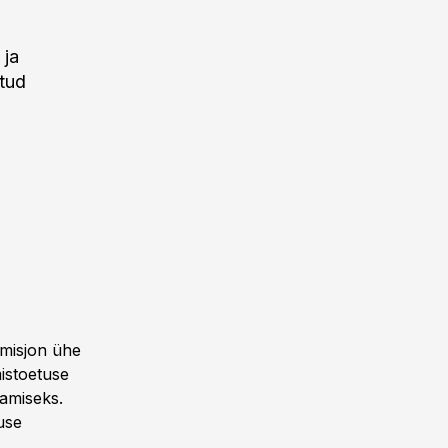
 ja
atud
omisjon ühe
istoetuse
tamiseks.
use