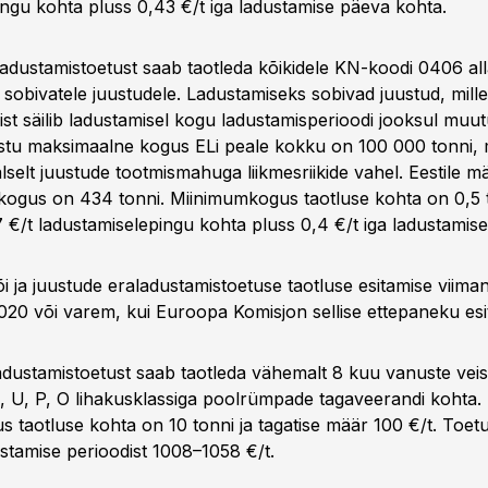
ingu kohta pluss 0,43 €/t iga ladustamise päeva kohta.
adustamistoetust saab taotleda kõikidele KN-koodi 0406 all
sobivatele juustudele. Ladustamiseks sobivad juustud, mille 
ist säilib ladustamisel kogu ladustamisperioodi jooksul muu
stu maksimaalne kogus ELi peale kokku on 100 000 tonni, 
lselt juustude tootmismahuga liikmesriikide vahel. Eestile m
ogus on 434 tonni. Miinimumkogus taotluse kohta on 0,5 
 €/t ladustamiselepingu kohta pluss 0,4 €/t iga ladustamis
õi ja juustude eraladustamistoetuse taotluse esitamise viim
2020 või varem, kui Euroopa Komisjon sellise ettepaneku esi
ladustamistoetust saab taotleda vähemalt 8 kuu vanuste veis
E, U, P, O lihakusklassiga poolrümpade tagaveerandi kohta.
 taotluse kohta on 10 tonni ja tagatise määr 100 €/t. To
ustamise perioodist 1008–1058 €/t.