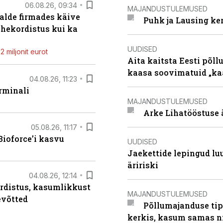
06.08.26, 09:34
MAJANDUSTULEMUSED
alde firmades käive
Puhk ja Lausing ke
ahekordistus kui ka
UUDISED
 miljonit eurot
Aita kaitsta Eesti põllu
kaasa soovimatuid „kaa
04.08.26, 11:23
rminali
MAJANDUSTULEMUSED
Arke Lihatööstuse 
05.08.26, 11:17
ioforce’i kasvu
UUDISED
Jaekettide lepingud luub
äririski
04.08.26, 12:14
rdistus, kasumlikkust
MAJANDUSTULEMUSED
evõtted
Põllumajanduse tip
kerkis, kasum samas ni