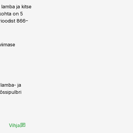
 lamba ja kitse
kohta on 5
rioodist 866–
viimase
 lamba- ja
õssipulbri
Vihja