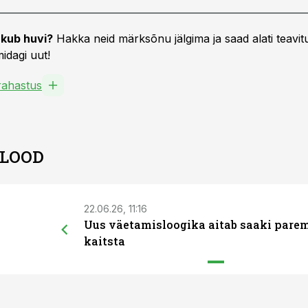
kub huvi?
Hakka neid märksõnu jälgima ja saad alati teavitu
idagi uut!
ahastus
 LOOD
22.06.26, 11:16
Uus väetamisloogika aitab saaki pare
kaitsta