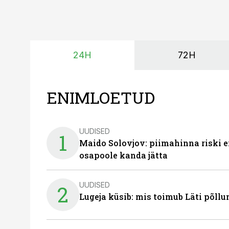
24H
72H
ENIMLOETUD
UUDISED
1
Maido Solovjov: piimahinna riski ei
osapoole kanda jätta
UUDISED
2
Lugeja küsib: mis toimub Läti põll