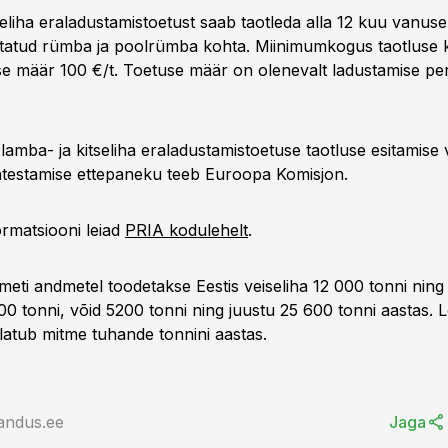
eliha eraladustamistoetust saab taotleda alla 12 kuu vanuse
utatud rümba ja poolrümba kohta. Miinimumkogus taotluse 
tise määr 100 €/t. Toetuse määr on olenevalt ladustamise pe
 lamba- ja kitseliha eraladustamistoetuse taotluse esitamise 
testamise ettepaneku teeb Euroopa Komisjon.
rmatsiooni leiad
PRIA kodulehelt
.
ameti andmetel toodetakse Eestis veiseliha 12 000 tonni ning
600 tonni, võid 5200 tonni ning juustu 25 600 tonni aastas. L
latub mitme tuhande tonnini aastas.
andus.ee
Jaga