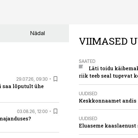
Nädal
VIIMASED U
SAATED
Läti toidu käibema
riik teeb seal tugevat k
29.07.26, 09:30
 saa lõputult ühe
UUDISED
Keskkonnaamet andis J
03.08.26, 12:00
umajanduses?
UUDISED
Eluaseme kaaslaenust 