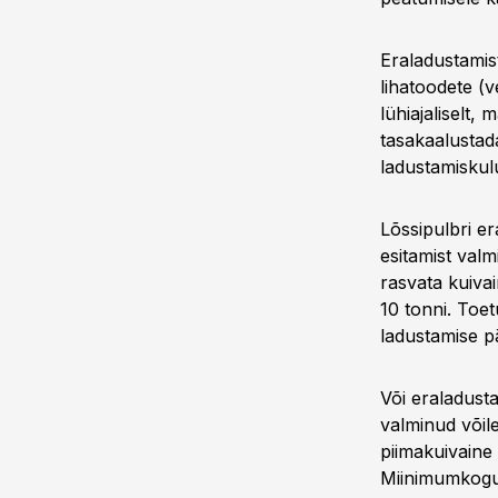
Eraladustamist
lihatoodete (v
lühiajaliselt,
tasakaalustad
ladustamiskul
Lõssipulbri e
esitamist valm
rasvata kuiva
10 tonni. Toet
ladustamise p
Või eraladust
valminud võil
piimakuivaine
Miinimumkogus