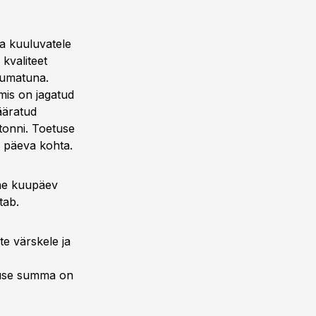
a kuuluvatele
kvaliteet
tumatuna.
mis on jagatud
ääratud
tonni. Toetuse
e päeva kohta.
ane kuupäev
tab.
te värskele ja
etuse summa on