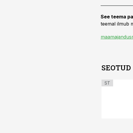
See teema pa
teemal ilmub m
maamajandusr
SEOTUD
ST