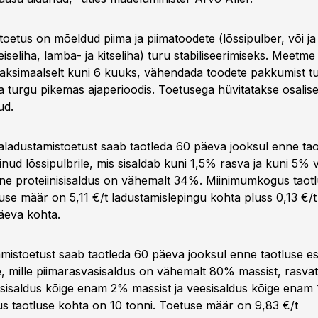
oetus on mõeldud piima ja piimatoodete (lõssipulber, või ja 
eiseliha, lamba- ja kitseliha) turu stabiliseerimiseks. Meet
 maksimaalselt kuni 6 kuuks, vähendada toodete pakkumist tu
a turgu pikemas ajaperioodis. Toetusega hüvitatakse osalise
ud.
raladustamistoetust saab taotleda 60 päeva jooksul enne tao
inud lõssipulbrile, mis sisaldab kuni 1,5% rasva ja kuni 5% v
ine proteiinisisaldus on vähemalt 34%. Miinimumkogus taot
use määr on 5,11 €/t ladustamislepingu kohta pluss 0,13 €/t
äeva kohta.
amistoetust saab taotleda 60 päeva jooksul enne taotluse es
e, mille piimarasvasisaldus on vähemalt 80% massist, rasva
 sisaldus kõige enam 2% massist ja veesisaldus kõige enam
 taotluse kohta on 10 tonni. Toetuse määr on 9,83 €/t