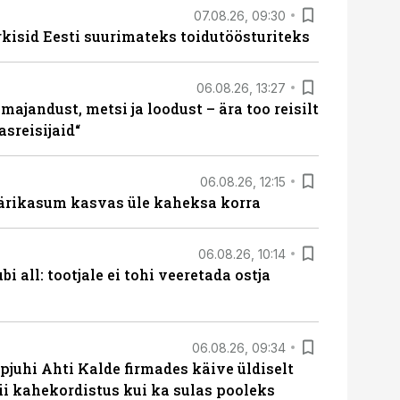
07.08.26, 09:30
rkisid Eesti suurimateks toidutöösturiteks
06.08.26, 13:27
majandust, metsi ja loodust – ära too reisilt
sreisijaid“
06.08.26, 12:15
ärikasum kasvas üle kaheksa korra
06.08.26, 10:14
i all: tootjale ei tohi veeretada ostja
06.08.26, 09:34
pjuhi Ahti Kalde firmades käive üldiselt
i kahekordistus kui ka sulas pooleks