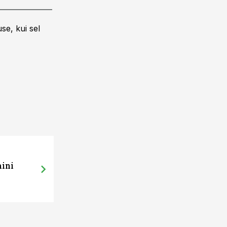
se, kui sel
mini