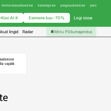
Iseteenindus
kinnisvarauudised.ee
kalastaja.ee
palgauudised.ee
personaliuudi
Telli Põllumajandus
Küsi AI-lt
Esimene kuu -70%
Logi sisse
ikud lingid
Radar
Minu Põllumajandus
taalsesse
la vajalik
te