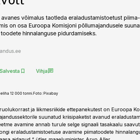
 avanes võimalus taotleda eraladustamistoetust piima-
, mis on osa Euroopa Komisjoni põllumajandusele suun
st toodete hinnalanguse pidurdamiseks.
jandus.ee
Salvesta
Vihja
liha 12 000 tonni.
Foto:
Pixabay
uruolukorrast ja liikmesriikide ettepanekutest on Euroopa K
jandussektorile suunatud kriisipaketist avanud eraladustam
eetme avamine annab turule selge signaali tasakaalu saavu
 ongi eraladustamistoetuse avamine piimatoodete hinnalang
aasa aidanud,“ ütles maaeluminister Arvo Aller.