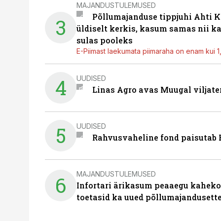
MAJANDUSTULEMUSED
Põllumajanduse tippjuhi Ahti K
3
üldiselt kerkis, kasum samas nii k
sulas pooleks
E-Piimast laekumata piimaraha on enam kui 1,2
UUDISED
4
Linas Agro avas Muugal viljate
UUDISED
5
Rahvusvaheline fond paisutab B
MAJANDUSTULEMUSED
6
Infortari ärikasum peaaegu kaheko
toetasid ka uued põllumajandusett