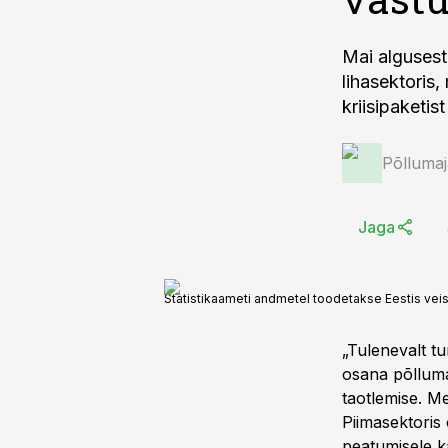
Mai algusest
lihasektoris
kriisipaketi
Põlluma
Jaga
Statistikaameti andmetel toodetakse Eestis veise
„Tulenevalt t
osana põlluma
taotlemise. M
Piimasektoris
peatumisele k