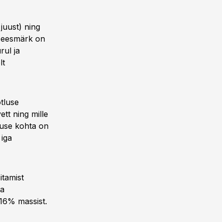
juust) ning
me eesmärk on
rul ja
lt
tluse
ett ning mille
luse kohta on
 iga
itamist
ta
 16% massist.