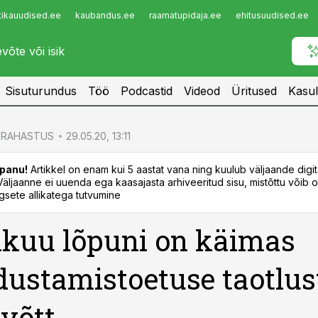
tikauudised.ee
kaubandus.ee
raamatupidaja.ee
ehitusuudised.ee
Infopank
Radar
Sisuturundus
Töö
Podcastid
Videod
Üritused
Kasul
RAHASTUS
29.05.20, 13:11
panu!
Artikkel on enam kui 5 aastat vana ning kuulub väljaande digi
. Väljaanne ei uuenda ega kaasajasta arhiveeritud sisu, mistõttu võib ol
sete allikatega tutvumine
kuu lõpuni on käimas
dustamistoetuse taotlus
võtt