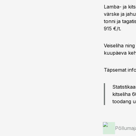
Lamba- ja kits
värske ja jah
tonni ja taga
915 €/t.
Veiseliha ning
kuupäeva keh
Täpsemat info
Statistika
kitseliha 
toodang u
Põllumaj