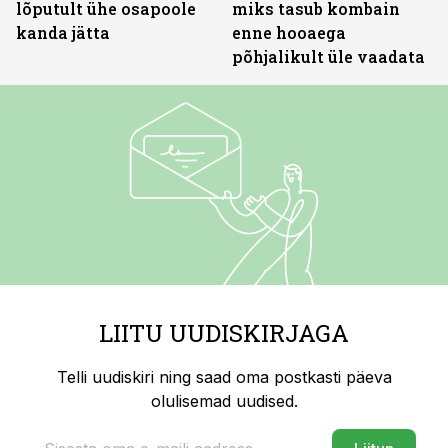
lõputult ühe osapoole
miks tasub kombain
kanda jätta
enne hooaega
põhjalikult üle vaadata
LIITU UUDISKIRJAGA
Telli uudiskiri ning saad oma postkasti päeva
olulisemad uudised.