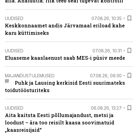
alla. Analüütik: riik teeb seal tugevat kontrolli
UUDISED
07.08.26, 10:35
Keskkonnaamet andis Järvamaal eriload kahe
karu küttimiseks
UUDISED
07.08.26, 10:31
Eluaseme kaaslaenust saab MES-i püsiv meede
MAJANDUSTULEMUSED
07.08.26, 09:30
Puhk ja Lausing kerkisid Eesti suurimateks
toidutöösturiteks
UUDISED
06.08.26, 13:27
Aita kaitsta Eesti põllumajandust, metsi ja
loodust – ära too reisilt kaasa soovimatuid
„kaasreisijaid“