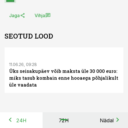
Jaga
Vihja
SEOTUD LOOD
ST
11.06.26, 09:28
Üks seisakupäev võib maksta üle 30 000 euro:
miks tasub kombain enne hooaega põhjalikult
üle vaadata
24H
72H
Nädal