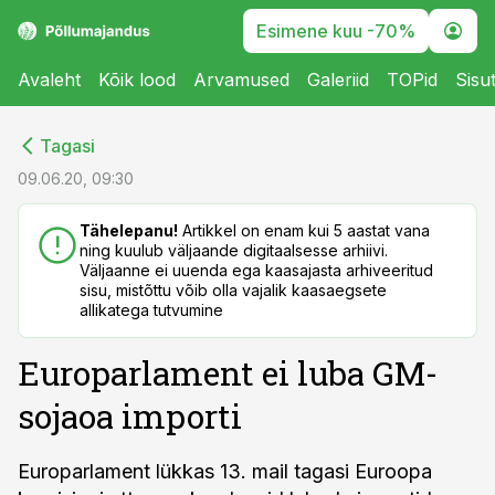
Esimene kuu -70%
Avaleht
Kõik lood
Arvamused
Galeriid
TOPid
Sisu
cebook
cebook
Tagasi
Twitter)
Twitter)
09.06.20, 09:30
kedIn
kedIn
Tähelepanu!
Artikkel on enam kui 5 aastat vana
ning kuulub väljaande digitaalsesse arhiivi.
ail
ail
Väljaanne ei uuenda ega kaasajasta arhiveeritud
sisu, mistõttu võib olla vajalik kaasaegsete
k
k
allikatega tutvumine
Europarlament ei luba GM-
sojaoa importi
Europarlament lükkas 13. mail tagasi Euroopa