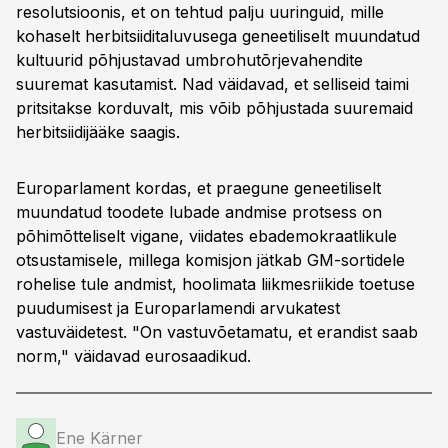
resolutsioonis, et on tehtud palju uuringuid, mille
kohaselt herbitsiiditaluvusega geneetiliselt muundatud
kultuurid põhjustavad umbrohutõrjevahendite
suuremat kasutamist. Nad väidavad, et selliseid taimi
pritsitakse korduvalt, mis võib põhjustada suuremaid
herbitsiidijääke saagis.
Europarlament kordas, et praegune geneetiliselt
muundatud toodete lubade andmise protsess on
põhimõtteliselt vigane, viidates ebademokraatlikule
otsustamisele, millega komisjon jätkab GM-sortidele
rohelise tule andmist, hoolimata liikmesriikide toetuse
puudumisest ja Europarlamendi arvukatest
vastuväidetest. "On vastuvõetamatu, et erandist saab
norm," väidavad eurosaadikud.
Ene Kärner