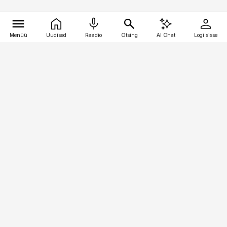
Menüü
Uudised
Raadio
Otsing
AI Chat
Logi sisse
Vana-Lõuna 39/1, 19094 Tallinn
(+372) 667 0111
pollumajandus@pollumajandus.ee
Telli
Reklaam
Firmast
Sisu kasutamisõigused
Ajakirjaniku
eetikakoodeks
Üldtingimused
Privaatsustingimused
Küpsiste poliitika
KKK