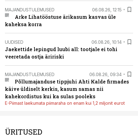
MAJANDUSTULEMUSED
06.08.26, 12:15
Arke Lihatööstuse ärikasum kasvas üle
kaheksa korra
UUDISED
06.08.26, 10:14
Jaekettide lepingud luubi all: tootjale ei tohi
veeretada ostja äririski
MAJANDUSTULEMUSED
06.08.26, 09:34
Põllumajanduse tippjuhi Ahti Kalde firmades
käive üldiselt kerkis, kasum samas nii
kahekordistus kui ka sulas pooleks
E-Piimast laekumata piimaraha on enam kui 1,2 miljonit eurot
ÜRITUSED