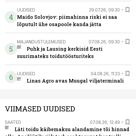
UUDISED
29.07.26, 09:30
4
Maido Solovjov: piimahinna riski ei saa
lõputult ühe osapoole kanda jätta
MAJANDUSTULEMUSED
07.08.26, 09:30
5
Puhk ja Lausing kerkisid Eesti
suurimateks toidutöösturiteks
UUDISED
04.08.26, 11:23
6
Linas Agro avas Muugal viljaterminali
VIIMASED UUDISED
SAATED
07.08.26, 12:49
Läti toidu käibemaksu alandamine tõi hinnad