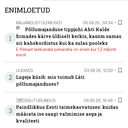
ENIMLOETUD
MAJANDUSTULEMUSED
06.08.26, 09:34
Põllumajanduse tippjuhi Ahti Kalde
firmades käive üldiselt kerkis, kasum samas
1
nii kahekordistus kui ka sulas pooleks
E-Piimast laekumata piimaraha on enam kui 1,2 miljonit
eurot
UUDISED
03.08.26, 12:00
2
Lugeja küsib: mis toimub Läti
põllumajanduses?
SISUTURUNDUS
09.06.26, 16:46
ST
Paindlikkus Eesti taimekasvatuses: kuidas
3
määrata ise saagi valmimise aega ja
kvaliteeti