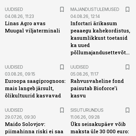
UUDISED
MAJANDUSTULEMUSED
04.08.26, 11:23
04.08.26, 12:14
Linas Agro avas
Infortari ärikasum
Muugal viljaterminali
peaaegu kahekordistus,
kasumlikkust toetasid
ka uued
põllumajandusettevõtted
UUDISED
UUDISED
03.08.26, 09:15
05.08.26, 11:17
Euroopa saagiprognoos:
Rahvusvaheline fond
mais langeb järsult,
paisutab Bioforce’i
õlikultuurid kasvavad
kasvu
ST
UUDISED
SISUTURUNDUS
29.07.26, 09:30
11.06.26, 09:28
Maido Solovjov:
Üks seisakupäev võib
piimahinna riski ei saa
maksta üle 30 000 euro: