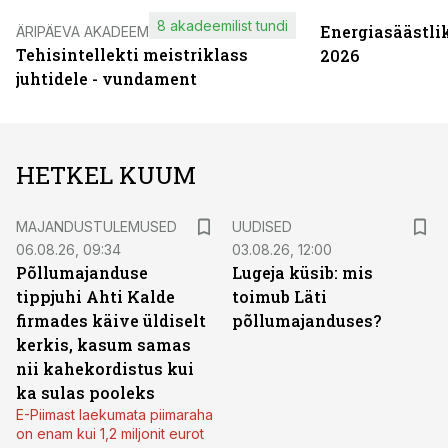
8 akadeemilist tundi
Energiasäästli
ÄRIPÄEVA AKADEEMIA
Tehisintellekti meistriklass
2026
juhtidele - vundament
HETKEL KUUM
MAJANDUSTULEMUSED
UUDISED
06.08.26, 09:34
03.08.26, 12:00
Põllumajanduse
Lugeja küsib: mis
tippjuhi Ahti Kalde
toimub Läti
firmades käive üldiselt
põllumajanduses?
kerkis, kasum samas
nii kahekordistus kui
ka sulas pooleks
E-Piimast laekumata piimaraha
on enam kui 1,2 miljonit eurot