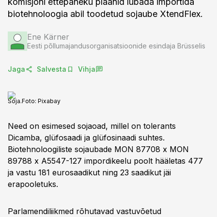
komisjoni ettepaneku plaanid lubada importida
biotehnoloogia abil toodetud sojaube XtendFlex.
Ene Kärner
Eesti põllumajandusorganisatsioonide esindaja Brüsselis
Jaga
Salvesta
Vihja
Soja.
Foto:
Pixabay
Need on esimesed sojaoad, millel on tolerants
Dicamba, glüfosaadi ja glüfosinaadi suhtes.
Biotehnoloogiliste sojaubade MON 87708 x MON
89788 x A5547-127 impordikeelu poolt hääletas 477
ja vastu 181 eurosaadikut ning 23 saadikut jäi
erapooletuks.
Parlamendiliikmed rõhutavad vastuvõetud