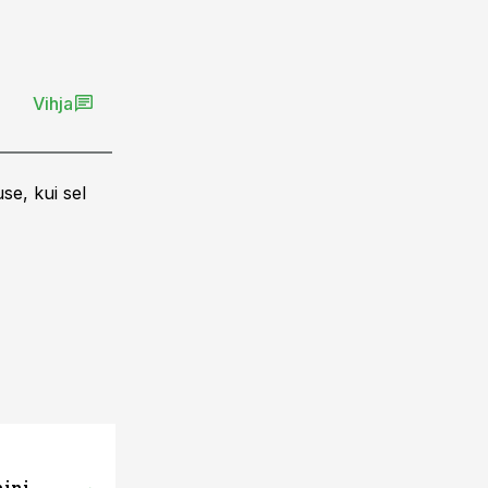
Vihja
se, kui sel
mini