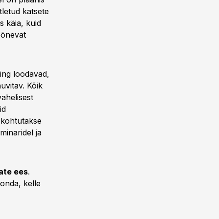
tletud katsete
s käia, kuid
 põnevat
ning loodavad,
uvitav. Kõik
ahelisest
id
, kohtutakse
minaridel ja
rate ees
.
onda, kelle