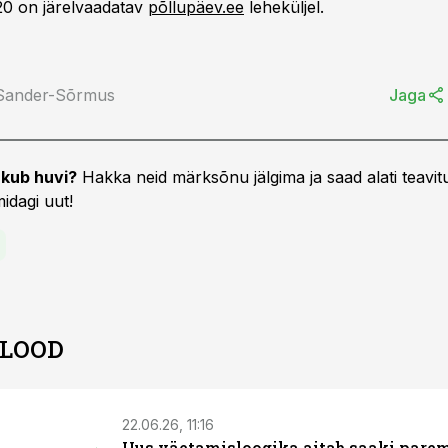
20 on järelvaadatav
põllupäev.ee
leheküljel.
 Sander-Sõrmus
Jaga
kub huvi?
Hakka neid märksõnu jälgima ja saad alati teavitu
idagi uut!
 LOOD
22.06.26, 11:16
Uus väetamisloogika aitab saaki pare