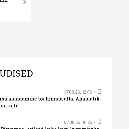
UDISED
07.08.26, 12:49
ksu alandamine tõi hinnad alla. Analüütik:
ontrolli
07.08.26, 10:35
ärvamaal eriload kahe karu küttimiseks