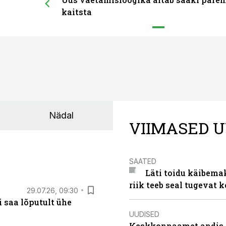
kaitsta
Nädal
VIIMASED U
SAATED
Läti toidu käibema
riik teeb seal tugevat k
29.07.26, 09:30
 saa lõputult ühe
UUDISED
Keskkonnaamet andis J