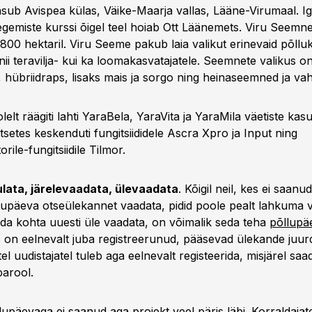
sub Avispea külas, Väike-Maarja vallas, Lääne-Virumaal. I
gemiste kurssi õigel teel hoiab Ott Läänemets. Viru Seemne
800 hektaril. Viru Seeme pakub laia valikut erinevaid põllu
ii teravilja- kui ka loomakasvatajatele. Seemnete valikus on
, hübriidraps, lisaks mais ja sorgo ning heinaseemned ja vah
elt räägiti lahti YaraBela, YaraVita ja YaraMila väetiste kas
tsetes keskenduti fungitsiididele Ascra Xpro ja Input ning
rile-fungitsiidile Tilmor.
ulata, järelevaadata, ülevaadata
. Kõigil neil, kes ei saanud
llupäeva otseülekannet vaadata, pidid poole pealt lahkuma v
a kohta uuesti üle vaadata, on võimalik seda teha
põllupä
es on eelnevalt juba registreerunud, pääsevad ülekande juu
el uudistajatel tuleb aga eelnevalt registeerida, misjärel saa
arool.
lupäevaga ei saanud aga projekt veel päris läbi. Korraldajat