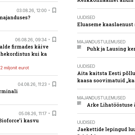
03.08.26, 12:00
umajanduses?
UUDISED
Eluaseme kaaslaenust 
06.08.26, 09:34
MAJANDUSTULEMUSED
alde firmades käive
Puhk ja Lausing ke
ahekordistus kui ka
UUDISED
 miljonit eurot
Aita kaitsta Eesti põllu
kaasa soovimatuid „kaa
04.08.26, 11:23
rminali
MAJANDUSTULEMUSED
Arke Lihatööstuse 
05.08.26, 11:17
ioforce’i kasvu
UUDISED
Jaekettide lepingud luub