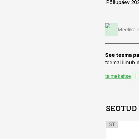
Põllupäev 20
Meelika
See teema pa
teemal ilmub m
taimekaitse
SEOTUD
ST