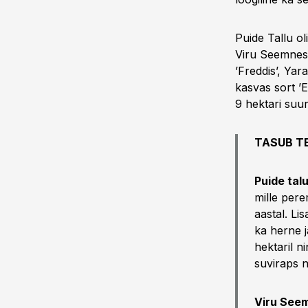
Puide Tallu ol
Viru Seemnes o
’Freddis’, Yar
kasvas sort ’E
9 hektari suur
TASUB T
Puide tal
mille pere
aastal. Li
ka herne 
hektaril ni
suviraps n
Viru See