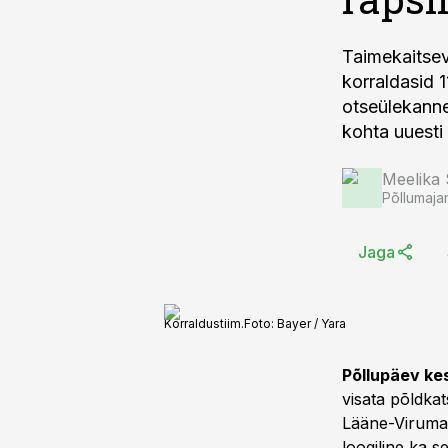
Taimekaitsev
korraldasid 1
otseülekanne
kohta uuesti
Meelika
Põllumaja
Jaga
Korraldustiim.
Foto:
Bayer / Yara
Põllupäev kes
visata põldkat
Lääne-Virumaa
loogiline ka se