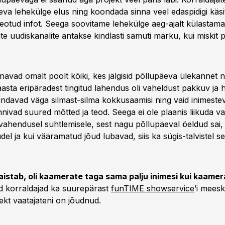
eva lehekülge elus ning koondada sinna veel edaspidigi käsi
seotud infot. Seega soovitame lehekülge aeg-ajalt külastama
ate uudiskanalite antakse kindlasti samuti märku, kui miskit
navad omalt poolt kõiki, kes jälgisid põllupäeva ülekannet 
asta eripäradest tingitud lahendus oli vaheldust pakkuv ja h
hindavad väga silmast-silma kokkusaamisi ning vaid inimestev
nivad suured mõtted ja teod. Seega ei ole plaanis liikuda va
 vahendusel suhtlemisele, sest nagu põllupäeval öeldud sai
udel ja kui vääramatud jõud lubavad, siis ka sügis-talvistel se
paistab, oli kaamerate taga sama palju inimesi kui kaame
d korraldajad ka suurepärast
funTIME showservice
’i meesk
ekt vaatajateni on jõudnud.