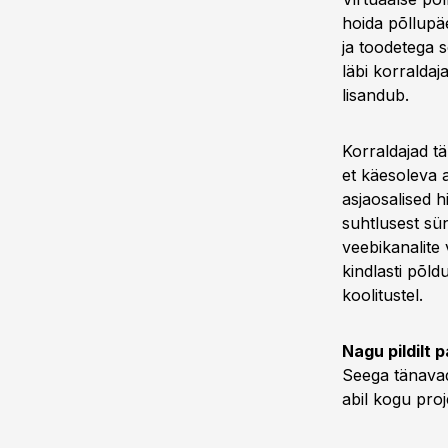
hoida põllupä
ja toodetega 
läbi korraldaj
lisandub.
Korraldajad tä
et käesoleva a
asjaosalised 
suhtlusest sün
veebikanalite
kindlasti põld
koolitustel.
Nagu pildilt 
Seega tänava
abil kogu proj