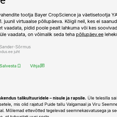
ahendite tootja Bayer CropScience ja väetisetootja 
1. juunil virtuaalse põllupäeva. Kõigil neil, kes ei saan
t vaadata, pidid poole pealt lahkuma või kes sooviv
 üle vaadata, on võimalik seda teha
põllupäev.ee
lehekü
 Sander-Sõrmus
ndus.ee juht
Salvesta
Vihja
kendus talikultuuridele – nisule ja rapsile.
Üle telesilla sa
setele, mis olid rajatud Puide tallu Valgamaal ja Viru Seemn
l. Mõlemad ettevõtted tegelevad seemnekasvatusega ja see
e, et tutvustati uusi sorte.