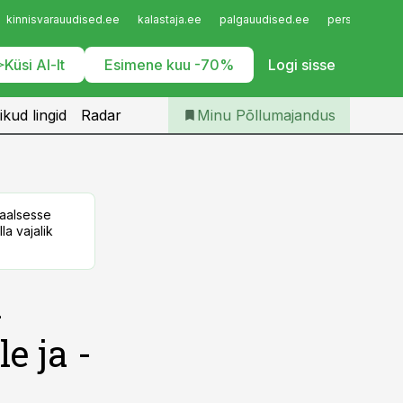
Iseteenindus
kinnisvarauudised.ee
kalastaja.ee
palgauudised.ee
personaliuudi
Telli Põllumajandus
Küsi AI-lt
Esimene kuu -70%
Logi sisse
ikud lingid
Radar
Minu Põllumajandus
taalsesse
la vajalik
a
e ja -