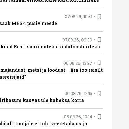
07.08.26, 10:31
saab MES-i püsiv meede
07.08.26, 09:30
rkisid Eesti suurimateks toidutöösturiteks
06.08.26, 13:27
majandust, metsi ja loodust – ära too reisilt
sreisijaid“
06.08.26, 12:15
ärikasum kasvas üle kaheksa korra
06.08.26, 10:14
i all: tootjale ei tohi veeretada ostja