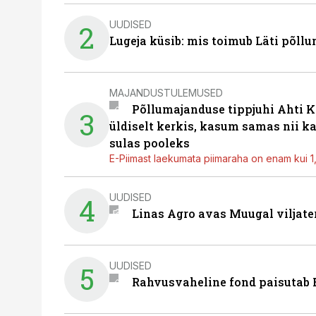
UUDISED
2
Lugeja küsib: mis toimub Läti põll
MAJANDUSTULEMUSED
Põllumajanduse tippjuhi Ahti K
3
üldiselt kerkis, kasum samas nii k
sulas pooleks
E-Piimast laekumata piimaraha on enam kui 1,2
UUDISED
4
Linas Agro avas Muugal viljate
UUDISED
5
Rahvusvaheline fond paisutab B