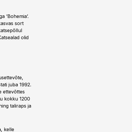
uga ’Bohemia’.
kasvas sort
katsepõllul
Katsealad olid
settevõte,
ati juba 1992.
e ettevõttes
du kokku 1200
ning taliraps ja
, kelle