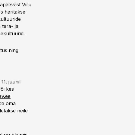
gapäevast Viru
s haritakse
kultuuride
 tera- ja
ekultuurid.
utus ning
 11. juunil
õi kes
ev.ee
rde oma
detakse neile
el on plaanis