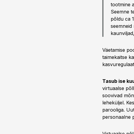
tootmine a
Seemne te
põldu ca 1
seemneid n
kaunviljad
Väetamise pool
taimekaitse ka
kasvuregulaato
Tasub ise ku
virtuaalse põ
soovivad mõnd
leheküljel. K
parooliga. Uut
personaalne p
Virtuaalse põl