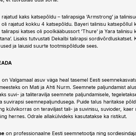
i rajatud kaks katsepõldu – talirapsiga ’Armstrong’ ja talinis
li rajatud kokku 4 katsepõldu. Bayeri talinisu katsepõllul 
a talirapsi katses oli poolkääbussort ’Thure’ ja Yara talinisu 
tana’. Lisaks tutvustati Dekalbi talirapsi sordivõrdluskatset. 
used ja laiusid suurte tootmispõldude sees.
EADA
u
on Valgamaal asuv väga heal tasemel Eesti seemnekasvatu
meesteks on Mati ja Ahti Nurm. Seemnete paljundamist alust
saks suvi- ja taliteravilja seemnete paljundamisele, tegeletaks
ja suvirapsi seemnepaljundusega. Puide talus haritakse põl
ng külvikorras on teraviljast tali- ja suvinisu, suvioder, kaer 
ing hernes. Odrale allakülvideks kasutatakse ka ristikut.
me
on professionaalne Eesti seemnetootja ning sordiesindaja