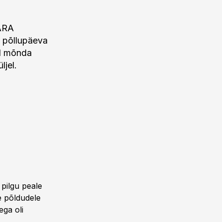
YARA
ud põllupäeva
ad mõnda
ljel.
i pilgu peale
e põldudele
ga oli