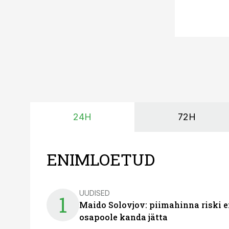
24H
72H
ENIMLOETUD
UUDISED
1
Maido Solovjov: piimahinna riski ei
osapoole kanda jätta