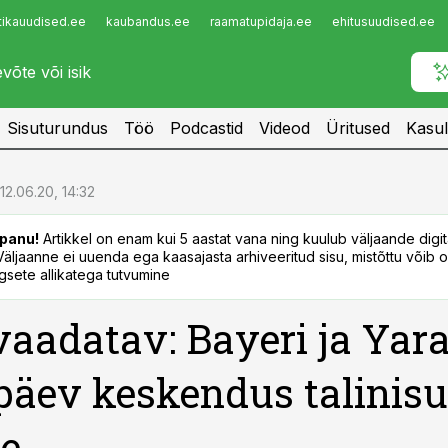
tikauudised.ee
kaubandus.ee
raamatupidaja.ee
ehitusuudised.ee
Infopank
Radar
Sisuturundus
Töö
Podcastid
Videod
Üritused
Kasul
12.06.20, 14:32
panu!
Artikkel on enam kui 5 aastat vana ning kuulub väljaande digi
. Väljaanne ei uuenda ega kaasajasta arhiveeritud sisu, mistõttu võib ol
sete allikatega tutvumine
vaadatav: Bayeri ja Yar
päev keskendus talinisul
le