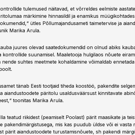
ontrollide tulemused näitavad, et võrreldes eelmiste aastat
itolumaa märkimine hinnasildil ja enamikus müügikohtade
okumendid,“ ütles Põllumajandusameti taimetervise ja aian
nik Marika Arula.
auba juures olevad saatedokumendid on olnud abiks kaub
a kontrollide suunamisel. Maaletooja hulgilaos nõuete eiram
a nende suhtes meetmete kohaldamine võimaldab ennetada 
poolt.
samet tänab Eesti tootjaid tiheda koostöö, pakendite selge
ja aiandustoodete päritolu usaldusväärsust kinnitavate abi
est,“ toonitas Marika Arula.
lla teatud riikidest (peamiselt Poolast) pärit maasikate ja teis
e pakendimärgistusega, mis kas puudub üldse või ei vasta 
idest pärit aiandustoodete turustamisnõuete, sh pakendi märg