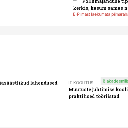
Põllumajanduse tip
kerkis, kasum samas ni
E-Piimast laekumata piimaraha
8 akadeemilis
iasäästlikud lahendused
IT KOOLITUS
Muutuste juhtimise kooli
praktilised tööriistad