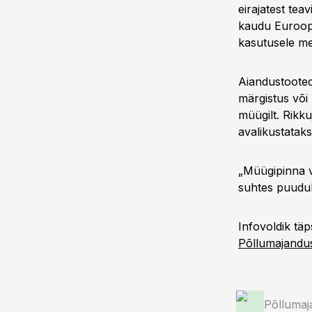
eirajatest te
kaudu Euroopa 
kasutusele me
Aiandustooted,
märgistus või 
müügilt. Rikk
avalikustatak
„Müügipinna v
suhtes puudub
Infovoldik tä
Põllumajandus
Põllumaj