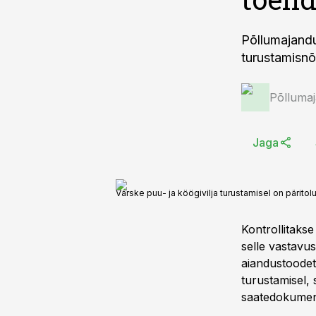
Põllumajandu
turustamisnõu
Põlluma
Jaga
Värske puu- ja köögivilja turustamisel on pärito
Kontrollitakse
selle vastavu
aiandustoodet
turustamisel, 
saatedokumend