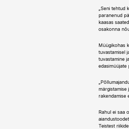
„Seni tehtud k
paranenud pär
kaasas saated
osakonna nõu
Müügikohas k
tuvastamisel j
tuvastamine j
edasimüüjate 
„Põllumajandu
märgistamise 
rakendamise e
Rahul ei saa o
aiandustoodet
Teistest riik