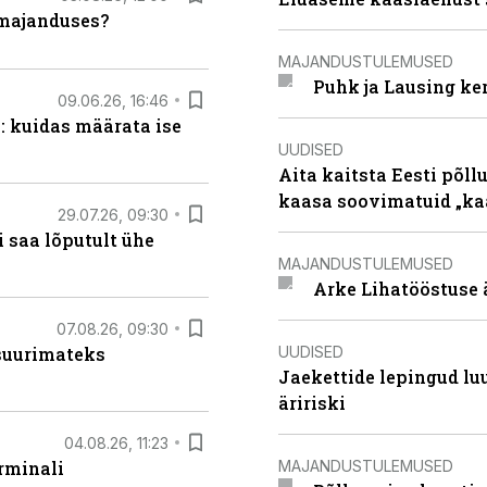
umajanduses?
MAJANDUSTULEMUSED
Puhk ja Lausing ke
09.06.26, 16:46
: kuidas määrata ise
UUDISED
Aita kaitsta Eesti põllu
kaasa soovimatuid „kaa
29.07.26, 09:30
 saa lõputult ühe
MAJANDUSTULEMUSED
Arke Lihatööstuse 
07.08.26, 09:30
UUDISED
 suurimateks
Jaekettide lepingud luub
äririski
04.08.26, 11:23
MAJANDUSTULEMUSED
rminali