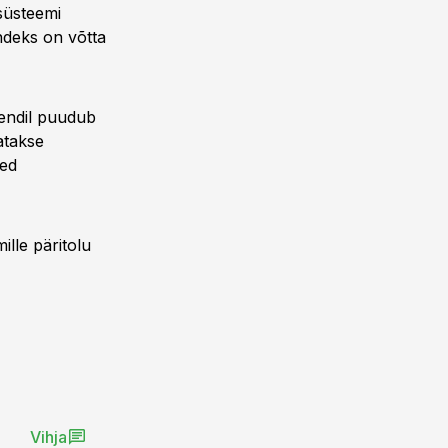
süsteemi
andeks on võtta
kendil puudub
atakse
med
lle päritolu
Vihja