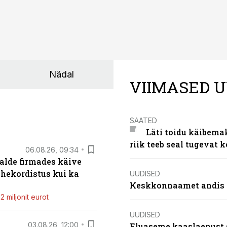
Nädal
VIIMASED U
SAATED
Läti toidu käibema
riik teeb seal tugevat k
06.08.26, 09:34
alde firmades käive
ahekordistus kui ka
UUDISED
Keskkonnaamet andis J
 miljonit eurot
UUDISED
03.08.26, 12:00
Eluaseme kaaslaenust 