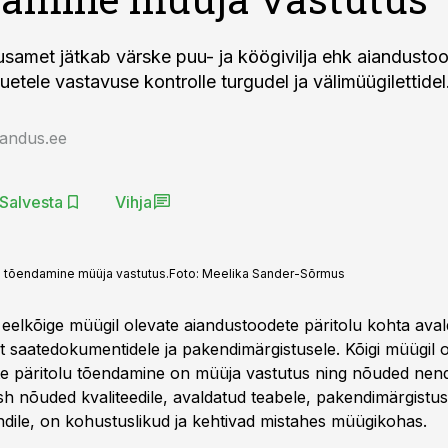
samet jätkab värske puu- ja köögivilja ehk aiandusto
etele vastavuse kontrolle turgudel ja välimüügilettidel
jandus.ee
Salvesta
Vihja
lu tõendamine müüja vastutus.
Foto:
Meelika Sander-Sõrmus
 eelkõige müügil olevate aiandustoodete päritolu kohta aval
st saatedokumentidele ja pakendimärgistusele. Kõigi müügil 
e päritolu tõendamine on müüja vastutus ning nõuded nen
sh nõuded kvaliteedile, avaldatud teabele, pakendimärgistus
ile, on kohustuslikud ja kehtivad mistahes müügikohas.