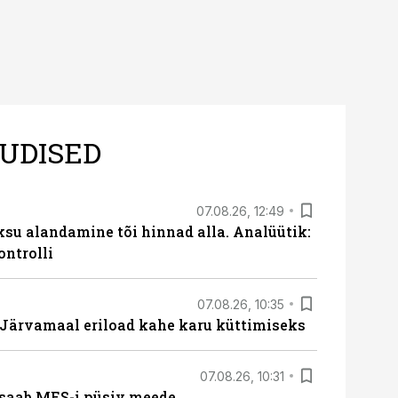
UDISED
07.08.26, 12:49
ksu alandamine tõi hinnad alla. Analüütik:
ontrolli
07.08.26, 10:35
ärvamaal eriload kahe karu küttimiseks
07.08.26, 10:31
saab MES-i püsiv meede