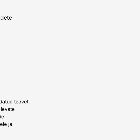
odete
.
datud teavet,
olevate
de
ele ja