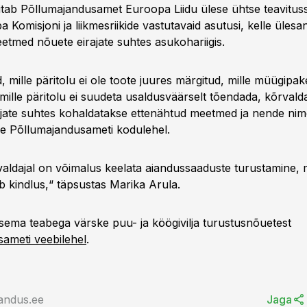
avitab Põllumajandusamet Euroopa Liidu ülese ühtse teavitus
Komisjoni ja liikmesriikide vastutavaid asutusi, kelle üles
etmed nõuete eirajate suhtes asukohariigis.
 mille päritolu ei ole toote juures märgitud, mille müügipa
mille päritolu ei suudeta usaldusväärselt tõendada, kõrvald
ujate suhtes kohaldatakse ettenähtud meetmed ja nende ni
se Põllumajandusameti kodulehel.
aldajal on võimalus keelata aiandussaaduste turustamine, mi
 kindlus,“ täpsustas Marika Arula.
psema teabega värske puu- ja köögivilja turustusnõuetest
ameti veebilehel
.
andus.ee
Jaga