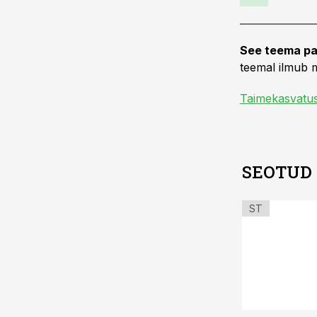
See teema pa
teemal ilmub m
Taimekasvatu
SEOTUD
ST