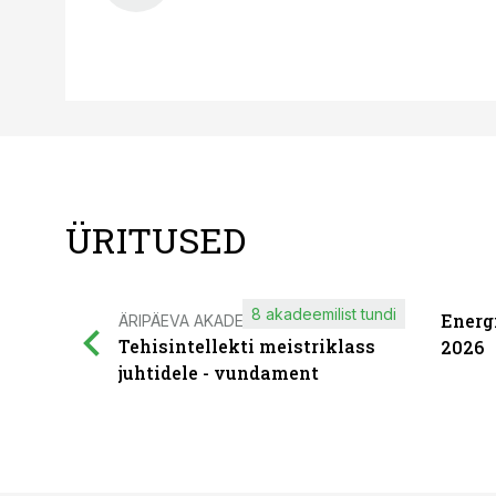
ÜRITUSED
8 akadeemilist tundi
Energ
ÄRIPÄEVA AKADEEMIA
Tehisintellekti meistriklass
2026
juhtidele - vundament