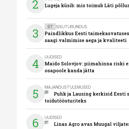
2
Lugeja küsib: mis toimub Läti põll
ST
SISUTURUNDUS
3
Paindlikkus Eesti taimekasvatuses
saagi valmimise aega ja kvaliteeti
UUDISED
4
Maido Solovjov: piimahinna riski ei
osapoole kanda jätta
MAJANDUSTULEMUSED
5
Puhk ja Lausing kerkisid Eesti
toidutöösturiteks
UUDISED
6
Linas Agro avas Muugal viljate