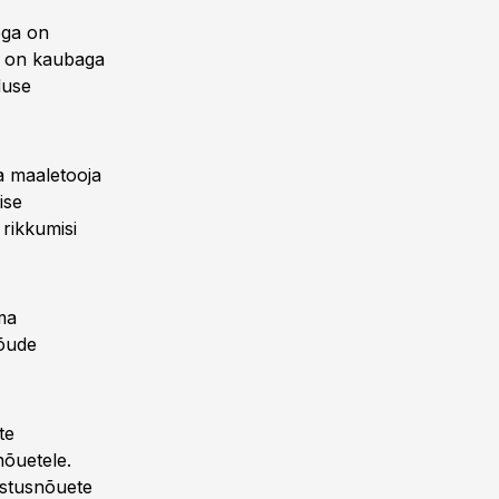
ega on
s on kaubaga
duse
a maaletooja
ise
rikkumisi
ma
nõude
te
nõuetele.
istusnõuete