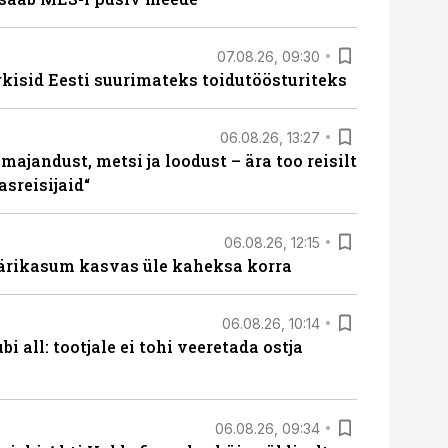
07.08.26, 09:30
rkisid Eesti suurimateks toidutöösturiteks
06.08.26, 13:27
majandust, metsi ja loodust – ära too reisilt
sreisijaid“
06.08.26, 12:15
ärikasum kasvas üle kaheksa korra
06.08.26, 10:14
i all: tootjale ei tohi veeretada ostja
06.08.26, 09:34