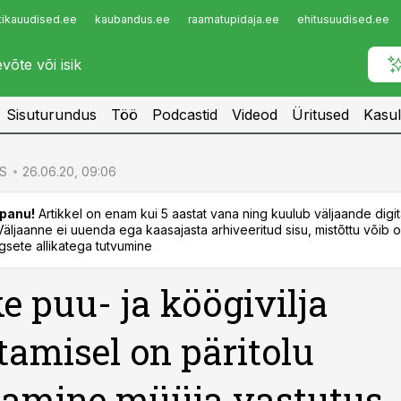
tikauudised.ee
kaubandus.ee
raamatupidaja.ee
ehitusuudised.ee
Infopank
Radar
Sisuturundus
Töö
Podcastid
Videod
Üritused
Kasul
S
26.06.20, 09:06
panu!
Artikkel on enam kui 5 aastat vana ning kuulub väljaande digi
. Väljaanne ei uuenda ega kaasajasta arhiveeritud sisu, mistõttu võib ol
sete allikatega tutvumine
e puu- ja köögivilja
tamisel on päritolu
damine müüja vastutus