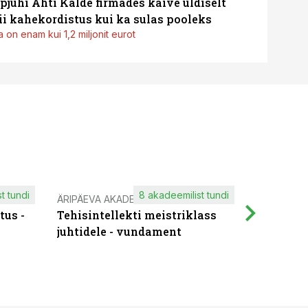
pjuhi Ahti Kalde firmades käive üldiselt
i kahekordistus kui ka sulas pooleks
 on enam kui 1,2 miljonit eurot
t tundi
8 akadeemilist tundi
ÄRIPÄEVA AKADEEMIA
IT KOOLIT
tus -
Tehisintellekti meistriklass
Muutuste
juhtidele - vundament
praktilis