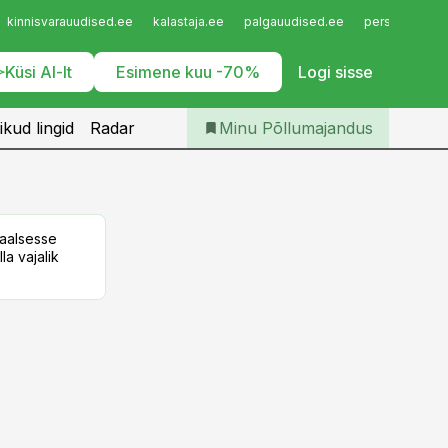
Iseteenindus
kinnisvarauudised.ee
kalastaja.ee
palgauudised.ee
personaliuudi
Telli Põllumajandus
Küsi AI-lt
Esimene kuu -70%
Logi sisse
ikud lingid
Radar
Minu Põllumajandus
taalsesse
la vajalik