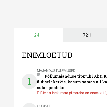
24H
72H
ENIMLOETUD
MAJANDUSTULEMUSED
Põllumajanduse tippjuhi Ahti K
1
üldiselt kerkis, kasum samas nii k
sulas pooleks
E-Piimast laekumata piimaraha on enam kui 1,2
UUDISED