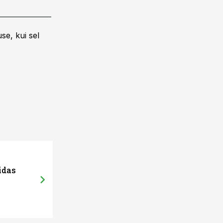
se, kui sel
idas