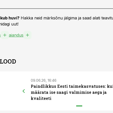
kub huvi?
Hakka neid märksõnu jälgima ja saad alati teavitu
idagi uut!
s
aiandus
 LOOD
09.06.26, 16:46
Paindlikkus Eesti taimekasvatuses: ku
määrata ise saagi valmimise aega ja
kvaliteeti