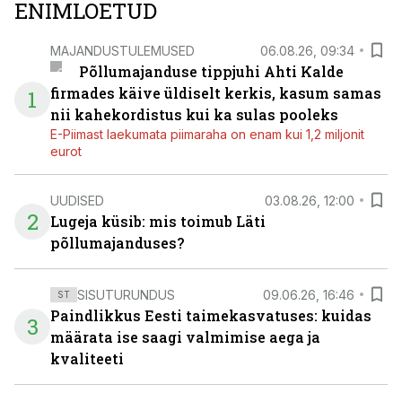
ENIMLOETUD
MAJANDUSTULEMUSED
06.08.26, 09:34
Põllumajanduse tippjuhi Ahti Kalde
firmades käive üldiselt kerkis, kasum samas
1
nii kahekordistus kui ka sulas pooleks
E-Piimast laekumata piimaraha on enam kui 1,2 miljonit
eurot
UUDISED
03.08.26, 12:00
2
Lugeja küsib: mis toimub Läti
põllumajanduses?
SISUTURUNDUS
09.06.26, 16:46
ST
Paindlikkus Eesti taimekasvatuses: kuidas
3
määrata ise saagi valmimise aega ja
kvaliteeti