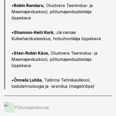
•
Robin Randaru
, Olustvere Teenindus- ja
Maamajanduskool, põllumajandustöötaja
õppekava
•
Shannon-Keiti Kork
, Järvamaa
Kutsehariduskeskus, hobuhooldaja õppekava
•
Sten-Robin Käos
, Olustvere Teenindus- ja
Maamajanduskool, põllumajandustöötaja
õppekava
•
Õnnela Luhila
, Tallinna Tehnikaülikool,
toidutehnoloogia ja -arendus (magistriõpe)
Põllumajandus.ee