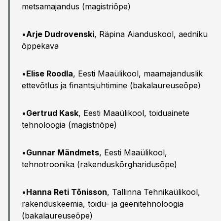
metsamajandus (magistriõpe)
•
Arje Dudrovenski
, Räpina Aianduskool, aedniku
õppekava
•
Elise Roodla
, Eesti Maaülikool, maamajanduslik
ettevõtlus ja finantsjuhtimine (bakalaureuseõpe)
•
Gertrud Kask
, Eesti Maaülikool, toiduainete
tehnoloogia (magistriõpe)
•
Gunnar Mändmets
, Eesti Maaülikool,
tehnotroonika (rakenduskõrgharidusõpe)
•
Hanna Reti Tõnisson
, Tallinna Tehnikaülikool,
rakenduskeemia, toidu- ja geenitehnoloogia
(bakalaureuseõpe)