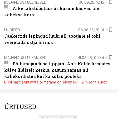
MAJANDUSTULEMUSED
06.08.26, 12:15
Arke Lihatööstuse ärikasum kasvas üle
kaheksa korra
UUDISED
06.08.26, 10:14
Jaekettide lepingud luubi all: tootjale ei tohi
veeretada ostja äririski
MAJANDUSTULEMUSED
06.08.26, 09:34
Põllumajanduse tippjuhi Ahti Kalde firmades
käive üldiselt kerkis, kasum samas nii
kahekordistus kui ka sulas pooleks
E-Piimast laekumata piimaraha on enam kui 1,2 miljonit eurot
ÜRITUSED