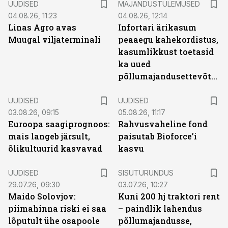
UUDISED
MAJANDUSTULEMUSED
04.08.26, 11:23
04.08.26, 12:14
Linas Agro avas
Infortari ärikasum
Muugal viljaterminali
peaaegu kahekordistus,
kasumlikkust toetasid
ka uued
põllumajandusettevõtted
UUDISED
UUDISED
03.08.26, 09:15
05.08.26, 11:17
Euroopa saagiprognoos:
Rahvusvaheline fond
mais langeb järsult,
paisutab Bioforce’i
õlikultuurid kasvavad
kasvu
ST
UUDISED
SISUTURUNDUS
29.07.26, 09:30
03.07.26, 10:27
Maido Solovjov:
Kuni 200 hj traktori rent
piimahinna riski ei saa
– paindlik lahendus
lõputult ühe osapoole
põllumajandusse,