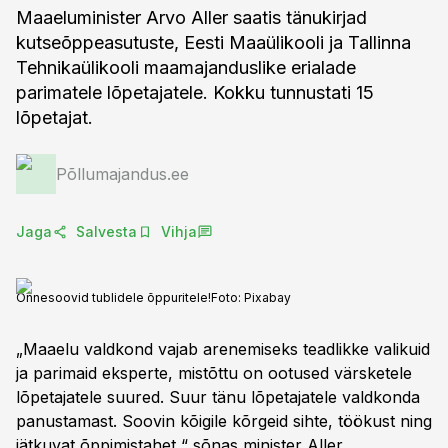
Maaeluminister Arvo Aller saatis tänukirjad
kutseõppeasutuste, Eesti Maaülikooli ja Tallinna
Tehnikaülikooli maamajanduslike erialade
parimatele lõpetajatele. Kokku tunnustati 15
lõpetajat.
Põllumajandus.ee
Jaga
Salvesta
Vihja
Õnnesoovid tublidele õppuritele!
Foto:
Pixabay
„Maaelu valdkond vajab arenemiseks teadlikke valikuid
ja parimaid eksperte, mistõttu on ootused värsketele
lõpetajatele suured. Suur tänu lõpetajatele valdkonda
panustamast. Soovin kõigile kõrgeid sihte, töökust ning
jätkuvat õppimistahet,“ sõnas minister Aller.