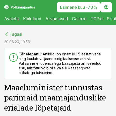
Esimene kuu -70%
Avaleht
Kõik lood
Arvamused
Galeriid
TOPid
Sisu
cebook
cebook
Tagasi
Twitter)
Twitter)
29.06.20, 10:56
kedIn
kedIn
Tähelepanu!
Artikkel on enam kui 5 aastat vana
ning kuulub väljaande digitaalsesse arhiivi.
ail
ail
Väljaanne ei uuenda ega kaasajasta arhiveeritud
sisu, mistõttu võib olla vajalik kaasaegsete
k
k
allikatega tutvumine
Maaeluminister tunnustas
parimaid maamajanduslike
erialade lõpetajaid