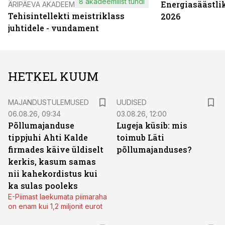
8 akadeemilist tundi
Energiasäästli
ÄRIPÄEVA AKADEEMIA
Tehisintellekti meistriklass
2026
juhtidele - vundament
HETKEL KUUM
MAJANDUSTULEMUSED
UUDISED
06.08.26, 09:34
03.08.26, 12:00
Põllumajanduse
Lugeja küsib: mis
tippjuhi Ahti Kalde
toimub Läti
firmades käive üldiselt
põllumajanduses?
kerkis, kasum samas
nii kahekordistus kui
ka sulas pooleks
E-Piimast laekumata piimaraha
on enam kui 1,2 miljonit eurot