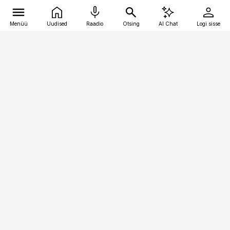
Menüü
Uudised
Raadio
Otsing
AI Chat
Logi sisse
Vana-Lõuna 39/1, 19094 Tallinn
(+372) 667 0111
pollumajandus@pollumajandus.ee
Telli
Reklaam
Firmast
Sisu kasutamisõigused
Ajakirjaniku
eetikakoodeks
Üldtingimused
Privaatsustingimused
Küpsiste poliitika
KKK
Eesti Meediaettevõtete
Eelistuste haldamine