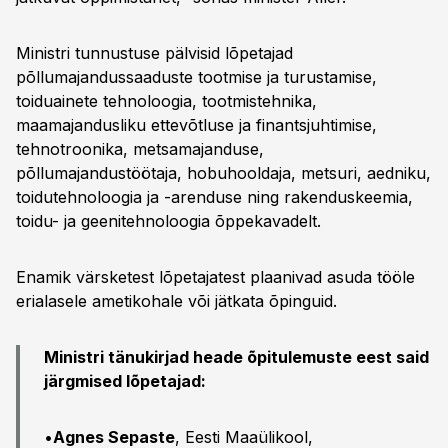
Ministri tunnustuse pälvisid lõpetajad
põllumajandussaaduste tootmise ja turustamise,
toiduainete tehnoloogia, tootmistehnika,
maamajandusliku ettevõtluse ja finantsjuhtimise,
tehnotroonika, metsamajanduse,
põllumajandustöötaja, hobuhooldaja, metsuri, aedniku,
toidutehnoloogia ja -arenduse ning rakenduskeemia,
toidu- ja geenitehnoloogia õppekavadelt.
Enamik värsketest lõpetajatest plaanivad asuda tööle
erialasele ametikohale või jätkata õpinguid.
Ministri tänukirjad heade õpitulemuste eest said
järgmised lõpetajad:
•
Agnes Sepaste
, Eesti Maaülikool,