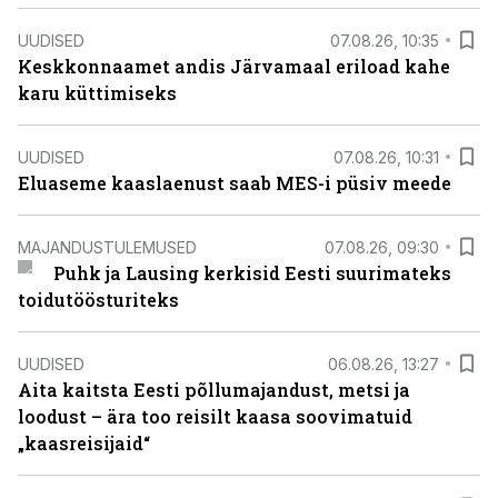
UUDISED
07.08.26, 10:35
Keskkonnaamet andis Järvamaal eriload kahe
karu küttimiseks
UUDISED
07.08.26, 10:31
Eluaseme kaaslaenust saab MES-i püsiv meede
MAJANDUSTULEMUSED
07.08.26, 09:30
Puhk ja Lausing kerkisid Eesti suurimateks
toidutöösturiteks
UUDISED
06.08.26, 13:27
Aita kaitsta Eesti põllumajandust, metsi ja
loodust – ära too reisilt kaasa soovimatuid
„kaasreisijaid“