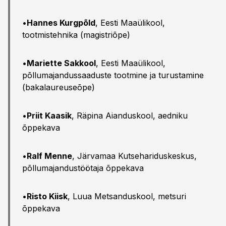
•
Hannes Kurgpõld
, Eesti Maaülikool,
tootmistehnika (magistriõpe)
•
Mariette Sakkool
, Eesti Maaülikool,
põllumajandussaaduste tootmine ja turustamine
(bakalaureuseõpe)
•
Priit Kaasik
, Räpina Aianduskool, aedniku
õppekava
•
Ralf Menne
, Järvamaa Kutsehariduskeskus,
põllumajandustöötaja õppekava
•
Risto Kiisk
, Luua Metsanduskool, metsuri
õppekava