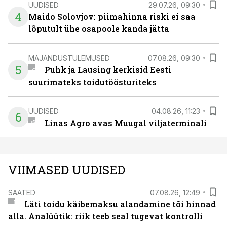
UUDISED
29.07.26, 09:30
4
Maido Solovjov: piimahinna riski ei saa
lõputult ühe osapoole kanda jätta
MAJANDUSTULEMUSED
07.08.26, 09:30
5
Puhk ja Lausing kerkisid Eesti
suurimateks toidutöösturiteks
UUDISED
04.08.26, 11:23
6
Linas Agro avas Muugal viljaterminali
VIIMASED UUDISED
SAATED
07.08.26, 12:49
Läti toidu käibemaksu alandamine tõi hinnad
alla. Analüütik: riik teeb seal tugevat kontrolli