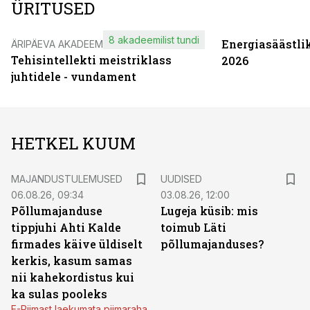
ÜRITUSED
8 akadeemilist tundi
Energiasäästli
ÄRIPÄEVA AKADEEMIA
Tehisintellekti meistriklass
2026
juhtidele - vundament
HETKEL KUUM
MAJANDUSTULEMUSED
UUDISED
06.08.26, 09:34
03.08.26, 12:00
Põllumajanduse
Lugeja küsib: mis
tippjuhi Ahti Kalde
toimub Läti
firmades käive üldiselt
põllumajanduses?
kerkis, kasum samas
nii kahekordistus kui
ka sulas pooleks
E-Piimast laekumata piimaraha