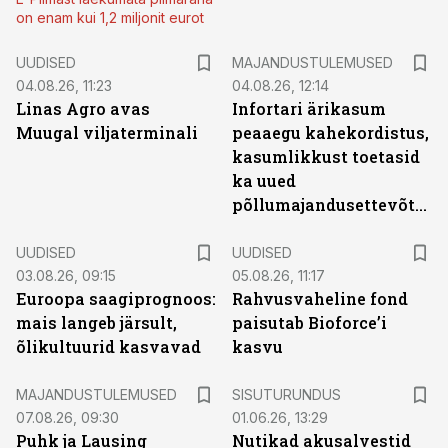
on enam kui 1,2 miljonit eurot
UUDISED
MAJANDUSTULEMUSED
04.08.26, 11:23
04.08.26, 12:14
Linas Agro avas
Infortari ärikasum
Muugal viljaterminali
peaaegu kahekordistus,
kasumlikkust toetasid
ka uued
põllumajandusettevõtted
UUDISED
UUDISED
03.08.26, 09:15
05.08.26, 11:17
Euroopa saagiprognoos:
Rahvusvaheline fond
mais langeb järsult,
paisutab Bioforce’i
õlikultuurid kasvavad
kasvu
ST
MAJANDUSTULEMUSED
SISUTURUNDUS
07.08.26, 09:30
01.06.26, 13:29
Puhk ja Lausing
Nutikad akusalvestid