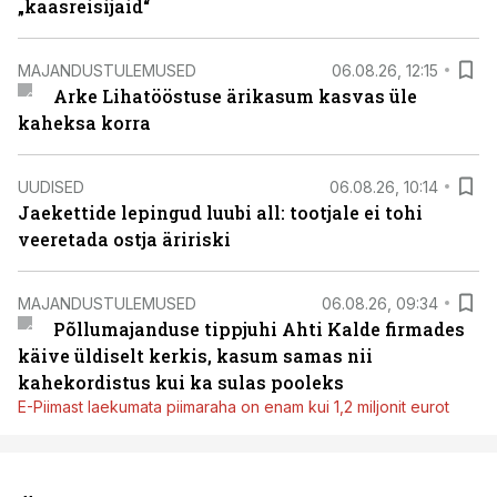
„kaasreisijaid“
MAJANDUSTULEMUSED
06.08.26, 12:15
Arke Lihatööstuse ärikasum kasvas üle
kaheksa korra
UUDISED
06.08.26, 10:14
Jaekettide lepingud luubi all: tootjale ei tohi
veeretada ostja äririski
MAJANDUSTULEMUSED
06.08.26, 09:34
Põllumajanduse tippjuhi Ahti Kalde firmades
käive üldiselt kerkis, kasum samas nii
kahekordistus kui ka sulas pooleks
E-Piimast laekumata piimaraha on enam kui 1,2 miljonit eurot