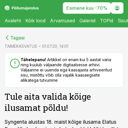
Esimene kuu -70%
Avaleht
Kõik lood
Arvamused
Galeriid
TOPid
Sisu
cebook
cebook
Tagasi
Twitter)
Twitter)
TAIMEKASVATUS
01.07.20, 14:01
kedIn
kedIn
Tähelepanu!
Artikkel on enam kui 5 aastat vana
ning kuulub väljaande digitaalsesse arhiivi.
ail
ail
Väljaanne ei uuenda ega kaasajasta arhiveeritud
sisu, mistõttu võib olla vajalik kaasaegsete
k
k
allikatega tutvumine
Tule aita valida kõige
ilusamat põldu!
Syngenta alustas 18. maist kõige ilusama Elatus