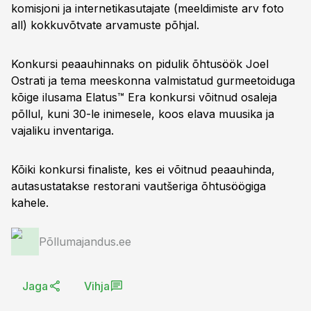
komisjoni ja internetikasutajate (meeldimiste arv foto
all) kokkuvõtvate arvamuste põhjal.
Konkursi peaauhinnaks on pidulik õhtusöök Joel
Ostrati ja tema meeskonna valmistatud gurmeetoiduga
kõige ilusama Elatus™ Era konkursi võitnud osaleja
põllul, kuni 30-le inimesele, koos elava muusika ja
vajaliku inventariga.
Kõiki konkursi finaliste, kes ei võitnud peaauhinda,
autasustatakse restorani vautšeriga õhtusöögiga
kahele.
Põllumajandus.ee
Jaga
Vihja