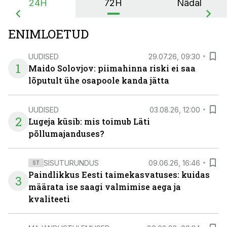
24H
72H
Nädal
ENIMLOETUD
UUDISED
29.07.26, 09:30
1
Maido Solovjov: piimahinna riski ei saa
lõputult ühe osapoole kanda jätta
UUDISED
03.08.26, 12:00
2
Lugeja küsib: mis toimub Läti
põllumajanduses?
SISUTURUNDUS
09.06.26, 16:46
ST
Paindlikkus Eesti taimekasvatuses: kuidas
3
määrata ise saagi valmimise aega ja
kvaliteeti