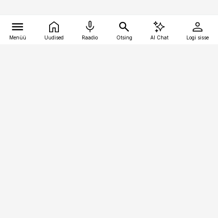
Menüü
Uudised
Raadio
Otsing
AI Chat
Logi sisse
Vana-Lõuna 39/1, 19094 Tallinn
(+372) 667 0111
pollumajandus@pollumajandus.ee
Telli
Reklaam
Firmast
Sisu kasutamisõigused
Ajakirjaniku
eetikakoodeks
Üldtingimused
Privaatsustingimused
Küpsiste poliitika
KKK