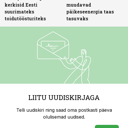
kerkisid Eesti
muudavad
suurimateks
päikeseenergia taas
toidutöösturiteks
tasuvaks
LIITU UUDISKIRJAGA
Telli uudiskiri ning saad oma postkasti päeva
olulisemad uudised.