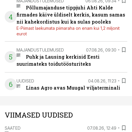
MAJANDUSTULEMUSED
06.08.26, 09:34
Põllumajanduse tippjuhi Ahti Kalde
firmades käive üldiselt kerkis, kasum samas
4
nii kahekordistus kui ka sulas pooleks
E-Piimast laekumata piimaraha on enam kui 1,2 miljonit
eurot
MAJANDUSTULEMUSED
07.08.26, 09:30
5
Puhk ja Lausing kerkisid Eesti
suurimateks toidutöösturiteks
UUDISED
04.08.26, 11:23
6
Linas Agro avas Muugal viljaterminali
VIIMASED UUDISED
SAATED
07.08.26, 12:49