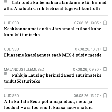
Läti toidu käibemaksu alandamine tõi hinnad
alla. Analüütik: riik teeb seal tugevat kontrolli
UUDISED
07.08.26, 10:35
Keskkonnaamet andis Järvamaal eriload kahe
karu küttimiseks
UUDISED
07.08.26, 10:31
Eluaseme kaaslaenust saab MES-i püsiv meede
MAJANDUSTULEMUSED
07.08.26, 09:30
Puhk ja Lausing kerkisid Eesti suurimateks
toidutöösturiteks
UUDISED
06.08.26, 13:27
Aita kaitsta Eesti põllumajandust, metsi ja
loodust – ära too reisilt kaasa soovimatuid