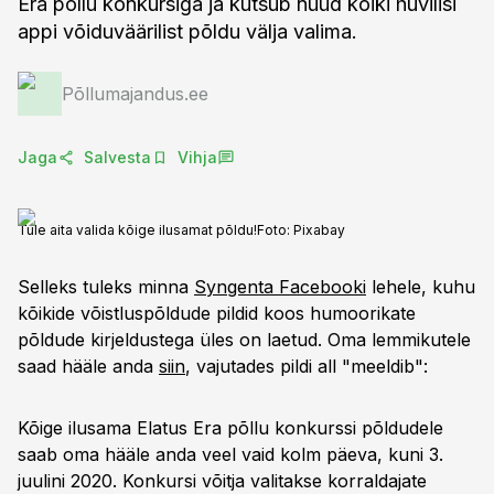
Era põllu konkursiga ja kutsub nüüd kõiki huvilisi
appi võiduväärilist põldu välja valima.
Põllumajandus.ee
Jaga
Salvesta
Vihja
Tule aita valida kõige ilusamat põldu!
Foto:
Pixabay
Selleks tuleks minna
Syngenta Facebooki
lehele, kuhu
kõikide võistluspõldude pildid koos humoorikate
põldude kirjeldustega üles on laetud. Oma lemmikutele
saad hääle anda
siin
, vajutades pildi all "meeldib":
Kõige ilusama Elatus Era põllu konkurssi põldudele
saab oma hääle anda veel vaid kolm päeva, kuni 3.
juulini 2020. Konkursi võitja valitakse korraldajate