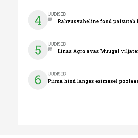
UUDISED
4
Rahvusvaheline fond paisutab B
UUDISED
5
Linas Agro avas Muugal viljate
UUDISED
6
Piima hind langes esimesel poolaast