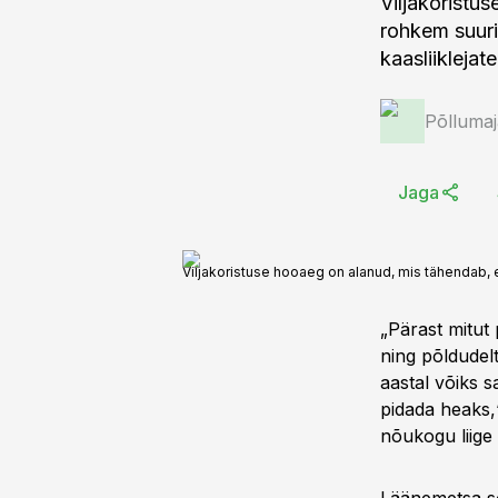
Viljakoristu
rohkem suur
kaasliiklejat
Põlluma
Jaga
Viljakoristuse hooaeg on alanud, mis tähendab, 
„Pärast mitut 
ning põldudelt
aastal võiks s
pidada heaks,
nõukogu liige