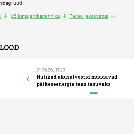
idagi uut!
s
põllumajandustehnika
Teraviljakasvatus
 LOOD
01.06.26, 13:29
Nutikad akusalvestid muudavad
päikeseenergia taas tasuvaks