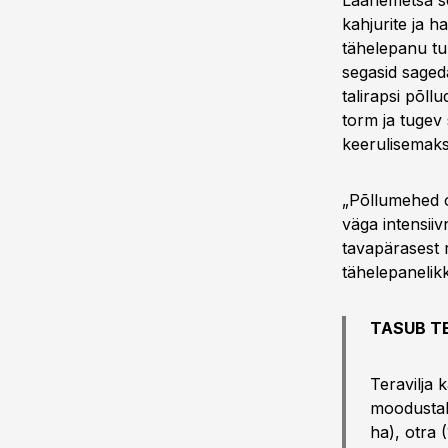
Läänemetsa sõn
kahjurite ja 
tähelepanu tu
segasid saged
talirapsi põll
torm ja tugev
keerulisemaks
„Põllumehed on
väga intensii
tavapärasest 
tähelepanelik
TASUB T
Teravilja 
moodustab
ha), otra 