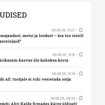
UDISED
06.08.26, 13:27
majandust, metsi ja loodust – ära too reisilt
sreisijaid“
06.08.26, 12:15
ärikasum kasvas üle kaheksa korra
06.08.26, 10:14
i all: tootjale ei tohi veeretada ostja
06.08.26, 09:34
pjuhi Ahti Kalde firmades käive üldiselt