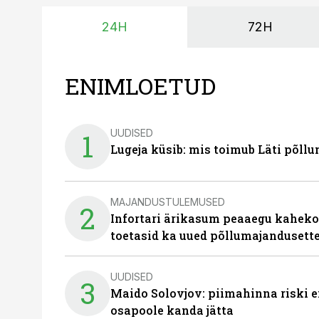
24H
72H
ENIMLOETUD
UUDISED
1
Lugeja küsib: mis toimub Läti põll
MAJANDUSTULEMUSED
2
Infortari ärikasum peaaegu kaheko
toetasid ka uued põllumajandusett
UUDISED
3
Maido Solovjov: piimahinna riski ei
osapoole kanda jätta