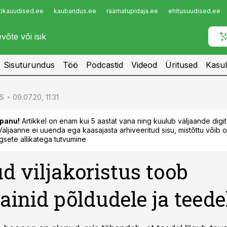
tikauudised.ee
kaubandus.ee
raamatupidaja.ee
ehitusuudised.ee
Infopank
Radar
Sisuturundus
Töö
Podcastid
Videod
Üritused
Kasul
S
09.07.20, 11:31
panu!
Artikkel on enam kui 5 aastat vana ning kuulub väljaande digi
. Väljaanne ei uuenda ega kaasajasta arhiveeritud sisu, mistõttu võib ol
sete allikatega tutvumine
d viljakoristus toob
inid põldudele ja teede