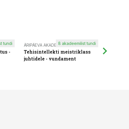
t tundi
8 akadeemilist tundi
ÄRIPÄEVA AKADEEMIA
IT KOOLIT
tus -
Tehisintellekti meistriklass
Muutuste
juhtidele - vundament
praktilis