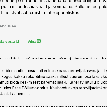
se hooaeg on alanud, mis tähendab, et teedel liigub tav
i põllumajandusmasinaid ja kombaine. Põllumehed pal
elt mõistvat suhtumist ja tähelepanelikkust.
jandus.ee
Salvesta
Vihja
et teedel liigub tavapärasest rohkem suuri põllumajandusmasinaid ja kombai
problemaatilist aastat oli eelmine aasta teraviljakasvatajate
 koguti kokku rekordiline saak, millest suurem osa läks eks
amuti loota keskmisest paremat saaki. Ka teraviljaturu oluk
“ ütles Eesti Põllumajandus-Kaubanduskoja teraviljatoimko
 Jaak Läänemets.