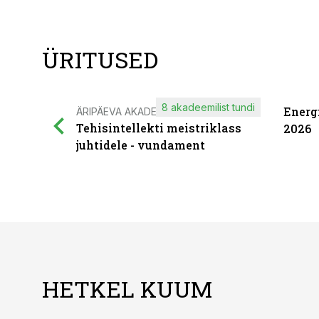
ÜRITUSED
8 akadeemilist tundi
Energ
ÄRIPÄEVA AKADEEMIA
Tehisintellekti meistriklass
2026
juhtidele - vundament
HETKEL KUUM