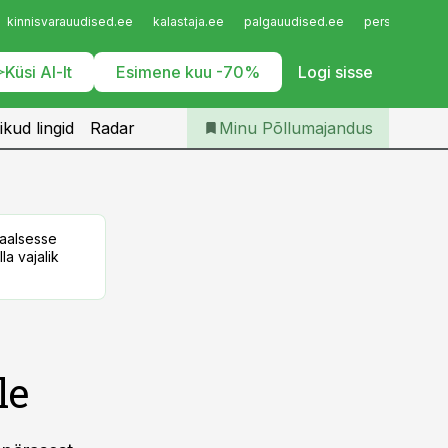
Iseteenindus
kinnisvarauudised.ee
kalastaja.ee
palgauudised.ee
personaliuudi
Telli Põllumajandus
Küsi AI-lt
Esimene kuu -70%
Logi sisse
ikud lingid
Radar
Minu Põllumajandus
taalsesse
la vajalik
le