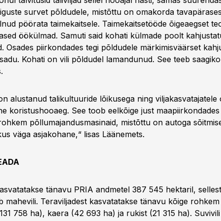
ul talvitusid taliviljad sellel hooajal hästi, samas suurenda
haiguste survet põldudele, mistõttu on omakorda tavapäras
lnud pöörata taimekaitsele. Taimekaitsetööde õigeaegset te
ased öökülmad. Samuti said kohati külmade poolt kahjustat
ud. Osades piirkondades tegi põldudele märkimisväärset kahju
 sadu. Kohati on vili põldudel lamandunud. See teeb saagiko
.
 alustanud talikultuuride lõikusega ning viljakasvatajatele
vne koristushooaeg. See toob eelkõige just maapiirkondades 
rohkem põllumajandusmasinaid, mistõttu on autoga sõitmis
kus väga asjakohane,“ lisas Läänemets.
EADA
kasvatatakse tänavu PRIA andmetel 387 545 hektaril, selles
 mahevili. Teraviljadest kasvatatakse tänavu kõige rohkem 
(131 758 ha), kaera (42 693 ha) ja rukist (21 315 ha). Suvivi