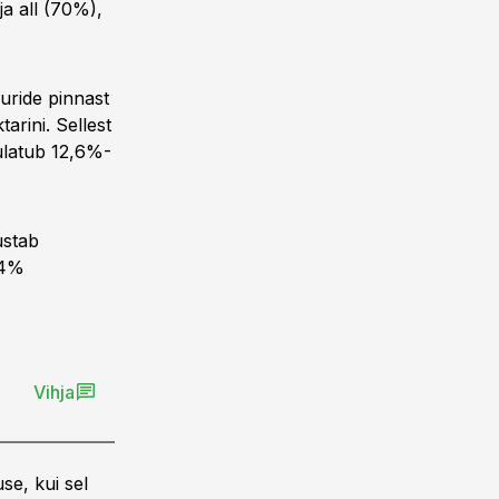
ja all (70%),
uuride pinnast
arini. Sellest
ulatub 12,6%-
ustab
,4%
Vihja
se, kui sel