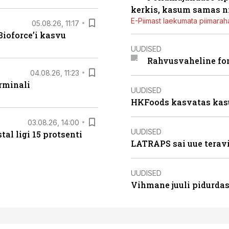
kerkis, kasum samas ni
E-Piimast laekumata piimaraha
05.08.26, 11:17
ioforce’i kasvu
UUDISED
Rahvusvaheline fon
04.08.26, 11:23
rminali
UUDISED
HKFoods kasvatas kas
03.08.26, 14:00
UUDISED
al ligi 15 protsenti
LATRAPS sai uue teravi
UUDISED
Vihmane juuli pidurdas