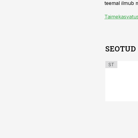
teemal ilmub m
Taimekasvatu
SEOTUD
ST