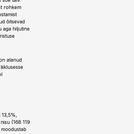
s soe talv
est rohkem
ostamist
ud õitsevad
 aga hiljutine
ristuse
 on alanud
liiklusesse
el
t 13,5%,
nisu (168 119
li moodustab