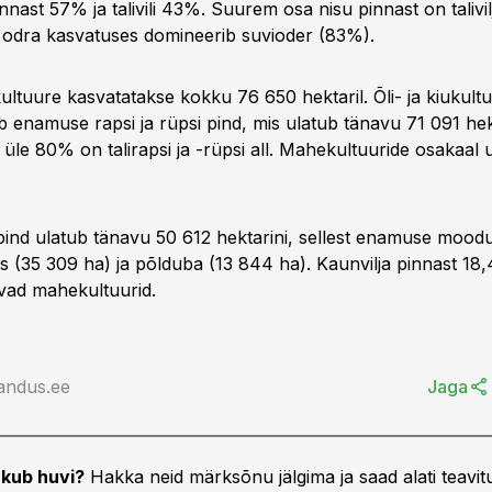
pinnast 57% ja talivili 43%. Suurem osa nisu pinnast on talivil
 odra kasvatuses domineerib suvioder (83%).
ukultuure kasvatatakse kokku 76 650 hektaril. Õli- ja kiukult
enamuse rapsi ja rüpsi pind, mis ulatub tänavu 71 091 hekt
le 80% on talirapsi ja -rüpsi all. Mahekultuuride osakaal 
pind ulatub tänavu 50 612 hektarini, sellest enamuse mood
s (35 309 ha) ja põlduba (13 844 ha). Kaunvilja pinnast 18
ad mahekultuurid.
andus.ee
Jaga
kub huvi?
Hakka neid märksõnu jälgima ja saad alati teavitu