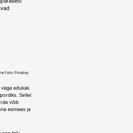
apärasest
uvad
ne.
Foto:
Pixabay
le väga edukas
pordiks. Sellel
orda võib
nna esimees ja