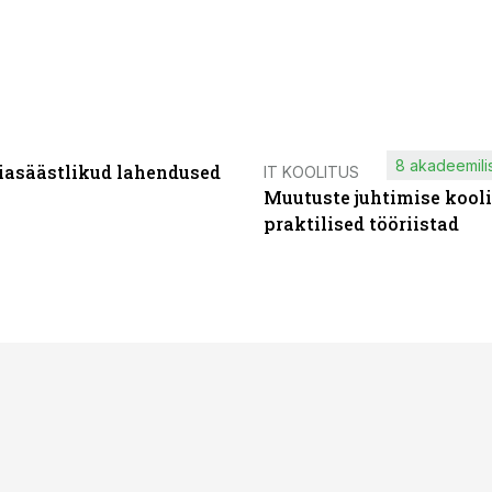
8 akadeemilis
iasäästlikud lahendused
IT KOOLITUS
Muutuste juhtimise kooli
praktilised tööriistad