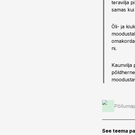
teravilja 
samas kui
Õli- ja ki
moodustab 
omakorda ü
ni.
Kaunvilja 
põldherne
moodustav
Põllumaj
See teema pa