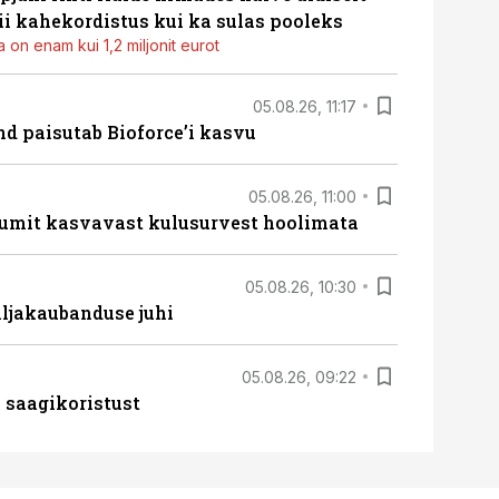
i kahekordistus kui ka sulas pooleks
 on enam kui 1,2 miljonit eurot
05.08.26, 11:17
d paisutab Bioforce’i kasvu
05.08.26, 11:00
umit kasvavast kulusurvest hoolimata
05.08.26, 10:30
ljakaubanduse juhi
05.08.26, 09:22
 saagikoristust