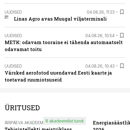
UUDISED
04.08.26, 11:23
Linas Agro avas Muugal viljaterminali
UUDISED
04.08.26, 10:54
METK: odavam tooraine ei tähenda automaatselt
odavamat toitu
UUDISED
04.08.26, 10:43
Värsked aerofotod uuendavad Eesti kaarte ja
toetavad ruumiotsuseid
ÜRITUSED
8 akadeemilist tundi
Energiasäästli
ÄRIPÄEVA AKADEEMIA
Tehisintellekti meistriklass
2026