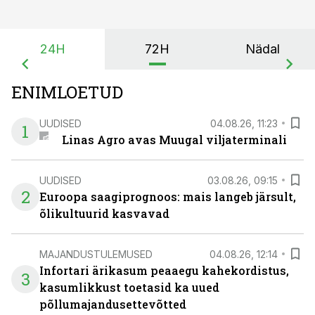
24H
72H
Nädal
ENIMLOETUD
UUDISED
04.08.26, 11:23
1
Linas Agro avas Muugal viljaterminali
UUDISED
03.08.26, 09:15
2
Euroopa saagiprognoos: mais langeb järsult,
õlikultuurid kasvavad
MAJANDUSTULEMUSED
04.08.26, 12:14
Infortari ärikasum peaaegu kahekordistus,
3
kasumlikkust toetasid ka uued
põllumajandusettevõtted