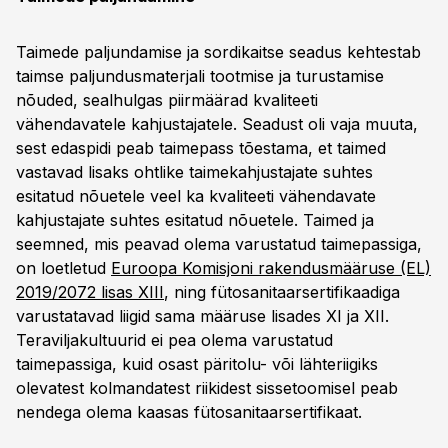
Taimede paljundamise ja sordikaitse seadus kehtestab
taimse paljundusmaterjali tootmise ja turustamise
nõuded, sealhulgas piirmäärad kvaliteeti
vähendavatele kahjustajatele. Seadust oli vaja muuta,
sest edaspidi peab taimepass tõestama, et taimed
vastavad lisaks ohtlike taimekahjustajate suhtes
esitatud nõuetele veel ka kvaliteeti vähendavate
kahjustajate suhtes esitatud nõuetele. Taimed ja
seemned, mis peavad olema varustatud taimepassiga,
on loetletud
Euroopa Komisjoni rakendusmääruse (EL)
2019/2072 lisas XIII
, ning fütosanitaarsertifikaadiga
varustatavad liigid sama määruse lisades XI ja XII.
Teraviljakultuurid ei pea olema varustatud
taimepassiga, kuid osast päritolu- või lähteriigiks
olevatest kolmandatest riikidest sissetoomisel peab
nendega olema kaasas fütosanitaarsertifikaat.