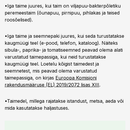
•Iga taime juures, kui taim on viljapuu-bakterpõletiku
peremeestaim (õunapuu, pirnipuu, pihlakas ja teised
roosõelised).
•Iga taime ja seemnepaki juures, kui seda turustatakse
kaugmüügi teel (e-pood, telefon, kataloog). Näiteks
sibula-, paprika- ja tomatiseemned peavad olema alati
varustatud taimepassiga, kui neid turustatakse
kaugmüügi teel. Loetelu kõigist taimedest ja
seemnetest, mis peavad olema varustatud
taimepassiga, on kirjas
Euroopa Komisjoni
rakendusmääruse (EL) 2019/2072 lisas XIII
.
•Taimedel, millega rajatakse istandust, metsa, aeda või
mida kasutatakse haljastuses.