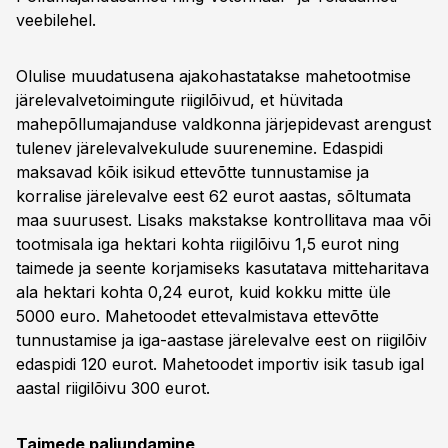
veebilehel.
Olulise muudatusena ajakohastatakse mahetootmise
järelevalvetoimingute riigilõivud, et hüvitada
mahepõllumajanduse valdkonna järjepidevast arengust
tulenev järelevalvekulude suurenemine. Edaspidi
maksavad kõik isikud ettevõtte tunnustamise ja
korralise järelevalve eest 62 eurot aastas, sõltumata
maa suurusest. Lisaks makstakse kontrollitava maa või
tootmisala iga hektari kohta riigilõivu 1,5 eurot ning
taimede ja seente korjamiseks kasutatava mitteharitava
ala hektari kohta 0,24 eurot, kuid kokku mitte üle
5000 euro. Mahetoodet ettevalmistava ettevõtte
tunnustamise ja iga-aastase järelevalve eest on riigilõiv
edaspidi 120 eurot. Mahetoodet importiv isik tasub igal
aastal riigilõivu 300 eurot.
Taimede paljundamine