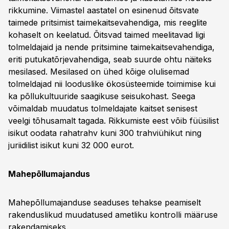
rikkumine. Viimastel aastatel on esinenud õitsvate
taimede pritsimist taimekaitsevahendiga, mis reeglite
kohaselt on keelatud. Õitsvad taimed meelitavad ligi
tolmeldajaid ja nende pritsimine taimekaitsevahendiga,
eriti putukatõrjevahendiga, seab suurde ohtu näiteks
mesilased. Mesilased on ühed kõige olulisemad
tolmeldajad nii looduslike ökosüsteemide toimimise kui
ka põllukultuuride saagikuse seisukohast. Seega
võimaldab muudatus tolmeldajate kaitset senisest
veelgi tõhusamalt tagada. Rikkumiste eest võib füüsilist
isikut oodata rahatrahv kuni 300 trahviühikut ning
juriidilist isikut kuni 32 000 eurot.
Mahepõllumajandus
Mahepõllumajanduse seaduses tehakse peamiselt
rakenduslikud muudatused ametliku kontrolli määruse
rakendamiseks.