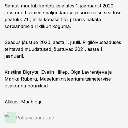
Samuti muutub kehtetuks alates 1. jaanuarist 2020
jõustunud taimede paljundamise ja sordikaitse seaduse
peatükk 71 , mille kohaselt oli plaanis hakata
sordiandmeid riiklikult koguma.
Seadus jõustub 2020. aasta 1. juulil. Riigilõivuseaduses
tehtavad muudatused jõustuvad 2021. aasta 1.
jaanuaril.
Kristiina Digryte, Evelin Hillep, Olga Lavrentjeva ja
Marika Ruberg, Maaeluministeeriumi taimetervise
osakonna nõunikud
Allikas:
Maablogi
Põllumajandus.ee