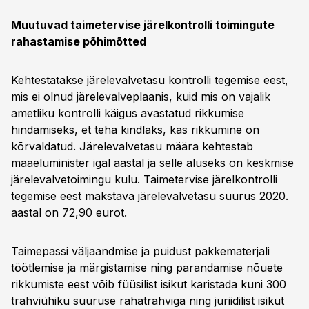
Muutuvad taimetervise järelkontrolli toimingute
rahastamise põhimõtted
Kehtestatakse järelevalvetasu kontrolli tegemise eest,
mis ei olnud järelevalveplaanis, kuid mis on vajalik
ametliku kontrolli käigus avastatud rikkumise
hindamiseks, et teha kindlaks, kas rikkumine on
kõrvaldatud. Järelevalvetasu määra kehtestab
maaeluminister igal aastal ja selle aluseks on keskmise
järelevalvetoimingu kulu. Taimetervise järelkontrolli
tegemise eest makstava järelevalvetasu suurus 2020.
aastal on 72,90 eurot.
Taimepassi väljaandmise ja puidust pakkematerjali
töötlemise ja märgistamise ning parandamise nõuete
rikkumiste eest võib füüsilist isikut karistada kuni 300
trahviühiku suuruse rahatrahviga ning juriidilist isikut