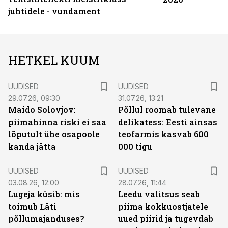
juhtidele - vundament
HETKEL KUUM
UUDISED
UUDISED
29.07.26, 09:30
31.07.26, 13:21
Maido Solovjov:
Põllul roomab tulevane
piimahinna riski ei saa
delikatess: Eesti ainsas
lõputult ühe osapoole
teofarmis kasvab 600
kanda jätta
000 tigu
UUDISED
UUDISED
03.08.26, 12:00
28.07.26, 11:44
Lugeja küsib: mis
Leedu valitsus seab
toimub Läti
piima kokkuostjatele
põllumajanduses?
uued piirid ja tugevdab