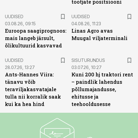
tootjate positsiooni
UUDISED
UUDISED
03.08.26, 09:15
04.08.26, 11:23
Euroopa saagiprognoos:
Linas Agro avas
mais langeb järsult,
Muugal viljaterminali
õlikultuurid kasvavad
ST
UUDISED
SISUTURUNDUS
28.07.26, 13:27
03.07.26, 10:27
Ants-Hannes Viira:
Kuni 200 hj traktori rent
tänavu võib
– paindlik lahendus
teraviljakasvatajale
põllumajandusse,
tulla nii korralik saak
ehitusse ja
kui ka hea hind
teehooldusesse