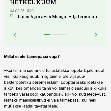
HETKEL KUUM
04.08.26, 11:23
03.08.
Linas Agro avas Muugal viljaterminali
Euro
õlik
Millal ei ole taimepassi vaja?
•Kui taimi ja seemneid turustatakse lõpptarbijale muul
viisil kui kaugmüük ning taim ei ole viljapuu-
bakterpõletiku peremeestaim. Lõpptarbijaks loetakse
isikut, kes omandab taimi või taimseid saadusi isiklikuks
tarbeks väljaspool kaubandus-, äri- või kutsetegevust.
Näiteks maasikaistikud ei vaja taimepassi, kui neid
müüakse laadal tavatarbijale.