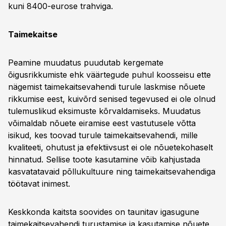
kuni 8400-eurose trahviga.
Taimekaitse
Peamine muudatus puudutab kergemate
õigusrikkumiste ehk väärtegude puhul koosseisu ette
nägemist taimekaitsevahendi turule laskmise nõuete
rikkumise eest, kuivõrd senised tegevused ei ole olnud
tulemuslikud eksimuste kõrvaldamiseks. Muudatus
võimaldab nõuete eiramise eest vastutusele võtta
isikud, kes toovad turule taimekaitsevahendi, mille
kvaliteeti, ohutust ja efektiivsust ei ole nõuetekohaselt
hinnatud. Sellise toote kasutamine võib kahjustada
kasvatatavaid põllukultuure ning taimekaitsevahendiga
töötavat inimest.
Keskkonda kaitsta soovides on taunitav igasugune
taimekaitsevahendi turustamise ja kasutamise nõuete