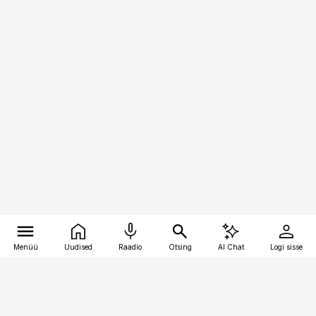
Menüü
Uudised
Raadio
Otsing
AI Chat
Logi sisse
Vana-Lõuna 39/1, 19094 Tallinn