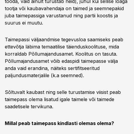
tooda, vaid ainult turustab neid), juhul kui sellise loaga
tootja või kaubavahendaja on taimed ja seemnepakid
juba taimepassiga varustanud ning partii koostis ja
suurus ei muutu.
Taimepassi väljaandmise tegevusloa saamiseks peab
ettevõtja läbima temaatilise täienduskoolituse, mida
korraldab Põllumajandusamet. Koolitus on tasuta.
Põllumajandusamet võib edaspidi taimepasse välja
anda vaid erandina, näiteks sertifitseeritud
paljundusmaterjalile (k.a seemned).
Sõltuvalt kaubast ning selle turustamise viisist peab
taimepass olema lisatud igale taimele või taimede
saadetisele tervikuna.
Millal peab taimepass kindlasti olemas olema?