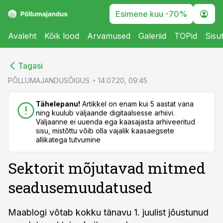
Esimene kuu -70%
Avaleht
Kõik lood
Arvamused
Galeriid
TOPid
Sisu
cebook
cebook
Tagasi
Twitter)
Twitter)
PÕLLUMAJANDUSÕIGUS
14.07.20, 09:45
kedIn
kedIn
Tähelepanu!
Artikkel on enam kui 5 aastat vana
ning kuulub väljaande digitaalsesse arhiivi.
ail
ail
Väljaanne ei uuenda ega kaasajasta arhiveeritud
sisu, mistõttu võib olla vajalik kaasaegsete
k
k
allikatega tutvumine
Sektorit mõjutavad mitmed
seadusemuudatused
Maablogi võtab kokku tänavu 1. juulist jõustunud