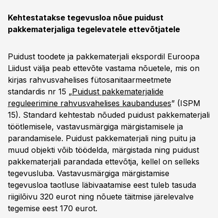
Kehtestatakse tegevusloa nõue puidust
pakkematerjaliga tegelevatele ettevõtjatele
Puidust toodete ja pakkematerjali ekspordil Euroopa
Liidust välja peab ettevõte vastama nõuetele, mis on
kirjas rahvusvahelises fütosanitaarmeetmete
standardis nr 15 „
Puidust pakkematerjalide
reguleerimine rahvusvahelises kaubanduses
” (ISPM
15). Standard kehtestab nõuded puidust pakkematerjali
töötlemisele, vastavusmärgiga märgistamisele ja
parandamisele. Puidust pakkematerjali ning puitu ja
muud objekti võib töödelda, märgistada ning puidust
pakkematerjali parandada ettevõtja, kellel on selleks
tegevusluba. Vastavusmärgiga märgistamise
tegevusloa taotluse läbivaatamise eest tuleb tasuda
riigilõivu 320 eurot ning nõuete täitmise järelevalve
tegemise eest 170 eurot.