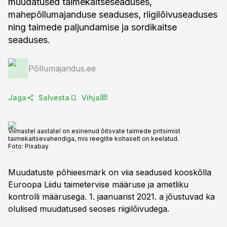
muudatused taimekaitseseaduses,
mahepõllumajanduse seaduses, riigilõivuseaduses
ning taimede paljundamise ja sordikaitse
seaduses.
Põllumajandus.ee
Jaga
Salvesta
Vihja
Viimastel aastatel on esinenud õitsvate taimede pritsimist
taimekaitsevahendiga, mis reeglite kohaselt on keelatud.
Foto:
Pixabay
Muudatuste põhieesmärk on viia seadused kooskõlla
Euroopa Liidu taimetervise määruse ja ametliku
kontrolli määrusega. 1. jaanuarist 2021. a jõustuvad ka
olulised muudatused seoses riigilõivudega.