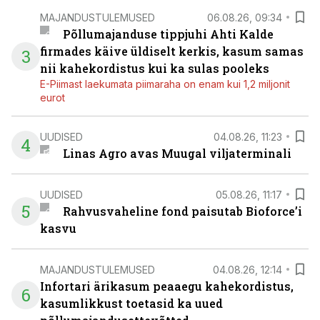
MAJANDUSTULEMUSED
06.08.26, 09:34
Põllumajanduse tippjuhi Ahti Kalde
firmades käive üldiselt kerkis, kasum samas
3
nii kahekordistus kui ka sulas pooleks
E-Piimast laekumata piimaraha on enam kui 1,2 miljonit
eurot
UUDISED
04.08.26, 11:23
4
Linas Agro avas Muugal viljaterminali
UUDISED
05.08.26, 11:17
5
Rahvusvaheline fond paisutab Bioforce’i
kasvu
MAJANDUSTULEMUSED
04.08.26, 12:14
Infortari ärikasum peaaegu kahekordistus,
6
kasumlikkust toetasid ka uued