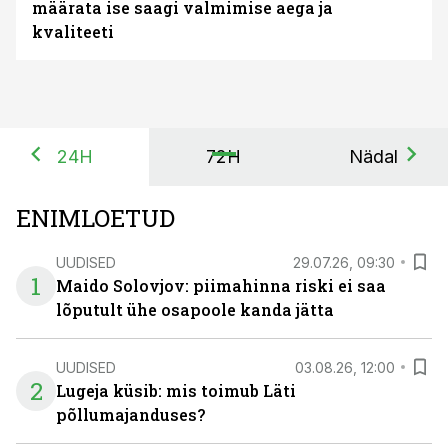
määrata ise saagi valmimise aega ja
kvaliteeti
24H
72H
Nädal
ENIMLOETUD
UUDISED
29.07.26, 09:30
1
Maido Solovjov: piimahinna riski ei saa
lõputult ühe osapoole kanda jätta
UUDISED
03.08.26, 12:00
2
Lugeja küsib: mis toimub Läti
põllumajanduses?