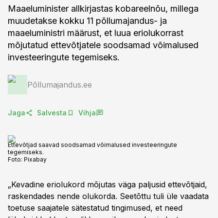
Maaeluminister allkirjastas kobareelnõu, millega
muudetakse kokku 11 põllumajandus- ja
maaeluministri määrust, et luua eriolukorrast
mõjutatud ettevõtjatele soodsamad võimalused
investeeringute tegemiseks.
Põllumajandus.ee
Jaga
Salvesta
Vihja
Ettevõtjad saavad soodsamad võimalused investeeringute
tegemiseks.
Foto:
Pixabay
„Kevadine eriolukord mõjutas väga paljusid ettevõtjaid,
raskendades nende olukorda. Seetõttu tuli üle vaadata
toetuse saajatele sätestatud tingimused, et need