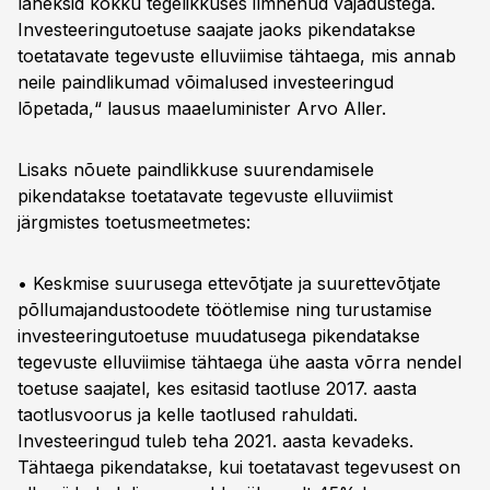
läheksid kokku tegelikkuses ilmnenud vajadustega.
Investeeringutoetuse saajate jaoks pikendatakse
toetatavate tegevuste elluviimise tähtaega, mis annab
neile paindlikumad võimalused investeeringud
lõpetada,“ lausus maaeluminister Arvo Aller.
Lisaks nõuete paindlikkuse suurendamisele
pikendatakse toetatavate tegevuste elluviimist
järgmistes toetusmeetmetes:
• Keskmise suurusega ettevõtjate ja suurettevõtjate
põllumajandustoodete töötlemise ning turustamise
investeeringutoetuse muudatusega pikendatakse
tegevuste elluviimise tähtaega ühe aasta võrra nendel
toetuse saajatel, kes esitasid taotluse 2017. aasta
taotlusvoorus ja kelle taotlused rahuldati.
Investeeringud tuleb teha 2021. aasta kevadeks.
Tähtaega pikendatakse, kui toetatavast tegevusest on