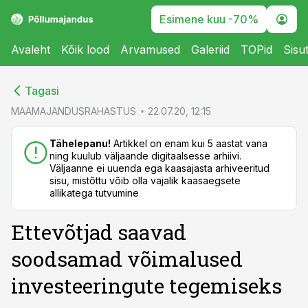
Esimene kuu -70%
Avaleht
Kõik lood
Arvamused
Galeriid
TOPid
Sisu
cebook
cebook
Tagasi
Twitter)
Twitter)
MAAMAJANDUSRAHASTUS
22.07.20, 12:15
kedIn
kedIn
Tähelepanu!
Artikkel on enam kui 5 aastat vana
ning kuulub väljaande digitaalsesse arhiivi.
ail
ail
Väljaanne ei uuenda ega kaasajasta arhiveeritud
sisu, mistõttu võib olla vajalik kaasaegsete
k
k
allikatega tutvumine
Ettevõtjad saavad
soodsamad võimalused
investeeringute tegemiseks