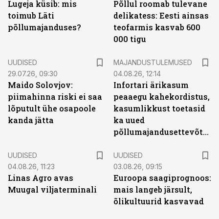
Lugeja küsib: mis
Põllul roomab tulevane
toimub Läti
delikatess: Eesti ainsas
põllumajanduses?
teofarmis kasvab 600
000 tigu
UUDISED
MAJANDUSTULEMUSED
29.07.26, 09:30
04.08.26, 12:14
Maido Solovjov:
Infortari ärikasum
piimahinna riski ei saa
peaaegu kahekordistus,
lõputult ühe osapoole
kasumlikkust toetasid
kanda jätta
ka uued
põllumajandusettevõtted
UUDISED
UUDISED
04.08.26, 11:23
03.08.26, 09:15
Linas Agro avas
Euroopa saagiprognoos:
Muugal viljaterminali
mais langeb järsult,
õlikultuurid kasvavad