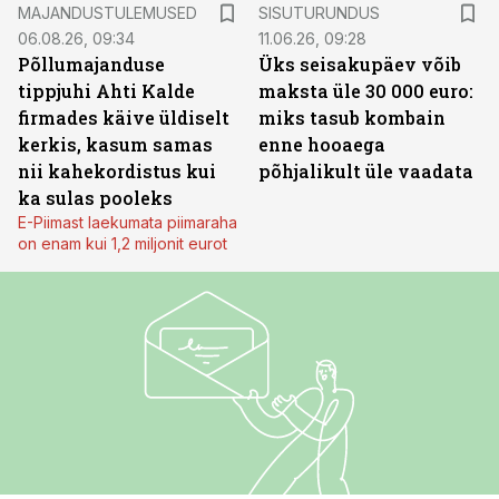
ST
MAJANDUSTULEMUSED
SISUTURUNDUS
06.08.26, 09:34
11.06.26, 09:28
Põllumajanduse
Üks seisakupäev võib
tippjuhi Ahti Kalde
maksta üle 30 000 euro:
firmades käive üldiselt
miks tasub kombain
kerkis, kasum samas
enne hooaega
nii kahekordistus kui
põhjalikult üle vaadata
ka sulas pooleks
E-Piimast laekumata piimaraha
on enam kui 1,2 miljonit eurot