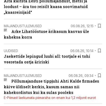
Aita kaitsta Eesti põllumajandust, metsi ja
loodust – ära too reisilt kaasa soovimatuid
„kaasreisijaid“
MAJANDUSTULEMUSED
06.08.26, 12:15
Arke Lihatööstuse ärikasum kasvas üle
kaheksa korra
UUDISED
06.08.26, 10:14
Jaekettide lepingud luubi all: tootjale ei tohi
veeretada ostja äririski
MAJANDUSTULEMUSED
06.08.26, 09:34
Põllumajanduse tippjuhi Ahti Kalde firmades
käive üldiselt kerkis, kasum samas nii
kahekordistus kui ka sulas pooleks
E-Piimast laekumata piimaraha on enam kui 1,2 miljonit eurot