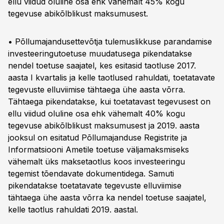
ellu viidud oluline osa ehk vähemalt 45% kogu
tegevuse abikõlblikust maksumusest.
• Põllumajandusettevõtja tulemuslikkuse parandamise
investeeringutoetuse muudatusega pikendatakse
nendel toetuse saajatel, kes esitasid taotluse 2017.
aasta I kvartalis ja kelle taotlused rahuldati, toetatavate
tegevuste elluviimise tähtaega ühe aasta võrra.
Tähtaega pikendatakse, kui toetatavast tegevusest on
ellu viidud oluline osa ehk vähemalt 40% kogu
tegevuse abikõlblikust maksumusest ja 2019. aasta
jooksul on esitatud Põllumajanduse Registrite ja
Informatsiooni Ametile toetuse väljamaksmiseks
vähemalt üks maksetaotlus koos investeeringu
tegemist tõendavate dokumentidega. Samuti
pikendatakse toetatavate tegevuste elluviimise
tähtaega ühe aasta võrra ka nendel toetuse saajatel,
kelle taotlus rahuldati 2019. aastal.