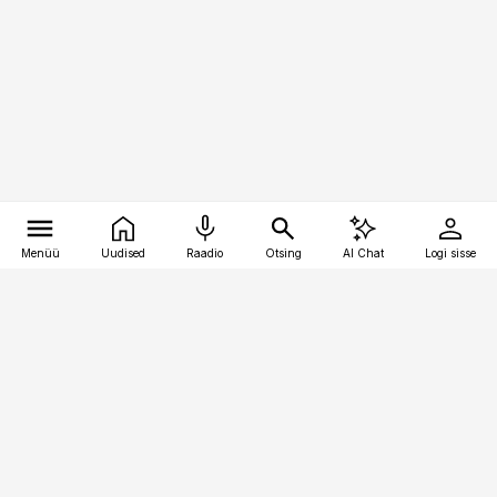
Menüü
Uudised
Raadio
Otsing
AI Chat
Logi sisse
Vana-Lõuna 39/1, 19094 Tallinn
(+372) 667 0111
pollumajandus@pollumajandus.ee
Telli
Reklaam