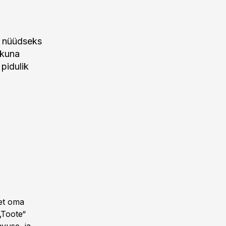
n nüüdseks
 kuna
 pidulik
jet oma
„Toote“