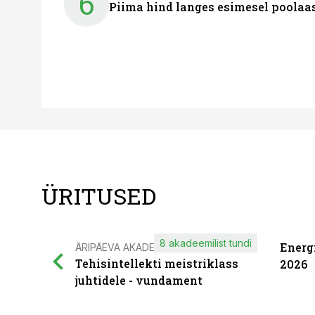
6
Piima hind langes esimesel poolaast
ÜRITUSED
8 akadeemilist tundi
Energ
ÄRIPÄEVA AKADEEMIA
Tehisintellekti meistriklass
2026
juhtidele - vundament