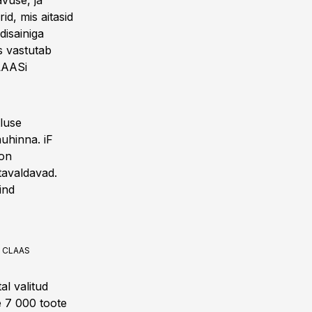
avuse, ja
id, mis aitasid
disainiga
s vastutab
CLAASi
tluse
auhinna. iF
 on
etavaldavad.
ind
:
CLAAS
l valitud
e 7 000 toote