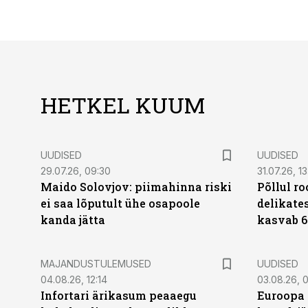
HETKEL KUUM
UUDISED
UUDISED
29.07.26, 09:30
31.07.26, 13
Maido Solovjov: piimahinna riski
Põllul r
ei saa lõputult ühe osapoole
delikates
kanda jätta
kasvab 6
MAJANDUSTULEMUSED
UUDISED
04.08.26, 12:14
03.08.26, 0
Infortari ärikasum peaaegu
Euroopa 