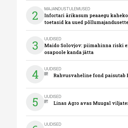
MAJANDUSTULEMUSED
2
Infortari ärikasum peaaegu kaheko
toetasid ka uued põllumajandusett
UUDISED
3
Maido Solovjov: piimahinna riski ei
osapoole kanda jätta
UUDISED
4
Rahvusvaheline fond paisutab B
UUDISED
5
Linas Agro avas Muugal viljate
UUDISED