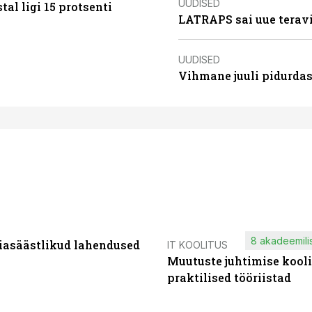
UUDISED
al ligi 15 protsenti
LATRAPS sai uue teravi
UUDISED
Vihmane juuli pidurdas
8 akadeemilis
iasäästlikud lahendused
IT KOOLITUS
Muutuste juhtimise kooli
praktilised tööriistad