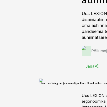
Uus LEXION 
disainiauhin
oma auhinna 
pandeemia tõt
auhinnatsere
Põlluma
Jaga
Thomas Wagner (vasakul) ja Alain Blind võtsid v
Uus LEXION av
ergonoomika j