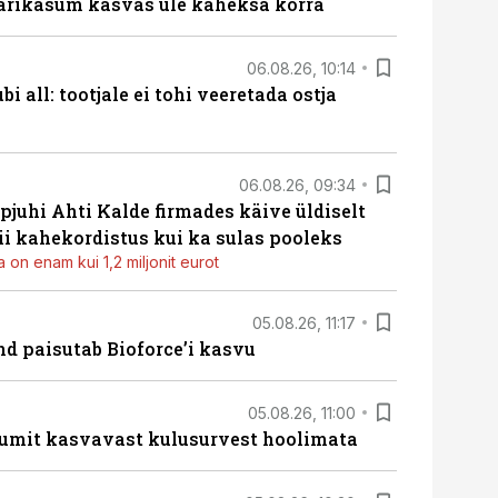
ärikasum kasvas üle kaheksa korra
06.08.26, 10:14
i all: tootjale ei tohi veeretada ostja
06.08.26, 09:34
pjuhi Ahti Kalde firmades käive üldiselt
i kahekordistus kui ka sulas pooleks
 on enam kui 1,2 miljonit eurot
05.08.26, 11:17
d paisutab Bioforce’i kasvu
05.08.26, 11:00
umit kasvavast kulusurvest hoolimata