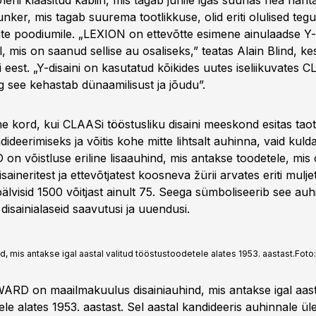
leni klaasitud kabiin, mis tagab juhile igas suunas hea näht
nker, mis tagab suurema tootlikkuse, olid eriti olulised tegur
ate poodiumile. „LEXION on ettevõtte esimene ainulaadse Y-
mis on saanud sellise au osaliseks,” teatas Alain Blind, ke
 eest. „Y-disaini on kasutatud kõikides uutes iseliikuvates 
g see kehastab dünaamilisust ja jõudu”.
ne kord, kui CLAASi tööstusliku disaini meeskond esitas tao
ideerimiseks ja võitis kohe mitte lihtsalt auhinna, vaid kuld
 võistluse eriline lisaauhind, mis antakse toodetele, mis
saineritest ja ettevõtjatest koosneva žürii arvates eriti mulj
lvisid 1500 võitjast ainult 75. Seega sümboliseerib see auh
 disainialaseid saavutusi ja uuendusi.
 mis antakse igal aastal valitud tööstustoodetele alates 1953. aastast.
Foto
RD on maailmakuulus disainiauhind, mis antakse igal aasta
le alates 1953. aastast. Sel aastal kandideeris auhinnale ül