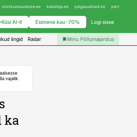
Iseteenindus
kinnisvarauudised.ee
kalastaja.ee
palgauudised.ee
personaliuudi
Telli Põllumajandus
Küsi AI-lt
Esimene kuu -70%
Logi sisse
ikud lingid
Radar
Minu Põllumajandus
taalsesse
la vajalik
s
d ka