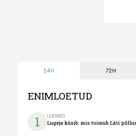
24H
72H
ENIMLOETUD
UUDISED
1
Lugeja küsib: mis toimub Läti põll