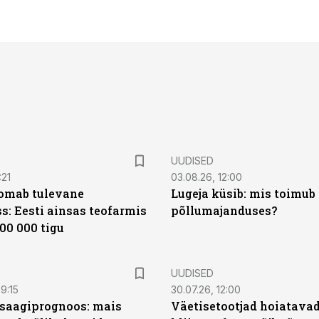
UUDISED
:21
03.08.26, 12:00
oomab tulevane
Lugeja küsib: mis toimub 
s: Eesti ainsas teofarmis
põllumajanduses?
00 000 tigu
UUDISED
9:15
30.07.26, 12:00
saagiprognoos: mais
Väetisetootjad hoiatavad