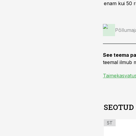
enam kui 50 rii
Põllumaj
See teema pa
teemal ilmub m
Taimekasvatu
SEOTUD
ST