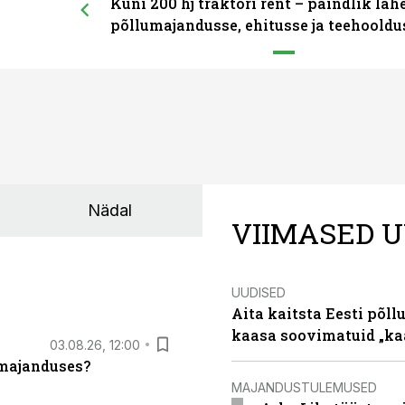
Kuni 200 hj traktori rent – paindlik la
põllumajandusse, ehitusse ja teehooldu
Nädal
VIIMASED U
UUDISED
Aita kaitsta Eesti põllu
kaasa soovimatuid „kaa
03.08.26, 12:00
umajanduses?
MAJANDUSTULEMUSED