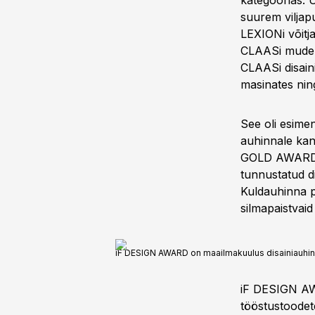
kategoorias. Ü
suurem viljapu
LEXIONi võitj
CLAASi mudel, 
CLAASi disaini
masinates nin
See oli esime
auhinnale kand
GOLD AWARD on
tunnustatud di
Kuldauhinna pä
silmapaistvaid
iF DESIGN AWARD on maailmakuulus disainiauhind,
iF DESIGN AWA
tööstustoodete