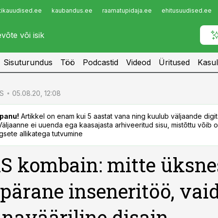
tikauudised.ee
kaubandus.ee
raamatupidaja.ee
ehitusuudised.ee
Infopank
Radar
Sisuturundus
Töö
Podcastid
Videod
Üritused
Kasul
S
05.08.20, 12:08
panu!
Artikkel on enam kui 5 aastat vana ning kuulub väljaande digi
. Väljaanne ei uuenda ega kaasajasta arhiveeritud sisu, mistõttu võib ol
sete allikatega tutvumine
 kombain: mitte üksne
pärane inseneritöö, vai
navääriline disain