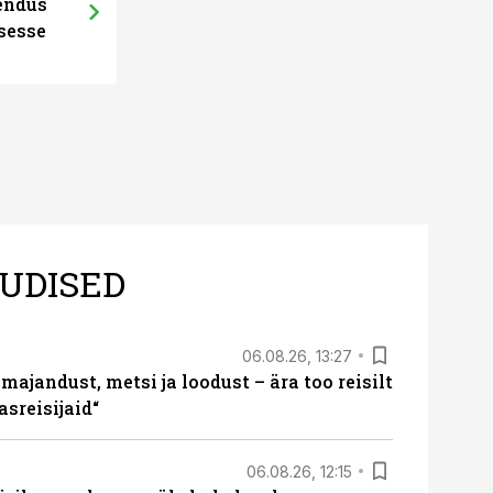
hendus
sesse
UDISED
06.08.26, 13:27
majandust, metsi ja loodust – ära too reisilt
sreisijaid“
06.08.26, 12:15