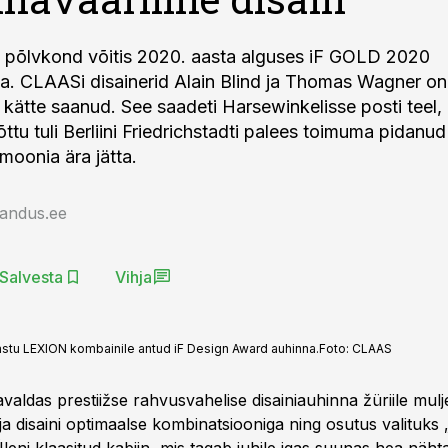
põlvkond võitis 2020. aasta alguses iF GOLD 2020
na. CLAASi disainerid Alain Blind ja Thomas Wagner o
kätte saanud. See saadeti Harsewinkelisse posti teel,
tu tuli Berliini Friedrichstadti palees toimuma pidanud
moonia ära jätta.
jandus.ee
Salvesta
Vihja
astu LEXION kombainile antud iF Design Award auhinna.
Foto:
CLAAS
aldas prestiižse rahvusvahelise disainiauhinna žüriile mul
a disaini optimaalse kombinatsiooniga ning osutus valituks 