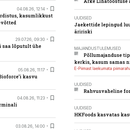
Arke Lihatööstuse 
04.08.26, 12:14
rdistus, kasumlikkust
UUDISED
evõtted
Jaekettide lepingud luub
äririski
29.07.26, 09:30
 saa lõputult ühe
MAJANDUSTULEMUSED
Põllumajanduse tip
kerkis, kasum samas ni
E-Piimast laekumata piimaraha
05.08.26, 11:17
ioforce’i kasvu
UUDISED
Rahvusvaheline fon
04.08.26, 11:23
rminali
UUDISED
HKFoods kasvatas kas
03.08.26, 14:00