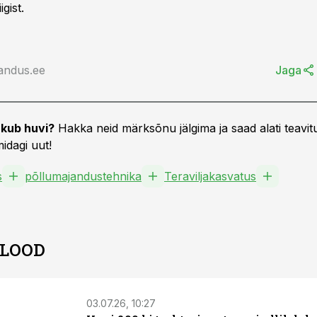
gist.
andus.ee
Jaga
kub huvi?
Hakka neid märksõnu jälgima ja saad alati teavitu
idagi uut!
s
põllumajandustehnika
Teraviljakasvatus
 LOOD
03.07.26, 10:27