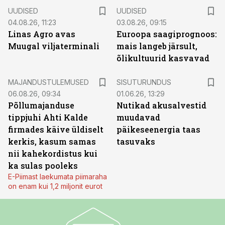
UUDISED
UUDISED
04.08.26, 11:23
03.08.26, 09:15
Linas Agro avas
Euroopa saagiprognoos:
Muugal viljaterminali
mais langeb järsult,
õlikultuurid kasvavad
ST
MAJANDUSTULEMUSED
SISUTURUNDUS
06.08.26, 09:34
01.06.26, 13:29
Põllumajanduse
Nutikad akusalvestid
tippjuhi Ahti Kalde
muudavad
firmades käive üldiselt
päikeseenergia taas
kerkis, kasum samas
tasuvaks
nii kahekordistus kui
ka sulas pooleks
E-Piimast laekumata piimaraha
on enam kui 1,2 miljonit eurot