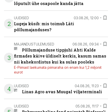
lõputult ühe osapoole kanda jätta
UUDISED
03.08.26, 12:00
2
Lugeja küsib: mis toimub Läti
põllumajanduses?
MAJANDUSTULEMUSED
06.08.26, 09:34
Põllumajanduse tippjuhi Ahti Kalde
firmades käive üldiselt kerkis, kasum samas
3
nii kahekordistus kui ka sulas pooleks
E-Piimast laekumata piimaraha on enam kui 1,2 miljonit
eurot
UUDISED
04.08.26, 11:23
4
Linas Agro avas Muugal viljaterminali
UUDISED
05.08.26, 11:17
Rahvusvaheline fond paisutab Bioforce’i