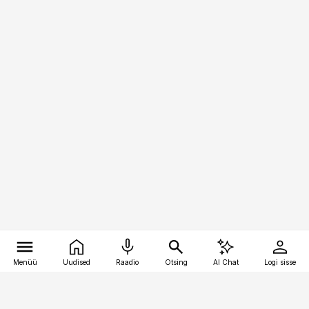
Menüü
Uudised
Raadio
Otsing
AI Chat
Logi sisse