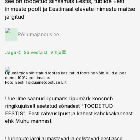
see on toodetud siinsamas Eestis, tublide Eesti
inimeste poolt ja Eestimaal elavate inimeste maitse
järgitud.
Põllumajandus.ee
Jaga
Salvesta
Vihja
Lipumärgiga tähistatud tootes kasutatud tooraine võib, kuid ei pea
olema 100% eestimaine.
Foto:
Eesti Toiduainetööstuse Liit
Uue ilme saanud lipumärk Lipumärk koosneb
ringikujuliselt asetatud sõnadest "TOODETUD
EESTIS", Eesti rahvuslipust ja kahest kaheksakannast
ehk Muhu männast.
Uuringute järgi armastavad ja eelistavad eestlased