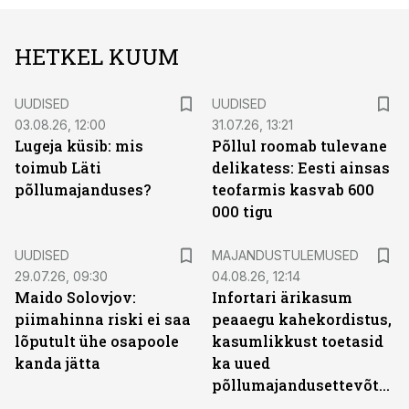
HETKEL KUUM
UUDISED
UUDISED
03.08.26, 12:00
31.07.26, 13:21
Lugeja küsib: mis
Põllul roomab tulevane
toimub Läti
delikatess: Eesti ainsas
põllumajanduses?
teofarmis kasvab 600
000 tigu
UUDISED
MAJANDUSTULEMUSED
29.07.26, 09:30
04.08.26, 12:14
Maido Solovjov:
Infortari ärikasum
piimahinna riski ei saa
peaaegu kahekordistus,
lõputult ühe osapoole
kasumlikkust toetasid
kanda jätta
ka uued
põllumajandusettevõtted