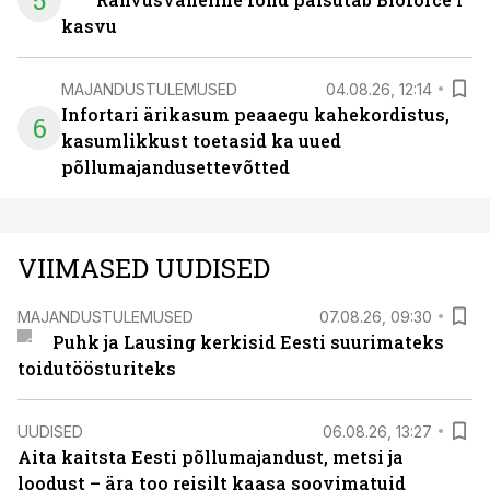
5
kasvu
MAJANDUSTULEMUSED
04.08.26, 12:14
Infortari ärikasum peaaegu kahekordistus,
6
kasumlikkust toetasid ka uued
põllumajandusettevõtted
VIIMASED UUDISED
MAJANDUSTULEMUSED
07.08.26, 09:30
Puhk ja Lausing kerkisid Eesti suurimateks
toidutöösturiteks
UUDISED
06.08.26, 13:27
Aita kaitsta Eesti põllumajandust, metsi ja
loodust – ära too reisilt kaasa soovimatuid