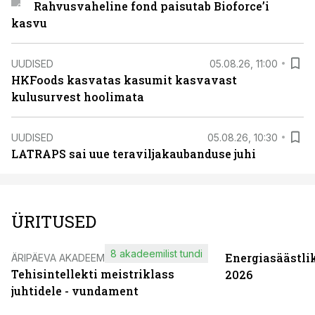
Rahvusvaheline fond paisutab Bioforce’i
kasvu
UUDISED
05.08.26, 11:00
HKFoods kasvatas kasumit kasvavast
kulusurvest hoolimata
UUDISED
05.08.26, 10:30
LATRAPS sai uue teraviljakaubanduse juhi
ÜRITUSED
8 akadeemilist tundi
Energiasäästli
ÄRIPÄEVA AKADEEMIA
Tehisintellekti meistriklass
2026
juhtidele - vundament