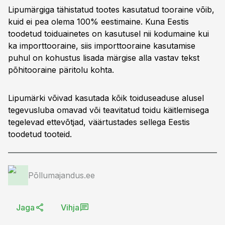
Lipumärgiga tähistatud tootes kasutatud tooraine võib,
kuid ei pea olema 100% eestimaine. Kuna Eestis
toodetud toiduainetes on kasutusel nii kodumaine kui
ka importtooraine, siis importtooraine kasutamise
puhul on kohustus lisada märgise alla vastav tekst
põhitooraine päritolu kohta.
Lipumärki võivad kasutada kõik toiduseaduse alusel
tegevusluba omavad või teavitatud toidu käitlemisega
tegelevad ettevõtjad, väärtustades sellega Eestis
toodetud tooteid.
Põllumajandus.ee
Jaga
Vihja