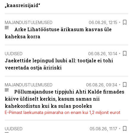
„kaasreisijaid“
MAJANDUSTULEMUSED
06.08.26, 12:15
Arke Lihatööstuse ärikasum kasvas üle
kaheksa korra
UUDISED
06.08.26, 10:14
Jaekettide lepingud luubi all: tootjale ei tohi
veeretada ostja äririski
MAJANDUSTULEMUSED
06.08.26, 09:34
Põllumajanduse tippjuhi Ahti Kalde firmades
käive üldiselt kerkis, kasum samas nii
kahekordistus kui ka sulas pooleks
E-Piimast laekumata piimaraha on enam kui 1,2 miljonit eurot
UUDISED
05.08.26, 11:17