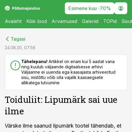
Esimene kuu -70%
Avaleht
Kõik lood
Arvamused
Galeriid
TOPid
Sisu
cebook
cebook
Tagasi
Twitter)
Twitter)
24.08.20, 07:56
kedIn
kedIn
Tähelepanu!
Artikkel on enam kui 5 aastat vana
ning kuulub väljaande digitaalsesse arhiivi.
ail
ail
Väljaanne ei uuenda ega kaasajasta arhiveeritud
sisu, mistõttu võib olla vajalik kaasaegsete
k
k
allikatega tutvumine
Toiduliit: Lipumärk sai uue
ilme
Värske ilme saanud lipumärk tootel tähendab, et