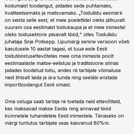
kodumaist toodangut, pidades seda puhtamaks,
kvaliteetsemaks ja maitsvamaks. „Toiduliidu eesmärk
on seista selle eest, et meie poelettidel oleks jätkuvalt
suurem osa eestimaist toidukaupa ja et meie inimestel
oleks toidusektoris piisavalt tööd,“ ütles Toiduliidu
juhataja Sirje Potisepp. Lipumärgi senine versioon võeti
kasutusele 10 aastat tagasi, et tuua esile Eesti
toidutööstusettevõtetes meie oma inimeste poolt
eestimaalaste maitse-eelistusi ja traditsioone silmas
pidades toodetud toitu, andes nii tarbijale võimaluse
neid lihtsalt leida ja ära tunda ning seeläbi eristada
importtoodangut Eesti omast.
Oma ostuga saab tarbija nii toetada neid ettevõtteid,
kes maksavad makse Eestis ning annavad tööd
kümnetele tuhandetele Eesti inimestele. Tänaseks on
märgi tuntutus tarbijate seas kasvanud 80%ni.