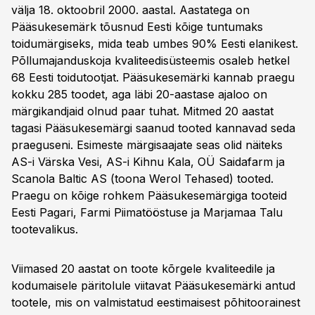
välja 18. oktoobril 2000. aastal. Aastatega on
Pääsukesemärk tõusnud Eesti kõige tuntumaks
toidumärgiseks, mida teab umbes 90% Eesti elanikest.
Põllumajanduskoja kvaliteedisüsteemis osaleb hetkel
68 Eesti toidutootjat. Pääsukesemärki kannab praegu
kokku 285 toodet, aga läbi 20-aastase ajaloo on
märgikandjaid olnud paar tuhat. Mitmed 20 aastat
tagasi Pääsukesemärgi saanud tooted kannavad seda
praeguseni. Esimeste märgisaajate seas olid näiteks
AS-i Värska Vesi, AS-i Kihnu Kala, OÜ Saidafarm ja
Scanola Baltic AS (toona Werol Tehased) tooted.
Praegu on kõige rohkem Pääsukesemärgiga tooteid
Eesti Pagari, Farmi Piimatööstuse ja Marjamaa Talu
tootevalikus.
Viimased 20 aastat on toote kõrgele kvaliteedile ja
kodumaisele päritolule viitavat Pääsukesemärki antud
tootele, mis on valmistatud eestimaisest põhitoorainest