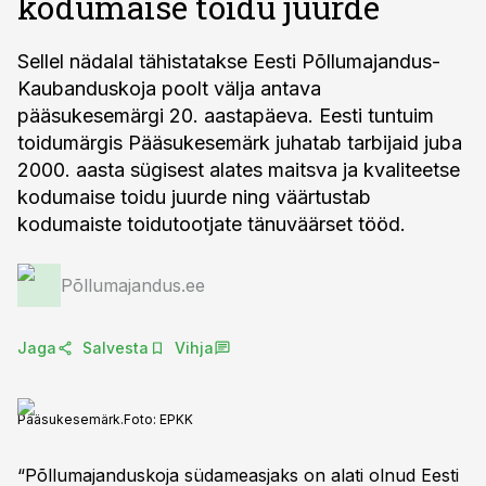
kodumaise toidu juurde
Sellel nädalal tähistatakse Eesti Põllumajandus-
Kaubanduskoja poolt välja antava
pääsukesemärgi 20. aastapäeva. Eesti tuntuim
toidumärgis Pääsukesemärk juhatab tarbijaid juba
2000. aasta sügisest alates maitsva ja kvaliteetse
kodumaise toidu juurde ning väärtustab
kodumaiste toidutootjate tänuväärset tööd.
Põllumajandus.ee
Jaga
Salvesta
Vihja
Pääsukesemärk.
Foto:
EPKK
“Põllumajanduskoja südameasjaks on alati olnud Eesti