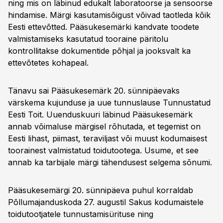
ning mis on läbinud edukalt laboratoorse ja sensoorse
hindamise. Märgi kasutamisõigust võivad taotleda kõik
Eesti ettevõtted. Pääsukesemärki kandvate toodete
valmistamiseks kasutatud tooraine päritolu
kontrollitakse dokumentide põhjal ja jooksvalt ka
ettevõtetes kohapeal.
Tänavu sai Pääsukesemärk 20. sünnipäevaks
värskema kujunduse ja uue tunnuslause Tunnustatud
Eesti Toit. Uuenduskuuri läbinud Pääsukesemärk
annab võimaluse märgisel rõhutada, et tegemist on
Eesti lihast, piimast, teraviljast või muust kodumaisest
toorainest valmistatud toidutootega. Usume, et see
annab ka tarbijale märgi tähendusest selgema sõnumi.
Pääsukesemärgi 20. sünnipäeva puhul korraldab
Põllumajanduskoda 27. augustil Sakus kodumaistele
toidutootjatele tunnustamisürituse ning