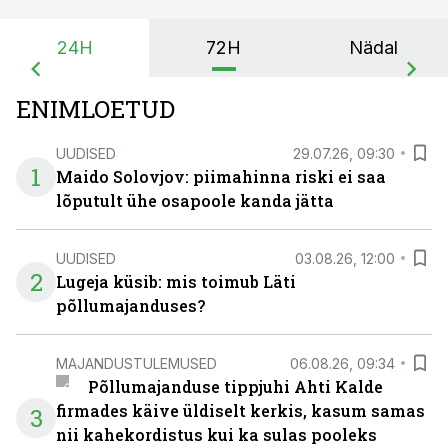
24H
72H
Nädal
ENIMLOETUD
UUDISED
29.07.26, 09:30
1
Maido Solovjov: piimahinna riski ei saa
lõputult ühe osapoole kanda jätta
UUDISED
03.08.26, 12:00
2
Lugeja küsib: mis toimub Läti
põllumajanduses?
MAJANDUSTULEMUSED
06.08.26, 09:34
Põllumajanduse tippjuhi Ahti Kalde
firmades käive üldiselt kerkis, kasum samas
3
nii kahekordistus kui ka sulas pooleks