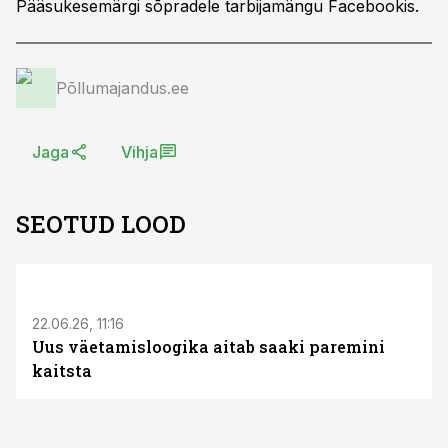
Pääsukesemärgi sõpradele tarbijamängu Facebookis.
Põllumajandus.ee
Jaga
Vihja
SEOTUD LOOD
ST
22.06.26, 11:16
Uus väetamisloogika aitab saaki paremini
kaitsta