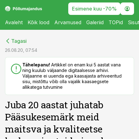
Esimene kuu -70%
Avaleht
Kõik lood
Arvamused
Galeriid
TOPid
Sisu
cebook
cebook
Tagasi
Twitter)
Twitter)
26.08.20, 07:54
kedIn
kedIn
Tähelepanu!
Artikkel on enam kui 5 aastat vana
ning kuulub väljaande digitaalsesse arhiivi.
ail
ail
Väljaanne ei uuenda ega kaasajasta arhiveeritud
sisu, mistõttu võib olla vajalik kaasaegsete
k
k
allikatega tutvumine
Juba 20 aastat juhatab
Pääsukesemärk meid
maitsva ja kvaliteetse