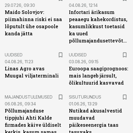
29.07.26, 09:30
04.08.26, 12:14
Maido Solovjov:
Infortari ärikasum
piimahinna riski ei saa
peaaegu kahekordistus,
lõputult ühe osapoole
kasumlikkust toetasid
kanda jätta
ka uued
põllumajandusettevõtted
UUDISED
UUDISED
04.08.26, 11:23
03.08.26, 09:15
Linas Agro avas
Euroopa saagiprognoos:
Muugal viljaterminali
mais langeb järsult,
õlikultuurid kasvavad
ST
MAJANDUSTULEMUSED
SISUTURUNDUS
06.08.26, 09:34
01.06.26, 13:29
Põllumajanduse
Nutikad akusalvestid
tippjuhi Ahti Kalde
muudavad
firmades käive üldiselt
päikeseenergia taas
kerkis, kasum samas
tasuvaks