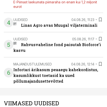
E-Piimast laekumata piimaraha on enam kui 1,2 miljonit
eurot
UUDISED
04.08.26, 11:23
4
Linas Agro avas Muugal viljaterminali
UUDISED
05.08.26, 11:17
5
Rahvusvaheline fond paisutab Bioforce’i
kasvu
MAJANDUSTULEMUSED
04.08.26, 12:14
Infortari ärikasum peaaegu kahekordistus,
6
kasumlikkust toetasid ka uued
põllumajandusettevõtted
VIIMASED UUDISED