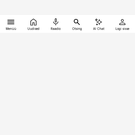
Menüü
Uudised
Raadio
Otsing
AI Chat
Logi sisse
Vana-Lõuna 39/1, 19094 Tallinn
(+372) 667 0111
pollumajandus@pollumajandus.ee
Telli
Reklaam
Firmast
Sisu kasutamisõigused
Ajakirjaniku
eetikakoodeks
Üldtingimused
Privaatsustingimused