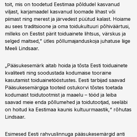
toit, mis on toodetud Eestimaa põldudel kasvanud
viljast, karjamaadel kasvanud loomade lihast või
piimast ning merest ja järvedest püütud kalast. Hoiame
au sees traditsioone ja oma toidukultuuri põhiväärtusi,
milleks on Eestist pärit toiduainete lihtsus, värskus ja
selged maitsed,” ütles põllumajanduskoja juhatuse liige
Meeli Lindsaar.
„Pääsukesemärk aitab hoida ja tõsta Eesti toiduainete
kvaliteeti ning soodustada kodumaise tooraine
kasutamist toiduainetööstustes. Eesti tarbijad saavad
Pääsukesemärgiga tooteid ostukorvi tõstes toetada
kodumaist toidutootmist ja maaelu – tööd ja leiba
saavad meie enda põllumehed ja toidutootjad, seeläbi
on hoitud ka Eestimaa kaunis kultuurmaastik,“ rõhutas
Lindsaar.
Esimesed Eesti rahvuslinnuga pääsukesemärgid anti