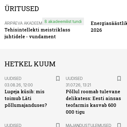
ÜRITUSED
8 akadeemilist tundi
Energiasäästli
ÄRIPÄEVA AKADEEMIA
Tehisintellekti meistriklass
2026
juhtidele - vundament
HETKEL KUUM
UUDISED
UUDISED
03.08.26, 12:00
31.07.26, 13:21
Lugeja küsib: mis
Põllul roomab tulevane
toimub Läti
delikatess: Eesti ainsas
põllumajanduses?
teofarmis kasvab 600
000 tigu
UUDISED
MAJANDUSTULEMUSED