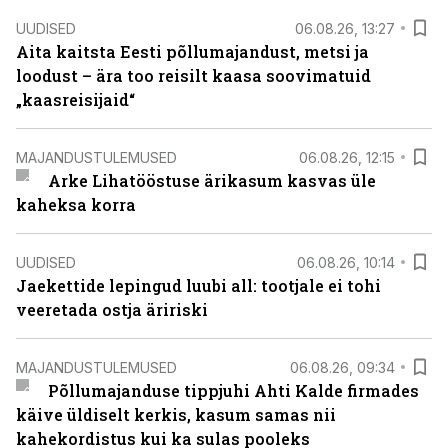
UUDISED
06.08.26, 13:27
Aita kaitsta Eesti põllumajandust, metsi ja
loodust – ära too reisilt kaasa soovimatuid
„kaasreisijaid“
MAJANDUSTULEMUSED
06.08.26, 12:15
Arke Lihatööstuse ärikasum kasvas üle
kaheksa korra
UUDISED
06.08.26, 10:14
Jaekettide lepingud luubi all: tootjale ei tohi
veeretada ostja äririski
MAJANDUSTULEMUSED
06.08.26, 09:34
Põllumajanduse tippjuhi Ahti Kalde firmades
käive üldiselt kerkis, kasum samas nii
kahekordistus kui ka sulas pooleks