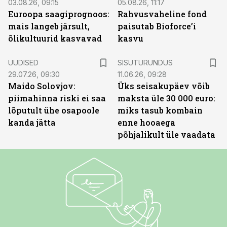
03.08.26, 09:15
05.08.26, 11:17
Euroopa saagiprognoos:
Rahvusvaheline fond
mais langeb järsult,
paisutab Bioforce’i
õlikultuurid kasvavad
kasvu
ST
UUDISED
SISUTURUNDUS
29.07.26, 09:30
11.06.26, 09:28
Maido Solovjov:
Üks seisakupäev võib
piimahinna riski ei saa
maksta üle 30 000 euro:
lõputult ühe osapoole
miks tasub kombain
kanda jätta
enne hooaega
põhjalikult üle vaadata