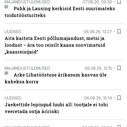
MAJANDUSTULEMUSED
07.08.26, 09:30
Puhk ja Lausing kerkisid Eesti suurimateks
toidutöösturiteks
UUDISED
06.08.26, 13:27
Aita kaitsta Eesti põllumajandust, metsi ja
loodust – ära too reisilt kaasa soovimatuid
„kaasreisijaid“
MAJANDUSTULEMUSED
06.08.26, 12:15
Arke Lihatööstuse ärikasum kasvas üle
kaheksa korra
UUDISED
06.08.26, 10:14
Jaekettide lepingud luubi all: tootjale ei tohi
veeretada ostja äririski