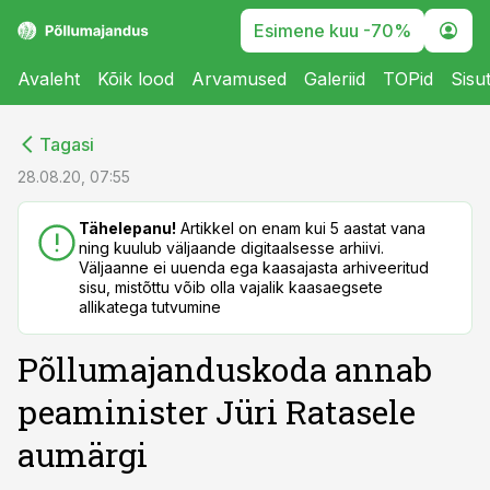
Esimene kuu -70%
Avaleht
Kõik lood
Arvamused
Galeriid
TOPid
Sisu
cebook
cebook
Tagasi
Twitter)
Twitter)
28.08.20, 07:55
kedIn
kedIn
Tähelepanu!
Artikkel on enam kui 5 aastat vana
ning kuulub väljaande digitaalsesse arhiivi.
ail
ail
Väljaanne ei uuenda ega kaasajasta arhiveeritud
sisu, mistõttu võib olla vajalik kaasaegsete
k
k
allikatega tutvumine
Põllumajanduskoda annab
peaminister Jüri Ratasele
aumärgi