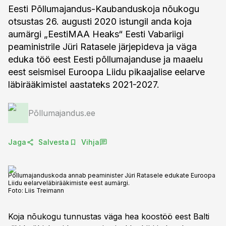
Eesti Põllumajandus-Kaubanduskoja nõukogu
otsustas 26. augusti 2020 istungil anda koja
aumärgi „EestiMAA Heaks“ Eesti Vabariigi
peaministrile Jüri Ratasele järjepideva ja väga
eduka töö eest Eesti põllumajanduse ja maaelu
eest seismisel Euroopa Liidu pikaajalise eelarve
läbirääkimistel aastateks 2021-2027.
Põllumajandus.ee
Jaga
Salvesta
Vihja
Põllumajanduskoda annab peaminister Jüri Ratasele edukate Euroopa
Liidu eelarveläbirääkimiste eest aumärgi.
Foto:
Liis Treimann
Koja nõukogu tunnustas väga hea koostöö eest Balti