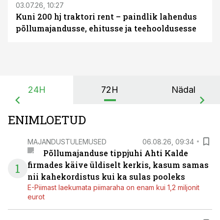
03.07.26, 10:27
Kuni 200 hj traktori rent – paindlik lahendus
põllumajandusse, ehitusse ja teehooldusesse
24H
72H
Nädal
ENIMLOETUD
MAJANDUSTULEMUSED
06.08.26, 09:34
Põllumajanduse tippjuhi Ahti Kalde
firmades käive üldiselt kerkis, kasum samas
1
nii kahekordistus kui ka sulas pooleks
E-Piimast laekumata piimaraha on enam kui 1,2 miljonit
eurot