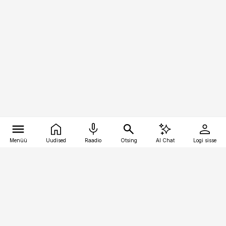
Menüü
Uudised
Raadio
Otsing
AI Chat
Logi sisse
Vana-Lõuna 39/1, 19094 Tallinn
(+372) 667 0111
pollumajandus@pollumajandus.ee