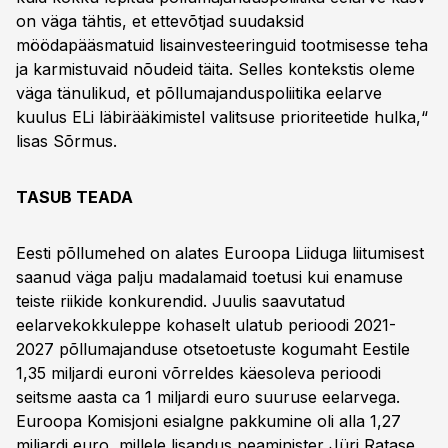
on väga tähtis, et ettevõtjad suudaksid
möödapääsmatuid lisainvesteeringuid tootmisesse teha
ja karmistuvaid nõudeid täita. Selles kontekstis oleme
väga tänulikud, et põllumajanduspoliitika eelarve
kuulus ELi läbirääkimistel valitsuse prioriteetide hulka,“
lisas Sõrmus.
TASUB TEADA
Eesti põllumehed on alates Euroopa Liiduga liitumisest
saanud väga palju madalamaid toetusi kui enamuse
teiste riikide konkurendid. Juulis saavutatud
eelarvekokkuleppe kohaselt ulatub perioodi 2021-
2027 põllumajanduse otsetoetuste kogumaht Eestile
1,35 miljardi euroni võrreldes käesoleva perioodi
seitsme aasta ca 1 miljardi euro suuruse eelarvega.
Euroopa Komisjoni esialgne pakkumine oli alla 1,27
miljardi euro, millele lisandus peaminister Jüri Ratase