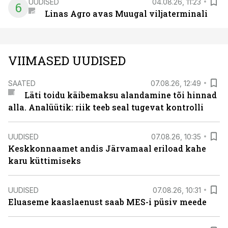
UUDISED
04.08.26, 11:23
6
Linas Agro avas Muugal viljaterminali
VIIMASED UUDISED
SAATED
07.08.26, 12:49
Läti toidu käibemaksu alandamine tõi hinnad
alla. Analüütik: riik teeb seal tugevat kontrolli
UUDISED
07.08.26, 10:35
Keskkonnaamet andis Järvamaal eriload kahe
karu küttimiseks
UUDISED
07.08.26, 10:31
Eluaseme kaaslaenust saab MES-i püsiv meede