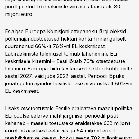
poolt peetud läbirääkimiste viimases faasis üle 80
miljoni euro.
Esialgse Euroopa Komisjoni ettepaneku järgi oleksid
põllumajandustoetused hektari kohta hinnanguliselt
suurenenud 66%-lt 76%-ni EL keskmisest.
Läbirääkimiste tulemusel toimub lähenemine ELi
keskmisele kiiremini – Eesti jõuab 76% otsetoetuste
tasemeni Euroopa Liidu keskmisest hektari kohta mitte
aastal 2027, vaid juba 2022. aastal. Perioodi lõpuks
jõuab põlumajandushüvitiste tase arvutuslikult 80%-ni
EL keskmisest.
Lisaks otsetoetustele Eestile eraldatava maaelupoliitika
ELi poolse eelarve maht järgmisel perioodil pisut
kahaneb - maaelu toetusteks eraldatakse 638 miljonit
eurot pikaajalisest eelarvest ja 64 miljonit eurot
taaskäivitamise kavast, kokku seega 702 miljonit eurot.