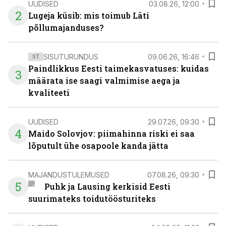
UUDISED
03.08.26, 12:00
2
Lugeja küsib: mis toimub Läti
põllumajanduses?
SISUTURUNDUS
09.06.26, 16:46
ST
Paindlikkus Eesti taimekasvatuses: kuidas
3
määrata ise saagi valmimise aega ja
kvaliteeti
UUDISED
29.07.26, 09:30
4
Maido Solovjov: piimahinna riski ei saa
lõputult ühe osapoole kanda jätta
MAJANDUSTULEMUSED
07.08.26, 09:30
5
Puhk ja Lausing kerkisid Eesti
suurimateks toidutöösturiteks