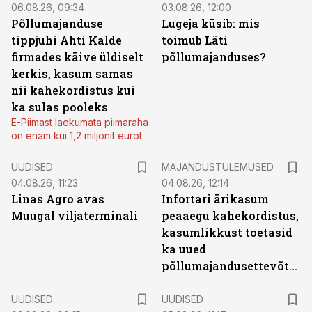
06.08.26, 09:34
03.08.26, 12:00
Põllumajanduse
Lugeja küsib: mis
tippjuhi Ahti Kalde
toimub Läti
firmades käive üldiselt
põllumajanduses?
kerkis, kasum samas
nii kahekordistus kui
ka sulas pooleks
E-Piimast laekumata piimaraha
on enam kui 1,2 miljonit eurot
UUDISED
MAJANDUSTULEMUSED
04.08.26, 11:23
04.08.26, 12:14
Linas Agro avas
Infortari ärikasum
Muugal viljaterminali
peaaegu kahekordistus,
kasumlikkust toetasid
ka uued
põllumajandusettevõtted
UUDISED
UUDISED