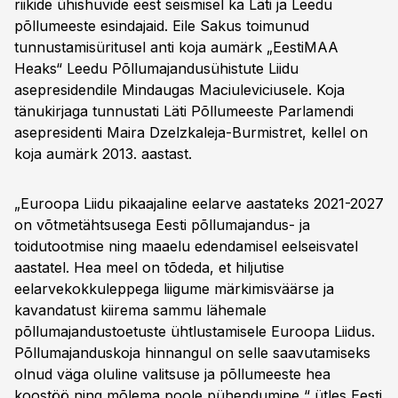
riikide ühishuvide eest seismisel ka Läti ja Leedu
põllumeeste esindajaid. Eile Sakus toimunud
tunnustamisüritusel anti koja aumärk „EestiMAA
Heaks“ Leedu Põllumajandusühistute Liidu
asepresidendile Mindaugas Maciuleviciusele. Koja
tänukirjaga tunnustati Läti Põllumeeste Parlamendi
asepresidenti Maira Dzelzkaleja-Burmistret, kellel on
koja aumärk 2013. aastast.
„Euroopa Liidu pikaajaline eelarve aastateks 2021-2027
on võtmetähtsusega Eesti põllumajandus- ja
toidutootmise ning maaelu edendamisel eelseisvatel
aastatel. Hea meel on tõdeda, et hiljutise
eelarvekokkuleppega liigume märkimisväärse ja
kavandatust kiirema sammu lähemale
põllumajandustoetuste ühtlustamisele Euroopa Liidus.
Põllumajanduskoja hinnangul on selle saavutamiseks
olnud väga oluline valitsuse ja põllumeeste hea
koostöö ning mõlema poole pühendumine,“ ütles Eesti