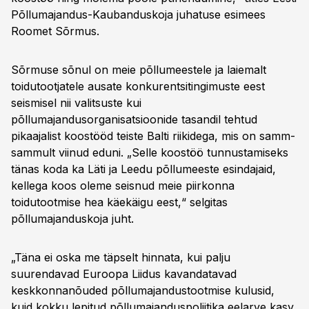
Põllumajandus-Kaubanduskoja juhatuse esimees
Roomet Sõrmus.
Sõrmuse sõnul on meie põllumeestele ja laiemalt
toidutootjatele ausate konkurentsitingimuste eest
seismisel nii valitsuste kui
põllumajandusorganisatsioonide tasandil tehtud
pikaajalist koostööd teiste Balti riikidega, mis on samm-
sammult viinud eduni. „Selle koostöö tunnustamiseks
tänas koda ka Läti ja Leedu põllumeeste esindajaid,
kellega koos oleme seisnud meie piirkonna
toidutootmise hea käekäigu eest,“ selgitas
põllumajanduskoja juht.
„Täna ei oska me täpselt hinnata, kui palju
suurendavad Euroopa Liidus kavandatavad
keskkonnanõuded põllumajandustootmise kulusid,
kuid kokku lepitud põllumajanduspoliitika eelarve kasv