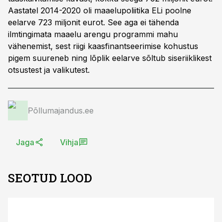
Aastatel 2014-2020 oli maaelupoliitika ELi poolne
eelarve 723 miljonit eurot. See aga ei tähenda
ilmtingimata maaelu arengu programmi mahu
vähenemist, sest riigi kaasfinantseerimise kohustus
pigem suureneb ning lõplik eelarve sõltub siseriiklikest
otsustest ja valikutest.
Põllumajandus.ee
Jaga
Vihja
SEOTUD LOOD
ST