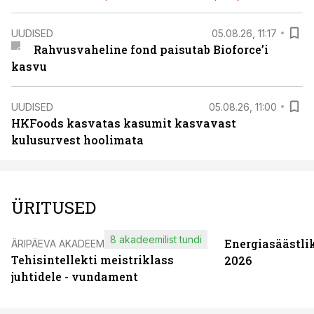
UUDISED
05.08.26, 11:17
Rahvusvaheline fond paisutab Bioforce’i
kasvu
UUDISED
05.08.26, 11:00
HKFoods kasvatas kasumit kasvavast
kulusurvest hoolimata
ÜRITUSED
8 akadeemilist tundi
Energiasäästli
ÄRIPÄEVA AKADEEMIA
Tehisintellekti meistriklass
2026
juhtidele - vundament