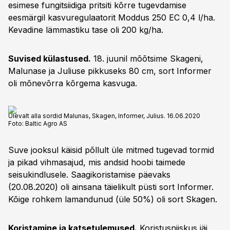
esimese fungitsiidiga pritsiti kõrre tugevdamise
eesmärgil kasvuregulaatorit Moddus 250 EC 0,4 l/ha.
Kevadine lämmastiku tase oli 200 kg/ha.
Suvised külastused.
18. juunil mõõtsime Skageni,
Malunase ja Juliuse pikkuseks 80 cm, sort Informer
oli mõnevõrra kõrgema kasvuga.
Ülevalt alla sordid Malunas, Skagen, Informer, Julius. 16.06.2020
Foto:
Baltic Agro AS
Suve jooksul käisid põllult üle mitmed tugevad tormid
ja pikad vihmasajud, mis andsid hoobi taimede
seisukindlusele. Saagikoristamise päevaks
(20.08.2020) oli ainsana täielikult püsti sort Informer.
Kõige rohkem lamandunud (üle 50%) oli sort Skagen.
Koristamine ja katsetulemused.
Koristusniiskus jäi