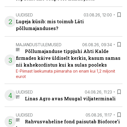
UUDISED
03.08.26, 12:00
2
Lugeja küsib: mis toimub Läti
põllumajanduses?
MAJANDUSTULEMUSED
06.08.26, 09:34
Põllumajanduse tippjuhi Ahti Kalde
firmades käive üldiselt kerkis, kasum samas
3
nii kahekordistus kui ka sulas pooleks
E-Piimast laekumata piimaraha on enam kui 1,2 miljonit
eurot
UUDISED
04.08.26, 11:23
4
Linas Agro avas Muugal viljaterminali
UUDISED
05.08.26, 11:17
5
Rahvusvaheline fond paisutab Bioforce’i