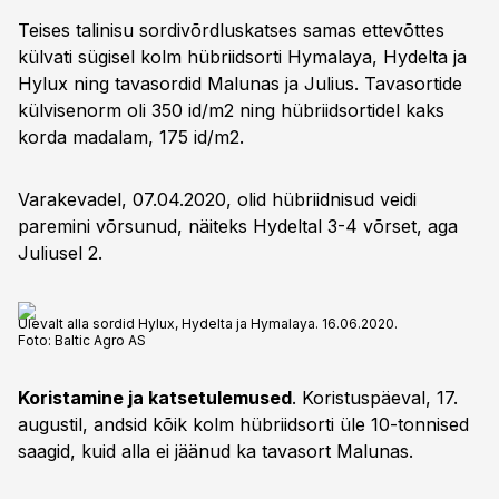
Teises talinisu sordivõrdluskatses samas ettevõttes
külvati sügisel kolm hübriidsorti Hymalaya, Hydelta ja
Hylux ning tavasordid Malunas ja Julius. Tavasortide
külvisenorm oli 350 id/m2 ning hübriidsortidel kaks
korda madalam, 175 id/m2.
Varakevadel, 07.04.2020, olid hübriidnisud veidi
paremini võrsunud, näiteks Hydeltal 3-4 võrset, aga
Juliusel 2.
Ülevalt alla sordid Hylux, Hydelta ja Hymalaya. 16.06.2020.
Foto:
Baltic Agro AS
Koristamine ja katsetulemused
. Koristuspäeval, 17.
augustil, andsid kõik kolm hübriidsorti üle 10-tonnised
saagid, kuid alla ei jäänud ka tavasort Malunas.