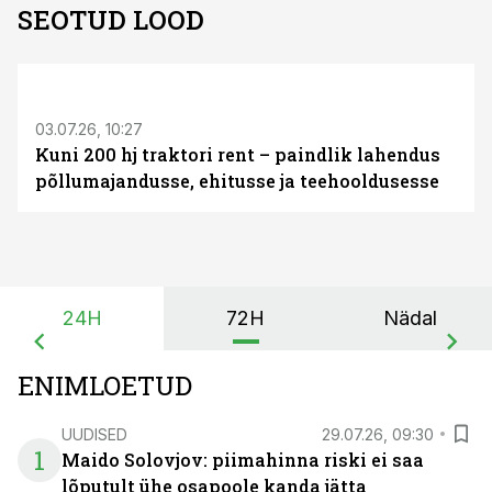
SEOTUD LOOD
ST
03.07.26, 10:27
Kuni 200 hj traktori rent – paindlik lahendus
põllumajandusse, ehitusse ja teehooldusesse
24H
72H
Nädal
ENIMLOETUD
UUDISED
29.07.26, 09:30
1
Maido Solovjov: piimahinna riski ei saa
lõputult ühe osapoole kanda jätta