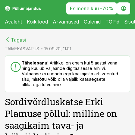
Esimene kuu -70%
Avaleht
Kõik lood
Arvamused
Galeriid
TOPid
Sisu
cebook
cebook
Tagasi
Twitter)
Twitter)
TAIMEKASVATUS
15.09.20, 11:01
kedIn
kedIn
Tähelepanu!
Artikkel on enam kui 5 aastat vana
ning kuulub väljaande digitaalsesse arhiivi.
ail
ail
Väljaanne ei uuenda ega kaasajasta arhiveeritud
sisu, mistõttu võib olla vajalik kaasaegsete
k
k
allikatega tutvumine
Sordivõrdluskatse Erki
Plamuse põllul: milline on
saagikaim tava- ja