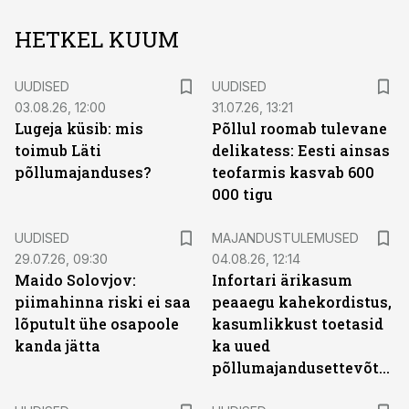
HETKEL KUUM
UUDISED
UUDISED
03.08.26, 12:00
31.07.26, 13:21
Lugeja küsib: mis
Põllul roomab tulevane
toimub Läti
delikatess: Eesti ainsas
põllumajanduses?
teofarmis kasvab 600
000 tigu
UUDISED
MAJANDUSTULEMUSED
29.07.26, 09:30
04.08.26, 12:14
Maido Solovjov:
Infortari ärikasum
piimahinna riski ei saa
peaaegu kahekordistus,
lõputult ühe osapoole
kasumlikkust toetasid
kanda jätta
ka uued
põllumajandusettevõtted