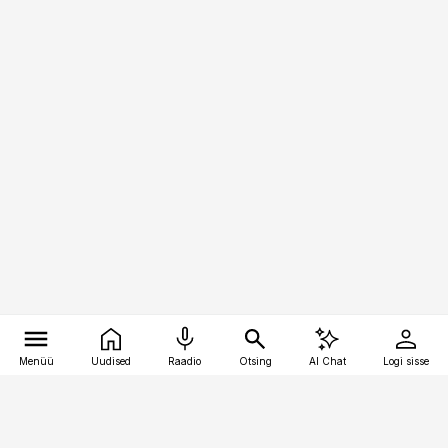
Menüü
Uudised
Raadio
Otsing
AI Chat
Logi sisse
Vana-Lõuna 39/1, 19094 Tallinn