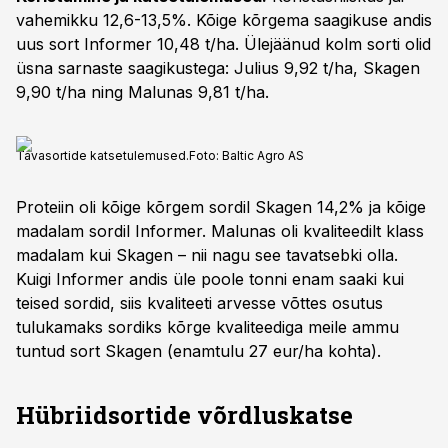
vahemikku 12,6-13,5%. Kõige kõrgema saagikuse andis
uus sort Informer 10,48 t/ha. Ülejäänud kolm sorti olid
üsna sarnaste saagikustega: Julius 9,92 t/ha, Skagen
9,90 t/ha ning Malunas 9,81 t/ha.
Tavasortide katsetulemused.
Foto:
Baltic Agro AS
Proteiin oli kõige kõrgem sordil Skagen 14,2% ja kõige
madalam sordil Informer. Malunas oli kvaliteedilt klass
madalam kui Skagen – nii nagu see tavatsebki olla.
Kuigi Informer andis üle poole tonni enam saaki kui
teised sordid, siis kvaliteeti arvesse võttes osutus
tulukamaks sordiks kõrge kvaliteediga meile ammu
tuntud sort Skagen (enamtulu 27 eur/ha kohta).
Hübriidsortide võrdluskatse