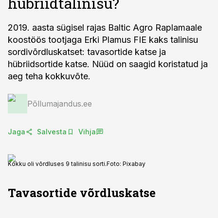
hübriidtalinisu?
2019. aasta sügisel rajas Baltic Agro Raplamaale
koostöös tootjaga Erki Plamus FIE kaks talinisu
sordivõrdluskatset: tavasortide katse ja
hübriidsortide katse. Nüüd on saagid koristatud ja
aeg teha kokkuvõte.
Põllumajandus.ee
Jaga
Salvesta
Vihja
Kokku oli võrdluses 9 talinisu sorti.
Foto:
Pixabay
Tavasortide võrdluskatse