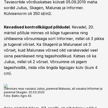
Tavasortide võrdluskatses külvati 05.09.2019 maha
sordid Julius, Skagen, Malunas ja Informer.
Külvisenorm oli 350 id/m2.
Kevadised kontrollkäigud põldudel
. Kevadel, 20.
märtsil põllule minnes oli kõige tugevama ning
ühtlasema võrsumisega sort Informer, millel oli 3 pikka
ja tugevat võrset. Ka Skagenil ja Malunasel oli 3
võrset, kuid Malunase võrsed olid varakevadel veel
üsna peenikesed ning tagasihoidlikud. Katses oli ka
Julius, millel oli 2 võrset. Võrsumine oli pigem
tagasihoidlik, mida võis tingida liigsügav külv (kuni 4
cm).
Ülemises reas vasakul Julius, paremal Malunas, all vasakul Informer ja
paremal Skagen. 20.03.2020
Foto:
Baltic Agro AS