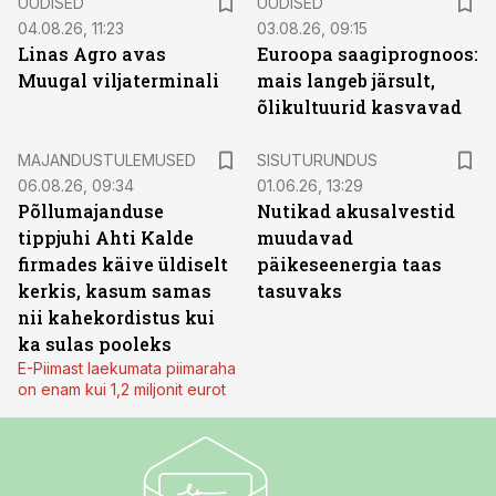
UUDISED
UUDISED
04.08.26, 11:23
03.08.26, 09:15
Linas Agro avas
Euroopa saagiprognoos:
Muugal viljaterminali
mais langeb järsult,
õlikultuurid kasvavad
ST
MAJANDUSTULEMUSED
SISUTURUNDUS
06.08.26, 09:34
01.06.26, 13:29
Põllumajanduse
Nutikad akusalvestid
tippjuhi Ahti Kalde
muudavad
firmades käive üldiselt
päikeseenergia taas
kerkis, kasum samas
tasuvaks
nii kahekordistus kui
ka sulas pooleks
E-Piimast laekumata piimaraha
on enam kui 1,2 miljonit eurot