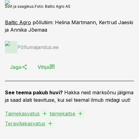
Sort ja saagikus.
Foto:
Baltic Agro AS
Baltic Agro
põllutiim: Helina Märtmann, Kertrud Jaeski
ja Annika Jõemaa
Põllumajandus.ee
Jaga
Vihja
See teema pakub huvi?
Hakka neid märksõnu jälgima
ja saad alati teavituse, kui sel teemal ilmub midagi uut!
Taimekasvatus
taimekaitse
Teraviljakasvatus