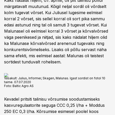
Kaks nädalat hiljem, 07. aprillil, oli pilt talinisu põllul
märgatavalt muutunud. Kõigil neljal sordil oli võrdselt
kolm tugevat võrset. Kui Juliusel lugesime eelmisel
korral 2 võrset, siis sellel korral oli sort pika sammu
edasi astunud ning tal oli samuti 3 tugevat võrset. Kui
Malunasel oli eelmisel korral 3 võrset ja kõrvalvõrsed
väga peenikesed ja niitjad, siis kaks nädalat hiljem olid
ka Malunase kõrvalvõrsed arenenud tugevaks ning
konkurentsivõimeliseks. Lisaks oli põllu servast näha
sama efekti, mis eelmisel aastal: Malunas oli teistest
sortidest tunduvalt rohelisem.
Vasakult: Julius, Informer, Skagen, Malunas. Igast sordist on fotol 10
taime. 07.07.2020
Foto:
Baltic Agro AS
Kevadel pritsiti talinisu võrsumise soodustamiseks
kasvuregulaatorite seguga CCC 0,25 l/ha + Moddus
250 EC 0,3 l/ha. Kõrsumise esimesel poolel koos