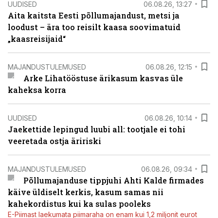
UUDISED
06.08.26, 13:27
Aita kaitsta Eesti põllumajandust, metsi ja
loodust – ära too reisilt kaasa soovimatuid
„kaasreisijaid“
MAJANDUSTULEMUSED
06.08.26, 12:15
Arke Lihatööstuse ärikasum kasvas üle
kaheksa korra
UUDISED
06.08.26, 10:14
Jaekettide lepingud luubi all: tootjale ei tohi
veeretada ostja äririski
MAJANDUSTULEMUSED
06.08.26, 09:34
Põllumajanduse tippjuhi Ahti Kalde firmades
käive üldiselt kerkis, kasum samas nii
kahekordistus kui ka sulas pooleks
E-Piimast laekumata piimaraha on enam kui 1,2 miljonit eurot