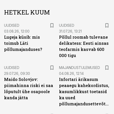
HETKEL KUUM
UUDISED
UUDISED
03.08.26, 12:00
31.07.26, 13:21
Lugeja küsib: mis
Põllul roomab tulevane
toimub Läti
delikatess: Eesti ainsas
põllumajanduses?
teofarmis kasvab 600
000 tigu
UUDISED
MAJANDUSTULEMUSED
29.07.26, 09:30
04.08.26, 12:14
Maido Solovjov:
Infortari ärikasum
piimahinna riski ei saa
peaaegu kahekordistus,
lõputult ühe osapoole
kasumlikkust toetasid
kanda jätta
ka uued
põllumajandusettevõtted