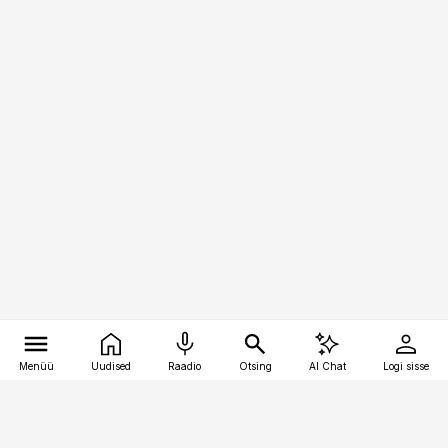
Menüü
Uudised
Raadio
Otsing
AI Chat
Logi sisse