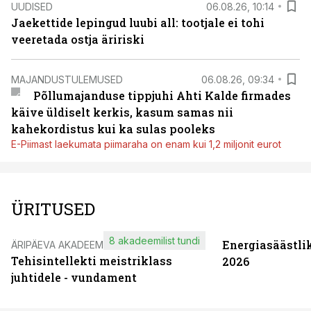
UUDISED
06.08.26, 10:14
Jaekettide lepingud luubi all: tootjale ei tohi
veeretada ostja äririski
MAJANDUSTULEMUSED
06.08.26, 09:34
Põllumajanduse tippjuhi Ahti Kalde firmades
käive üldiselt kerkis, kasum samas nii
kahekordistus kui ka sulas pooleks
E-Piimast laekumata piimaraha on enam kui 1,2 miljonit eurot
ÜRITUSED
8 akadeemilist tundi
Energiasäästli
ÄRIPÄEVA AKADEEMIA
Tehisintellekti meistriklass
2026
juhtidele - vundament