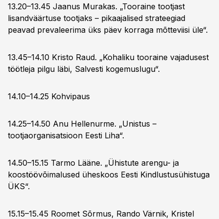
13.20–13.45 Jaanus Murakas. „Tooraine tootjast
lisandväärtuse tootjaks – pikaajalised strateegiad
peavad prevaleerima üks päev korraga mõtteviisi üle“.
13.45–14.10 Kristo Raud. „Kohaliku tooraine vajadusest
töötleja pilgu läbi, Salvesti kogemuslugu“.
14.10–14.25 Kohvipaus
14.25–14.50 Anu Hellenurme. „Unistus –
tootjaorganisatsioon Eesti Liha“.
14.50–15.15 Tarmo Lääne. „Ühistute arengu- ja
koostöövõimalused üheskoos Eesti Kindlustusühistuga
ÜKS“.
15.15–15.45 Roomet Sõrmus, Rando Värnik, Kristel