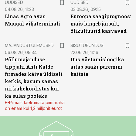
UUDISED
UUDISED
04.08.26, 11:23
03.08.26, 09:15
Linas Agro avas
Euroopa saagiprognoos:
Muugal viljaterminali
mais langeb järsult,
õlikultuurid kasvavad
ST
MAJANDUSTULEMUSED
SISUTURUNDUS
06.08.26, 09:34
22.06.26, 11:16
Põllumajanduse
Uus väetamisloogika
tippjuhi Ahti Kalde
aitab saaki paremini
firmades käive üldiselt
kaitsta
kerkis, kasum samas
nii kahekordistus kui
ka sulas pooleks
E-Piimast laekumata piimaraha
on enam kui 1,2 miljonit eurot