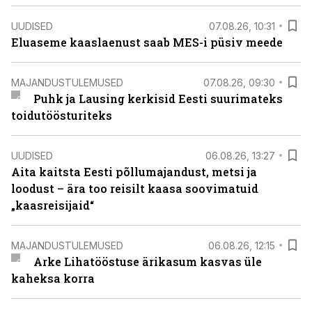
UUDISED
07.08.26, 10:31
Eluaseme kaaslaenust saab MES-i püsiv meede
MAJANDUSTULEMUSED
07.08.26, 09:30
Puhk ja Lausing kerkisid Eesti suurimateks
toidutöösturiteks
UUDISED
06.08.26, 13:27
Aita kaitsta Eesti põllumajandust, metsi ja
loodust – ära too reisilt kaasa soovimatuid
„kaasreisijaid“
MAJANDUSTULEMUSED
06.08.26, 12:15
Arke Lihatööstuse ärikasum kasvas üle
kaheksa korra