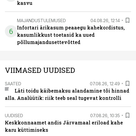
kasvu
MAJANDUSTULEMUSED
04.08.26, 12:14
Infortari ärikasum peaaegu kahekordistus,
6
kasumlikkust toetasid ka uued
põllumajandusettevõtted
VIIMASED UUDISED
SAATED
07.08.26, 12:49
Läti toidu käibemaksu alandamine tõi hinnad
alla. Analüütik: riik teeb seal tugevat kontrolli
UUDISED
07.08.26, 10:35
Keskkonnaamet andis Järvamaal eriload kahe
karu küttimiseks