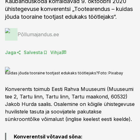
Kaubanduskoda korraldavad 9. oktoobril 2020
ühistegevuse konverentsi „Tootearendus – kuidas
jõuda tooraine tootjast edukaks töötlejaks“.
Põllumajandus.ee
Jaga
Salvesta
Vihja
Kuidas jõuda tooraine tootjast edukaks töötlejaks?
Foto:
Pixabay
Konverents toimub Eesti Rahva Muuseumi (Muuseumi
tee 2, Tartu linn, Tartu linn, Tartu maakond, 60532)
Jakob Hurda saalis. Osalemine on kõigile ühistegevuse
huvilistele tasuta ja soovijatele pakutakse
sünkroontõlke võimalust (inglise keelest eesti keelde).
Konverentsil võtavad sõna: