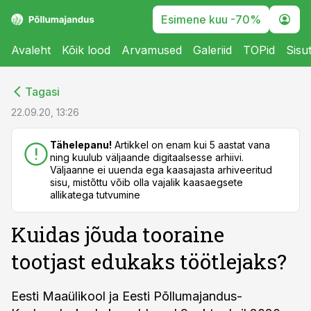
Esimene kuu -70%
Avaleht
Kõik lood
Arvamused
Galeriid
TOPid
Sisu
cebook
cebook
Tagasi
Twitter)
Twitter)
22.09.20, 13:26
kedIn
kedIn
Tähelepanu!
Artikkel on enam kui 5 aastat vana
ning kuulub väljaande digitaalsesse arhiivi.
ail
ail
Väljaanne ei uuenda ega kaasajasta arhiveeritud
sisu, mistõttu võib olla vajalik kaasaegsete
k
k
allikatega tutvumine
Kuidas jõuda tooraine
tootjast edukaks töötlejaks?
Eesti Maaülikool ja Eesti Põllumajandus-