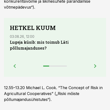
konkurentsivõime ja liikmesuhete parandamise
võtmepädevus“).
HETKEL KUUM
03.08.26, 12:00
29.07
Lugeja küsib: mis toimub Läti
Maid
põllumajanduses?
lõpu
12.55–13.20 Michael L. Cook. “The Concept of Risk in
Agricultural Cooperatives” („Riski mõiste
põllumajandusühistutes“).