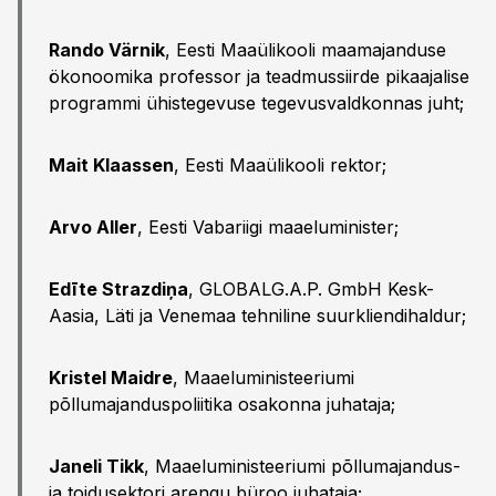
Rando Värnik
, Eesti Maaülikooli maamajanduse
ökonoomika professor ja teadmussiirde pikaajalise
programmi ühistegevuse tegevusvaldkonnas juht;
Mait Klaassen
, Eesti Maaülikooli rektor;
Arvo Aller
, Eesti Vabariigi maaeluminister;
Edīte Strazdiņa
, GLOBALG.A.P. GmbH Kesk-
Aasia, Läti ja Venemaa tehniline suurkliendihaldur;
Kristel Maidre
, Maaeluministeeriumi
põllumajanduspoliitika osakonna juhataja;
Janeli Tikk
, Maaeluministeeriumi põllumajandus-
ja toidusektori arengu büroo juhataja;