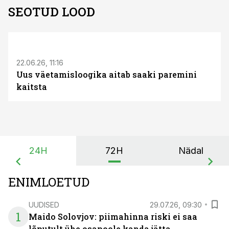
SEOTUD LOOD
ST
22.06.26, 11:16
Uus väetamisloogika aitab saaki paremini
kaitsta
24H
72H
Nädal
ENIMLOETUD
UUDISED
29.07.26, 09:30
1
Maido Solovjov: piimahinna riski ei saa
lõputult ühe osapoole kanda jätta