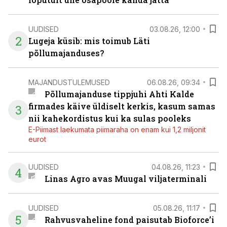
UUDISED
03.08.26, 12:00
2
Lugeja küsib: mis toimub Läti
põllumajanduses?
MAJANDUSTULEMUSED
06.08.26, 09:34
Põllumajanduse tippjuhi Ahti Kalde
firmades käive üldiselt kerkis, kasum samas
3
nii kahekordistus kui ka sulas pooleks
E-Piimast laekumata piimaraha on enam kui 1,2 miljonit
eurot
UUDISED
04.08.26, 11:23
4
Linas Agro avas Muugal viljaterminali
UUDISED
05.08.26, 11:17
5
Rahvusvaheline fond paisutab Bioforce’i