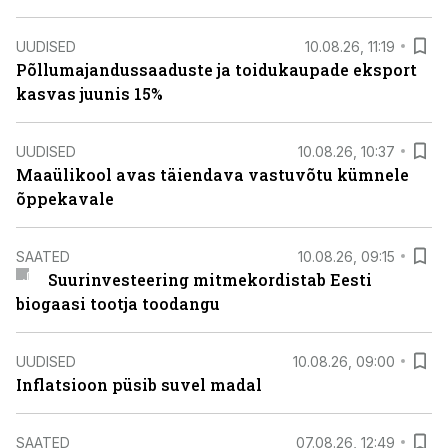
UUDISED
10.08.26, 11:19
Põllumajandussaaduste ja toidukaupade eksport
kasvas juunis 15%
UUDISED
10.08.26, 10:37
Maaülikool avas täiendava vastuvõtu kümnele
õppekavale
SAATED
10.08.26, 09:15
Suurinvesteering mitmekordistab Eesti
biogaasi tootja toodangu
UUDISED
10.08.26, 09:00
Inflatsioon püsib suvel madal
SAATED
07.08.26, 12:49