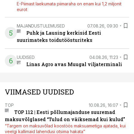
E-Piimast laekumata piimaraha on enam kui 1,2 miljonit
eurot
MAJANDUSTULEMUSED
07.08.26, 09:30
5
Puhk ja Lausing kerkisid Eesti
suurimateks toidutöösturiteks
UUDISED
04.08.26, 11:23
6
Linas Agro avas Muugal viljaterminali
VIIMASED UUDISED
TOP
10.08.26, 16:07
TOP 112 | Eesti põllumajanduse suuremad
maksuvõlglased “Tulud on väiksemad kui kulud”
“Targem on maksuvõlad koostöös maksuametiga ajatada, kui
veelgi kallimaid lahendusi otsima hakata”