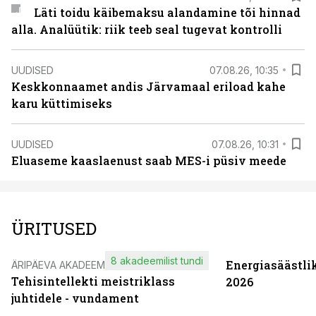
Läti toidu käibemaksu alandamine tõi hinnad
alla. Analüütik: riik teeb seal tugevat kontrolli
UUDISED
07.08.26, 10:35
Keskkonnaamet andis Järvamaal eriload kahe
karu küttimiseks
UUDISED
07.08.26, 10:31
Eluaseme kaaslaenust saab MES-i püsiv meede
ÜRITUSED
8 akadeemilist tundi
Energiasäästli
ÄRIPÄEVA AKADEEMIA
Tehisintellekti meistriklass
2026
juhtidele - vundament