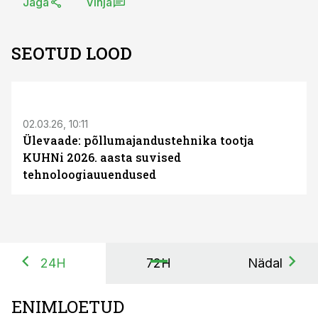
Jaga
Vihja
SEOTUD LOOD
ST
02.03.26, 10:11
Ülevaade: põllumajandustehnika tootja
KUHNi 2026. aasta suvised
tehnoloogiauuendused
24H
72H
Nädal
ENIMLOETUD