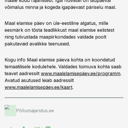
maale kodu rajamisest. Igal huvilisel on laupäeval
võimalus minna ja kogeda igapäevast päriselu maal.
Maal elamise päev on üle-eestiline algatus, mille
eesmärk on tõsta teadlikkust maal elamise eelistest
ning tutvustada maapiirkondades valdade poolt
pakutavaid avalikke teenuseid.
Kogu info Maal elamise päeva kohta on koondatud
temaatilisele kodulehele. Valdades toimuva kohta saab
teavet aadressilt
www.maalelamisepäev.ee/programm
.
Avatud asutused leiab aadressilt
www.maalelamisepäev.ee/kaart
.
Põllumajandus.ee