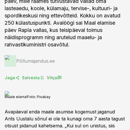
päev, mille raames tutvustavad vallad oma
lasteaedu, koole, külamaju, tervise-, kultuuri- ja
spordikeskusi ning ettevõtteid. Kokku on avatud
250 külastuspunkti. Avalöögi sai Maal elamise
päev Rapla vallas, kus teisipäeval toimus
näidisprogramm ning arutelud maaelu- ja
rahvastikuministri osavõtul.
Põllumajandus.ee
Jaga
Salvesta
Vihja
Maale elama!
Foto:
Pixabay
Avapäeval enda maale asumise kogemust jaganud
Ants Uustalu sõnul ei ole ta kunagi oma 7 aasta tagust
otsust pidanud kahetsema. „Kui sul on unistus, siis