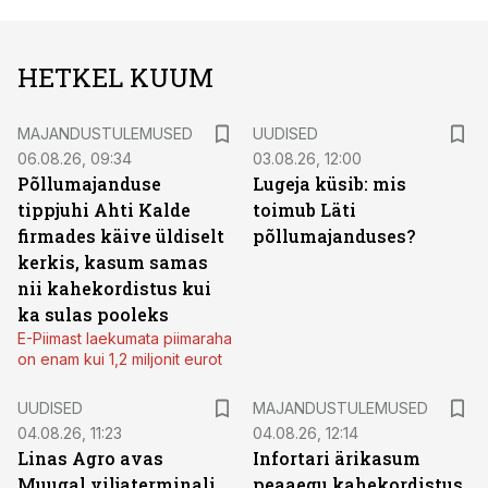
HETKEL KUUM
MAJANDUSTULEMUSED
UUDISED
06.08.26, 09:34
03.08.26, 12:00
Põllumajanduse
Lugeja küsib: mis
tippjuhi Ahti Kalde
toimub Läti
firmades käive üldiselt
põllumajanduses?
kerkis, kasum samas
nii kahekordistus kui
ka sulas pooleks
E-Piimast laekumata piimaraha
on enam kui 1,2 miljonit eurot
UUDISED
MAJANDUSTULEMUSED
04.08.26, 11:23
04.08.26, 12:14
Linas Agro avas
Infortari ärikasum
Muugal viljaterminali
peaaegu kahekordistus,