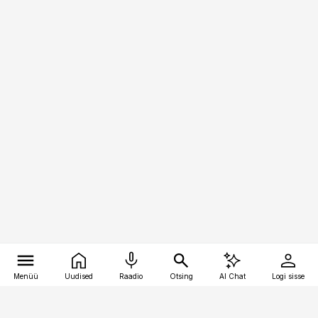
Menüü
Uudised
Raadio
Otsing
AI Chat
Logi sisse