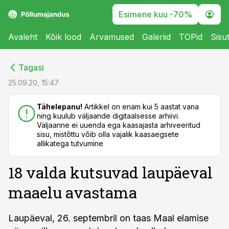
Esimene kuu -70%
Avaleht
Kõik lood
Arvamused
Galeriid
TOPid
Sisu
cebook
cebook
Tagasi
Twitter)
Twitter)
25.09.20, 15:47
kedIn
kedIn
Tähelepanu!
Artikkel on enam kui 5 aastat vana
ning kuulub väljaande digitaalsesse arhiivi.
ail
ail
Väljaanne ei uuenda ega kaasajasta arhiveeritud
sisu, mistõttu võib olla vajalik kaasaegsete
k
k
allikatega tutvumine
18 valda kutsuvad laupäeval
maaelu avastama
Laupäeval, 26. septembril on taas Maal elamise