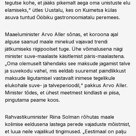
tegutse kohe, et jääks pikemalt aega oma unistuste elu
elamiseks,“ ütles Uustalu, kes on Kuimetsa külas
asuva tuntud Ööbiku gastronoomiatalu peremees.
Maaeluminister Arvo Aller sõnas, et koroona ajal
alguse saanud maale minekud vajavad trendi
jätkumiseks riigipoolset tuge. Ühe võimalusena nägi
minister suve-maalaste käsitlemist päris-maalastena.
„Oma olemuselt tähendaks see maksude jagamist talve
ja suvekodu vahel, mis eeldab suuremat paindlikkust
maksude liigutamisel vastavalt inimese tegelikule
elukohale suve- ja talveperioodil,“ pakkus Arvo Aller.
Minister tõdes, et ühest meetmest kindlasti ei piisa,
pingutama peame koos.
Rahvastikuminister Riina Solman rõhutas maale
kolimise eeldusena lastega perede vajaduste mõistmist,
et luua neile vajalikud tingimused. „Eestimaal on palju