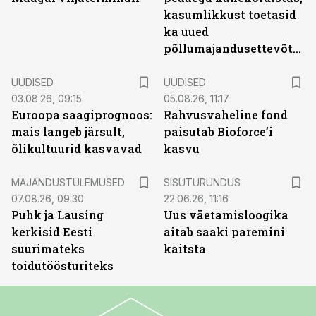
kasumlikkust toetasid
ka uued
põllumajandusettevõtted
UUDISED
UUDISED
03.08.26, 09:15
05.08.26, 11:17
Euroopa saagiprognoos:
Rahvusvaheline fond
mais langeb järsult,
paisutab Bioforce’i
õlikultuurid kasvavad
kasvu
ST
MAJANDUSTULEMUSED
SISUTURUNDUS
07.08.26, 09:30
22.06.26, 11:16
Puhk ja Lausing
Uus väetamisloogika
kerkisid Eesti
aitab saaki paremini
suurimateks
kaitsta
toidutöösturiteks