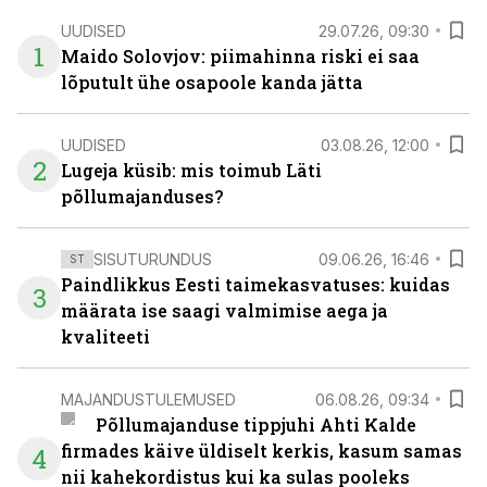
UUDISED
29.07.26, 09:30
1
Maido Solovjov: piimahinna riski ei saa
lõputult ühe osapoole kanda jätta
UUDISED
03.08.26, 12:00
2
Lugeja küsib: mis toimub Läti
põllumajanduses?
SISUTURUNDUS
09.06.26, 16:46
ST
Paindlikkus Eesti taimekasvatuses: kuidas
3
määrata ise saagi valmimise aega ja
kvaliteeti
MAJANDUSTULEMUSED
06.08.26, 09:34
Põllumajanduse tippjuhi Ahti Kalde
firmades käive üldiselt kerkis, kasum samas
4
nii kahekordistus kui ka sulas pooleks