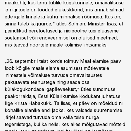
maakohti, kus tänu tublile kogukonnale, omavalitsuse
ja riigi toele on loodud elukeskkond, mis annab silmad
ette igale linnale ja kuhu minnakse rõõmuga. Kus on,
sinna tuleb ka juurde,“ ütles Solman. Minister lisas, et
paindlikud peretoetused ja riigipoolne tugi eluaseme
soetamisel või renoveerimisel on olulised meetmed,
mis teevad noortele maale kolimise lihtsamaks.
„26. septembril teist korda toimuv Maal elamise päev
loob kõigile maale elama asumisest mõtlevatele
inimestele võimaluse tutvuda omavalitsustes
pakutavate teenustega ning saada osa
külakogukondade igapäevaelust,“ ütles sündmuse
peakorraldaja, Eesti Külaliikumise Kodukant juhatuse
liige Krista Habakukk. Ta lisas, et päev on mõeldud nii
kohalike elanike endi jaoks, kes valdade suurenemise
järjel saavad tutvuda oma valla teise nurga
tegemistega, kui ka neile, kes alles mõlgutavad mõtteid