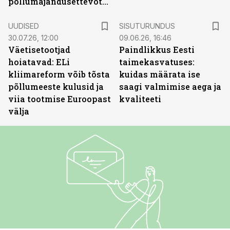
põllumajandusettevõtted
ST
UUDISED
SISUTURUNDUS
30.07.26, 12:00
09.06.26, 16:46
Väetisetootjad
Paindlikkus Eesti
hoiatavad: ELi
taimekasvatuses:
kliimareform võib tõsta
kuidas määrata ise
põllumeeste kulusid ja
saagi valmimise aega ja
viia tootmise Euroopast
kvaliteeti
välja