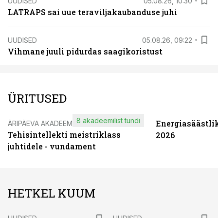
UUDISED
05.08.26, 10:30
LATRAPS sai uue teraviljakaubanduse juhi
UUDISED
05.08.26, 09:22
Vihmane juuli pidurdas saagikoristust
ÜRITUSED
8 akadeemilist tundi
Energiasäästli
ÄRIPÄEVA AKADEEMIA
Tehisintellekti meistriklass
2026
juhtidele - vundament
HETKEL KUUM