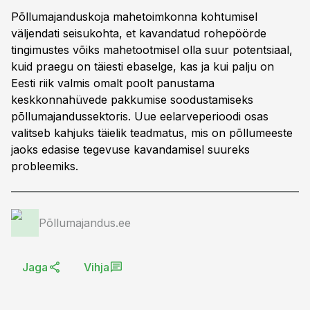
Põllumajanduskoja mahetoimkonna kohtumisel
väljendati seisukohta, et kavandatud rohepöörde
tingimustes võiks mahetootmisel olla suur potentsiaal,
kuid praegu on täiesti ebaselge, kas ja kui palju on
Eesti riik valmis omalt poolt panustama
keskkonnahüvede pakkumise soodustamiseks
põllumajandussektoris. Uue eelarveperioodi osas
valitseb kahjuks täielik teadmatus, mis on põllumeeste
jaoks edasise tegevuse kavandamisel suureks
probleemiks.
Põllumajandus.ee
Jaga
Vihja