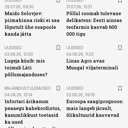
UUDISED
UUDISED
29.07.26, 09:30
31.07.26, 13:21
Maido Solovjov:
Põllul roomab tulevane
piimahinna riski ei saa
delikatess: Eesti ainsas
lõputult ühe osapoole
teofarmis kasvab 600
kanda jätta
000 tigu
UUDISED
UUDISED
03.08.26, 12:00
04.08.26, 11:23
Lugeja küsib: mis
Linas Agro avas
toimub Läti
Muugal viljaterminali
põllumajanduses?
MAJANDUSTULEMUSED
UUDISED
04.08.26, 12:14
03.08.26, 09:15
Infortari ärikasum
Euroopa saagiprognoos:
peaaegu kahekordistus,
mais langeb järsult,
kasumlikkust toetasid
õlikultuurid kasvavad
ka uued