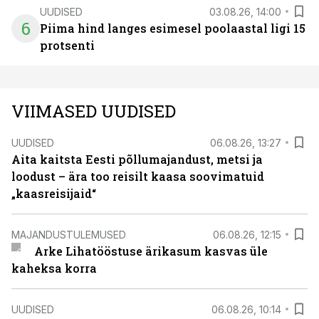
UUDISED
03.08.26, 14:00
6
Piima hind langes esimesel poolaastal ligi 15
protsenti
VIIMASED UUDISED
UUDISED
06.08.26, 13:27
Aita kaitsta Eesti põllumajandust, metsi ja
loodust – ära too reisilt kaasa soovimatuid
„kaasreisijaid“
MAJANDUSTULEMUSED
06.08.26, 12:15
Arke Lihatööstuse ärikasum kasvas üle
kaheksa korra
UUDISED
06.08.26, 10:14