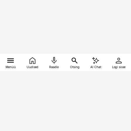
Menüü
Uudised
Raadio
Otsing
AI Chat
Logi sisse
Vana-Lõuna 39/1, 19094 Tallinn
(+372) 667 0111
pollumajandus@pollumajandus.ee
Telli
Reklaam