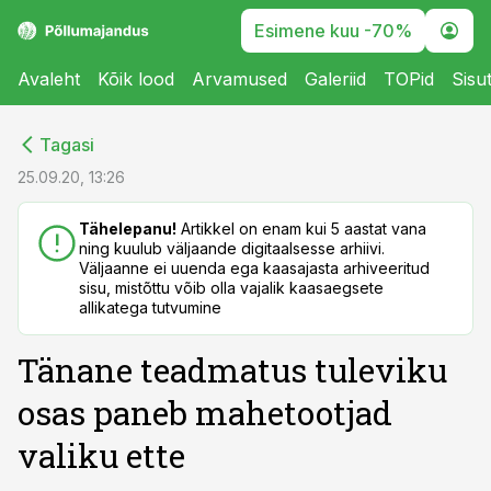
Esimene kuu -70%
Avaleht
Kõik lood
Arvamused
Galeriid
TOPid
Sisu
cebook
cebook
Tagasi
Twitter)
Twitter)
25.09.20, 13:26
kedIn
kedIn
Tähelepanu!
Artikkel on enam kui 5 aastat vana
ning kuulub väljaande digitaalsesse arhiivi.
ail
ail
Väljaanne ei uuenda ega kaasajasta arhiveeritud
sisu, mistõttu võib olla vajalik kaasaegsete
k
k
allikatega tutvumine
Tänane teadmatus tuleviku
osas paneb mahetootjad
valiku ette