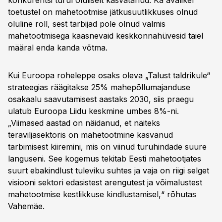
konkurentsi turul oluliselt kasvatanud. Ka avalikel
toetustel on mahetootmise jätkusuutlikkuses olnud
oluline roll, sest tarbijad pole olnud valmis
mahetootmisega kaasnevaid keskkonnahüvesid täiel
määral enda kanda võtma.
Kui Euroopa roheleppe osaks oleva „Talust taldrikule“
strateegias räägitakse 25% mahepõllumajanduse
osakaalu saavutamisest aastaks 2030, siis praegu
ulatub Euroopa Liidu keskmine umbes 8%-ni.
„Viimased aastad on näidanud, et näiteks
teraviljasektoris on mahetootmine kasvanud
tarbimisest kiiremini, mis on viinud turuhindade suure
languseni. See kogemus tekitab Eesti mahetootjates
suurt ebakindlust tuleviku suhtes ja vaja on riigi selget
visiooni sektori edasistest arengutest ja võimalustest
mahetootmise kestlikkuse kindlustamisel,“ rõhutas
Vahemäe.