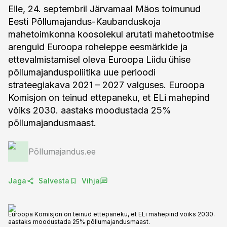
Eile, 24. septembril Järvamaal Mäos toimunud
Eesti Põllumajandus-Kaubanduskoja
mahetoimkonna koosolekul arutati mahetootmise
arenguid Euroopa roheleppe eesmärkide ja
ettevalmistamisel oleva Euroopa Liidu ühise
põllumajanduspoliitika uue perioodi
strateegiakava 2021 – 2027 valguses. Euroopa
Komisjon on teinud ettepaneku, et ELi mahepind
võiks 2030. aastaks moodustada 25%
põllumajandusmaast.
Põllumajandus.ee
Jaga
Salvesta
Vihja
Euroopa Komisjon on teinud ettepaneku, et ELi mahepind võiks 2030.
aastaks moodustada 25% põllumajandusmaast.