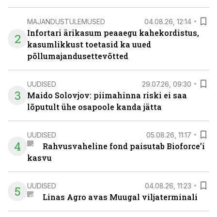
MAJANDUSTULEMUSED
04.08.26, 12:14
Infortari ärikasum peaaegu kahekordistus,
2
kasumlikkust toetasid ka uued
põllumajandusettevõtted
UUDISED
29.07.26, 09:30
3
Maido Solovjov: piimahinna riski ei saa
lõputult ühe osapoole kanda jätta
UUDISED
05.08.26, 11:17
4
Rahvusvaheline fond paisutab Bioforce’i
kasvu
UUDISED
04.08.26, 11:23
5
Linas Agro avas Muugal viljaterminali