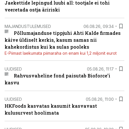
Jaekettide lepingud luubi all: tootjale ei tohi
veeretada ostja äririski
MAJANDUSTULEMUSED
06.08.26, 09:34
Põllumajanduse tippjuhi Ahti Kalde firmades
käive üldiselt kerkis, kasum samas nii
kahekordistus kui ka sulas pooleks
E-Piimast laekumata piimaraha on enam kui 1,2 miljonit eurot
UUDISED
05.08.26, 11:17
Rahvusvaheline fond paisutab Bioforce’i
kasvu
UUDISED
05.08.26, 11:00
HKFoods kasvatas kasumit kasvavast
kulusurvest hoolimata