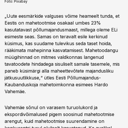
Foto:
Pixabay
„Uute eesmärkide valguses võime heameelt tunda, et
Eestis on mahetootmise osakaal umbes 23%
kasutatavast põllumajandusmaast, millega oleme ELi
esimeste seas. Samas on teravalt esile kerkinud
küsimus, kas suudame tulevikus seda taset hoida,
rääkimata mahepinna kasvatamisest. Mahetoodangu
müügihinnad on mitmes valdkonnas langenud
tavatoodete hindadega sisuliselt samale tasemele, mis
paneb küsimärgi alla maheettevõtete majandusliku
jätkusuutlikkuse,“ ütles Eesti Põllumajandus-
Kaubanduskoja mahetoimkonna esimees Hardo
Vahemäe.
Vahemäe sõnul on varasem turuolukord ja
ekspordivõimalused pigem soosinud mahetootmise
arengut, kuid mahetootmise suurendamine on