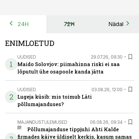
24H
72H
Nädal
ENIMLOETUD
UUDISED
29.07.26, 09:30
1
Maido Solovjov: piimahinna riski ei saa
lõputult ühe osapoole kanda jätta
UUDISED
03.08.26, 12:00
2
Lugeja küsib: mis toimub Läti
põllumajanduses?
MAJANDUSTULEMUSED
06.08.26, 09:34
Põllumajanduse tippjuhi Ahti Kalde
firmades käive üldiselt kerkis, kasum samas