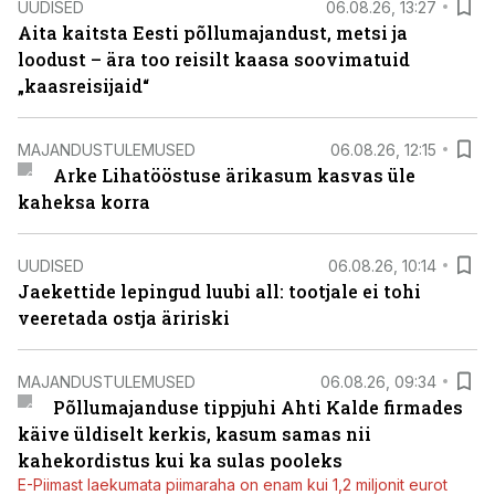
UUDISED
06.08.26, 13:27
Aita kaitsta Eesti põllumajandust, metsi ja
loodust – ära too reisilt kaasa soovimatuid
„kaasreisijaid“
MAJANDUSTULEMUSED
06.08.26, 12:15
Arke Lihatööstuse ärikasum kasvas üle
kaheksa korra
UUDISED
06.08.26, 10:14
Jaekettide lepingud luubi all: tootjale ei tohi
veeretada ostja äririski
MAJANDUSTULEMUSED
06.08.26, 09:34
Põllumajanduse tippjuhi Ahti Kalde firmades
käive üldiselt kerkis, kasum samas nii
kahekordistus kui ka sulas pooleks
E-Piimast laekumata piimaraha on enam kui 1,2 miljonit eurot