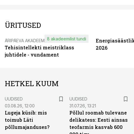
ÜRITUSED
8 akadeemilist tundi
Energiasäästli
ÄRIPÄEVA AKADEEMIA
Tehisintellekti meistriklass
2026
juhtidele - vundament
HETKEL KUUM
UUDISED
UUDISED
03.08.26, 12:00
31.07.26, 13:21
Lugeja küsib: mis
Põllul roomab tulevane
toimub Läti
delikatess: Eesti ainsas
põllumajanduses?
teofarmis kasvab 600