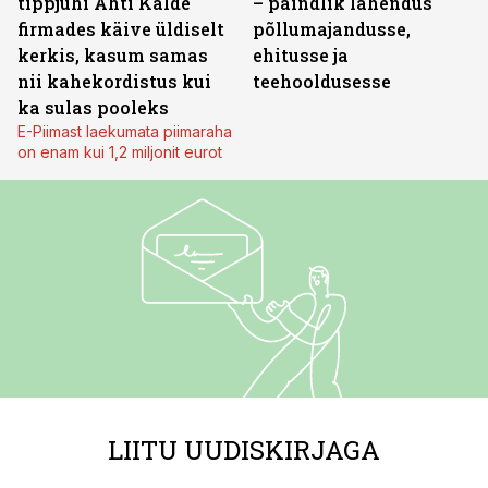
tippjuhi Ahti Kalde
– paindlik lahendus
firmades käive üldiselt
põllumajandusse,
kerkis, kasum samas
ehitusse ja
nii kahekordistus kui
teehooldusesse
ka sulas pooleks
E-Piimast laekumata piimaraha
on enam kui 1,2 miljonit eurot
LIITU UUDISKIRJAGA