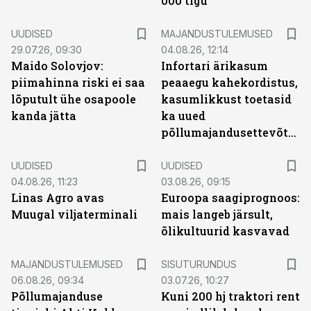
000 tigu
UUDISED
MAJANDUSTULEMUSED
29.07.26, 09:30
04.08.26, 12:14
Maido Solovjov:
Infortari ärikasum
piimahinna riski ei saa
peaaegu kahekordistus,
lõputult ühe osapoole
kasumlikkust toetasid
kanda jätta
ka uued
põllumajandusettevõtted
UUDISED
UUDISED
04.08.26, 11:23
03.08.26, 09:15
Linas Agro avas
Euroopa saagiprognoos:
Muugal viljaterminali
mais langeb järsult,
õlikultuurid kasvavad
ST
MAJANDUSTULEMUSED
SISUTURUNDUS
06.08.26, 09:34
03.07.26, 10:27
Põllumajanduse
Kuni 200 hj traktori rent