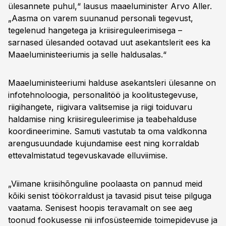
ülesannete puhul,“ lausus maaeluminister Arvo Aller.
„Aasma on varem suunanud personali tegevust,
tegelenud hangetega ja kriisireguleerimisega –
sarnased ülesanded ootavad uut asekantslerit ees ka
Maaeluministeeriumis ja selle haldusalas.“
Maaeluministeeriumi halduse asekantsleri ülesanne on
infotehnoloogia, personalitöö ja koolitustegevuse,
riigihangete, riigivara valitsemise ja riigi toiduvaru
haldamise ning kriisireguleerimise ja teabehalduse
koordineerimine. Samuti vastutab ta oma valdkonna
arengusuundade kujundamise eest ning korraldab
ettevalmistatud tegevuskavade elluviimise.
„Viimane kriisihõnguline poolaasta on pannud meid
kõiki senist töökorraldust ja tavasid pisut teise pilguga
vaatama. Senisest hoopis teravamalt on see aeg
toonud fookusesse nii infosüsteemide toimepidevuse ja