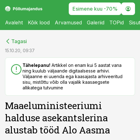
Esimene kuu -70%
Avaleht
Kõik lood
Arvamused
Galeriid
TOPid
Sisu
cebook
cebook
Tagasi
Twitter)
Twitter)
15.10.20, 09:37
kedIn
kedIn
Tähelepanu!
Artikkel on enam kui 5 aastat vana
ning kuulub väljaande digitaalsesse arhiivi.
ail
ail
Väljaanne ei uuenda ega kaasajasta arhiveeritud
sisu, mistõttu võib olla vajalik kaasaegsete
k
k
allikatega tutvumine
Maaeluministeeriumi
halduse asekantslerina
alustab tööd Alo Aasma