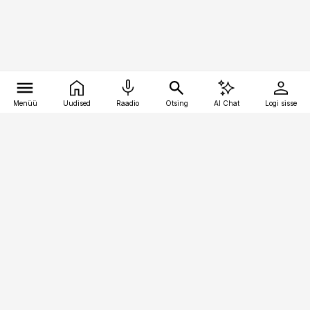
Menüü
Uudised
Raadio
Otsing
AI Chat
Logi sisse
Vana-Lõuna 39/1, 19094 Tallinn
(+372) 667 0111
pollumajandus@pollumajandus.ee
Telli
Reklaam
Firmast
Sisu kasutamisõigused
Ajakirjaniku