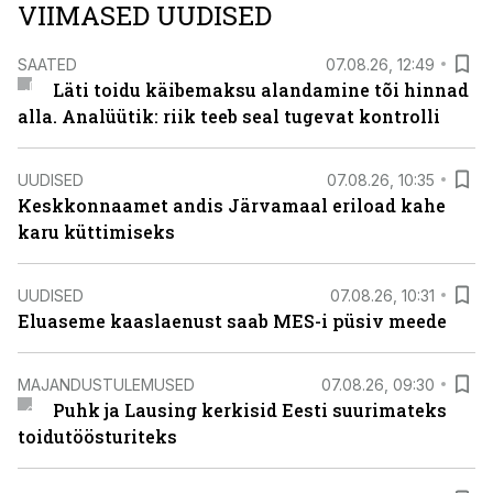
VIIMASED UUDISED
SAATED
07.08.26, 12:49
Läti toidu käibemaksu alandamine tõi hinnad
alla. Analüütik: riik teeb seal tugevat kontrolli
UUDISED
07.08.26, 10:35
Keskkonnaamet andis Järvamaal eriload kahe
karu küttimiseks
UUDISED
07.08.26, 10:31
Eluaseme kaaslaenust saab MES-i püsiv meede
MAJANDUSTULEMUSED
07.08.26, 09:30
Puhk ja Lausing kerkisid Eesti suurimateks
toidutöösturiteks