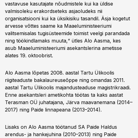
vastavuse kasutajate nõudmistele kui ka üldise
valmisoleku erakordseteks asjaoludeks nii
organisatsiooni kui ka üksikisiku tasandil. Äsja kogetut
arvesse võttes saame ka Maaeluministeeriumi
valitsemisalas tugisüsteemide toimist veelgi parandada
ning töökindlamaks muuta,“ ütles Alo Aasma, kes
asub Maaeluministeeriumi asekantslerina ametisse
alates 19. oktoobrist.
Alo Aasma lõpetas 2008. aastal Tartu Ülikoolis
riigiteaduste bakalaureuseõppe ning omandas 2011.
aastal Tartu Ülikoolis majandusteaduse magistrikraadi.
Enne asekantsleri ametikohta töötas ta kaks aastat
Terasman OÜ juhatajana, Järva maavanemana (2014–
2017) ning Paide linnapeana (2013–2014).
Lisaks on Alo Aasma töötanud SA Paide Haldus
arendus- ja hankejuhina (2010–2013) ning Paide