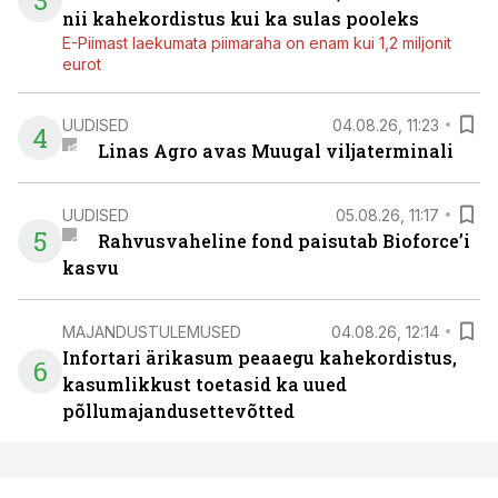
3
nii kahekordistus kui ka sulas pooleks
E-Piimast laekumata piimaraha on enam kui 1,2 miljonit
eurot
UUDISED
04.08.26, 11:23
4
Linas Agro avas Muugal viljaterminali
UUDISED
05.08.26, 11:17
5
Rahvusvaheline fond paisutab Bioforce’i
kasvu
MAJANDUSTULEMUSED
04.08.26, 12:14
Infortari ärikasum peaaegu kahekordistus,
6
kasumlikkust toetasid ka uued
põllumajandusettevõtted