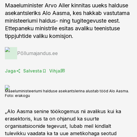
Maaeluminister Arvo Aller kinnitas uueks halduse
asekantsleriks Alo Aasma, kes hakkab vastutama
ministeeriumi haldus- ning tugitegevuste eest.
Ettepaneku ministrile esitas avaliku teenistuse
tippjuhtide valiku komisjon.
Põllumajandus.ee
Jaga
Salvesta
Vihja
Maaeluministeeriumi halduse asekantslerina alustab tööd Alo Aasma.
Foto:
erakogu
„Alo Aasma senine töökogemus nii avalikus kui ka
erasektoris, kus ta on ohjanud ka suurte
organisatsioonide tegevust, lubab meil kindlalt
tulevikku vaadata ka ta uue ametikohaga seotud