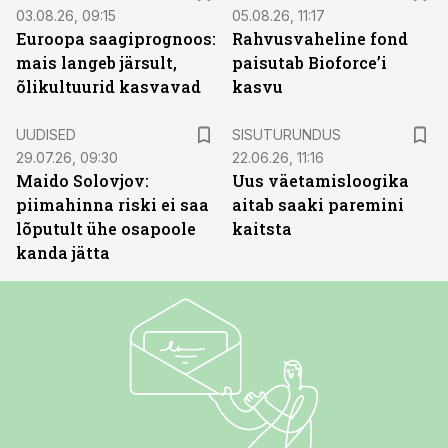
03.08.26, 09:15
05.08.26, 11:17
Euroopa saagiprognoos:
Rahvusvaheline fond
mais langeb järsult,
paisutab Bioforce’i
õlikultuurid kasvavad
kasvu
ST
UUDISED
SISUTURUNDUS
29.07.26, 09:30
22.06.26, 11:16
Maido Solovjov:
Uus väetamisloogika
piimahinna riski ei saa
aitab saaki paremini
lõputult ühe osapoole
kaitsta
kanda jätta