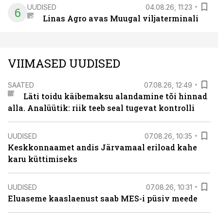
UUDISED
04.08.26, 11:23
6
Linas Agro avas Muugal viljaterminali
VIIMASED UUDISED
SAATED
07.08.26, 12:49
Läti toidu käibemaksu alandamine tõi hinnad
alla. Analüütik: riik teeb seal tugevat kontrolli
UUDISED
07.08.26, 10:35
Keskkonnaamet andis Järvamaal eriload kahe
karu küttimiseks
UUDISED
07.08.26, 10:31
Eluaseme kaaslaenust saab MES-i püsiv meede