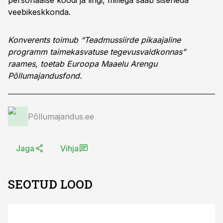
personaalse koodi ja lingi, millega saab siseneda
veebikeskkonda.
Konverents toimub “Teadmussiirde pikaajaline
programm taimekasvatuse tegevusvaldkonnas”
raames, toetab Euroopa Maaelu Arengu
Põllumajandusfond.
Põllumajandus.ee
Jaga
Vihja
SEOTUD LOOD
ST