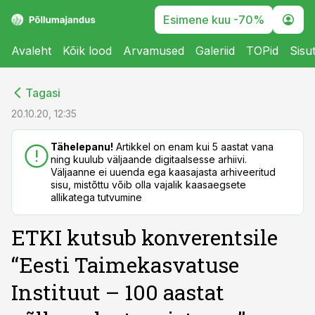
Esimene kuu -70%
Avaleht
Kõik lood
Arvamused
Galeriid
TOPid
Sisu
cebook
cebook
Tagasi
Twitter)
Twitter)
20.10.20, 12:35
kedIn
kedIn
Tähelepanu!
Artikkel on enam kui 5 aastat vana
ning kuulub väljaande digitaalsesse arhiivi.
ail
ail
Väljaanne ei uuenda ega kaasajasta arhiveeritud
sisu, mistõttu võib olla vajalik kaasaegsete
k
k
allikatega tutvumine
ETKI kutsub konverentsile
“Eesti Taimekasvatuse
Instituut – 100 aastat