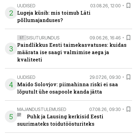
UUDISED
03.08.26, 12:00
2
Lugeja küsib: mis toimub Läti
põllumajanduses?
SISUTURUNDUS
09.06.26, 16:46
ST
Paindlikkus Eesti taimekasvatuses: kuidas
3
määrata ise saagi valmimise aega ja
kvaliteeti
UUDISED
29.07.26, 09:30
4
Maido Solovjov: piimahinna riski ei saa
lõputult ühe osapoole kanda jätta
MAJANDUSTULEMUSED
07.08.26, 09:30
5
Puhk ja Lausing kerkisid Eesti
suurimateks toidutöösturiteks