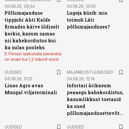
06.08.26, 09:34
03.08.26, 12:00
Põllumajanduse
Lugeja küsib: mis
tippjuhi Ahti Kalde
toimub Läti
firmades käive üldiselt
põllumajanduses?
kerkis, kasum samas
nii kahekordistus kui
ka sulas pooleks
E-Piimast laekumata piimaraha
on enam kui 1,2 miljonit eurot
UUDISED
MAJANDUSTULEMUSED
04.08.26, 11:23
04.08.26, 12:14
Linas Agro avas
Infortari ärikasum
Muugal viljaterminali
peaaegu kahekordistus,
kasumlikkust toetasid
ka uued
põllumajandusettevõtted
UUDISED
UUDISED