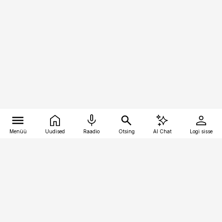
Menüü
Uudised
Raadio
Otsing
AI Chat
Logi sisse
Vana-Lõuna 39/1, 19094 Tallinn
(+372) 667 0111
pollumajandus@pollumajandus.ee