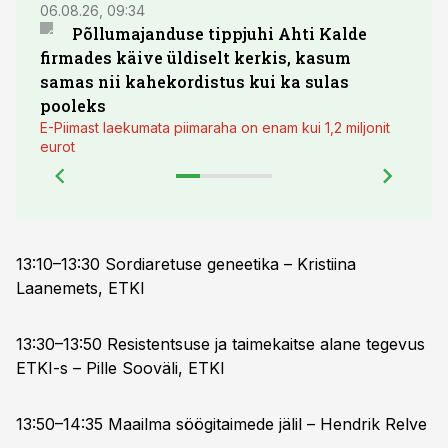
06.08.26, 09:34
03.08.
Põllumajanduse tippjuhi Ahti Kalde
Luge
firmades käive üldiselt kerkis, kasum
põll
samas nii kahekordistus kui ka sulas
pooleks
E-Piimast laekumata piimaraha on enam kui 1,2 miljonit
eurot
13:10–13:30 Sordiaretuse geneetika – Kristiina
Laanemets, ETKI
13:30–13:50 Resistentsuse ja taimekaitse alane tegevus
ETKI-s – Pille Sooväli, ETKI
13:50–14:35 Maailma söögitaimede jälil – Hendrik Relve