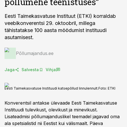
põllumehe teenistuses”
Eesti Taimekasvatuse Instituut (ETKI) korraldab
veebikonverentsi 29. oktoobril, millega
tähistatakse 100 aasta möödumist instituudi
asutamisest.
Põllumajandus.ee
Jaga
Salvesta
Vihja
Eesti Taimekasvatuse Instituudi katsepõllud linnulennult.
Foto:
ETKI
Konverentsil antakse ülevaade Eesti Taimekasvatuse
Instituudi tulevikust, olevikust ja minevikust.
Lisateadmisi põllumajanduslikel teemadel jagavad oma
ala spetsialistid nii Eestist kui välismaalt. Päeva