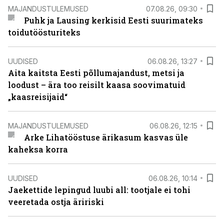
MAJANDUSTULEMUSED
07.08.26, 09:30
Puhk ja Lausing kerkisid Eesti suurimateks
toidutöösturiteks
UUDISED
06.08.26, 13:27
Aita kaitsta Eesti põllumajandust, metsi ja
loodust – ära too reisilt kaasa soovimatuid
„kaasreisijaid“
MAJANDUSTULEMUSED
06.08.26, 12:15
Arke Lihatööstuse ärikasum kasvas üle
kaheksa korra
UUDISED
06.08.26, 10:14
Jaekettide lepingud luubi all: tootjale ei tohi
veeretada ostja äririski