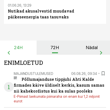
01.06.26, 13:29
Nutikad akusalvestid muudavad
päikeseenergia taas tasuvaks
24H
72H
Nädal
ENIMLOETUD
MAJANDUSTULEMUSED
06.08.26, 09:34
Põllumajanduse tippjuhi Ahti Kalde
firmades käive üldiselt kerkis, kasum samas
1
nii kahekordistus kui ka sulas pooleks
E-Piimast laekumata piimaraha on enam kui 1,2 miljonit
eurot