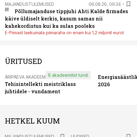
MAJANDUSTULEMUSED
06.08.26, 09:34
Põllumajanduse tippjuhi Ahti Kalde firmades
käive üldiselt kerkis, kasum samas nii
kahekordistus kui ka sulas pooleks
E-Piimast laekumata piimaraha on enam kui 1,2 miljonit eurot
ÜRITUSED
8 akadeemilist tundi
Energiasäästli
ÄRIPÄEVA AKADEEMIA
Tehisintellekti meistriklass
2026
juhtidele - vundament
HETKEL KUUM
MAJANDUSTULEMUSED
UUDISED