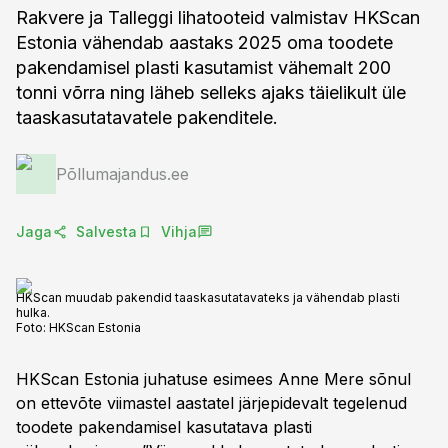
Rakvere ja Talleggi lihatooteid valmistav HKScan
Estonia vähendab aastaks 2025 oma toodete
pakendamisel plasti kasutamist vähemalt 200
tonni võrra ning läheb selleks ajaks täielikult üle
taaskasutatavatele pakenditele.
Põllumajandus.ee
Jaga
Salvesta
Vihja
HKScan muudab pakendid taaskasutatavateks ja vähendab plasti
hulka.
Foto:
HKScan Estonia
HKScan Estonia juhatuse esimees Anne Mere sõnul
on ettevõte viimastel aastatel järjepidevalt tegelenud
toodete pakendamisel kasutatava plasti