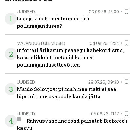
UUDISED
03.08.26, 12:00
1
Lugeja küsib: mis toimub Läti
põllumajanduses?
MAJANDUSTULEMUSED
04.08.26, 12:14
Infortari ärikasum peaaegu kahekordistus,
2
kasumlikkust toetasid ka uued
põllumajandusettevõtted
UUDISED
29.07.26, 09:30
3
Maido Solovjov: piimahinna riski ei saa
lõputult ühe osapoole kanda jätta
UUDISED
05.08.26, 11:17
4
Rahvusvaheline fond paisutab Bioforce’i
kasvu