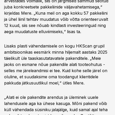
arvestades võimalik, siis on järgmised sammud seotud
juba konkreetsete pakkeliinide väljavahetamisega,“
kirjeldas Mere. „Kuna meil on aga kokku 57 pakkeliini
ja ühel liinil tehtav muudatus võib võtta orienteeruvalt
12 kuud, siis see nõuab kindlasti investeeringuid ning
aega muudatuste elluviimiseks,“ lisas ta.
Lisaks plasti vähendamisele on kogu HKScan grupil
ambitsioonikas eesmärk minna hiljemalt aastaks 2025
täielikult üle taaskasutatavatele pakenditele. „Meie
jaoks on esmane nõue pakendile alati tooteohutus -
selles me järeleandmisi ei tee. Kuid kohe selle järel on
oluline, et suudaksime oma toodangut klientidele
pakkuda jätkusuutlikul moel,“ ütles Mere.
„Alati ei ole pakendite arendus ja üleminek uuele
lahendusele aga ka ühese kasuga. Mõni pakend võib
küll vähendada süsiniku jalajälge, kuid samal ajal teha