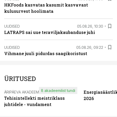
HKFoods kasvatas kasumit kasvavast
kulusurvest hoolimata
UUDISED
05.08.26, 10:30
LATRAPS sai uue teraviljakaubanduse juhi
UUDISED
05.08.26, 09:22
Vihmane juuli pidurdas saagikoristust
ÜRITUSED
8 akadeemilist tundi
Energiasäästli
ÄRIPÄEVA AKADEEMIA
Tehisintellekti meistriklass
2026
juhtidele - vundament