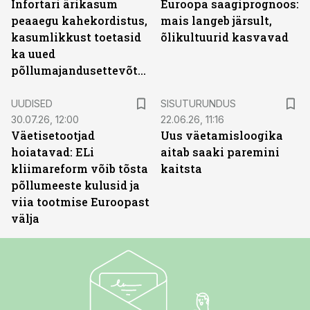
Infortari ärikasum
Euroopa saagiprognoos:
peaaegu kahekordistus,
mais langeb järsult,
kasumlikkust toetasid
õlikultuurid kasvavad
ka uued
põllumajandusettevõtted
ST
UUDISED
SISUTURUNDUS
30.07.26, 12:00
22.06.26, 11:16
Väetisetootjad
Uus väetamisloogika
hoiatavad: ELi
aitab saaki paremini
kliimareform võib tõsta
kaitsta
põllumeeste kulusid ja
viia tootmise Euroopast
välja