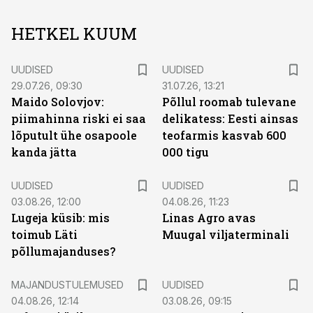
HETKEL KUUM
UUDISED
UUDISED
29.07.26, 09:30
31.07.26, 13:21
Maido Solovjov:
Põllul roomab tulevane
piimahinna riski ei saa
delikatess: Eesti ainsas
lõputult ühe osapoole
teofarmis kasvab 600
kanda jätta
000 tigu
UUDISED
UUDISED
03.08.26, 12:00
04.08.26, 11:23
Lugeja küsib: mis
Linas Agro avas
toimub Läti
Muugal viljaterminali
põllumajanduses?
MAJANDUSTULEMUSED
UUDISED
04.08.26, 12:14
03.08.26, 09:15