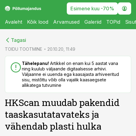
Esimene kuu -70%
Avaleht
Kõik lood
Arvamused
Galeriid
TOPid
Sisu
cebook
cebook
Tagasi
Twitter)
Twitter)
TOIDU TOOTMINE
20.10.20, 11:49
kedIn
kedIn
Tähelepanu!
Artikkel on enam kui 5 aastat vana
ning kuulub väljaande digitaalsesse arhiivi.
ail
ail
Väljaanne ei uuenda ega kaasajasta arhiveeritud
sisu, mistõttu võib olla vajalik kaasaegsete
k
k
allikatega tutvumine
HKScan muudab pakendid
taaskasutatavateks ja
vähendab plasti hulka