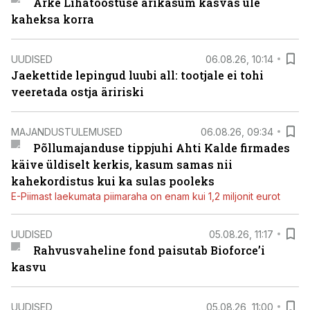
Arke Lihatööstuse ärikasum kasvas üle
kaheksa korra
UUDISED
06.08.26, 10:14
Jaekettide lepingud luubi all: tootjale ei tohi
veeretada ostja äririski
MAJANDUSTULEMUSED
06.08.26, 09:34
Põllumajanduse tippjuhi Ahti Kalde firmades
käive üldiselt kerkis, kasum samas nii
kahekordistus kui ka sulas pooleks
E-Piimast laekumata piimaraha on enam kui 1,2 miljonit eurot
UUDISED
05.08.26, 11:17
Rahvusvaheline fond paisutab Bioforce’i
kasvu
UUDISED
05.08.26, 11:00