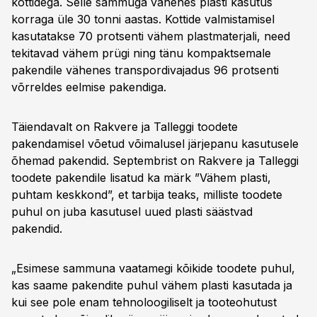
kottidega. Selle sammuga vähenes plasti kasutus
korraga üle 30 tonni aastas. Kottide valmistamisel
kasutatakse 70 protsenti vähem plastmaterjali, need
tekitavad vähem prügi ning tänu kompaktsemale
pakendile vähenes transpordivajadus 96 protsenti
võrreldes eelmise pakendiga.
Täiendavalt on Rakvere ja Talleggi toodete
pakendamisel võetud võimalusel järjepanu kasutusele
õhemad pakendid. Septembrist on Rakvere ja Talleggi
toodete pakendile lisatud ka märk ”Vähem plasti,
puhtam keskkond”, et tarbija teaks, milliste toodete
puhul on juba kasutusel uued plasti säästvad
pakendid.
„Esimese sammuna vaatamegi kõikide toodete puhul,
kas saame pakendite puhul vähem plasti kasutada ja
kui see pole enam tehnoloogiliselt ja tooteohutust