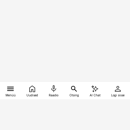
Menüü
Uudised
Raadio
Otsing
AI Chat
Logi sisse
Vana-Lõuna 39/1, 19094 Tallinn
(+372) 667 0111