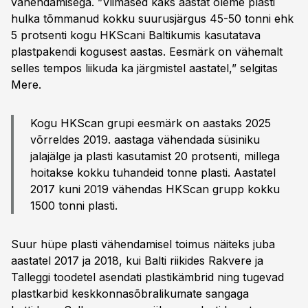
vähendamisega. ”Viimased kaks aastat oleme plasti
hulka tõmmanud kokku suurusjärgus 45-50 tonni ehk
5 protsenti kogu HKScani Baltikumis kasutatava
plastpakendi kogusest aastas. Eesmärk on vähemalt
selles tempos liikuda ka järgmistel aastatel,” selgitas
Mere.
Kogu HKScan grupi eesmärk on aastaks 2025
võrreldes 2019. aastaga vähendada süsiniku
jalajälge ja plasti kasutamist 20 protsenti, millega
hoitakse kokku tuhandeid tonne plasti. Aastatel
2017 kuni 2019 vähendas HKScan grupp kokku
1500 tonni plasti.
Suur hüpe plasti vähendamisel toimus näiteks juba
aastatel 2017 ja 2018, kui Balti riikides Rakvere ja
Talleggi toodetel asendati plastikämbrid ning tugevad
plastkarbid keskkonnasõbralikumate sangaga