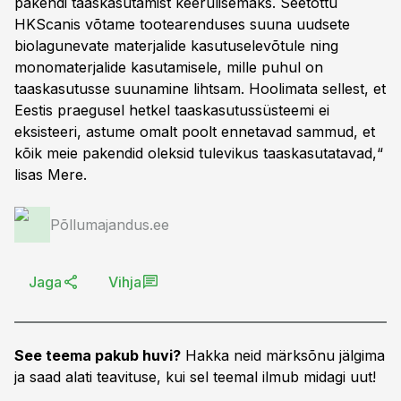
pakendi taaskasutamist keerulisemaks. Seetõttu
HKScanis võtame tootearenduses suuna uudsete
biolagunevate materjalide kasutuselevõtule ning
monomaterjalide kasutamisele, mille puhul on
taaskasutusse suunamine lihtsam. Hoolimata sellest, et
Eestis praegusel hetkel taaskasutussüsteemi ei
eksisteeri, astume omalt poolt ennetavad sammud, et
kõik meie pakendid oleksid tulevikus taaskasutatavad,“
lisas Mere.
Põllumajandus.ee
Jaga
Vihja
See teema pakub huvi?
Hakka neid märksõnu jälgima
ja saad alati teavituse, kui sel teemal ilmub midagi uut!