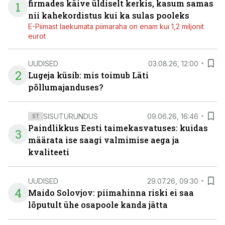
firmades käive üldiselt kerkis, kasum samas
1
nii kahekordistus kui ka sulas pooleks
E-Piimast laekumata piimaraha on enam kui 1,2 miljonit
eurot
UUDISED
03.08.26, 12:00
2
Lugeja küsib: mis toimub Läti
põllumajanduses?
SISUTURUNDUS
09.06.26, 16:46
ST
Paindlikkus Eesti taimekasvatuses: kuidas
3
määrata ise saagi valmimise aega ja
kvaliteeti
UUDISED
29.07.26, 09:30
4
Maido Solovjov: piimahinna riski ei saa
lõputult ühe osapoole kanda jätta