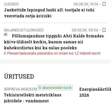
UUDISED
06.08.26, 10:14
Jaekettide lepingud luubi all: tootjale ei tohi
veeretada ostja äririski
MAJANDUSTULEMUSED
06.08.26, 09:34
Põllumajanduse tippjuhi Ahti Kalde firmades
käive üldiselt kerkis, kasum samas nii
kahekordistus kui ka sulas pooleks
E-Piimast laekumata piimaraha on enam kui 1,2 miljonit eurot
ÜRITUSED
8 akadeemilist tundi
Energiasäästli
ÄRIPÄEVA AKADEEMIA
Tehisintellekti meistriklass
2026
juhtidele - vundament