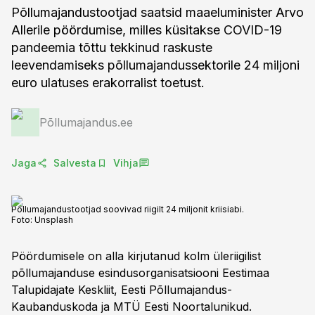
Põllumajandustootjad saatsid maaeluminister Arvo
Allerile pöördumise, milles küsitakse COVID-19
pandeemia tõttu tekkinud raskuste
leevendamiseks põllumajandussektorile 24 miljoni
euro ulatuses erakorralist toetust.
Põllumajandus.ee
Jaga
Salvesta
Vihja
Põllumajandustootjad soovivad riigilt 24 miljonit kriisiabi.
Foto:
Unsplash
Pöördumisele on alla kirjutanud kolm üleriigilist
põllumajanduse esindusorganisatsiooni Eestimaa
Talupidajate Keskliit, Eesti Põllumajandus-
Kaubanduskoda ja MTÜ Eesti Noortalunikud.