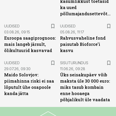
kasumlikkust toetasid
ka uued
põllumajandusettevõtted
UUDISED
UUDISED
03.08.26, 09:15
05.08.26, 11:17
Euroopa saagiprognoos:
Rahvusvaheline fond
mais langeb järsult,
paisutab Bioforce’i
õlikultuurid kasvavad
kasvu
ST
UUDISED
SISUTURUNDUS
29.07.26, 09:30
11.06.26, 09:28
Maido Solovjov:
Üks seisakupäev võib
piimahinna riski ei saa
maksta üle 30 000 euro:
lõputult ühe osapoole
miks tasub kombain
kanda jätta
enne hooaega
põhjalikult üle vaadata