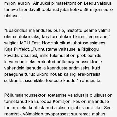
miljoni euroni. Ainuüksi piimasektorit on Leedu valitsus
tänavu täiendavalt toetanud juba kokku 38 miljoni euro
ulatuses.
“Ebakindlus majanduses püsib, mistõttu peame valmis
olema olukorraks, kus turuolukord kiiresti ei parane,”
selgitas MTÜ Eesti Noortalunikud juhatuse esimees
Kaja Piirfeldt. „Tunnustame valitsuse ja Riigikogu
kevadisi otsuseid, mille tulemusel on probleemide
leevendamiseks eraldatud põllumajandussektorile
vahendeid laenude ja käenduste andmiseks, kuid
praegune turuolukord nõuab ka riigi erakorralist
sekkumist siseriiklike toetuste kaudu,“ rõhutas ta.
Põllumajandussektori toetamise vajadust ja olulisust on
tunnetanud ka Euroopa Komisjon, kes on majanduse
toetamiseks kehtestanud ajutise riigiabi raamistiku. See
raamistik võimaldab tavapärasest suuremas mahus