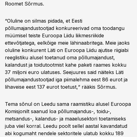
Roomet Sõrmus.
“Oluline on silmas pidada, et Eesti
põllumajandustootjad konkureerivad oma toodangu
müümisel teiste Euroopa Liidu liikmesriikide
ettevõtjatega, eelkõige meie lähinaabritega. Meie jaoks
oluline konkurent Läti on Euroopa Liidu ajutise riigiabi
reeglistiku alusel toetanud oma põllumajandust,
kalandust ja toidutootmist kahe paketi raames kokku
37 miljoni euro ulatuses. Seejuures said näiteks Läti
põllumajandustootjad iga piimalehma eest 86 eurot ja
lihaveise eest 137 eurot toetust,“ rääkis Sõrmus.
Tema sõnul on Leedu sama raamistiku alusel Euroopa
Komisjonilt saanud loa põllumajandus-, toidu-,
metsandus-, kalandus- ja maaelusektori toetamiseks
juba viiel korral. Leedu poolt sellel aastal kavandatud
abi kogumaht nendele sektoritele ulatub kokku 189