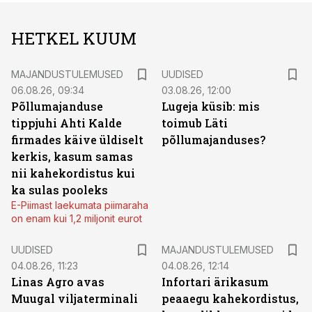
HETKEL KUUM
MAJANDUSTULEMUSED
UUDISED
06.08.26, 09:34
03.08.26, 12:00
Põllumajanduse
Lugeja küsib: mis
tippjuhi Ahti Kalde
toimub Läti
firmades käive üldiselt
põllumajanduses?
kerkis, kasum samas
nii kahekordistus kui
ka sulas pooleks
E-Piimast laekumata piimaraha
on enam kui 1,2 miljonit eurot
UUDISED
MAJANDUSTULEMUSED
04.08.26, 11:23
04.08.26, 12:14
Linas Agro avas
Infortari ärikasum
Muugal viljaterminali
peaaegu kahekordistus,