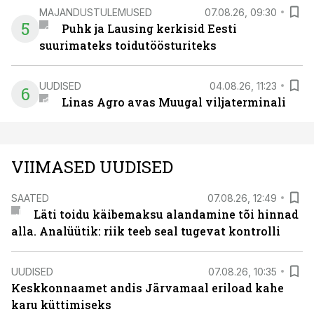
MAJANDUSTULEMUSED
07.08.26, 09:30
5
Puhk ja Lausing kerkisid Eesti
suurimateks toidutöösturiteks
UUDISED
04.08.26, 11:23
6
Linas Agro avas Muugal viljaterminali
VIIMASED UUDISED
SAATED
07.08.26, 12:49
Läti toidu käibemaksu alandamine tõi hinnad
alla. Analüütik: riik teeb seal tugevat kontrolli
UUDISED
07.08.26, 10:35
Keskkonnaamet andis Järvamaal eriload kahe
karu küttimiseks