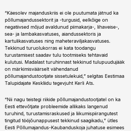
“Käesolev majanduskriis ei ole puutumata jätnud ka
põllumajandussektorit ja -turgusid, eelkõige on
negatiivsed mõjud avaldunud piimakarja-, lihaveise-,
sea- ja lambakasvatuses, aiandussektoris ja
kartulikasvatuses ning maheteraviljakasvatuses.
Tekkinud turuolukorras ei kata toodangu
turustamisest saadav tulu tootmiseks tehtavaid
kulutusi. Madalast turuhinnast tekkinud tulupuudujääk
on märkimisväärselt vähendanud
põllumajandustootjate sissetulekuid,” selgitas Eestimaa
Talupidajate Keskliidu tegevjuht Kerli Ats.
“Nii nagu teistegi riikide põllumajandustootjatel on ka
Eesti ettevõtjate probleemide allikaks langenud
turuhind, turustamisraskused ja liikumispiirangutest
tingitud tööjõunappusest tekkinud saagikadu,” ütles
Eesti Põllumajandus-Kaubanduskoja juhatuse esimees