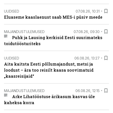
UUDISED
07.08.26, 10:31
Eluaseme kaaslaenust saab MES-i püsiv meede
MAJANDUSTULEMUSED
07.08.26, 09:30
Puhk ja Lausing kerkisid Eesti suurimateks
toidutöösturiteks
UUDISED
06.08.26, 13:27
Aita kaitsta Eesti põllumajandust, metsi ja
loodust – ära too reisilt kaasa soovimatuid
„kaasreisijaid“
MAJANDUSTULEMUSED
06.08.26, 12:15
Arke Lihatööstuse ärikasum kasvas üle
kaheksa korra