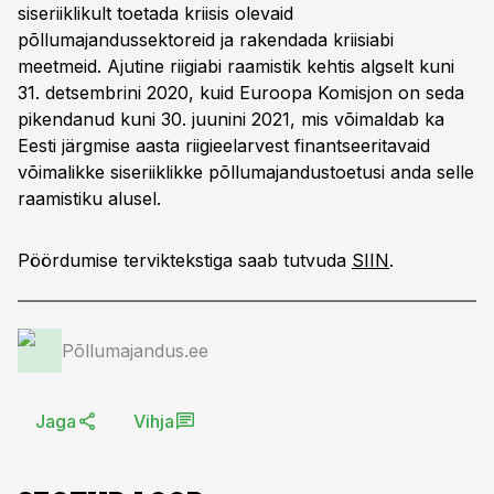
siseriiklikult toetada kriisis olevaid
põllumajandussektoreid ja rakendada kriisiabi
meetmeid. Ajutine riigiabi raamistik kehtis algselt kuni
31. detsembrini 2020, kuid Euroopa Komisjon on seda
pikendanud kuni 30. juunini 2021, mis võimaldab ka
Eesti järgmise aasta riigieelarvest finantseeritavaid
võimalikke siseriiklikke põllumajandustoetusi anda selle
raamistiku alusel.
Pöördumise terviktekstiga saab tutvuda
SIIN
.
Põllumajandus.ee
Jaga
Vihja