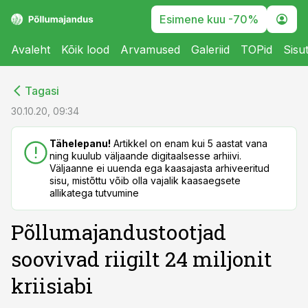
Esimene kuu -70%
Avaleht
Kõik lood
Arvamused
Galeriid
TOPid
Sisu
cebook
cebook
Tagasi
Twitter)
Twitter)
30.10.20, 09:34
kedIn
kedIn
Tähelepanu!
Artikkel on enam kui 5 aastat vana
ning kuulub väljaande digitaalsesse arhiivi.
ail
ail
Väljaanne ei uuenda ega kaasajasta arhiveeritud
sisu, mistõttu võib olla vajalik kaasaegsete
k
k
allikatega tutvumine
Põllumajandustootjad
soovivad riigilt 24 miljonit
kriisiabi