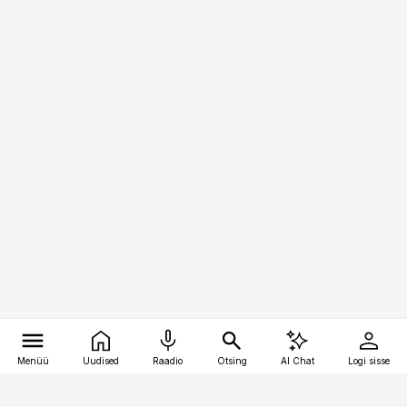
Menüü
Uudised
Raadio
Otsing
AI Chat
Logi sisse