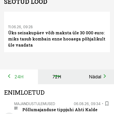
SEOTUD LOOD
ST
11.06.26, 09:28
Üks seisakupäev võib maksta üle 30 000 euro:
miks tasub kombain enne hooaega põhjalikult
üle vaadata
24H
72H
Nädal
ENIMLOETUD
MAJANDUSTULEMUSED
06.08.26, 09:34
Põllumajanduse tippjuhi Ahti Kalde