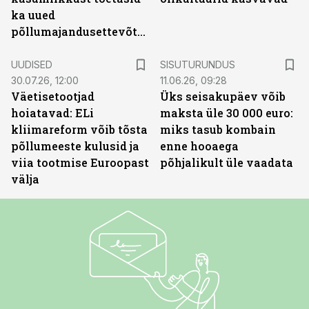
ka uued
põllumajandusettevõtted
ST
UUDISED
SISUTURUNDUS
30.07.26, 12:00
11.06.26, 09:28
Väetisetootjad
Üks seisakupäev võib
hoiatavad: ELi
maksta üle 30 000 euro:
kliimareform võib tõsta
miks tasub kombain
põllumeeste kulusid ja
enne hooaega
viia tootmise Euroopast
põhjalikult üle vaadata
välja