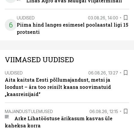
Linas Agro avas Muugal viljaterminali
UUDISED
03.08.26, 14:00
6
Piima hind langes esimesel poolaastal ligi 15
protsenti
VIIMASED UUDISED
UUDISED
06.08.26, 13:27
Aita kaitsta Eesti põllumajandust, metsi ja
loodust – ära too reisilt kaasa soovimatuid
„kaasreisijaid“
MAJANDUSTULEMUSED
06.08.26, 12:15
Arke Lihatööstuse ärikasum kasvas üle
kaheksa korra