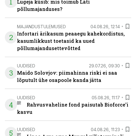
1
Lugeja küsib: mis toimub Läti
põllumajanduses?
MAJANDUSTULEMUSED
04.08.26, 12:14
Infortari ärikasum peaaegu kahekordistus,
2
kasumlikkust toetasid ka uued
põllumajandusettevõtted
UUDISED
29.07.26, 09:30
3
Maido Solovjov: piimahinna riski ei saa
lõputult ühe osapoole kanda jätta
UUDISED
05.08.26, 11:17
4
Rahvusvaheline fond paisutab Bioforce’i
kasvu
UUDISED
04.08.26, 11:23
5