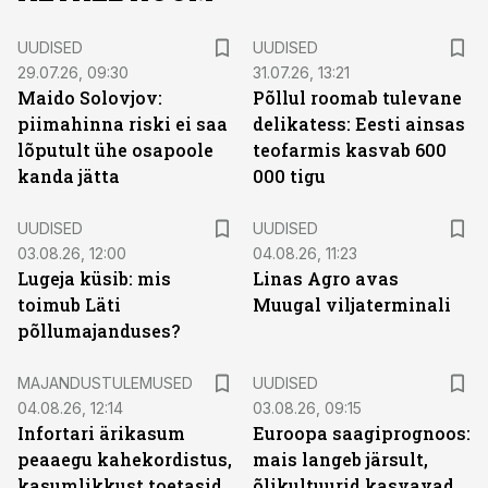
UUDISED
UUDISED
29.07.26, 09:30
31.07.26, 13:21
Maido Solovjov:
Põllul roomab tulevane
piimahinna riski ei saa
delikatess: Eesti ainsas
lõputult ühe osapoole
teofarmis kasvab 600
kanda jätta
000 tigu
UUDISED
UUDISED
03.08.26, 12:00
04.08.26, 11:23
Lugeja küsib: mis
Linas Agro avas
toimub Läti
Muugal viljaterminali
põllumajanduses?
MAJANDUSTULEMUSED
UUDISED
04.08.26, 12:14
03.08.26, 09:15
Infortari ärikasum
Euroopa saagiprognoos:
peaaegu kahekordistus,
mais langeb järsult,
kasumlikkust toetasid
õlikultuurid kasvavad