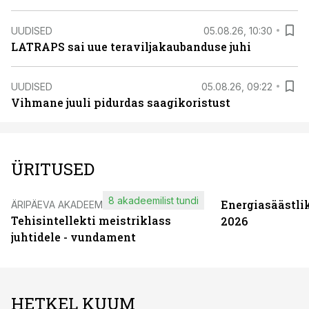
UUDISED
05.08.26, 10:30
LATRAPS sai uue teraviljakaubanduse juhi
UUDISED
05.08.26, 09:22
Vihmane juuli pidurdas saagikoristust
ÜRITUSED
8 akadeemilist tundi
Energiasäästli
ÄRIPÄEVA AKADEEMIA
Tehisintellekti meistriklass
2026
juhtidele - vundament
HETKEL KUUM