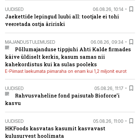
UUDISED
06.08.26, 10:14
Jaekettide lepingud luubi all: tootjale ei tohi
veeretada ostja äririski
MAJANDUSTULEMUSED
06.08.26, 09:34
Põllumajanduse tippjuhi Ahti Kalde firmades
käive üldiselt kerkis, kasum samas nii
kahekordistus kui ka sulas pooleks
E-Piimast laekumata piimaraha on enam kui 1,2 miljonit eurot
UUDISED
05.08.26, 11:17
Rahvusvaheline fond paisutab Bioforce’i
kasvu
UUDISED
05.08.26, 11:00
HKFoods kasvatas kasumit kasvavast
kulusurvest hoolimata