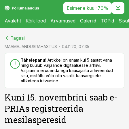
Esimene kuu -70%
Avaleht
Kõik lood
Arvamused
Galeriid
TOPid
Sisu
cebook
cebook
Tagasi
Twitter)
Twitter)
MAAMAJANDUSRAHASTUS
04.11.20, 07:35
kedIn
kedIn
Tähelepanu!
Artikkel on enam kui 5 aastat vana
ning kuulub väljaande digitaalsesse arhiivi.
ail
ail
Väljaanne ei uuenda ega kaasajasta arhiveeritud
sisu, mistõttu võib olla vajalik kaasaegsete
k
k
allikatega tutvumine
Kuni 15. novembrini saab e-
PRIAs registreerida
mesilasperesid