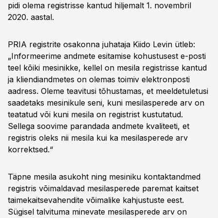
pidi olema registrisse kantud hiljemalt 1. novembril
2020. aastal.
PRIA registrite osakonna juhataja Kiido Levin ütleb:
„Informeerime andmete esitamise kohustusest e-posti
teel kõiki mesinikke, kellel on mesila registrisse kantud
ja kliendiandmetes on olemas toimiv elektronposti
aadress. Oleme teavitusi tõhustamas, et meeldetuletusi
saadetaks mesinikule seni, kuni mesilasperede arv on
teatatud või kuni mesila on registrist kustutatud.
Sellega soovime parandada andmete kvaliteeti, et
registris oleks nii mesila kui ka mesilasperede arv
korrektsed.“
Täpne mesila asukoht ning mesiniku kontaktandmed
registris võimaldavad mesilasperede paremat kaitset
taimekaitsevahendite võimalike kahjustuste eest.
Sügisel talvituma minevate mesilasperede arv on