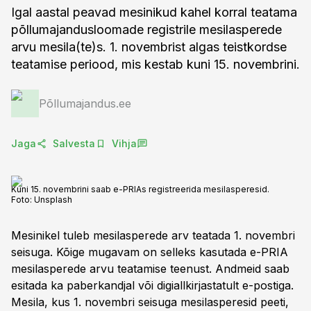
Igal aastal peavad mesinikud kahel korral teatama
põllumajandusloomade registrile mesilasperede
arvu mesila(te)s. 1. novembrist algas teistkordse
teatamise periood, mis kestab kuni 15. novembrini.
Põllumajandus.ee
Jaga
Salvesta
Vihja
Kuni 15. novembrini saab e-PRIAs registreerida mesilasperesid.
Foto:
Unsplash
Mesinikel tuleb mesilasperede arv teatada 1. novembri
seisuga. Kõige mugavam on selleks kasutada e-PRIA
mesilasperede arvu teatamise teenust. Andmeid saab
esitada ka paberkandjal või digiallkirjastatult e-postiga.
Mesila, kus 1. novembri seisuga mesilasperesid peeti,