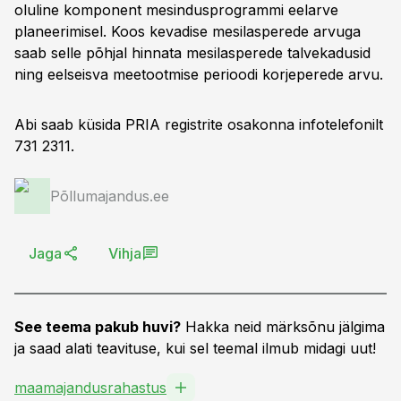
oluline komponent mesindusprogrammi eelarve
planeerimisel. Koos kevadise mesilasperede arvuga
saab selle põhjal hinnata mesilasperede talvekadusid
ning eelseisva meetootmise perioodi korjeperede arvu.
Abi saab küsida PRIA registrite osakonna infotelefonilt
731 2311.
Põllumajandus.ee
Jaga
Vihja
See teema pakub huvi?
Hakka neid märksõnu jälgima
ja saad alati teavituse, kui sel teemal ilmub midagi uut!
maamajandusrahastus