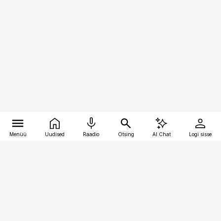
Menüü
Uudised
Raadio
Otsing
AI Chat
Logi sisse
Vana-Lõuna 39/1, 19094 Tallinn
(+372) 667 0111
pollumajandus@pollumajandus.ee