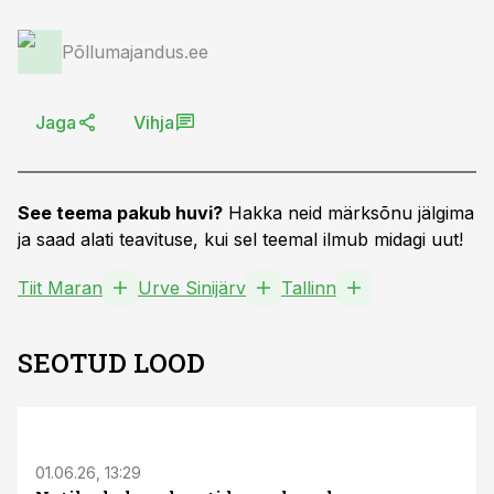
Põllumajandus.ee
Jaga
Vihja
See teema pakub huvi?
Hakka neid märksõnu jälgima
ja saad alati teavituse, kui sel teemal ilmub midagi uut!
Tiit Maran
Urve Sinijärv
Tallinn
SEOTUD LOOD
ST
01.06.26, 13:29