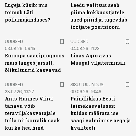
Lugeja küsib: mis
Leedu valitsus seab
toimub Läti
piima kokkuostjatele
põllumajanduses?
uued piirid ja tugevdab
tootjate positsiooni
UUDISED
UUDISED
03.08.26, 09:15
04.08.26, 11:23
Euroopa saagiprognoos:
Linas Agro avas
mais langeb järsult,
Muugal viljaterminali
õlikultuurid kasvavad
ST
UUDISED
SISUTURUNDUS
28.07.26, 13:27
09.06.26, 16:46
Ants-Hannes Viira:
Paindlikkus Eesti
tänavu võib
taimekasvatuses:
teraviljakasvatajale
kuidas määrata ise
tulla nii korralik saak
saagi valmimise aega ja
kui ka hea hind
kvaliteeti