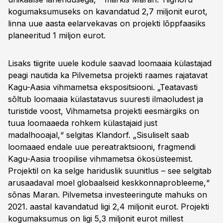
kogumaksumuseks on kavandatud 2,7 miljonit eurot,
linna uue aasta eelarvekavas on projekti lõppfaasiks
planeeritud 1 miljon eurot.
Lisaks tiigrite uuele kodule saavad loomaaia külastajad
peagi nautida ka Pilvemetsa projekti raames rajatavat
Kagu-Aasia vihmametsa ekspositsiooni. „Teatavasti
sõltub loomaaia külastatavus suuresti ilmaoludest ja
turistide voost, Vihmametsa projekti eesmärgiks on
tuua loomaaeda rohkem külastajaid just
madalhooajal,“ selgitas Klandorf. „Sisuliselt saab
loomaaed endale uue pereatraktsiooni, fragmendi
Kagu-Aasia troopilise vihmametsa ökosüsteemist.
Projektil on ka selge hariduslik suunitlus – see selgitab
arusaadaval moel globaalseid keskkonnaprobleeme,“
sõnas Maran. Pilvemetsa investeeringute mahuks on
2021. aastal kavandatud ligi 2,4 miljonit eurot. Projekti
kogumaksumus on ligi 5,3 miljonit eurot millest