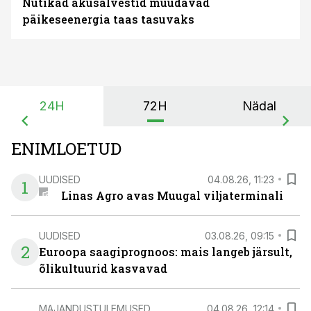
Nutikad akusalvestid muudavad
päikeseenergia taas tasuvaks
24H
72H
Nädal
ENIMLOETUD
UUDISED
04.08.26, 11:23
1
Linas Agro avas Muugal viljaterminali
UUDISED
03.08.26, 09:15
2
Euroopa saagiprognoos: mais langeb järsult,
õlikultuurid kasvavad
MAJANDUSTULEMUSED
04.08.26, 12:14