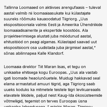
Tallinna Loomaaed on aktiivses arengufaasis – tuleval
aastal valmib nii loomaaiaasukate kui külastajate
suureks rõõmuks kauaoodatud Tiigriorg. „Uus
ekspositsiooniala valmis Eesti ja Ameerika Ühendriikide
loomaaiadisainerite ja ekspertide koostöös. Ala
projekteerimisega alustati juba möödunud aastal,
ehitustööd on peagi algamas. Külastajad saavad uut
ekspositsiooni osa uudistada juba järgmisel aastal,“
sõnas abilinnapea Kalle Klandorf.
Loomaaia direktor Tiit Maran lisas, et tegu on
unikaalse ehitisega kogu Euroopas. „Uus ala vastab
igati loomade heaolunõuetele. Muidugi hakkavad seal
elama armastatud amuuri tiigrid, aga Tiigriorg saab
uueks koduks ka mitmetele teistele tiigri levikuareaalis
elavatele liikidele, paljud neist Kaug-Ida ökosüsteemide
võtmeliigid, tegemist on terves Euroopas üsna
unikaalse lahendusega, “ märkis Maran. Tiigrioru