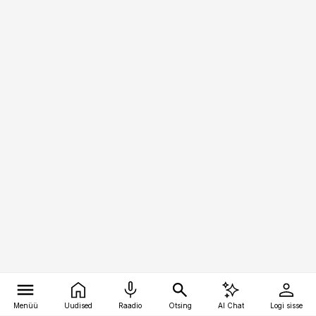
Menüü
Uudised
Raadio
Otsing
AI Chat
Logi sisse