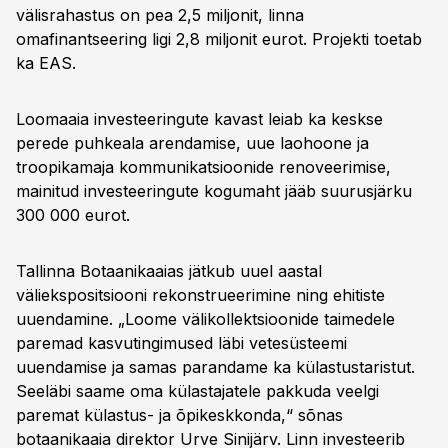
välisrahastus on pea 2,5 miljonit, linna
omafinantseering ligi 2,8 miljonit eurot. Projekti toetab
ka EAS.
Loomaaia investeeringute kavast leiab ka keskse
perede puhkeala arendamise, uue laohoone ja
troopikamaja kommunikatsioonide renoveerimise,
mainitud investeeringute kogumaht jääb suurusjärku
300 000 eurot.
Tallinna Botaanikaaias jätkub uuel aastal
väliekspositsiooni rekonstrueerimine ning ehitiste
uuendamine. „Loome välikollektsioonide taimedele
paremad kasvutingimused läbi vetesüsteemi
uuendamise ja samas parandame ka külastustaristut.
Seeläbi saame oma külastajatele pakkuda veelgi
paremat külastus- ja õpikeskkonda,“ sõnas
botaanikaaia direktor Urve Sinijärv. Linn investeerib