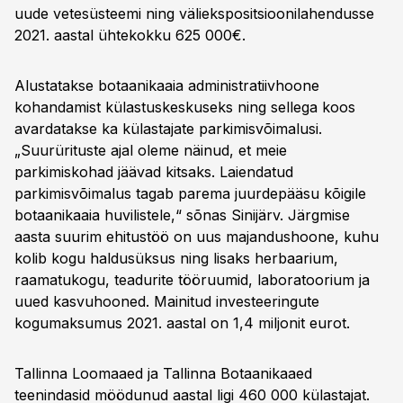
uude vetesüsteemi ning väliekspositsioonilahendusse
2021. aastal ühtekokku 625 000€.
Alustatakse botaanikaaia administratiivhoone
kohandamist külastuskeskuseks ning sellega koos
avardatakse ka külastajate parkimisvõimalusi.
„Suurürituste ajal oleme näinud, et meie
parkimiskohad jäävad kitsaks. Laiendatud
parkimisvõimalus tagab parema juurdepääsu kõigile
botaanikaaia huvilistele,“ sõnas Sinijärv. Järgmise
aasta suurim ehitustöö on uus majandushoone, kuhu
kolib kogu haldusüksus ning lisaks herbaarium,
raamatukogu, teadurite tööruumid, laboratoorium ja
uued kasvuhooned. Mainitud investeeringute
kogumaksumus 2021. aastal on 1,4 miljonit eurot.
Tallinna Loomaaed ja Tallinna Botaanikaaed
teenindasid möödunud aastal ligi 460 000 külastajat.