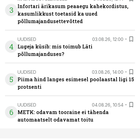
Infortari ärikasum peaaegu kahekordistus,
3
kasumlikkust toetasid ka uued
põllumajandusettevõtted
UUDISED
03.08.26, 12:00
4
Lugeja küsib: mis toimub Läti
põllumajanduses?
UUDISED
03.08.26, 14:00
5
Piima hind langes esimesel poolaastal ligi 15
protsenti
UUDISED
04.08.26, 10:54
6
METK: odavam tooraine ei tähenda
automaatselt odavamat toitu