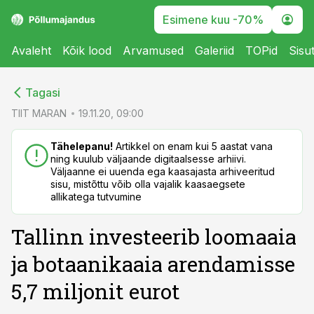
Esimene kuu -70%
Avaleht
Kõik lood
Arvamused
Galeriid
TOPid
Sisu
cebook
cebook
Tagasi
Twitter)
Twitter)
TIIT MARAN
19.11.20, 09:00
kedIn
kedIn
Tähelepanu!
Artikkel on enam kui 5 aastat vana
ning kuulub väljaande digitaalsesse arhiivi.
ail
ail
Väljaanne ei uuenda ega kaasajasta arhiveeritud
sisu, mistõttu võib olla vajalik kaasaegsete
k
k
allikatega tutvumine
Tallinn investeerib loomaaia
ja botaanikaaia arendamisse
5,7 miljonit eurot