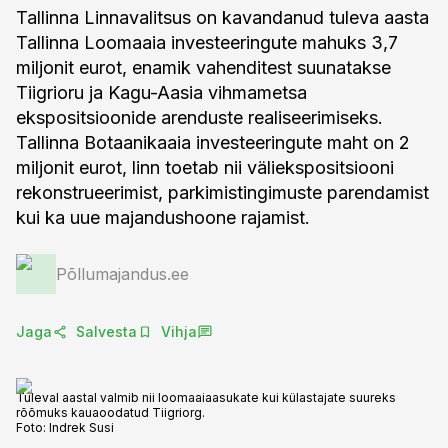
Tallinna Linnavalitsus on kavandanud tuleva aasta
Tallinna Loomaaia investeeringute mahuks 3,7
miljonit eurot, enamik vahenditest suunatakse
Tiigrioru ja Kagu-Aasia vihmametsa
ekspositsioonide arenduste realiseerimiseks.
Tallinna Botaanikaaia investeeringute maht on 2
miljonit eurot, linn toetab nii väliekspositsiooni
rekonstrueerimist, parkimistingimuste parendamist
kui ka uue majandushoone rajamist.
Põllumajandus.ee
Jaga
Salvesta
Vihja
Tuleval aastal valmib nii loomaaiaasukate kui külastajate suureks
rõõmuks kauaoodatud Tiigriorg.
Foto:
Indrek Susi