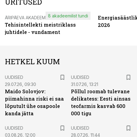
ÜRITUSED
8 akadeemilist tundi
Energiasäästli
ÄRIPÄEVA AKADEEMIA
Tehisintellekti meistriklass
2026
juhtidele - vundament
HETKEL KUUM
UUDISED
UUDISED
29.07.26, 09:30
31.07.26, 13:21
Maido Solovjov:
Põllul roomab tulevane
piimahinna riski ei saa
delikatess: Eesti ainsas
lõputult ühe osapoole
teofarmis kasvab 600
kanda jätta
000 tigu
UUDISED
UUDISED
03.08.26, 12:00
28.07.26, 11:44