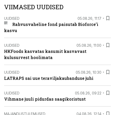
VIIMASED UUDISED
UUDISED
05.08.26, 11:17
Rahvusvaheline fond paisutab Bioforce’i
kasvu
UUDISED
05.08.26, 11:00
HKFoods kasvatas kasumit kasvavast
kulusurvest hoolimata
UUDISED
05.08.26, 10:30
LATRAPS sai uue teraviljakaubanduse juhi
UUDISED
05.08.26, 09:22
Vihmane juuli pidurdas saagikoristust
MAJANDUSTULEMUSED
04.08.26, 12:14