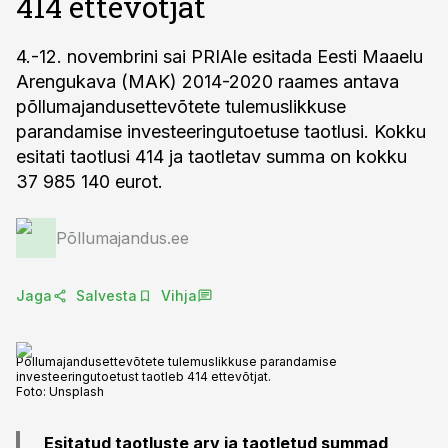
414 ettevõtjat
4.-12. novembrini sai PRIAle esitada Eesti Maaelu
Arengukava (MAK) 2014-2020 raames antava
põllumajandusettevõtete tulemuslikkuse
parandamise investeeringutoetuse taotlusi. Kokku
esitati taotlusi 414 ja taotletav summa on kokku
37 985 140 eurot.
Põllumajandus.ee
Jaga
Salvesta
Vihja
Põllumajandusettevõtete tulemuslikkuse parandamise
investeeringutoetust taotleb 414 ettevõtjat.
Foto:
Unsplash
Esitatud taotluste arv ja taotletud summad