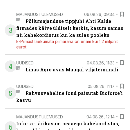
MAJANDUSTULEMUSED
06.08.26, 09:34
Põllumajanduse tippjuhi Ahti Kalde
firmades käive üldiselt kerkis, kasum samas
3
nii kahekordistus kui ka sulas pooleks
E-Piimast laekumata piimaraha on enam kui 1,2 miljonit
eurot
UUDISED
04.08.26, 11:23
4
Linas Agro avas Muugal viljaterminali
UUDISED
05.08.26, 11:17
5
Rahvusvaheline fond paisutab Bioforce’i
kasvu
MAJANDUSTULEMUSED
04.08.26, 12:14
Infortari ärikasum peaaegu kahekordistus,
6