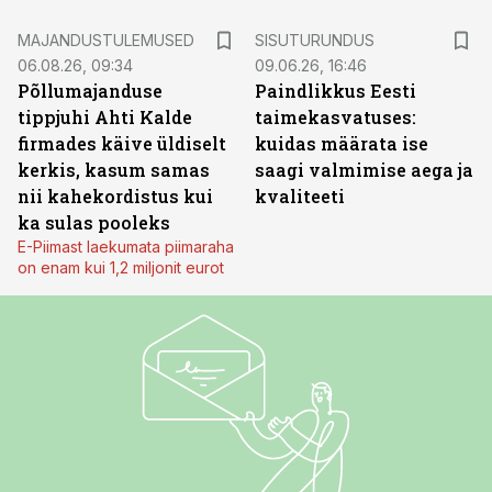
ST
MAJANDUSTULEMUSED
SISUTURUNDUS
06.08.26, 09:34
09.06.26, 16:46
Põllumajanduse
Paindlikkus Eesti
tippjuhi Ahti Kalde
taimekasvatuses:
firmades käive üldiselt
kuidas määrata ise
kerkis, kasum samas
saagi valmimise aega ja
nii kahekordistus kui
kvaliteeti
ka sulas pooleks
E-Piimast laekumata piimaraha
on enam kui 1,2 miljonit eurot