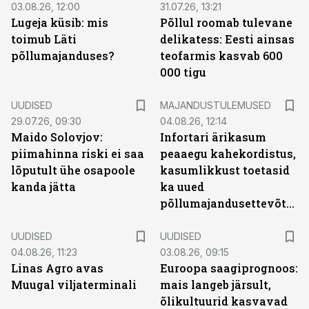
03.08.26, 12:00
31.07.26, 13:21
Lugeja küsib: mis
Põllul roomab tulevane
toimub Läti
delikatess: Eesti ainsas
põllumajanduses?
teofarmis kasvab 600
000 tigu
UUDISED
MAJANDUSTULEMUSED
29.07.26, 09:30
04.08.26, 12:14
Maido Solovjov:
Infortari ärikasum
piimahinna riski ei saa
peaaegu kahekordistus,
lõputult ühe osapoole
kasumlikkust toetasid
kanda jätta
ka uued
põllumajandusettevõtted
UUDISED
UUDISED
04.08.26, 11:23
03.08.26, 09:15
Linas Agro avas
Euroopa saagiprognoos:
Muugal viljaterminali
mais langeb järsult,
õlikultuurid kasvavad