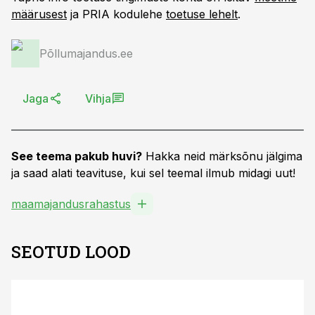
määrusest
ja PRIA kodulehe
toetuse lehelt
.
Põllumajandus.ee
Jaga
Vihja
See teema pakub huvi?
Hakka neid märksõnu jälgima
ja saad alati teavituse, kui sel teemal ilmub midagi uut!
maamajandusrahastus
SEOTUD LOOD
ST