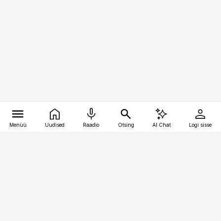
Menüü
Uudised
Raadio
Otsing
AI Chat
Logi sisse
Vana-Lõuna 39/1, 19094 Tallinn
(+372) 667 0111
pollumajandus@pollumajandus.ee