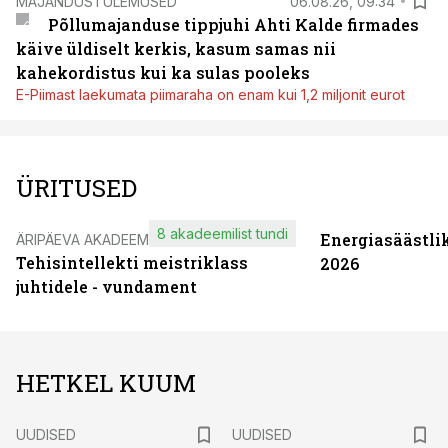
MAJANDUSTULEMUSED
06.08.26, 09:34
Põllumajanduse tippjuhi Ahti Kalde firmades
käive üldiselt kerkis, kasum samas nii
kahekordistus kui ka sulas pooleks
E-Piimast laekumata piimaraha on enam kui 1,2 miljonit eurot
ÜRITUSED
8 akadeemilist tundi
Energiasäästli
ÄRIPÄEVA AKADEEMIA
Tehisintellekti meistriklass
2026
juhtidele - vundament
HETKEL KUUM
UUDISED
UUDISED