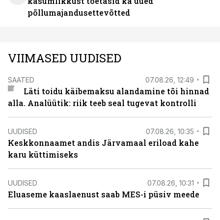
kasumlikkust toetasid ka uued
põllumajandusettevõtted
VIIMASED UUDISED
SAATED
07.08.26, 12:49
Läti toidu käibemaksu alandamine tõi hinnad
alla. Analüütik: riik teeb seal tugevat kontrolli
UUDISED
07.08.26, 10:35
Keskkonnaamet andis Järvamaal eriload kahe
karu küttimiseks
UUDISED
07.08.26, 10:31
Eluaseme kaaslaenust saab MES-i püsiv meede