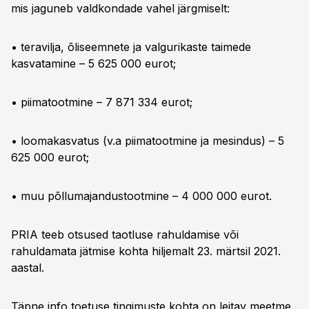
mis jaguneb valdkondade vahel järgmiselt:
• teravilja, õliseemnete ja valgurikaste taimede
kasvatamine – 5 625 000 eurot;
• piimatootmine – 7 871 334 eurot;
• loomakasvatus (v.a piimatootmine ja mesindus) – 5
625 000 eurot;
• muu põllumajandustootmine – 4 000 000 eurot.
PRIA teeb otsused taotluse rahuldamise või
rahuldamata jätmise kohta hiljemalt 23. märtsil 2021.
aastal.
Täpne info toetuse tingimuste kohta on leitav
meetme