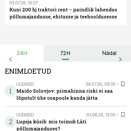
03.07.26, 10:27
Kuni 200 hj traktori rent – paindlik lahendus
põllumajandusse, ehitusse ja teehooldusesse
24H
72H
Nädal
ENIMLOETUD
UUDISED
29.07.26, 09:30
1
Maido Solovjov: piimahinna riski ei saa
lõputult ühe osapoole kanda jätta
UUDISED
03.08.26, 12:00
2
Lugeja küsib: mis toimub Läti
põllumajanduses?