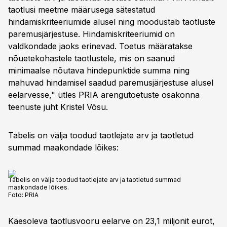
taotlusi meetme määrusega sätestatud
hindamiskriteeriumide alusel ning moodustab taotluste
paremusjärjestuse. Hindamiskriteeriumid on
valdkondade jaoks erinevad. Toetus määratakse
nõuetekohastele taotlustele, mis on saanud
minimaalse nõutava hindepunktide summa ning
mahuvad hindamisel saadud paremusjärjestuse alusel
eelarvesse," ütles PRIA arengutoetuste osakonna
teenuste juht Kristel Võsu.
Tabelis on välja toodud taotlejate arv ja taotletud
summad maakondade lõikes:
Tabelis on välja toodud taotlejate arv ja taotletud summad
maakondade lõikes.
Foto:
PRIA
Käesoleva taotlusvooru eelarve on 23,1 miljonit eurot,