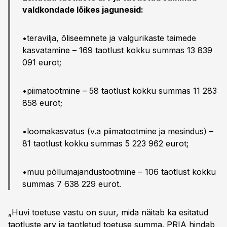
valdkondade lõikes jagunesid:
•teravilja, õliseemnete ja valgurikaste taimede
kasvatamine – 169 taotlust kokku summas 13 839
091 eurot;
•piimatootmine – 58 taotlust kokku summas 11 283
858 eurot;
•loomakasvatus (v.a piimatootmine ja mesindus) –
81 taotlust kokku summas 5 223 962 eurot;
•muu põllumajandustootmine – 106 taotlust kokku
summas 7 638 229 eurot.
„Huvi toetuse vastu on suur, mida näitab ka esitatud
taotluste arv ja taotletud toetuse summa. PRIA hindab