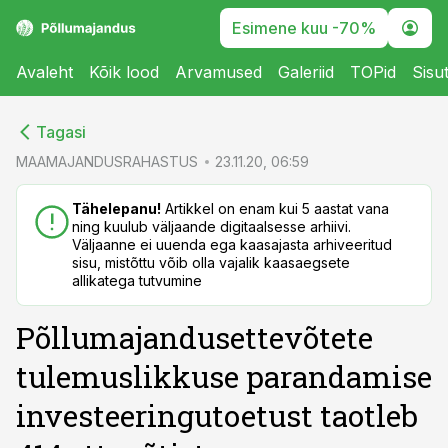
Esimene kuu -70%
Avaleht
Kõik lood
Arvamused
Galeriid
TOPid
Sisu
cebook
cebook
Tagasi
Twitter)
Twitter)
MAAMAJANDUSRAHASTUS
23.11.20, 06:59
kedIn
kedIn
Tähelepanu!
Artikkel on enam kui 5 aastat vana
ning kuulub väljaande digitaalsesse arhiivi.
ail
ail
Väljaanne ei uuenda ega kaasajasta arhiveeritud
sisu, mistõttu võib olla vajalik kaasaegsete
k
k
allikatega tutvumine
Põllumajandusettevõtete
tulemuslikkuse parandamise
investeeringutoetust taotleb