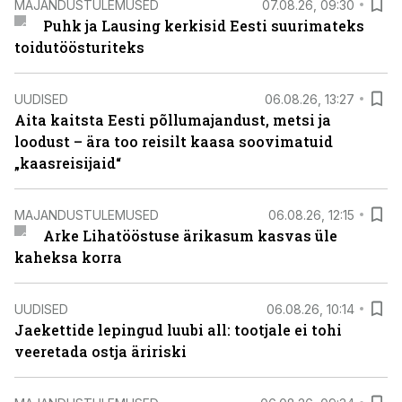
MAJANDUSTULEMUSED
07.08.26, 09:30
Puhk ja Lausing kerkisid Eesti suurimateks
toidutöösturiteks
UUDISED
06.08.26, 13:27
Aita kaitsta Eesti põllumajandust, metsi ja
loodust – ära too reisilt kaasa soovimatuid
„kaasreisijaid“
MAJANDUSTULEMUSED
06.08.26, 12:15
Arke Lihatööstuse ärikasum kasvas üle
kaheksa korra
UUDISED
06.08.26, 10:14
Jaekettide lepingud luubi all: tootjale ei tohi
veeretada ostja äririski