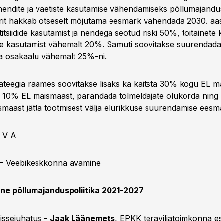
hendite ja väetiste kasutamise vähendamiseks põllumajandu
orit hakkab otseselt mõjutama eesmärk vähendada 2030. aa
titsiidide kasutamist ja nendega seotud riski 50%, toitainet
te kasutamist vähemalt 20%. Samuti soovitakse suurendada
 osakaalu vähemalt 25%-ni.
rateegia raames soovitakse lisaks ka kaitsta 30% kogu EL m
ta 10% EL maismaast, parandada tolmeldajate olukorda nin
maast jätta tootmisest välja elurikkuse suurendamise eesmä
 V A
 – Veebikeskkonna avamine
ine põllumajanduspoliitika 2021-2027
Sissejuhatus -
Jaak Läänemets
, EPKK teraviljatoimkonna e