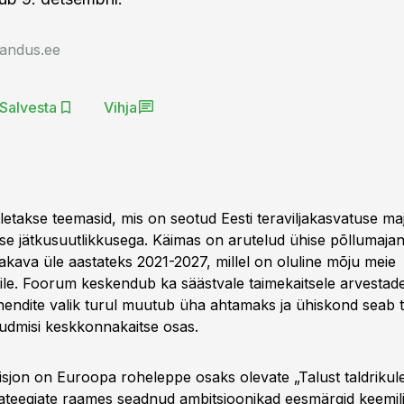
jandus.ee
Salvesta
Vihja
letakse teemasid, mis on seotud Eesti teraviljakasvatuse ma
e jätkusuutlikkusega. Käimas on arutelud ühise põllumajand
iakava üle aastateks 2021-2027, millel on oluline mõju meie
rile. Foorum keskendub ka säästvale taimekaitsele arvestade
hendite valik turul muutub üha ahtamaks ja ühiskond seab 
dmisi keskkonnakaitse osas.
jon on Euroopa roheleppe osaks olevate „Talust taldrikule
rateegiate raames seadnud ambitsioonikad eesmärgid keemili