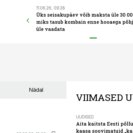
11.06.26, 09:28
Üks seisakupäev võib maksta üle 30 00
miks tasub kombain enne hooaega põhj
üle vaadata
Nädal
VIIMASED U
UUDISED
Aita kaitsta Eesti põllu
kaasa soovimatuid „kaa