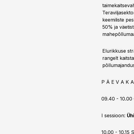
taimekaitseva
Teraviljasekt
keemiliste pes
50% ja väetis
mahepõllumaa
Elurikkuse st
rangelt kaits
põllumajandus
P Ä E V A K A
09.40 - 10.00
I sessioon:
Üh
10.00 - 10.15 