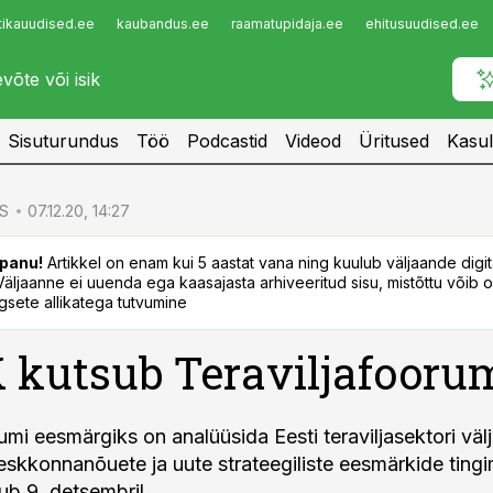
tikauudised.ee
kaubandus.ee
raamatupidaja.ee
ehitusuudised.ee
Infopank
Radar
Sisuturundus
Töö
Podcastid
Videod
Üritused
Kasul
S
07.12.20, 14:27
panu!
Artikkel on enam kui 5 aastat vana ning kuulub väljaande digi
. Väljaanne ei uuenda ega kaasajasta arhiveeritud sisu, mistõttu võib ol
sete allikatega tutvumine
kutsub Teraviljafoorum
umi eesmärgiks on analüüsida Eesti teraviljasektori väl
skkonnanõuete ja uute strateegiliste eesmärkide tingi
b 9. detsembril.