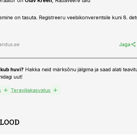
eraator on
Olav Kreen
, Rabaveere talu
emine on tasuta. Registreeru veebikonverentsile kuni 8. de
andus.ee
Jaga
kub huvi?
Hakka neid märksõnu jälgima ja saad alati teavitu
idagi uut!
s
Teraviljakasvatus
 LOOD