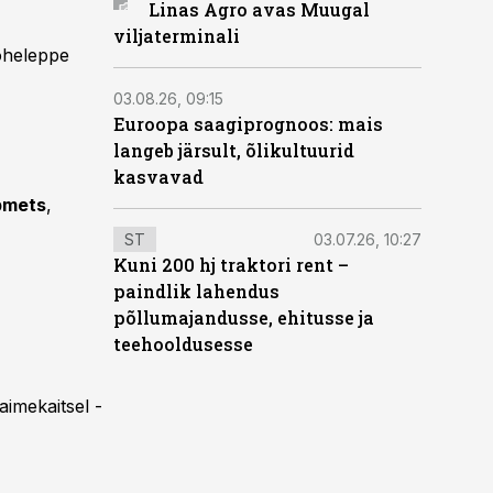
Linas Agro avas Muugal
viljaterminali
roheleppe
03.08.26, 09:15
Euroopa saagiprognoos: mais
langeb järsult, õlikultuurid
kasvavad
pmets
,
ST
03.07.26, 10:27
Kuni 200 hj traktori rent –
paindlik lahendus
põllumajandusse, ehitusse ja
teehooldusesse
aimekaitsel -