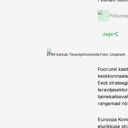
Põlluma
Jaga
EPKK kutsub Teraviljafoorumile.
Foto:
Unsplash
Foorumil käsit
keskkonnaalas
Eesti strateeg
teraviljasekto
taimekaitseva
rangemaid nõu
Euroopa Komis
elurikkuse st