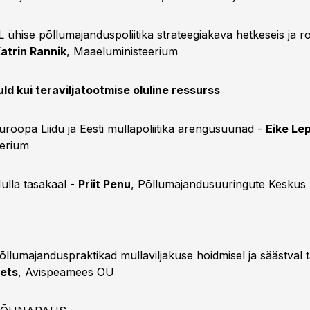
EL ühise põllumajanduspoliitika strateegiakava hetkeseis ja 
atrin Rannik
, Maaeluministeerium
ld kui teraviljatootmise oluline ressurss
Euroopa Liidu ja Eesti mullapoliitika arengusuunad -
Eike Le
eerium
Mulla tasakaal -
Priit Penu
, Põllumajandusuuringute Keskus
Põllumajanduspraktikad mullaviljakuse hoidmisel ja säästval t
ets
, Avispeamees OÜ