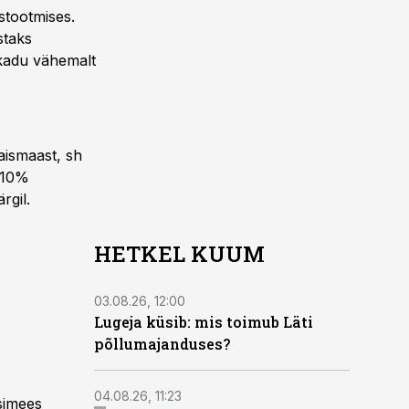
stootmises.
staks
e kadu vähemalt
aismaast, sh
g 10%
rgil.
HETKEL KUUM
03.08.26, 12:00
Lugeja küsib: mis toimub Läti
põllumajanduses?
04.08.26, 11:23
simees