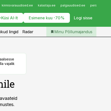
Iseteenindus
kinnisvarauudised.ee
kalastaja.ee
palgauudised.ee
personaliuudi
Telli Põllumajandus
Küsi AI-lt
Esimene kuu -70%
Logi sisse
ikud lingid
Radar
Minu Põllumajandus
taalsesse
la vajalik
ile
javaateid
mustes.