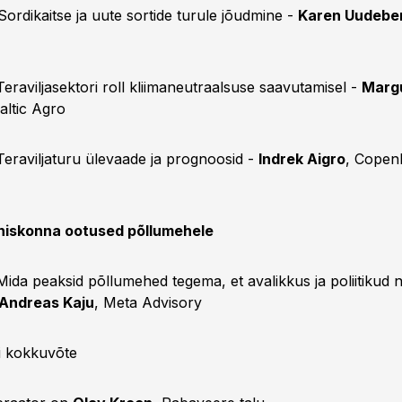
Sordikaitse ja uute sortide turule jõudmine -
Karen Uudebe
Teraviljasektori roll kliimaneutraalsuse saavutamisel -
Marg
Baltic Agro
 Teraviljaturu ülevaade ja prognoosid -
Indrek Aigro
, Copen
hiskonna ootused põllumehele
Mida peaksid põllumehed tegema, et avalikkus ja poliitikud 
Andreas Kaju
, Meta Advisory
i kokkuvõte