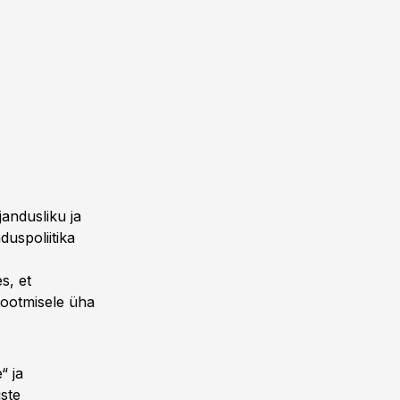
jandusliku ja
uspoliitika
s, et
tootmisele üha
“ ja
ste