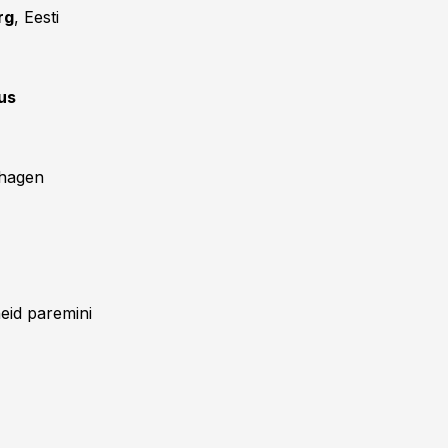
rg
, Eesti
us
hagen
neid paremini