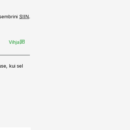
tsembrini
SIIN
.
Vihja
se, kui sel