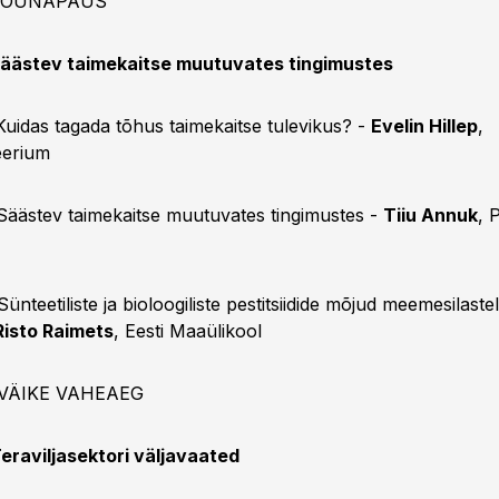
0 LÕUNAPAUS
äästev taimekaitse muutuvates tingimustes
Kuidas tagada tõhus taimekaitse tulevikus? -
Evelin Hillep
,
eerium
 Säästev taimekaitse muutuvates tingimustes -
Tiiu Annuk
, 
Sünteetiliste ja bioloogiliste pestitsiidide mõjud meemesilastel
Risto Raimets
, Eesti Maaülikool
5 VÄIKE VAHEAEG
eraviljasektori väljavaated