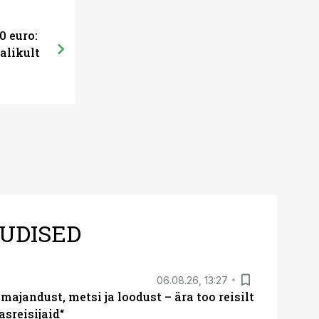
0 euro:
alikult
UDISED
06.08.26, 13:27
majandust, metsi ja loodust – ära too reisilt
sreisijaid“