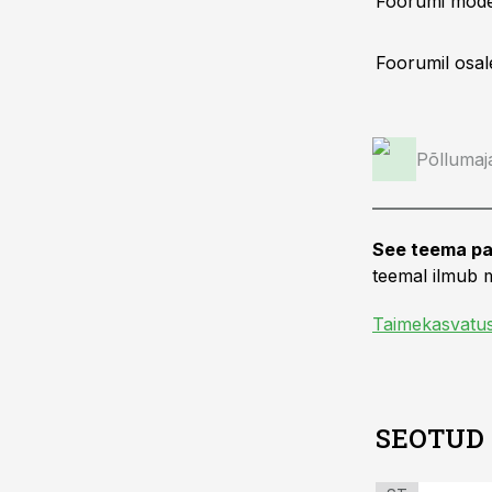
Foorumi mod
Foorumil osal
Põllumaj
See teema pa
teemal ilmub m
Taimekasvatu
SEOTUD