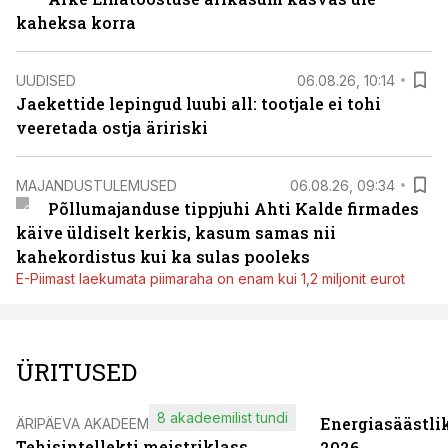
kaheksa korra
UUDISED
06.08.26, 10:14
Jaekettide lepingud luubi all: tootjale ei tohi
veeretada ostja äririski
MAJANDUSTULEMUSED
06.08.26, 09:34
Põllumajanduse tippjuhi Ahti Kalde firmades
käive üldiselt kerkis, kasum samas nii
kahekordistus kui ka sulas pooleks
E-Piimast laekumata piimaraha on enam kui 1,2 miljonit eurot
ÜRITUSED
8 akadeemilist tundi
Energiasäästli
ÄRIPÄEVA AKADEEMIA
Tehisintellekti meistriklass
2026