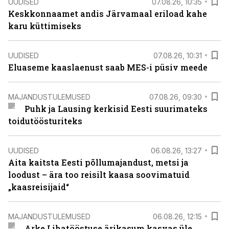
UUDISED
07.08.26, 10:35
Keskkonnaamet andis Järvamaal eriload kahe
karu küttimiseks
UUDISED
07.08.26, 10:31
Eluaseme kaaslaenust saab MES-i püsiv meede
MAJANDUSTULEMUSED
07.08.26, 09:30
Puhk ja Lausing kerkisid Eesti suurimateks
toidutöösturiteks
UUDISED
06.08.26, 13:27
Aita kaitsta Eesti põllumajandust, metsi ja
loodust – ära too reisilt kaasa soovimatuid
„kaasreisijaid“
MAJANDUSTULEMUSED
06.08.26, 12:15
Arke Lihatööstuse ärikasum kasvas üle