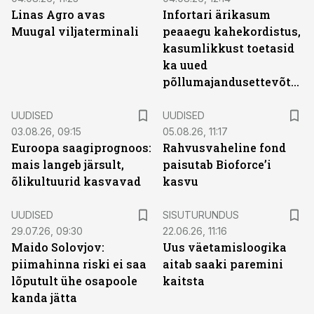
Linas Agro avas
Infortari ärikasum
Muugal viljaterminali
peaaegu kahekordistus,
kasumlikkust toetasid
ka uued
põllumajandusettevõtted
UUDISED
UUDISED
03.08.26, 09:15
05.08.26, 11:17
Euroopa saagiprognoos:
Rahvusvaheline fond
mais langeb järsult,
paisutab Bioforce’i
õlikultuurid kasvavad
kasvu
ST
UUDISED
SISUTURUNDUS
29.07.26, 09:30
22.06.26, 11:16
Maido Solovjov:
Uus väetamisloogika
piimahinna riski ei saa
aitab saaki paremini
lõputult ühe osapoole
kaitsta
kanda jätta