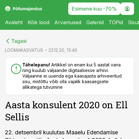
Esimene kuu -70%
Avaleht
Kõik lood
Arvamused
Galeriid
TOPid
Sisu
cebook
cebook
Tagasi
Twitter)
Twitter)
LOOMAKASVATUS
23.12.20, 13:46
kedIn
kedIn
Tähelepanu!
Artikkel on enam kui 5 aastat vana
ning kuulub väljaande digitaalsesse arhiivi.
ail
ail
Väljaanne ei uuenda ega kaasajasta arhiveeritud
sisu, mistõttu võib olla vajalik kaasaegsete
k
k
allikatega tutvumine
Aasta konsulent 2020 on Ell
Sellis
22. detsembril kuulutas Maaelu Edendamise