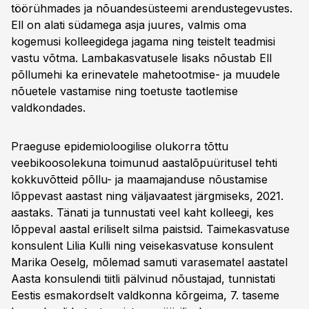
töörühmades ja nõuandesüsteemi arendustegevustes.
Ell on alati südamega asja juures, valmis oma
kogemusi kolleegidega jagama ning teistelt teadmisi
vastu võtma. Lambakasvatusele lisaks nõustab Ell
põllumehi ka erinevatele mahetootmise- ja muudele
nõuetele vastamise ning toetuste taotlemise
valdkondades.
Praeguse epidemioloogilise olukorra tõttu
veebikoosolekuna toimunud aastalõpuüritusel tehti
kokkuvõtteid põllu- ja maamajanduse nõustamise
lõppevast aastast ning väljavaatest järgmiseks, 2021.
aastaks. Tänati ja tunnustati veel kaht kolleegi, kes
lõppeval aastal eriliselt silma paistsid. Taimekasvatuse
konsulent Lilia Kulli ning veisekasvatuse konsulent
Marika Oeselg, mõlemad samuti varasematel aastatel
Aasta konsulendi tiitli pälvinud nõustajad, tunnistati
Eestis esmakordselt valdkonna kõrgeima, 7. taseme