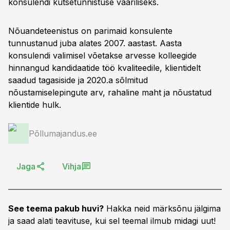
konsulendi kutsetunnistuse vääriliseks.
Nõuandeteenistus on parimaid konsulente
tunnustanud juba alates 2007. aastast. Aasta
konsulendi valimisel võetakse arvesse kolleegide
hinnangud kandidaatide töö kvaliteedile, klientidelt
saadud tagasiside ja 2020.a sõlmitud
nõustamiselepingute arv, rahaline maht ja nõustatud
klientide hulk.
Põllumajandus.ee
Jaga
Vihja
See teema pakub huvi?
Hakka neid märksõnu jälgima
ja saad alati teavituse, kui sel teemal ilmub midagi uut!