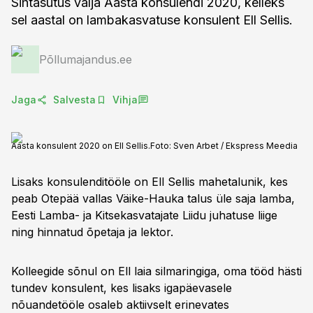
Sihtasutus välja Aasta konsulendi 2020, kelleks
sel aastal on lambakasvatuse konsulent Ell Sellis.
Põllumajandus.ee
Jaga
Salvesta
Vihja
Aasta konsulent 2020 on Ell Sellis.
Foto:
Sven Arbet / Ekspress Meedia
Lisaks konsulenditööle on Ell Sellis mahetalunik, kes
peab Otepää vallas Väike-Hauka talus üle saja lamba,
Eesti Lamba- ja Kitsekasvatajate Liidu juhatuse liige
ning hinnatud õpetaja ja lektor.
Kolleegide sõnul on Ell laia silmaringiga, oma tööd hästi
tundev konsulent, kes lisaks igapäevasele
nõuandetööle osaleb aktiivselt erinevates