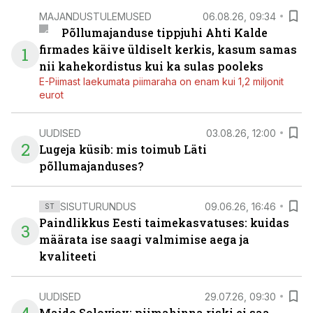
MAJANDUSTULEMUSED
06.08.26, 09:34
Põllumajanduse tippjuhi Ahti Kalde
firmades käive üldiselt kerkis, kasum samas
1
nii kahekordistus kui ka sulas pooleks
E-Piimast laekumata piimaraha on enam kui 1,2 miljonit
eurot
UUDISED
03.08.26, 12:00
2
Lugeja küsib: mis toimub Läti
põllumajanduses?
SISUTURUNDUS
09.06.26, 16:46
ST
Paindlikkus Eesti taimekasvatuses: kuidas
3
määrata ise saagi valmimise aega ja
kvaliteeti
UUDISED
29.07.26, 09:30
Maido Solovjov: piimahinna riski ei saa