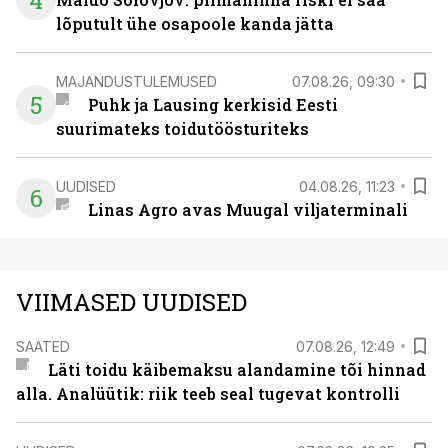
4
lõputult ühe osapoole kanda jätta
MAJANDUSTULEMUSED
07.08.26, 09:30
5
Puhk ja Lausing kerkisid Eesti
suurimateks toidutöösturiteks
UUDISED
04.08.26, 11:23
6
Linas Agro avas Muugal viljaterminali
VIIMASED UUDISED
SAATED
07.08.26, 12:49
Läti toidu käibemaksu alandamine tõi hinnad
alla. Analüütik: riik teeb seal tugevat kontrolli