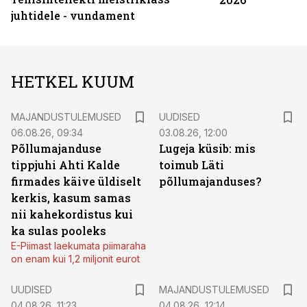
juhtidele - vundament
HETKEL KUUM
MAJANDUSTULEMUSED
UUDISED
06.08.26, 09:34
03.08.26, 12:00
Põllumajanduse
Lugeja küsib: mis
tippjuhi Ahti Kalde
toimub Läti
firmades käive üldiselt
põllumajanduses?
kerkis, kasum samas
nii kahekordistus kui
ka sulas pooleks
E-Piimast laekumata piimaraha
on enam kui 1,2 miljonit eurot
UUDISED
MAJANDUSTULEMUSED
04.08.26, 11:23
04.08.26, 12:14