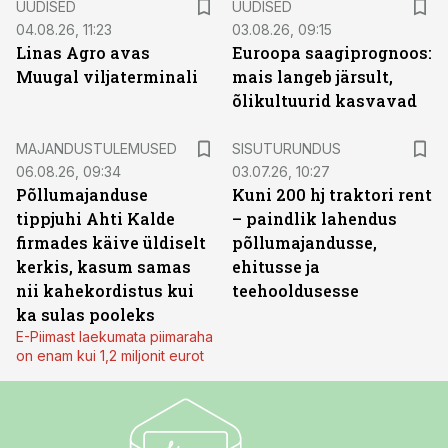
UUDISED
UUDISED
04.08.26, 11:23
03.08.26, 09:15
Linas Agro avas
Euroopa saagiprognoos:
Muugal viljaterminali
mais langeb järsult,
õlikultuurid kasvavad
ST
MAJANDUSTULEMUSED
SISUTURUNDUS
06.08.26, 09:34
03.07.26, 10:27
Põllumajanduse
Kuni 200 hj traktori rent
tippjuhi Ahti Kalde
– paindlik lahendus
firmades käive üldiselt
põllumajandusse,
kerkis, kasum samas
ehitusse ja
nii kahekordistus kui
teehooldusesse
ka sulas pooleks
E-Piimast laekumata piimaraha
on enam kui 1,2 miljonit eurot