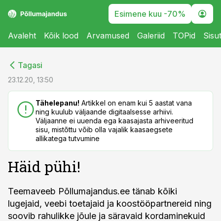
Esimene kuu -70%
Avaleht
Kõik lood
Arvamused
Galeriid
TOPid
Sisu
cebook
cebook
Tagasi
Twitter)
Twitter)
23.12.20, 13:50
kedIn
kedIn
Tähelepanu!
Artikkel on enam kui 5 aastat vana
ning kuulub väljaande digitaalsesse arhiivi.
ail
ail
Väljaanne ei uuenda ega kaasajasta arhiveeritud
sisu, mistõttu võib olla vajalik kaasaegsete
k
k
allikatega tutvumine
Häid pühi!
Teemaveeb Põllumajandus.ee tänab kõiki
lugejaid, veebi toetajaid ja koostööpartnereid ning
soovib rahulikke jõule ja säravaid kordaminekuid