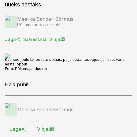
uueks aastaks.
Meelika Sander-Sõrmus
Põllumajandus.ee juht
Jaga
Salvesta
Vihja
Kauneid jõule lähedaste seltsis, palju südamesoojust ja ilusat vana
aasta lõppu!
Foto:
Põllumajandus.ee
Häid pühi!
Meelika Sander-Sõrmus
Jaga
Vihja