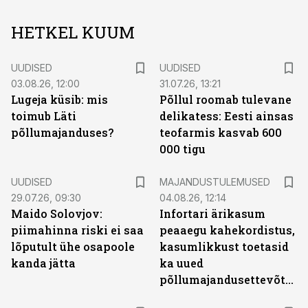
HETKEL KUUM
UUDISED
UUDISED
03.08.26, 12:00
31.07.26, 13:21
Lugeja küsib: mis
Põllul roomab tulevane
toimub Läti
delikatess: Eesti ainsas
põllumajanduses?
teofarmis kasvab 600
000 tigu
UUDISED
MAJANDUSTULEMUSED
29.07.26, 09:30
04.08.26, 12:14
Maido Solovjov:
Infortari ärikasum
piimahinna riski ei saa
peaaegu kahekordistus,
lõputult ühe osapoole
kasumlikkust toetasid
kanda jätta
ka uued
põllumajandusettevõtted