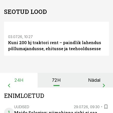
SEOTUD LOOD
ST
03.07.26, 10:27
Kuni 200 hj traktori rent – paindlik lahendus
põllumajandusse, ehitusse ja teehooldusesse
24H
72H
Nädal
ENIMLOETUD
UUDISED
29.07.26, 09:30
1
Maido Solovjov: piimahinna riski ei saa