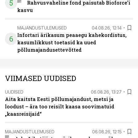
5
Rahvusvaheline fond paisutab Bioforce’i
kasvu
MAJANDUSTULEMUSED
04.08.26, 12:14
Infortari ärikasum peaaegu kahekordistus,
6
kasumlikkust toetasid ka uued
põllumajandusettevõtted
VIIMASED UUDISED
UUDISED
06.08.26, 13:27
Aita kaitsta Eesti põllumajandust, metsi ja
loodust – ära too reisilt kaasa soovimatuid
„kaasreisijaid“
MAJANDUSTULEMUSED
06.08.26, 12:15