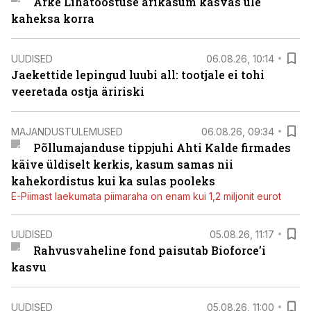
Arke Lihatööstuse ärikasum kasvas üle
kaheksa korra
UUDISED
06.08.26, 10:14
Jaekettide lepingud luubi all: tootjale ei tohi
veeretada ostja äririski
MAJANDUSTULEMUSED
06.08.26, 09:34
Põllumajanduse tippjuhi Ahti Kalde firmades
käive üldiselt kerkis, kasum samas nii
kahekordistus kui ka sulas pooleks
E-Piimast laekumata piimaraha on enam kui 1,2 miljonit eurot
UUDISED
05.08.26, 11:17
Rahvusvaheline fond paisutab Bioforce’i
kasvu
UUDISED
05.08.26, 11:00