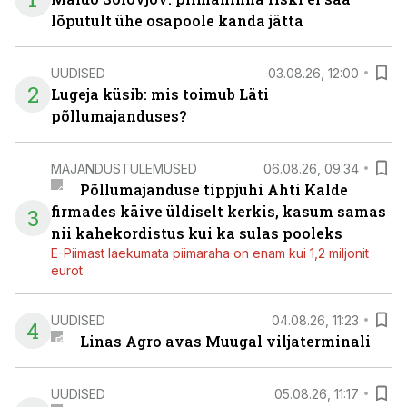
lõputult ühe osapoole kanda jätta
UUDISED
03.08.26, 12:00
2
Lugeja küsib: mis toimub Läti
põllumajanduses?
MAJANDUSTULEMUSED
06.08.26, 09:34
Põllumajanduse tippjuhi Ahti Kalde
firmades käive üldiselt kerkis, kasum samas
3
nii kahekordistus kui ka sulas pooleks
E-Piimast laekumata piimaraha on enam kui 1,2 miljonit
eurot
UUDISED
04.08.26, 11:23
4
Linas Agro avas Muugal viljaterminali
UUDISED
05.08.26, 11:17