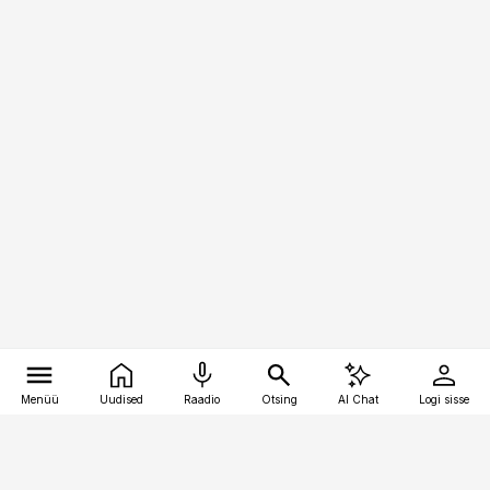
Menüü
Uudised
Raadio
Otsing
AI Chat
Logi sisse