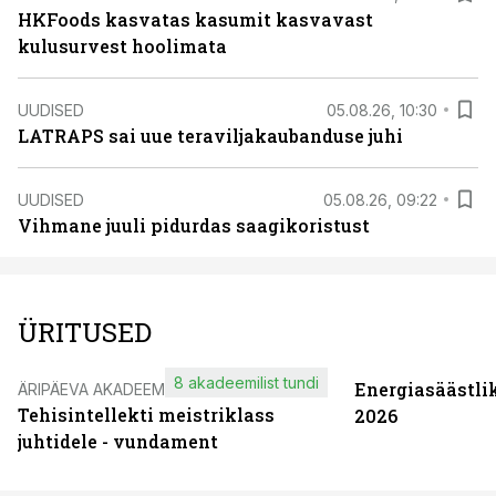
HKFoods kasvatas kasumit kasvavast
kulusurvest hoolimata
UUDISED
05.08.26, 10:30
LATRAPS sai uue teraviljakaubanduse juhi
UUDISED
05.08.26, 09:22
Vihmane juuli pidurdas saagikoristust
ÜRITUSED
8 akadeemilist tundi
Energiasäästli
ÄRIPÄEVA AKADEEMIA
Tehisintellekti meistriklass
2026
juhtidele - vundament