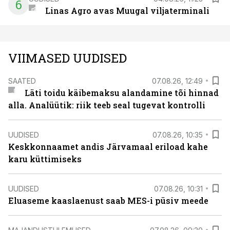
6
Linas Agro avas Muugal viljaterminali
VIIMASED UUDISED
SAATED
07.08.26, 12:49
Läti toidu käibemaksu alandamine tõi hinnad
alla. Analüütik: riik teeb seal tugevat kontrolli
UUDISED
07.08.26, 10:35
Keskkonnaamet andis Järvamaal eriload kahe
karu küttimiseks
UUDISED
07.08.26, 10:31
Eluaseme kaaslaenust saab MES-i püsiv meede