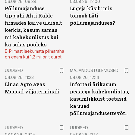
06.08.26, 09:34
03.08.26, 12:00
Põllumajanduse
Lugeja küsib: mis
tippjuhi Ahti Kalde
toimub Läti
firmades käive üldiselt
põllumajanduses?
kerkis, kasum samas
nii kahekordistus kui
ka sulas pooleks
E-Piimast laekumata piimaraha
on enam kui 1,2 miljonit eurot
UUDISED
MAJANDUSTULEMUSED
04.08.26, 11:23
04.08.26, 12:14
Linas Agro avas
Infortari ärikasum
Muugal viljaterminali
peaaegu kahekordistus,
kasumlikkust toetasid
ka uued
põllumajandusettevõtted
UUDISED
UUDISED
03.08.26, 09:15
05.08.26, 11:17