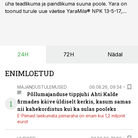
üha teadlikuma ja paindlikuma suuna poole. Yara on
toonud turule uue väetise YaraMila® NPK 13-5-17,
mille eesmärk on mitte ainult parandada saagikust,
vaid ka muuta põllumeeste mõtteviisi väetamise
ajastuse ja koguste osas.
24H
72H
Nädal
ENIMLOETUD
MAJANDUSTULEMUSED
06.08.26, 09:34
Põllumajanduse tippjuhi Ahti Kalde
firmades käive üldiselt kerkis, kasum samas
1
nii kahekordistus kui ka sulas pooleks
E-Piimast laekumata piimaraha on enam kui 1,2 miljonit
eurot