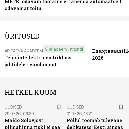
METK: odavam tooraine ei tähenda automaatselt
odavamat toitu
ÜRITUSED
8 akadeemilist tundi
Energiasäästli
ÄRIPÄEVA AKADEEMIA
Tehisintellekti meistriklass
2026
juhtidele - vundament
HETKEL KUUM
UUDISED
UUDISED
29.07.26, 09:30
31.07.26, 13:21
Maido Solovjov:
Põllul roomab tulevane
piimahinna riski ei saa
delikatess: Eesti ainsas