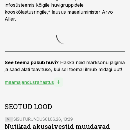
infosüsteemis kõigile huvigruppidele
kooskõlastusringile,“ lausus maaeluminister Arvo
Aller.
See teema pakub huvi?
Hakka neid märksõnu jälgima
ja saad alati teavituse, kui sel teemal ilmub midagi uut!
maamajandusrahastus
SEOTUD LOOD
SISUTURUNDUS
01.06.26, 13:29
ST
Nutikad akusalvestid muudavad