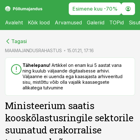
Esimene kuu -70%
Avaleht
Kõik lood
Arvamused
Galeriid
TOPid
Sisu
cebook
Tagasi
Twitter)
MAAMAJANDUSRAHASTUS
15.01.21, 17:16
kedIn
Tähelepanu!
Artikkel on enam kui 5 aastat vana
ning kuulub väljaande digitaalsesse arhiivi.
ail
Väljaanne ei uuenda ega kaasajasta arhiveeritud
sisu, mistõttu võib olla vajalik kaasaegsete
k
allikatega tutvumine
Ministeerium saatis
kooskõlastusringile sektorile
suunatud erakorralise