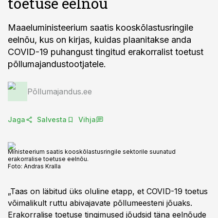
toetuse eelnõu
Maaeluministeerium saatis kooskõlastusringile
eelnõu, kus on kirjas, kuidas plaanitakse anda
COVID-19 puhangust tingitud erakorralist toetust
põllumajandustootjatele.
Põllumajandus.ee
Jaga
Salvesta
Vihja
Ministeerium saatis kooskõlastusringile sektorile suunatud
erakorralise toetuse eelnõu.
Foto:
Andras Kralla
„Taas on läbitud üks oluline etapp, et COVID-19 toetus
võimalikult ruttu abivajavate põllumeesteni jõuaks.
Erakorralise toetuse tingimused jõudsid täna eelnõude