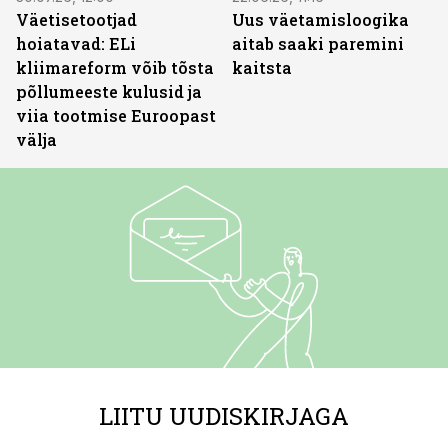
Väetisetootjad
Uus väetamisloogika
hoiatavad: ELi
aitab saaki paremini
kliimareform võib tõsta
kaitsta
põllumeeste kulusid ja
viia tootmise Euroopast
välja
LIITU UUDISKIRJAGA