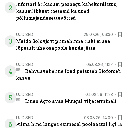
Infortari ärikasum peaaegu kahekordistus,
2
kasumlikkust toetasid ka uued
põllumajandusettevõtted
UUDISED
29.07.26, 09:30
3
Maido Solovjov: piimahinna riski ei saa
lõputult ühe osapoole kanda jätta
UUDISED
05.08.26, 11:17
4
Rahvusvaheline fond paisutab Bioforce’i
kasvu
UUDISED
04.08.26, 11:23
5
Linas Agro avas Muugal viljaterminali
UUDISED
03.08.26, 14:00
6
Piima hind langes esimesel poolaastal ligi 15