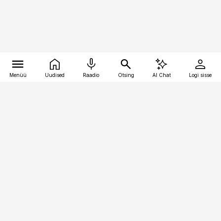
Menüü
Uudised
Raadio
Otsing
AI Chat
Logi sisse
Vana-Lõuna 39/1, 19094 Tallinn
(+372) 667 0111
pollumajandus@pollumajandus.ee
Telli
Reklaam
Firmast
Sisu kasutamisõigused
Ajakirjaniku