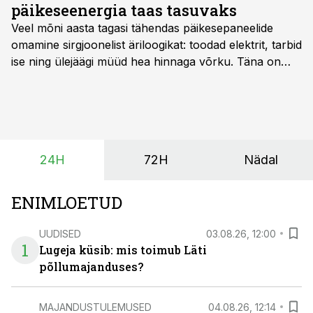
päikeseenergia taas tasuvaks
Veel mõni aasta tagasi tähendas päikesepaneelide
omamine sirgjoonelist äriloogikat: toodad elektrit, tarbid
ise ning ülejäägi müüd hea hinnaga võrku. Täna on
olukord energiaturul muutunud. Taastuvenergia
tootmisvõimsusi on lisandunud omajagu ning
päikeselistel tundidel tekib võrku suur ületootmine, mis
surub börsihinna madalaks või isegi negatiivseks.
Seetõttu on akusalvestid muutumas nii ehitus- kui ka
24H
72H
Nädal
põllumajandusettevõtete jaoks üheks olulisemaks
investeeringuks energialahendustes.
ENIMLOETUD
UUDISED
03.08.26, 12:00
1
Lugeja küsib: mis toimub Läti
põllumajanduses?
MAJANDUSTULEMUSED
04.08.26, 12:14