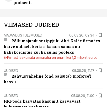
protsenti
VIIMASED UUDISED
MAJANDUSTULEMUSED
06.08.26, 09:34
Põllumajanduse tippjuhi Ahti Kalde firmades
käive üldiselt kerkis, kasum samas nii
kahekordistus kui ka sulas pooleks
E-Piimast laekumata piimaraha on enam kui 1,2 miljonit eurot
UUDISED
05.08.26, 11:17
Rahvusvaheline fond paisutab Bioforce’i
kasvu
UUDISED
05.08.26, 11:00
HKFoods kasvatas kasumit kasvavast
kulusurvest hoolimata