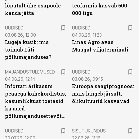
lõputult ühe osapoole
teofarmis kasvab 600
kanda jätta
000 tigu
UUDISED
UUDISED
03.08.26, 12:00
04.08.26, 11:23
Lugeja küsib: mis
Linas Agro avas
toimub Läti
Muugal viljaterminali
põllumajanduses?
MAJANDUSTULEMUSED
UUDISED
04.08.26, 12:14
03.08.26, 09:15
Infortari ärikasum
Euroopa saagiprognoos:
peaaegu kahekordistus,
mais langeb järsult,
kasumlikkust toetasid
õlikultuurid kasvavad
ka uued
põllumajandusettevõtted
ST
UUDISED
SISUTURUNDUS
30.07.26, 12:00
22.06.26, 11:16