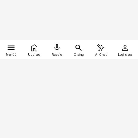
Menüü
Uudised
Raadio
Otsing
AI Chat
Logi sisse
Vana-Lõuna 39/1, 19094 Tallinn
(+372) 667 0111
pollumajandus@pollumajandus.ee
Telli
Reklaam
Firmast