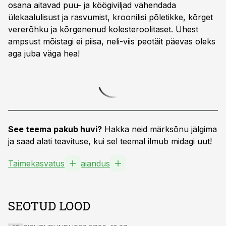
osana aitavad puu- ja köögiviljad vähendada
ülekaalulisust ja rasvumist, kroonilisi põletikke, kõrget
vererõhku ja kõrgenenud kolesteroolitaset. Ühest
ampsust mõistagi ei piisa, neli-viis peotäit päevas oleks
aga juba väga hea!
See teema pakub huvi?
Hakka neid märksõnu jälgima
ja saad alati teavituse, kui sel teemal ilmub midagi uut!
Taimekasvatus
aiandus
SEOTUD LOOD