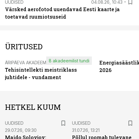
UUDISED
04.08.26, 10:43
Värsked aerofotod uuendavad Eesti kaarte ja
toetavad ruumiotsuseid
ÜRITUSED
8 akadeemilist tundi
Energiasäästli
ÄRIPÄEVA AKADEEMIA
Tehisintellekti meistriklass
2026
juhtidele - vundament
HETKEL KUUM
UUDISED
UUDISED
29.07.26, 09:30
31.07.26, 13:21
Maido Solovjov:
Põllul roomab tulevane