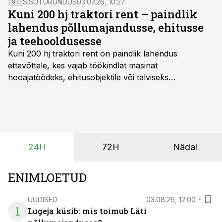
SISUTURUNDUS
03.07.26, 10:27
ST
Kuni 200 hj traktori rent – paindlik
lahendus põllumajandusse, ehitusse
ja teehooldusesse
Kuni 200 hj traktori rent
on paindlik lahendus
ettevõttele, kes vajab töökindlat masinat
hooajatöödeks, ehitusobjektile või talviseks
lumetõrjeks. Renditraktor kuni 200 hj aitab katta
hooajalisi töötippe, ootamatuid lisatöid või asendada
ajutiselt rivist välja langenud tehnikat, ja seda ilma suuri
investeeringuid tegemata. Baltic Agro masinarent tagab
vajaliku traktori ja lisavarustuse just siis, kui töömaht
24H
72H
Nädal
on suurim ning iga töötund on oluline.
ENIMLOETUD
UUDISED
03.08.26, 12:00
1
Lugeja küsib: mis toimub Läti