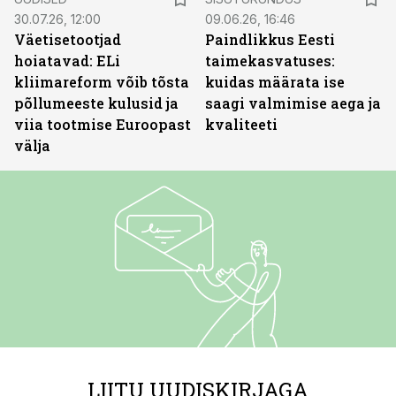
30.07.26, 12:00
09.06.26, 16:46
Väetisetootjad
Paindlikkus Eesti
hoiatavad: ELi
taimekasvatuses:
kliimareform võib tõsta
kuidas määrata ise
põllumeeste kulusid ja
saagi valmimise aega ja
viia tootmise Euroopast
kvaliteeti
välja
LIITU UUDISKIRJAGA