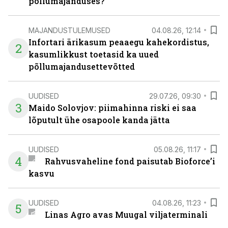
põllumajanduses?
MAJANDUSTULEMUSED
04.08.26, 12:14
Infortari ärikasum peaaegu kahekordistus,
2
kasumlikkust toetasid ka uued
põllumajandusettevõtted
UUDISED
29.07.26, 09:30
3
Maido Solovjov: piimahinna riski ei saa
lõputult ühe osapoole kanda jätta
UUDISED
05.08.26, 11:17
4
Rahvusvaheline fond paisutab Bioforce’i
kasvu
UUDISED
04.08.26, 11:23
5
Linas Agro avas Muugal viljaterminali