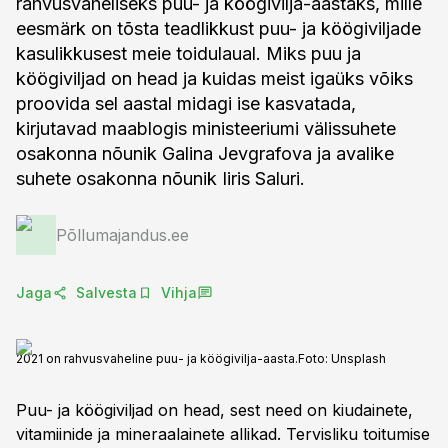
rahvusvaheliseks puu- ja köögivilja-aastaks, mille
eesmärk on tõsta teadlikkust puu- ja köögiviljade
kasulikkusest meie toidulaual. Miks puu ja
köögiviljad on head ja kuidas meist igaüks võiks
proovida sel aastal midagi ise kasvatada,
kirjutavad maablogis ministeeriumi välissuhete
osakonna nõunik Galina Jevgrafova ja avalike
suhete osakonna nõunik Iiris Saluri.
Põllumajandus.ee
Jaga
Salvesta
Vihja
2021 on rahvusvaheline puu- ja köögivilja-aasta.
Foto:
Unsplash
Puu- ja köögiviljad on head, sest need on kiudainete,
vitamiinide ja mineraalainete allikad. Tervisliku toitumise