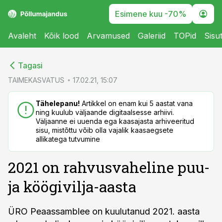
Esimene kuu -70%
Avaleht
Kõik lood
Arvamused
Galeriid
TOPid
Sisu
cebook
Tagasi
Twitter)
TAIMEKASVATUS
17.02.21, 15:07
kedIn
Tähelepanu!
Artikkel on enam kui 5 aastat vana
ning kuulub väljaande digitaalsesse arhiivi.
ail
Väljaanne ei uuenda ega kaasajasta arhiveeritud
sisu, mistõttu võib olla vajalik kaasaegsete
k
allikatega tutvumine
2021 on rahvusvaheline puu-
ja köögivilja-aasta
ÜRO Peaassamblee on kuulutanud 2021. aasta