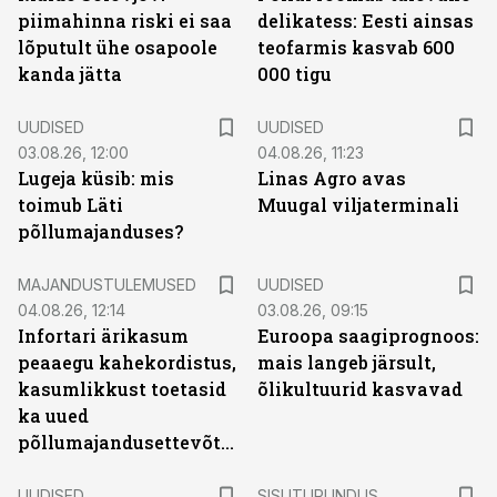
piimahinna riski ei saa
delikatess: Eesti ainsas
lõputult ühe osapoole
teofarmis kasvab 600
kanda jätta
000 tigu
UUDISED
UUDISED
03.08.26, 12:00
04.08.26, 11:23
Lugeja küsib: mis
Linas Agro avas
toimub Läti
Muugal viljaterminali
põllumajanduses?
MAJANDUSTULEMUSED
UUDISED
04.08.26, 12:14
03.08.26, 09:15
Infortari ärikasum
Euroopa saagiprognoos:
peaaegu kahekordistus,
mais langeb järsult,
kasumlikkust toetasid
õlikultuurid kasvavad
ka uued
põllumajandusettevõtted
ST
UUDISED
SISUTURUNDUS