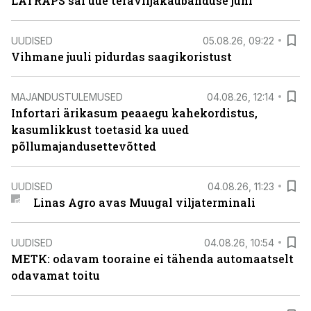
LATRAPS sai uue teraviljakaubanduse juhi
UUDISED
05.08.26, 09:22
Vihmane juuli pidurdas saagikoristust
MAJANDUSTULEMUSED
04.08.26, 12:14
Infortari ärikasum peaaegu kahekordistus,
kasumlikkust toetasid ka uued
põllumajandusettevõtted
UUDISED
04.08.26, 11:23
Linas Agro avas Muugal viljaterminali
UUDISED
04.08.26, 10:54
METK: odavam tooraine ei tähenda automaatselt
odavamat toitu